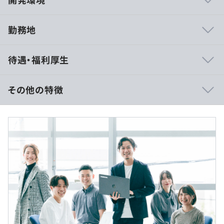
勤務地
◆エンジニアの約半数が未経験スタート
待遇・福利厚生
専任の研修講師がいる4カ月間の研修期間中はもちろん、
エンジニアデビュー後も、しばらくは上司や先輩社員が指
導・サポートします。そんな先輩方の約半数も、未経験か
その他の特徴
らスタートしたメンバー。ゼロからのスタートの不安も、
成長したときの喜びも理解している先輩だからこそ、どん
※あなたの経験・年齢・スキルを考慮の上、決定します。
なことでも気軽に質問・相談できます。
◆経験者にも最適な研修を用意
未経験向けの入社後研修だけではなく、経験やレベルに応
じた段階的な成長サポートを受けることができる当社。
（※
想定年収
は年収提示額を保証するものではありません）
Web系エンジニアへのキャリアチェンジをお考えの方に
も、最適な研修を用意しているほか、資格取得支援、さら
には上流工程へのチャレンジなど、その時々の「成長した
9:30 ～ 18:30
い！」という思いにもしっかり応えます。