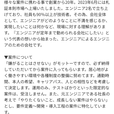
様々な案件に携わる事で創業から20年。2023年6月には札
証本則市場へ上場いたしました。エンジニア2名で立ち上
げており、社員も90％以上が技術者。その為、会社全体
として、エンジニアがどのようなことに不満を感じるか、
実現したいことは何かなど、現場に対する理解がありま
す。『エンジニアが定年まで勤められる会社にしたい』と
いう代表の想いから始まった、エンジニアによるエンジニ
アのための会社です。
▼案件について
「嫌がることはさせない」がモットーですので、必ず納得
していただいてから案件に入ってもらいます。居心地がよ
く働きやすい環境や各種制度の整備に努めてます。通勤時
間、本人の希望、キャリアパス、人との相性などを考慮し
て決定します。運用のみ、テストばかりといった限定的な
案件は、受注しません。また、元エンジニアである社長の
考えで「やりたくないこと、成長しない案件はやらない」
とし、要件定義～開発・導入工程の案件に特化していま
す。