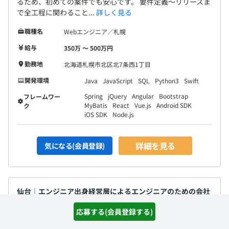
るため、初めての案件でも安心です。 要件定義～リリースま
で全工程に関わること...
詳しく見る
職種名
Webエンジニア／札幌
給与
350万 〜 500万円
勤務地
北海道札幌市北区北7条西1丁目
開発環境
Java
JavaScript
SQL
Python3
Swift
Spring
jQuery
Angular
Bootstrap
フレームワー
MyBatis
React
Vue.js
Android SDK
ク
iOS SDK
Node.js
詳細を見る
気になる(会員登録)
仙台｜エンジニア出身経営層によるエンジニアのための会社
◎【上場／年間休日120日以上】／リーダー候補募集！
応募する(会員登録する)
通過ランク：D