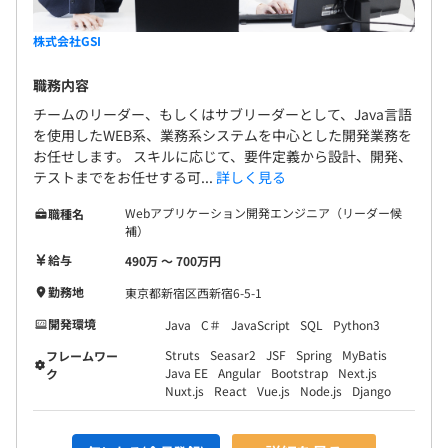
株式会社GSI
職務内容
チームのリーダー、もしくはサブリーダーとして、Java言語
を使用したWEB系、業務系システムを中心とした開発業務を
お任せします。 スキルに応じて、要件定義から設計、開発、
テストまでをお任せする可...
詳しく見る
Webアプリケーション開発エンジニア（リーダー候
職種名
補）
給与
490万 〜 700万円
勤務地
東京都新宿区西新宿6-5-1
開発環境
Java
C＃
JavaScript
SQL
Python3
Struts
Seasar2
JSF
Spring
MyBatis
フレームワー
Java EE
Angular
Bootstrap
Next.js
ク
Nuxt.js
React
Vue.js
Node.js
Django