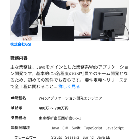
技術者としての誇りを胸に仕事を楽しんでいる仲間が集ま
っており、よい影響を受けて生き生きと働くことができま
す。
株式会社GSI
正社員：544名
（内訳）札幌：214名
職務内容
東京：134名
主な業務は、Javaをメインとした業務系Webアプリケーショ
福岡： 84名
ン開発です。基本的に5名程度のGSI社員でのチーム開発とな
大阪： 74名
るため、初めての案件でも安心です。 要件定義～リリースま
で全工程に関わること...
詳しく見る
仙台： 38名
職種名
Webアプリケーション開発エンジニア
給与
400万 〜 700万円
勤務地
東京都新宿区西新宿6-5-1
開発環境
Java
C＃
Swift
TypeScript
JavaScript
Struts
Seasar2
Spring
Java EE
フレームワー