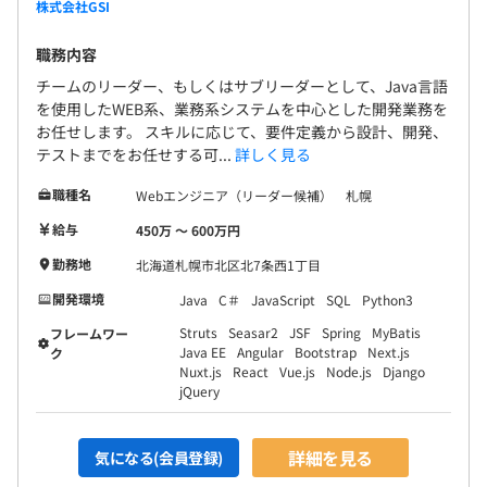
株式会社GSI
職務内容
チームのリーダー、もしくはサブリーダーとして、Java言語
を使用したWEB系、業務系システムを中心とした開発業務を
お任せします。 スキルに応じて、要件定義から設計、開発、
テストまでをお任せする可...
詳しく見る
職種名
Webエンジニア（リーダー候補） 札幌
給与
450万 〜 600万円
勤務地
北海道札幌市北区北7条西1丁目
開発環境
Java
C＃
JavaScript
SQL
Python3
Struts
Seasar2
JSF
Spring
MyBatis
フレームワー
Java EE
Angular
Bootstrap
Next.js
ク
Nuxt.js
React
Vue.js
Node.js
Django
jQuery
詳細を見る
気になる(会員登録)