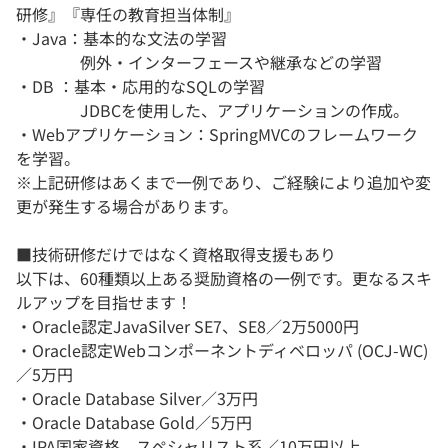
研修』『専任の教育担当体制』
・Java：基本的な文法の学習
例外・インターフェースや継承などの学習
・DB ：基本・応用的なSQLの学習
JDBCを使用した、アプリケーションの作成。
・Webアプリケーション：SpringMVCのフレームワーク
を学習。
※上記研修はあくまで一例であり、ご経験により追加や変
更が発生する場合があります。
■技術研修だけではなく資格取得支援もあり
以下は、60種類以上ある奨励資格の一例です。更なるスキ
ルアップを目指せます！
・Oracle認定JavaSilver SE7、SE8／2万5000円
・Oracle認定Webコンポーネントディベロッパ (OCJ-WC)
／5万円
・Oracle Database Silver／3万円
・Oracle Database Gold／5万円
・IPA国家資格 スペシャリスト系／10万円以上