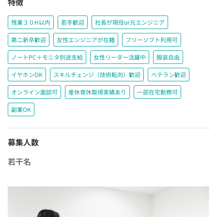
特徴
残業３０H以内
若手歓迎
社長が現役or元エンジニア
第二新卒歓迎
女性エンジニアが在籍
フリーソフト利用可
ノートPC＋モニタ別途支給
女性リーダー活躍中
服装自由
イヤホンOK
スキルチェンジ（技術転向）歓迎
ベテラン歓迎
オンライン面談可
産休育休取得実績あり
一部在宅勤務可
副業OK
募集人数
若干名