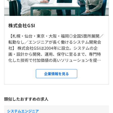
休憩時間：12:00〜13:00（60分）
平均残業時間：平均10.2時間/月
・商社：ポイント管理システム開発
福岡支社所属になります。
株式会社GSI
・学校法人：教務管理システム開発
社内もしくは弊社お客様先（福岡市内限定です！）での勤
【年間休日120日以上】
・金融業：クレジット申込管理システム開発
務となります。
【札幌・仙台・東京・大阪・福岡◎全国5箇所展開／
完全週休2日制（土曜・日曜）
・製造業：経理システム刷新
希望しない転勤は100％ありません。
転勤なし／エンジニアが長く働けるシステム開発会
祝日
など案件多数
社】 株式会社GSIは2004年に設立。システムの企
生理休暇
画・設計から開発、運用、保守に至るまで、専門特
就業場所の変更範囲
慶弔休暇
化した技術で付加価値の高いソリューションを提供
＜雇入時＞
子の看護等休暇
しています。現在東京、札幌、仙台、大阪、福岡と全
プロジェクト先(福岡市メイン)
養育両立支援休暇
・資格の受験費用支給（合格時）
国5箇所に拠点を構え、売上高も右肩上がりに成長し
＜変更範囲＞
企業情報を見る
介護休暇
・各種研修制度
ております。 弊社は、基幹システムなどの大規模な
会社の指定する場所（テレワークを行う場所を含む）
夏季休暇
・貸し出し図書制度（持ち寄った技術本が自由に借りれま
プロジェクトからパッケージ製品の開発や一部機能
年末年始休暇
す）
の制作まで、ソフトウェア開発全般における業務を
有給休暇（有給取得率88%）
受動喫煙防止措置に関する事項
・各種勉強会の開催（Androidアプリ部etc）
請け追っています。大手ではできない小規模プロジェ
類似したおすすめの求人
敷地内禁煙（喫煙場所あり）
・各種e-Learningの受講（リロクラブ）
クトもおこなっており、さまざまな開発案件に携わ
・企業型確定拠出年金（401K）
るチャンスがあります。 弊社では「エンジニアが"長
システムエンジニア
・資格合格祝い金制度