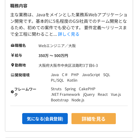
職務内容
主な業務は、Javaをメインとした業務系Webアプリケーショ
ン開発です。基本的に5名程度のGSI社員でのチーム開発とな
るため、初めての案件でも安心です。 要件定義～リリースま
で全工程に関わること...
詳しく見る
職種名
Webエンジニア／大阪
給与
350万 〜 500万円
勤務地
大阪府大阪市中央区淡路町3丁目6-3
Java
C＃
PHP
JavaScript
SQL
開発環境
PL/SQL
Kotlin
Struts
Spring
CakePHP
フレームワー
.NET Framework
jQuery
React
Vue.js
ク
Bootstrap
Node.js
詳細を見る
気になる(会員登録)