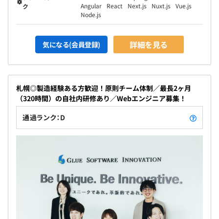
Angular
React
Next.js
Nuxt.js
Vue.js
ク
Node.js
詳細を見る
気になる(会員登録)
〇2017年業界未経験からキャリア採用で入社。
3年でチーフに昇格し、現在は課長職としてプロジェクト
リーダーを担当。
札幌◎製造経験ある方歓迎！原則チーム体制／最長2ヶ月
（320時間）の自社内研修あり／Webエンジニア募集！
〇2020年新卒採用で入社。
通過ランク：D
大学で学んだ経験を活かしながら業務の幅を広げ、現在は
要件定義も担当。
〇2019年業界未経験からキャリア採用で入社。
2年目からサブリーダーを担当し、現在は商社のシステム
開発案件に参画し要件定義を担当。