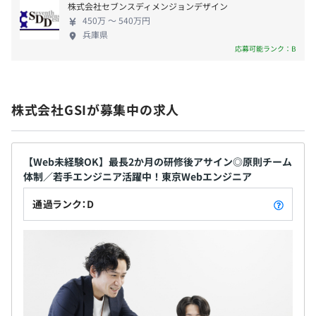
プロジェクトごとに選択、オブジェクト指向、ウォーター
株式会社セブンスディメンジョンデザイン
フォール、アジャイル、スクラム、コーディング規約あり
450万 〜 540万円
兵庫県
応募可能ランク：B
無期雇用
株式会社GSIが募集中の求人
試用期間 3 ヶ月
【Web未経験OK】最長2か月の研修後アサイン◎原則チーム
体制／若手エンジニア活躍中！東京Webエンジニア
通過ランク：D
◆原則チームでの作業となります。
頼りになる先輩が近くにいるので、いつでも質問できる安
心の環境です。