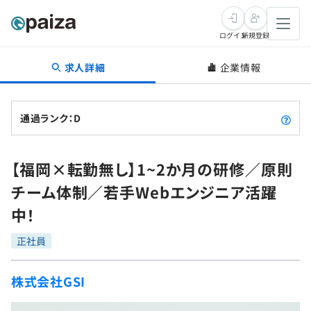
ログイン
新規登録
求人詳細
企業情報
転職・キャリア
未経験転職
求人検索
通過ランク：D
新卒就活
求人検索
インタビュー
【福岡×転勤無し】1~2か月の研修／原則
学習
求人検索
インタビュー
転職成功ガイド
チーム体制／若手Webエンジニア活躍
本選考
スキルチェック
講座一覧
中！
転職成功ガイド
転職エージェント
ゲーム・マンガ
インターン
プログラミング言語
正社員
問題集
メディア
SQL
4択課題
株式会社GSI
新卒エージェント
paizaとは？
Tech Team Journal
評価結果一覧
ナレッジ