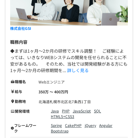
チーム開発が基本となります。最大で80名近くのチームを
組んで開発をおこなっております。
株式会社GSI
職務内容
◆まずは1ヶ月～2か月の研修でスキル調整！ ご経験によ
っては、いきなりWEBシステムの開発を任せられることに不
安があるもの。 そのため、当社では開発経験がある方にも
1ヶ月～2か月の研修期間を...
詳しく見る
職種名
Webエンジニア
給与
350万 〜 400万円
勤務地
北海道札幌市北区北7条西1丁目
Java
PHP
JavaScript
SQL
開発環境
HTML5+CSS3
フレームワー
Spring
CakePHP
jQuery
Angular
ク
Bootstrap