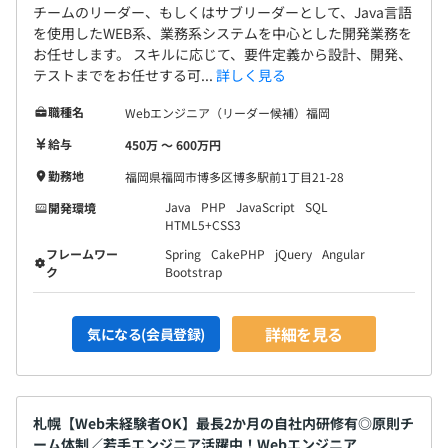
チームのリーダー、もしくはサブリーダーとして、Java言語
を使用したWEB系、業務系システムを中心とした開発業務を
お任せします。 スキルに応じて、要件定義から設計、開発、
テストまでをお任せする可...
詳しく見る
職種名
Webエンジニア（リーダー候補）福岡
給与
450万 〜 600万円
勤務地
福岡県福岡市博多区博多駅前1丁目21-28
Java
PHP
JavaScript
SQL
開発環境
HTML5+CSS3
フレームワー
Spring
CakePHP
jQuery
Angular
ク
Bootstrap
詳細を見る
気になる(会員登録)
札幌【Web未経験者OK】最長2か月の自社内研修有◎原則チ
ーム体制／若手エンジニア活躍中！Webエンジニア