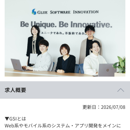
イベント・セミナー
paiza times
再チャレンジ結果一覧
リファレンス
インタビュー
note
就活成功ガイド
プラン
個人向けプラン
法人向けプラン
学校向けプラン
求人概要
契約内容・クーポン
更新日：2026/07/08
▼GSIとは
Web系やモバイル系のシステム・アプリ開発をメインに