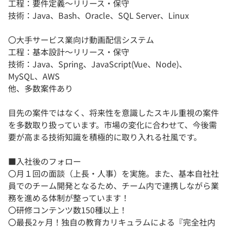
工程：要件定義～リリース・保守
技術：Java、Bash、Oracle、SQL Server、Linux
〇大手サービス業向け動画配信システム
工程：基本設計～リリース・保守
技術：Java、Spring、JavaScript(Vue、Node)、
MySQL、AWS
他、多数案件あり
目先の案件ではなく、将来性を意識したスキル重視の案件
を多数取り扱っています。市場の変化に合わせて、今後需
要が高まる技術知識を積極的に取り入れる社風です。
■入社後のフォロー
〇月１回の面談（上長・人事）を実施。また、基本自社社
員でのチーム開発となるため、チーム内で連携しながら業
務を進める体制が整っています！
〇研修コンテンツ数150種以上！
〇最長2ヶ月！独自の教育カリキュラムによる『完全社内