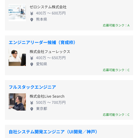
く"働ける会社にしたい」という想いのものと、社員
通勤手当
【祝い金の例】
ゼロシステム株式会社
ひとりひとりが長く生涯にわたってエンジニアとし
役職手当
博多駅より徒歩5分
・Oracle認定JavaSilver SE7、SE8／2万5000円
400万 〜 600万円
てのキャリアを築いてほしいと考えています。経験の
熊本県
住宅手当
・Oracle認定Webコンポーネントディベロッパ（OCJ-
浅いエンジニアへの研修制度、高い有給消化率や残
応募可能ランク：A
扶養手当
WC）／5万円
業時間の短さなど、個々に合わせたメリハリを持っ
時間外手当
・Oracle Database Silver／3万円
た働きができ、結果として社員定着率91%という数
エンジニアリーダー候補（育成枠）
・Oracle Database Gold／5万円
字に結びついています。 わたしたちはあなたの”ポテ
・IPA国家資格スペシャリスト系／10万円以上
株式会社フューレックス
ンシャル”に惜しみない投資をします。新たな世界へ
など
400万 〜 650万円
挑戦したい方は、ぜひご応募ください！
愛知県
賞与／年2回（6～7月・12月）※2025年度：4.0ヵ月
応募可能ランク：C
フルスタックエンジニア
CPU：COREi7～、メモリ：16G 以上のWindowsノート
昇給／年1回（4月）
Gsuiteを利用しています。
株式会社Live Search
メール・資料などは全てオンライン上にて
500万 〜 700万円
東京都
どこでも参照できるようになっています。
応募可能ランク：C
各種社会保険完備
（雇用保険・労災保険・健康保険・厚生年金保険）
自社システム開発エンジニア（UI開発／神戸）