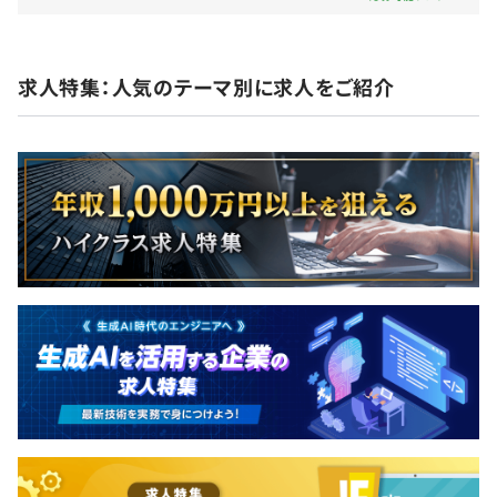
厚生年金保険、雇用保険・労災保険）
を実現するため、ワークライフバランスの推進に取
◆また、エンジニアの場合、プログラマ・システムエンジ
り組んでいます。 育児休業、子の看護休暇、介護休
ニアとしての経験を積んだ先には、
業、不妊治療休業、短時間勤務制度、フレックス勤
求人特集：人気のテーマ別に求人をご紹介
「マネジメント」「スペシャリスト」「事業企画推進」の
務制度といった仕事と生活の両立を目指す人のため
無期雇用
３パターンのキャリアが用意されており、ご自身のご希望
の各種制度のほか、いろいろな取り組も行っていま
に沿ったキャリア形成が可能です。
す。 ・えるぼし認定企業：「女性が働きやすい職場
づくり」に取組む企業 ・トモニン認定企業：仕事と
介護を両立できる職場環境の整備促進に取組む企業
6カ月（期間中、待遇の変更はありません）
・「京都モデル」ワーク・ライフ・バランス認証企
・年齢層は20代から50代まで幅広く活躍しています！
業