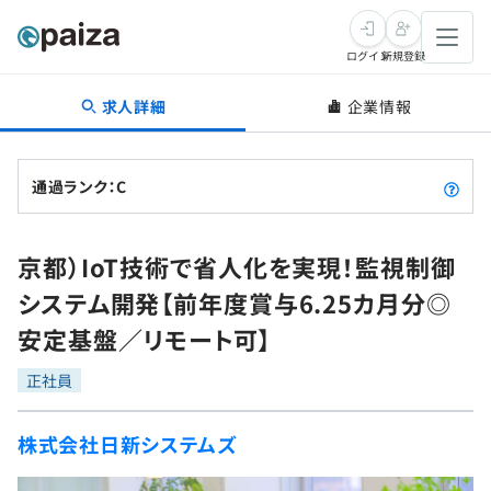
ログイン
新規登録
求人詳細
企業情報
転職・キャリア
未経験転職
求人検索
通過ランク：C
新卒就活
求人検索
インタビュー
京都）IoT技術で省人化を実現！監視制御
学習
求人検索
インタビュー
転職成功ガイド
システム開発【前年度賞与6.25カ月分◎
本選考
スキルチェック
講座一覧
安定基盤／リモート可】
転職成功ガイド
転職エージェント
ゲーム・マンガ
インターン
プログラミング言語
正社員
問題集
メディア
SQL
4択課題
株式会社日新システムズ
新卒エージェント
paizaとは？
Tech Team Journal
評価結果一覧
ナレッジ