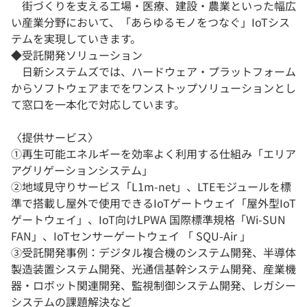
街づくりを支える工場・医療、建設・農業といった幅広
い産業分野において、「あらゆるモノをつなぐ」IoTシス
テムを実現していきます。
◆受託開発ソリューション
日新システムズでは、ハードウェア・プラットフォーム
からソフトウェアまでをワンストップソリューションとし
て窓口を一本化で対応しています。
〈提供サービス〉
①再生可能エネルギーを効率よく利用する仕組み「エリア
アグリゲーションシステム」
②地域見守りサービス「L1m-net」、LTEモジュールを標
準で搭載し屋外で使用できるIoTゲートウェイ「屋外型IoT
ゲートウェイ」、IoT向けLPWA 国際標準規格「Wi-SUN
FAN」、IoTセンサーゲートウェイ 「 SQU-Air 」
③受託開発事例：デジタル複合機のシステム開発、半導体
製造装置システム開発、光通信基幹システム開発、産業機
器・ロボット関連開発、監視制御システム開発、レガシー
システムの課題解決など