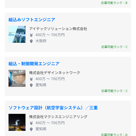
をつなぐ」IoTシステムを実現していきます。 ◆受託
応募可能ランク：B
京都市営バスのりばB1にて9系統、D3にて28系統に乗車
開発に応じたスペックのPCを支給します。
開発ソリューション 日新システムズでは、ハード
10分「四条堀川」より徒歩3分
ウェア・プラットフォームからソフトウェアまでを
組込みソフトエンジニア
ワンストップソリューションとして窓口を一本化で
・通勤交通費
アイテックソリューション株式会社
対応しています。 〈提供サービス〉 ①再生可能エネ
・家族手当
400万 〜 700万円
ルギーを効率よく利用する仕組み「エリアアグリゲ
・時間外勤務手当
大阪府
ーションシステム」 ②地域見守りサービス「L1m-
応募可能ランク：C
net」、LTEモジュールを標準で搭載し屋外で使用で
きるIoTゲートウェイ「屋外型IoTゲートウェイ」、
組込・制御開発エンジニア
【開発環境】
IoT向けLPWA 国際標準規格「Wi-SUN FAN」、IoTセ
賞与：年2回（6月、12月）
OS ：Linux、Windows
株式会社デザインネットワーク
ンサーゲートウェイ 「 SQU-Air 」 ③受託開発事例：
言語：C、C++、C#、Javascript など
400万 〜 700万円
デジタル複合機のシステム開発、半導体製造装置シ
愛知県
DBB ：PostgreSQL、MySQLなどのRDBB
ステム開発、光通信基幹システム開発、産業機器・
応募可能ランク：C
ロボット関連開発、監視制御システム開発、レガシ
昇給：年1回（4月）
ーシステムの課題解決など 〈福利厚生・各種制度・
ソフトウェア設計（航空宇宙システム）／三重
ワークライフバランス〉 当社は、社員一人ひとりが
◆人事評価は２つの制度により構成されます。
株式会社マクシスエンジニアリング
働きやすい環境を目指し、充実した福利厚生および
（１）能力評価制度（スキル基準）：年１回の給与改定
400万 〜 700万円
各種制度でさまざまな支援を行っています。 また、
愛知県
社会保険完備（健康保険〈日新電機健康保険組合加入〉・
（２）業績評価制度（MBO）：半期毎の賞与
会社の成長とともに社員一人ひとりの充実した生活
応募可能ランク：D