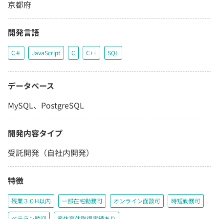
京都府
開発言語
C＃
JavaScript
C
C++
SQL
データベース
MySQL、PostgreSQL
開発内容タイプ
受託開発（自社内開発）
特徴
残業３０H以内
一部在宅勤務可
オンライン面談可
時短勤務可
ベテラン歓迎
産休育休取得実績あり