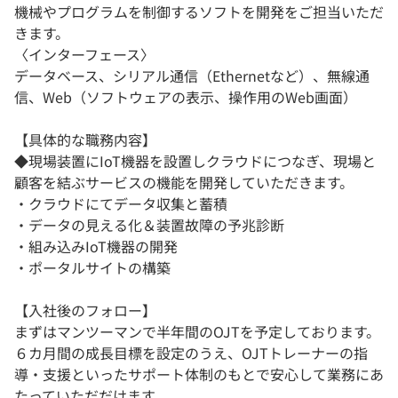
機械やプログラムを制御するソフトを開発をご担当いただ
きます。
〈インターフェース〉
データベース、シリアル通信（Ethernetなど）、無線通
信、Web（ソフトウェアの表示、操作用のWeb画面）
【具体的な職務内容】
◆現場装置にIoT機器を設置しクラウドにつなぎ、現場と
顧客を結ぶサービスの機能を開発していただきます。
・クラウドにてデータ収集と蓄積
・データの見える化＆装置故障の予兆診断
・組み込みIoT機器の開発
・ポータルサイトの構築
【入社後のフォロー】
まずはマンツーマンで半年間のOJTを予定しております。
６カ月間の成長目標を設定のうえ、OJTトレーナーの指
導・支援といったサポート体制のもとで安心して業務にあ
たっていただだけます。