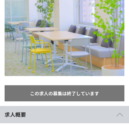
イベント・セミナー
paiza times
再チャレンジ結果一覧
リファレンス
インタビュー
note
就活成功ガイド
プラン
個人向けプラン
法人向けプラン
学校向けプラン
契約内容・クーポン
この求人の募集は終了しています
求人概要