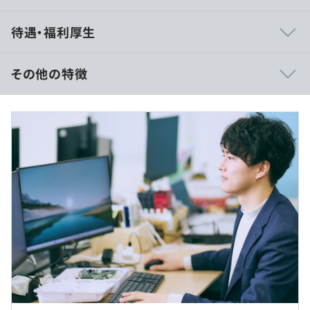
・年齢や職位に関わらず、自分のアイデア、意見が言いや
待遇・福利厚生
すい雰囲気で、メンバー同士とても仲がよいです！
・個人で悩みを抱え込まないために、進捗状況を定期的に
共有し、チームでフォローしているため、困ったことなど
その他の特徴
を相談し合っています。
・チームを超えたメンバーとも相互にフォローし合える環
▪️想定年収： 4,800,000 円～6,800,000円
境で、誰とでも交流しやすい組織です。
▪️月給：300,000～440,000円
▪️基本給：260,000～390,000円
※想定年収には賞与4カ月分と時間外勤務手当（20時間分
の場合）を含んで試算
◆中央監視設備
※月給には時間外勤務手当（20時間の場合）を含んで試
・監視制御システム（水処理向け / 道路向け）
算
インターチェンジやサービスエリア・トンネル・料金所と
※時間外勤務手当は、実時間に応じて全額支給（固定残業
いった施設に設置される受変電設備や照明設備・換気設
代制ではありません）
備・非常用設備など、高速道路上の広域に分散配置されて
いるさまざまな設備を統合して集中監視制御運用・維持管
理運用するシステムを開発しています。