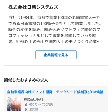
※リモート可
株式会社日新システムズ
（※
想定年収
は年収提示額を保証するものではありません）
全社員を対象にした先進技術の習得や能力向上のための教
当社は1984年、京都で創業100年の老舗重電メーカ
就業場所の変更範囲
育体系を準備しています。
である日新電機の100％子会社として創業しました。
＜雇入時＞
またその教育内容は、世間の動向や業界の方向性を反映し
時代の変化を読み、組み込みソフトウェア開発のプ
京都本社／京都市下京区堀川通綾小路下る綾堀川町293-1
フレックスタイム制
つつ、随時アップデートを重ねています。
ロフェッショナルとして事業を展開していった結
※プロジェクト都合による、客先事業場内での作業や在宅
8:45～17:15（コアタイム10:15～15:15）
職種や在籍年数などに関係なく、すべての社員が自分自身
果、90％以上の売上を国内大手のモノづくり企業か
勤務作業などを含む
休憩時間：12:30～13:15（45分）
のスキルアップのためにこの教育制度を利用できます。
らご愛顧いただくまでに成長してまいりました。現
＜変更範囲＞
平均残業時間：平均19時間／月
在は、IoTシステムの構築から日本のモノづくりにア
当社の定める場所
企業情報を見る
また各種資格試験の補助制度や合格報奨金制度も充実して
プローチし、スマートシティの創造を目指しており
います。
ます。 〈ソリューション〉 〜3つのソリューション
受動喫煙防止措置に関する事項
この制度を利用して毎年多くの社員が、自分の実力を客観
を通して、住みやすく、人と人を繋ぐ未来の街づく
〈年間休日120日以上〉
屋内原則禁煙（喫煙室あり）
的に把握するために、情報処理系の資格試験や認定試験に
りに必要なシステムを創造します〜 ◆エネルギーソ
類似したおすすめの求人
・週休2日制（土・日）
チャレンジしています。
リューション 豊かで住みやすい街づくりをめざ
・祝日
当社は、社員自らが進んで手を上げて、会社の準備した教
し、地域一帯のエネルギーを平準化する地産地消型
・年末年始休暇
自動車業界向けITソフト開発 テックリード候補及びPM候補
育環境を利用するというスタンスを推奨しています。
のシステム開発を実現していきます。 ◆IoTソリュー
・特別休暇
阪急「大宮駅」より徒歩5分（四条堀川の交差点を約
株式会社GAFS
ション 街づくりを支える工場・医療、建設・農業
・リフレッシュ休暇：5日
100m南下）
450万 〜 700万円
といった幅広い産業分野において、「あらゆるモノ
・有給休暇
愛知県
京都市営地下鉄「四条駅」より徒歩10分