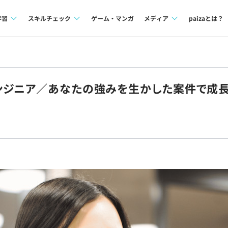
学習
スキルチェック
ゲーム・マンガ
メディア
paizaとは？
講座一覧
プログラミング言語
Tech Team Journal
問題集
SQL
paiza times
ンジニア／あなたの強みを生かした案件で成長
4択課題
評価結果一覧
note
ント
ナレッジ
再チャレンジ結果一覧
ミナー
リファレンス
プラン
ド
個人向けプラン
法人向けプラン
学校向けプラン