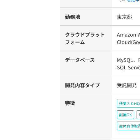
勤務地
東京都
クラウドプラット
Amazon W
フォーム
Cloud(Goo
データベース
MySQL、P
SQL Serv
開発内容タイプ
受託開発（
特徴
残業３０H
副業OK
産休育休取