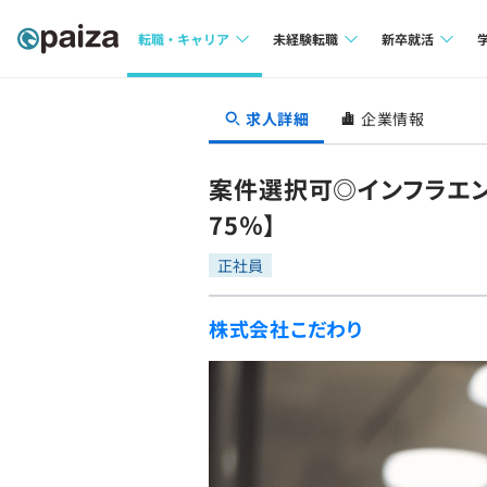
転職・キャリア
未経験転職
新卒就活
求人検索
求人検索
求人検索
求人詳細
企業情報
本選考
インタビュー
インタビュー
インターン
案件選択可◎インフラエ
転職成功ガイド
転職成功ガイド
75％】
新卒エージェ
転職エージェント
正社員
イベント・セ
株式会社こだわり
インタビュー
就活成功ガイ