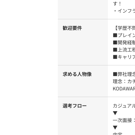
す！
・インフ
歓迎要件
【学歴不
■プレイ
■開発経
■上流工
■キャリ
求める人物像
■弊社理
理念：カ
KODAW
選考フロー
カジュア
▼
一次面接
▼
内定