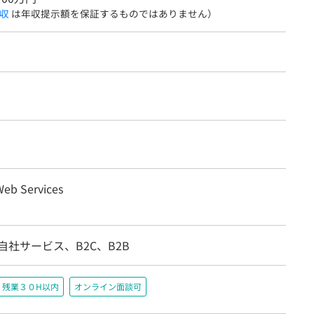
収
は年収提示額を保証するものではありません）
eb Services
自社サービス、B2C、B2B
残業３０H以内
オンライン面談可