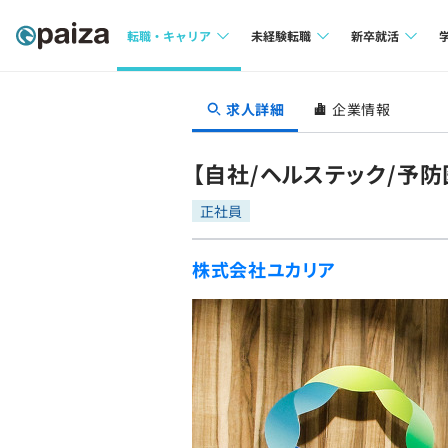
転職・キャリア
未経験転職
新卒就活
求人検索
求人検索
求人検索
求人詳細
企業情報
本選考
インタビュー
インタビュー
インターン
【自社/ヘルステック/予
転職成功ガイド
転職成功ガイド
正社員
新卒エージェ
転職エージェント
株式会社ユカリア
イベント・セ
インタビュー
就活成功ガイ