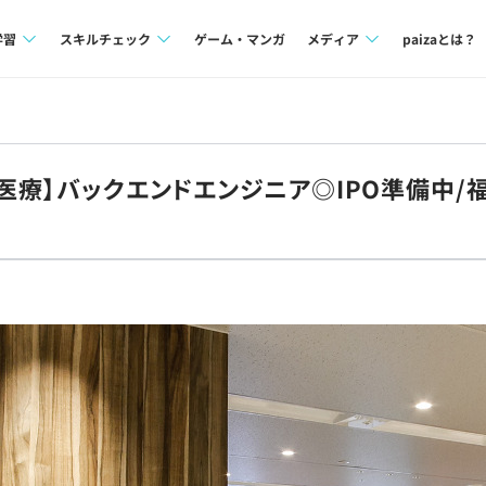
学習
スキルチェック
ゲーム・マンガ
メディア
paizaとは？
講座一覧
プログラミング言語
Tech Team Journal
問題集
SQL
paiza times
防医療】バックエンドエンジニア◎IPO準備中/
4択課題
評価結果一覧
note
ント
ナレッジ
再チャレンジ結果一覧
ミナー
リファレンス
プラン
ド
個人向けプラン
法人向けプラン
学校向けプラン