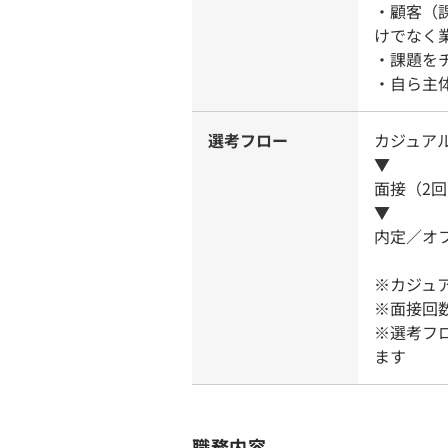
・顧客（
けでなく
・課題を
・自ら主
選考フロー
カジュア
▼
面接（2
▼
内定／オ
※カジュ
※面接回
※選考フ
ます
職務内容