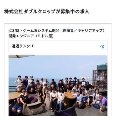
＜各種制度＞
株式会社ダブルクロップが募集中の求人
■資格支援制度
└資格試験受験費用、動画学習、書籍購入費用補助：年5
万円
■退職金制度
◎SNS・ゲーム系システム開発【直請負／キャリアアップ】
開発エンジニア（ミドル層）
■オフィス内禁煙
■服装自由（私服可）
通過ランク：E
■髪型・髪色・ネイル・ピアス自由（案件による）
■社員旅行
■リモートワークOK
■副業OK（規定あり）
■個人型確定拠出年金iDeCo+
■健康診断
■トレーニングジム無料
■マッサージルーム