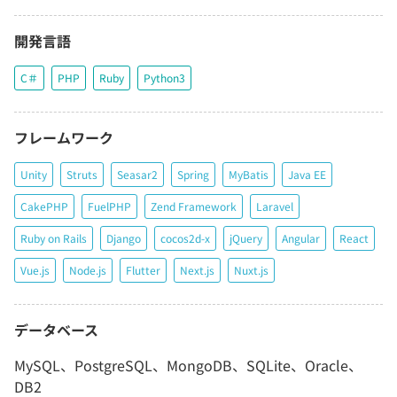
開発言語
C＃
PHP
Ruby
Python3
フレームワーク
Unity
Struts
Seasar2
Spring
MyBatis
Java EE
CakePHP
FuelPHP
Zend Framework
Laravel
Ruby on Rails
Django
cocos2d-x
jQuery
Angular
React
Vue.js
Node.js
Flutter
Next.js
Nuxt.js
データベース
MySQL、PostgreSQL、MongoDB、SQLite、Oracle、
DB2