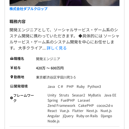
賞与あり：年2回／7月・12月
株式会社ダブルクロップ
職務内容
昇給あり：年1回
開発エンジニアとして、ソーシャルサービス・ゲーム系のシ
ステム開発に携わっていただきます。 ◆具体的には ソーシャ
ルサービス・ゲーム系のシステム開発を中心にお任せしま
す。 大手クライア...
詳しく見る
各種社会保険完備
職種名
開発エンジニア
（雇用保険・労災保険・健康保険・厚生年金保険）
給与
420万 〜 600万円
勤務地
東京都渋谷区宇田川町3-5
開発環境
Java
C＃
PHP
Ruby
Python3
無期雇用
Unity
Struts
Seasar2
MyBatis
Java EE
フレームワー
Spring
FuelPHP
Laravel
ク
Zend Framework
CakePHP
cocos2d-x
React
Vue.js
Flutter
Next.js
Nuxt.js
Angular
jQuery
Ruby on Rails
Django
入社より6ヶ月：労働条件に変化なし
Node.js