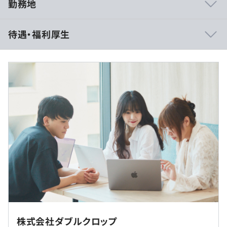
勤務地
風通しの良さが最大の自慢です。
待遇・福利厚生
社長やリーダーとの距離が近いカジュアルな雰囲気の職場
で、ご自身の考えるキャリアパスを真摯に受け止めますの
で、キャリアアップを目指す経験者の方も、これからエン
ジニアのプロを目指す方も大歓迎の職場です。
また、プライベートとの両立に悩んだ際もご相談が可能
■月給：240,000円～322,000円（一律手当を含む）
で、多様な働き方を推奨する弊社では、あらゆる角度から
・基本給：209,000円～281,000円
社員の働き易い環境を模索します。
・固定残業代：20時間分、31,000円～41,000円（※超過
分は別途支給）
・動画によるビジネスマナー研修
・基礎的なコーディングの問題
・実践的な模擬開発作業
（※
想定年収
は年収提示額を保証するものではありません）
＜特徴＞
入社後の研修は、段階的に難易度が上がります。
株式会社ダブルクロップ