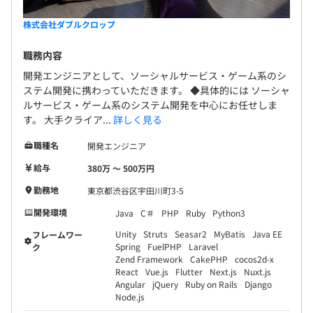
株式会社ダブルクロップ
職務内容
開発エンジニアとして、ソーシャルサービス・ゲーム系のシ
ステム開発に携わっていただきます。 ◆具体的には ソーシャ
ルサービス・ゲーム系のシステム開発を中心にお任せしま
す。 大手クライア...
詳しく見る
職種名
開発エンジニア
給与
380万 〜 500万円
勤務地
東京都渋谷区宇田川町3-5
開発環境
Java
C＃
PHP
Ruby
Python3
Unity
Struts
Seasar2
MyBatis
Java EE
フレームワー
Spring
FuelPHP
Laravel
ク
Zend Framework
CakePHP
cocos2d-x
React
Vue.js
Flutter
Next.js
Nuxt.js
Angular
jQuery
Ruby on Rails
Django
Node.js