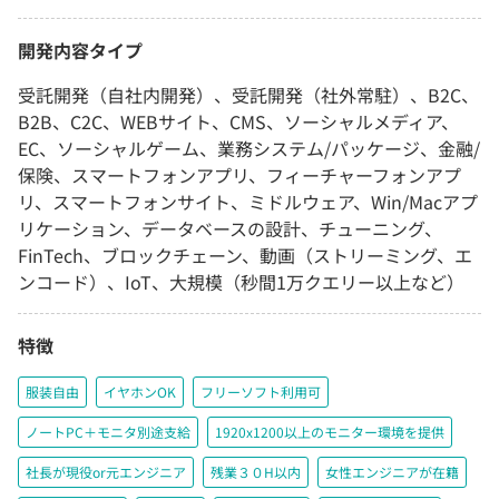
開発内容タイプ
受託開発（自社内開発）、受託開発（社外常駐）、B2C、
B2B、C2C、WEBサイト、CMS、ソーシャルメディア、
EC、ソーシャルゲーム、業務システム/パッケージ、金融/
保険、スマートフォンアプリ、フィーチャーフォンアプ
リ、スマートフォンサイト、ミドルウェア、Win/Macアプ
リケーション、データベースの設計、チューニング、
FinTech、ブロックチェーン、動画（ストリーミング、エ
ンコード）、IoT、大規模（秒間1万クエリー以上など）
特徴
服装自由
イヤホンOK
フリーソフト利用可
ノートPC＋モニタ別途支給
1920x1200以上のモニター環境を提供
社長が現役or元エンジニア
残業３０H以内
女性エンジニアが在籍