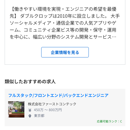
9:30～18:30／実働8h・休憩1h（平均残業20h以内／常駐
実際に現場で業務を行っているエンジニアが研修を担当
本社または首都圏のクライアント先での勤務となります。
先により異なる場合あり）
【働きやすい環境を実現・エンジニアの希望を最優
し、非常に貴重な学習経験を積むことが出来ます。
休憩時間：12:00〜13:00（60分）
先】 ダブルクロップは2010年に設立しました。 大手
そのため、出来るだけ時間を無駄にしないよう、プログラ
就業場所の変更範囲
平均残業時間：繁忙期で平均10-20時間／月
ソーシャルメディア・通信企業での人気アプリやゲ
ミングの基礎は最低限自分で勉強していただくことをお勧
＜雇入時＞
ーム、コミュニティ企業ビス等の開発・保守・運用
めしています。
本社
を中心に、幅広い分野のシステム開発とサービスの
＜変更範囲＞
普及、拡大をサポートしており、多くのクライアン
会社の定める場所（テレワークを行う場所を含む）
＜年間休日126日以上＞
トから高い信頼を頂いて参りました。 現在は、Web
企業情報を見る
・完全週休2日制
サービス、アプリケーションを中心に、業界にこだ
プロジェクトごとに選択、オブジェクト指向、ウォーター
・土日
受動喫煙防止措置に関する事項
わらず数多くのクライアントとお取引がございます。
フォール、アジャイル、ペアプロ
・祝日
従業員に対する受動喫煙対策：あり
【やる気次第で出来る仕事は無限大・立ち上がりも
・有給休暇
敷地内禁煙
しっかりサポート】 ダブルクロップの取り扱う案件
類似したおすすめの求人
・夏期休暇
は、エンドユーザーや元請け企業から直接、参画の
・年末年始休暇
お引き合いを頂くものが多いため、クライアントと
・半期ごとに、各々が設定した目標への進捗度合い等をチ
フルスタック/フロントエンド/バックエンドエンジニア
・慶弔休暇
近い距離で開発に参加でき、技術者目線での提案や
ェックする面談があります。
株式会社ファーストコンテック
・特別休暇
意見が取り入れられることも多く、やる気次第で面
◆本社
評価対象となるのは、”スキル面”と”行動指針（人格
450万 〜 800万円
・出産育児休暇
白い仕事が出来るものばかりです。 また、入社後す
・各線「渋谷駅」より徒歩8分
面）”の両方です。
東京都
※長期連続休暇の取得も可能
ぐに常駐先での作業となることは稀で、個人のレベ
実績はもちろんプロセスや行動指針なども考慮し、評価を
応募可能ランク：C
※復職後の時短勤務なども考慮
ルにあった研修を社内で行い、自信をつけてからク
します。