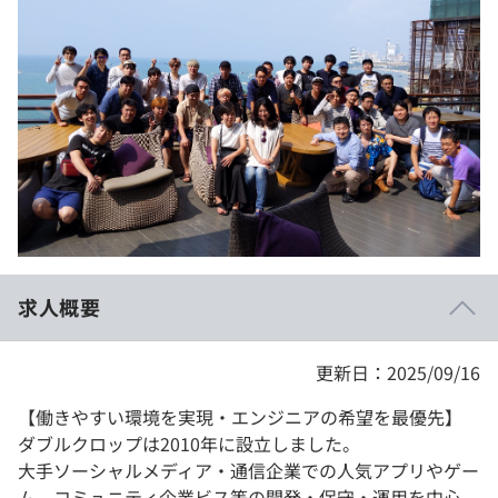
イベント・セミナー
paiza times
再チャレンジ結果一覧
リファレンス
インタビュー
note
就活成功ガイド
プラン
個人向けプラン
法人向けプラン
学校向けプラン
求人概要
契約内容・クーポン
更新日：2025/09/16
【働きやすい環境を実現・エンジニアの希望を最優先】
ダブルクロップは2010年に設立しました。
大手ソーシャルメディア・通信企業での人気アプリやゲー
ム、コミュニティ企業ビス等の開発・保守・運用を中心