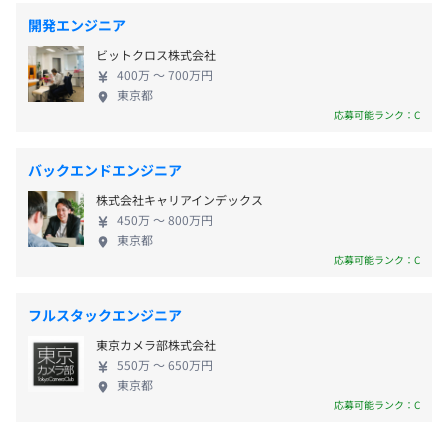
※男性と女性の育児休暇実績あり
ライアントの現場でご活躍いただきます。 【WLB重
また、さらに4半期ごとにも進捗をチェックし、過度な進
開発エンジニア
視のホワイト企業・残業少なめ、福利厚生や手当充
捗遅れが発生しないよう注意しています。
ビットクロス株式会社
実】 ダブルクロップは、エンジニアの働き易さを重
400万 〜 700万円
視し、負荷が高すぎる仕事はあまりお引受けしてい
東京都
＜各種手当＞
ません。そのため、全社的な平均残業時間は10時間/
応募可能ランク：C
■時間外手当（超過分）
月程度、年間の有給消化率も7~8割近くに達します。
・第1SI事業部～第10SI事業部があり、1部署およそ10名
■役職手当
住宅手当や家族手当、退職金制度といった手当、福
程度となります。
バックエンドエンジニア
└月1万～5万円
利厚生の充実はもちろん、休暇制度もしっかり整備
・ほぼ全員がWebアプリケーションの開発に従事してい
株式会社キャリアインデックス
■職能手当
し長期休暇も取れるよう配慮しており、仕事もプラ
ます。
450万 〜 800万円
■資格手当
イベートもしっかり楽しめる環境を整えています。長
東京都
└所持資格により月5000～3万円
期安定して働ける職場であること、社員とその家族
応募可能ランク：C
■家族・扶養手当
が安心して笑顔で過ごせることを重視しています。
└配偶者：月5000円、子ども1人につき：月5000円
・1名～10名で開発を行っております。
フルスタックエンジニア
■住宅手当・家賃補助
・クライアントの要望に合わせ、様々なポジションで活躍
東京カメラ部株式会社
└月1万～3万5000円
いただきます。
550万 〜 650万円
■テレワーク手当
・1プロジェクトの期間はおよそ12か月程度、希望により
東京都
■禁煙手当
さらに長期参画できます。
応募可能ランク：C
└非喫煙者月5000円