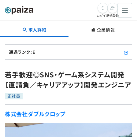
ログイン
新規登録
求人詳細
企業情報
転職・キャリア
未経験転職
求人検索
通過ランク：E
新卒就活
求人検索
インタビュー
若手歓迎◎SNS・ゲーム系システム開発
学習
求人検索
インタビュー
転職成功ガイド
【直請負／キャリアアップ】開発エンジニア
本選考
スキルチェック
講座一覧
転職成功ガイド
転職エージェント
正社員
ゲーム・マンガ
インターン
プログラミング言語
問題集
株式会社ダブルクロップ
メディア
SQL
4択課題
新卒エージェント
paizaとは？
Tech Team Journal
評価結果一覧
ナレッジ