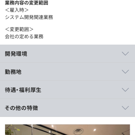
業務内容の変更範囲
＜雇入時＞
システム開発関連業務
＜変更範囲＞
会社の定める業務
開発環境
勤務地
日本を代表する数々の企業をクライアントに持ち、社会を
待遇・福利厚生
元気にするために知恵と技術を使うことができます。
また、一部分をつくって終わりではなく、システム開発を
ともなうプロジェクト全体に携われるから、やりがいや達
その他の特徴
成感もひとしお。その後の声も聞くことができるので、自
分の作ったシステムをどれだけ成長させられるのか、そん
年収 650～800万円
な楽しみもあります。
月給 \359,500円～
分野にとどまらず、自分で考え行動できるこのシステム開
※前職のご経験・スキルを考慮の上、決定します。