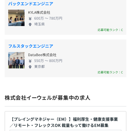
・働く人の「意欲」を引き出す新しいサービス『インセン
バックエンドエンジニア
ティブ・プラス』
KYLA株式会社
https://www.ewel.co.jp/category/service/incentive-
600万 〜 780万円
plus/p14408/
埼玉県
応募可能ランク：C
賞与あり：年2回（6月／12月）
フルスタックエンジニア
◆自己啓発費補助
DataBee株式会社
自己啓発や資格取得にかかる費用の一部（最大5万円／
550万 〜 800万円
年）を補助します。
賃金改定あり：年1回（4月）
東京都
応募可能ランク：C
◆IT資格手当
IT資格のレベルに応じて資格手当を支給しています。
社会保険完備（健康保険・厚生年金加入・雇用保険・労災
株式会社イーウェルが募集中の求人
◆研修制度
保険）
・階層別研修（全社研修）
東京西南私鉄連合健康保険組合加入
入社時研修や役職者研修等、所定の階層やタイミングに
【プレイングマネジャー（EM）】福利厚生・健康支援事業
実施
／リモート・フレックスOK 裁量もって働けるEM募集