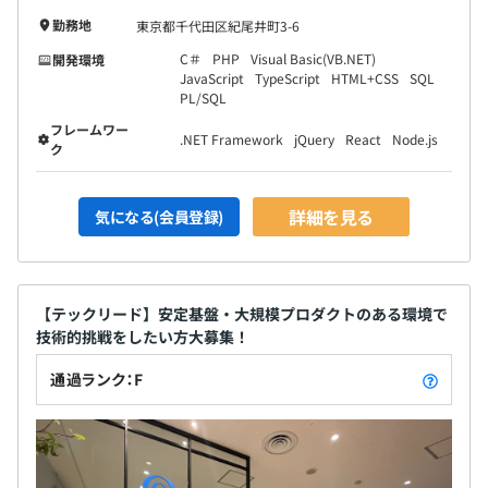
勤務地
東京都千代田区紀尾井町3-6
C＃
PHP
Visual Basic(VB.NET)
開発環境
JavaScript
TypeScript
HTML+CSS
SQL
PL/SQL
フレームワー
.NET Framework
jQuery
React
Node.js
ク
詳細を見る
気になる(会員登録)
【テックリード】安定基盤・大規模プロダクトのある環境で
技術的挑戦をしたい方大募集！
通過ランク：F