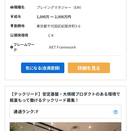
職種名
プレイングマネジャー（EM）
給与
1,000万 〜 2,000万円
1年ごとの目標設定、定期的に面談を実施しています。
勤務地
東京都千代田区紀尾井町3-6
開発環境
C＃
フレームワー
.NET Framework
ク
・要件定義〜リリースまでの工程を2〜4名ほどのチーム
を組んで開発業務をおこなっています。
・10名ほどのチームでWebサービスの監視や障害対応、
詳細を見る
気になる(会員登録)
各部署からの問い合わせ・調査対応などの業務を担当を分
けておこなっています。
【テックリード】安定基盤・大規模プロダクトのある環境で
裁量もって働けるテックリード募集！
通過ランク：F