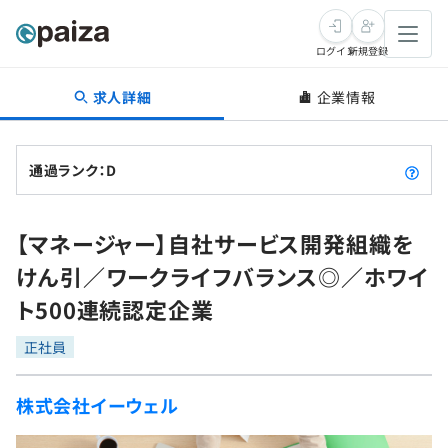
ログイン
新規登録
求人詳細
企業情報
転職・キャリア
未経験転職
求人検索
通過ランク：D
新卒就活
求人検索
インタビュー
【マネージャー】自社サービス開発組織を
学習
求人検索
インタビュー
転職成功ガイド
けん引／ワークライフバランス◎／ホワイ
本選考
スキルチェック
講座一覧
ト500連続認定企業
転職成功ガイド
転職エージェント
ゲーム・マンガ
インターン
プログラミング言語
正社員
問題集
メディア
SQL
4択課題
株式会社イーウェル
新卒エージェント
paizaとは？
Tech Team Journal
評価結果一覧
ナレッジ