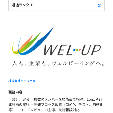
通過ランク：F
・部門研修
無期雇用
営業研修やプログラミング研修、部門で必要になる知識
やスキル向上のために実施
・個人選択型研修
3か月
個人の目標や課題に合わせて、選択できる研修
相談の上、ご希望のマシンを支給いたします。
株式会社イーウェル
職務内容
・設計、実装 ・複数のメンバーを技術面で指導、1on1や育
成計画の実行 ・開発プロセス改善（CI/CD、テスト、自動化
等） ・コードレビューの主導、技術相談対応