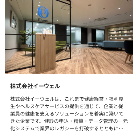
発で、自分のスキルを試してみたい、成長したい！という
方にはぴったりな環境です。
◆技術的な成長のコツ
・今できることの中で済ませようとするな。「どういう完
（※
想定年収
は年収提示額を保証するものではありません）
成形にしたい」を実現するための技術を習得せよ。
・1byteたりとも意味のないものを入れるな。ブランクに
すら、そこに入れる意味があるはず。
9:00～18:00
※フレックスタイム制（コアタイム11：00～14：00）
休憩時間：60分
就業場所の変更範囲
株式会社イーウェル
平均残業時間：平均20時間程度／月
・企業の想いを浸透させるプラットフォーム『c-
＜雇入時＞
CANVAS』
株式会社イーウェルは、これまで健康経営・福利厚
東京本社、および自宅
https://www.ewel.co.jp/category/service/c-
生やヘルスケアサービスの提供を通じて、企業と従
＜変更範囲＞
canvas/p732/
業員の健康を支えるソリューションを着実に築いて
会社の定める場所（テレワークを行う場所を含む）
＜年間休日121日以上＞
きた企業です。健診の申込・精算・データ管理の一元
・完全週休2日制（土日祝）
・福利厚生を手軽に充実『WELBOX』
化システムで業界のレガシーを打破するとともに、
・夏期休暇
受動喫煙防止措置に関する事項
https://www.ewel.co.jp/category/service-
企業向け福利厚生サービスのデジタル化・高度化を