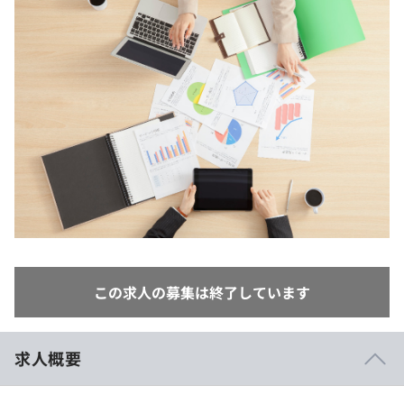
イベント・セミナー
paiza times
再チャレンジ結果一覧
リファレンス
インタビュー
note
就活成功ガイド
プラン
個人向けプラン
法人向けプラン
学校向けプラン
契約内容・クーポン
この求人の募集は終了しています
求人概要