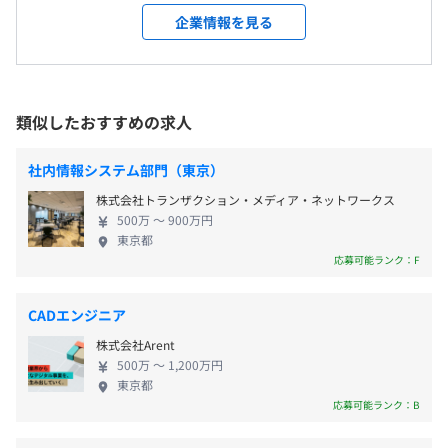
・年末年始休暇
・従業員に対する受動喫煙対策：ありし
sales/welbox/p737/
推進しています。本年よりエムスリーグループの一員
企業情報を見る
・年次有給休暇（入社日より所定日数を付与）
対策内容：敷地内禁煙（喫煙場所あり）
となり、より一層のサービスの高度化・事業領域の
・フレッシュアップ休暇
・企業戦略に対応する制度設計『カフェテリアプラン』
拡大に向け進化のスピードを向上させています。
・災害休暇
https://www.ewel.co.jp/category/service-
・忌引休暇
sales/cafeteria/p795/
類似したおすすめの求人
・結婚休暇
・東京メトロ有楽町線 麹町駅（2番出口）より徒歩3分
・育児休業（1歳半まで） ※最長1年6か月(法令では最長1
・みんなの健康応援サイト『KENPOS』
・東京メトロ丸ノ内線／銀座線 赤坂見附駅（紀尾井町方
年) ※復職率100%
社内情報システム部門（東京）
https://www.ewel.co.jp/category/service-
面出口D）より徒歩7分
・産前産後休暇
health/kenpos/p796/
・東京メトロ半蔵門線 永田町駅（7番出口）より徒歩7
株式会社トランザクション・メディア・ネットワークス
・配偶者出産休暇
分
500万 〜 900万円
・イベント休暇（学校行事）
東京都
・資産運用を強力サポート『ライフプランシミュレータ
・JR線・東京メトロ丸ノ内線／南北線 四ツ谷駅より徒
応募可能ランク：F
・介護休業、介護休暇
ー』
歩7分
・子の看護休暇
https://www.ewel.co.jp/category/service-
・失効年次有給休暇（介護、病気） 他
sales/lifeplan/p799/
CADエンジニア
株式会社Arent
・育児・介護の情報サイト『行政情報サービス』
500万 〜 1,200万円
東京都
https://www.ewel.co.jp/category/service-sales/adm-
応募可能ランク：B
・通勤費全額支給（上限なし）
info/p798/
・IT手当