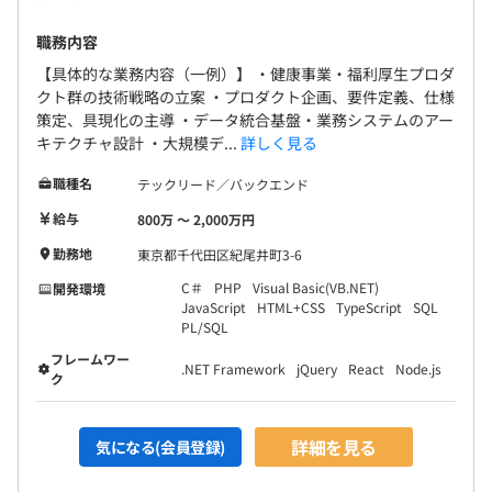
職務内容
【具体的な業務内容（一例）】 ・健康事業・福利厚生プロダ
クト群の技術戦略の立案 ・プロダクト企画、要件定義、仕様
策定、具現化の主導 ・データ統合基盤・業務システムのアー
キテクチャ設計 ・大規模デ...
詳しく見る
職種名
テックリード／バックエンド
給与
800万 〜 2,000万円
勤務地
東京都千代田区紀尾井町3-6
C＃
PHP
Visual Basic(VB.NET)
開発環境
JavaScript
HTML+CSS
TypeScript
SQL
PL/SQL
フレームワー
.NET Framework
jQuery
React
Node.js
ク
詳細を見る
気になる(会員登録)