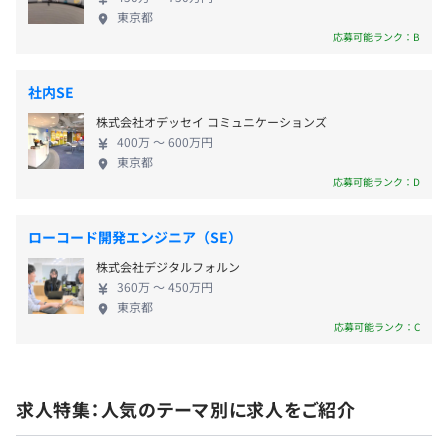
世界の幕開けに、真っ向勝負最先端の技術を取り入
東京都
れたエンタメを生み出すことに全力で取り組んでい
応募可能ランク：B
ます。 【応募者様へメッセージ】 今まで見たことの
ない革新的なサービスやプロダクトを一緒につくる
社会保険完備（健康保険・厚生年金加入・雇用保険・労災
社内SE
仲間を募集中！ 「変化を恐れず」「柔軟に考え」
保険）
株式会社オデッセイ コミュニケーションズ
「常にチャレンジできる」方。 一緒に楽しいサービ
テレビ朝日協会けんぽ
400万 〜 600万円
スを創造してみませんか？
東京都
応募可能ランク：D
有期雇用
ローコード開発エンジニア（SE）
株式会社デジタルフォルン
契約更新の有無・契約期間の定め
360万 〜 450万円
あり(3ヶ月)
東京都
応募可能ランク：C
契約更新の判断基準
契約の更新は、本人の能力、業務量、業務成績、勤務態
求人特集：人気のテーマ別に求人をご紹介
度、会社の契約状況により判断