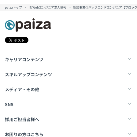
paizaトップ
IT/Webエンジニア求人情報
新規事業◎バックエンドエンジニア【ブロッ
キャリアコンテンツ
転職・キャリア
未経験転職
新卒就活
スキルアップコンテンツ
学習
スキルチェック
マンガ・ゲーム
メディア・その他
Tech Team Journal
paiza times
note
SNS
X
Facebook
採用ご担当者様へ
採用・教育をお考えの企業様へ
中途求人掲載はこちら
お困りの方はこちら