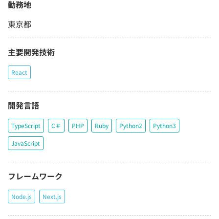
勤務地
東京都
主要開発技術
React
開発言語
TypeScript
C＃
PHP
Ruby
Python2
Python3
JavaScript
フレームワーク
Node.js
Next.js