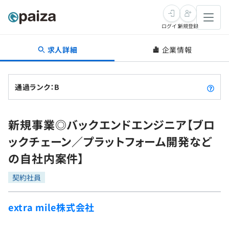
ログイン
新規登録
求人詳細
企業情報
転職・キャリア
未経験転職
求人検索
通過ランク：B
新卒就活
求人検索
インタビュー
新規事業◎バックエンドエンジニア【ブロ
学習
求人検索
インタビュー
転職成功ガイド
ックチェーン／プラットフォーム開発など
本選考
スキルチェック
講座一覧
の自社内案件】
転職成功ガイド
転職エージェント
ゲーム・マンガ
インターン
プログラミング言語
契約社員
問題集
メディア
SQL
4択課題
extra mile株式会社
新卒エージェント
paizaとは？
Tech Team Journal
評価結果一覧
ナレッジ