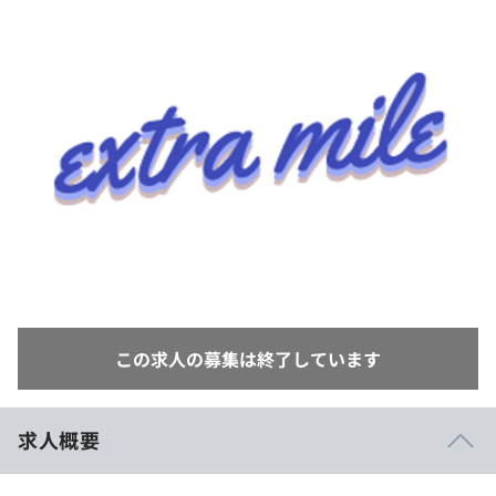
イベント・セミナー
paiza times
再チャレンジ結果一覧
リファレンス
インタビュー
note
就活成功ガイド
プラン
個人向けプラン
法人向けプラン
学校向けプラン
契約内容・クーポン
この求人の募集は終了しています
求人概要