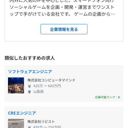
内外に人気のIPを中心とした、スマートフォン向け
＜変更範囲＞
ソーシャルゲームを企画・開発・運営までワンスト
変更範囲：会社の定める場所（テレワークを行う場所を含
ップで手がけている会社です。 ゲームの企画からエ
む）
ンジニアが参加できるため、能動的にプロジェクト
【年間休日120日以上】
に携われる環境です。 原則全員出社となるため、対
企業情報を見る
・完全週休2日制（土日）
受動喫煙防止措置に関する事項
面コミュニケーションを取りながら、スムーズに仕
・祝日
従業員に対する受動喫煙対策：あり
事を進めることができます。 まだ世の中にない革新
・有給休暇（入社半年後に10日間）
敷地内禁煙（喫煙場所あり）
的なサービスやプロダクトを一緒につくってくださ
・年末年始休暇
るエンジニアをお待ちしております！ 【事業内容】
類似したおすすめの求人
・慶弔休暇
◆ゲーム事業「ワンストップの強みを生かし、ユー
ザー体験の高みを目指す」 国内外に人気のIPを中心
ソフトウェアエンジニア
とした、スマートフォン向けソーシャルゲームを企
地下鉄大江戸線・日比谷線「六本木駅」より徒歩5分
株式会社コンピュータマインド
画・開発・運営までトータルで手がけています。 常
420万 〜 600万円
・通勤交通費（上限3万円／月）
時新しいゲームが投入される市場の中で海外での展
山梨県
・住宅手当（条件あり）
開も視野に入れ、世界中のゲームファンがプレイの
応募可能ランク：B
ワクワクと喜びを体験することのできるコンテンツ
創りに取り組んでいます。 ◆Web3事業「時代は、
CREエンジニア
2.0から3.0へ」 これまでの理念や概念を覆すブロッ
株式会社リピスト
クチェーン技術による分散型ネットワーク。 新しい
昇給査定：1回（11月）
450万 〜 750万円