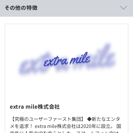
その他の特徴
年収360〜500万円の事例の場合
アジャイル
■賃金形態：月給制の場合
■賃金の決定方法：当社規定により決定
■月給：約30～41万円
■固定残業代：なし
（※
想定年収
は年収提示額を保証するものではありません）
extra mile株式会社
10：00〜19：00
就業場所の変更範囲
休憩時間：13：00〜14：00（60分） ※昼食時間は業務の
【究極のユーザーファースト集団】 ◆新たなエンタ
＜雇入時＞
都合により変動あり
メを追求！ extra mile株式会社は2020年に設立。 国
雇入時：東京本社、および自宅
平均残業時間：基本残業はありません