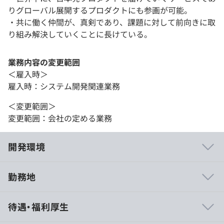
りグローバル展開するプロダクトにも参画が可能。
・共に働く仲間が、真剣であり、課題に対して前向きに取
り組み解決していくことに長けている。
業務内容の変更範囲
＜雇入時＞
雇入時：システム開発関連業務
＜変更範囲＞
変更範囲：会社の定める業務
開発環境
勤務地
MacBookPro（メモリ16GB以上、15インチ以上、役割を
待遇・福利厚生
考慮の上で最適なスペックを支給）