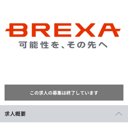
イベント・セミナー
paiza times
再チャレンジ結果一覧
リファレンス
インタビュー
note
就活成功ガイド
プラン
個人向けプラン
法人向けプラン
学校向けプラン
契約内容・クーポン
この求人の募集は終了しています
求人概要