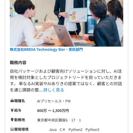
・比較的モダンな開発スキル
昇給査定：年1回（4月）
＜キャリア支援＞
資格取得支援制度…受験費用負担、祝い金あり（5,000円
～50,000円）
社会保険完備（健康保険・厚生年金加入・雇用保険・労災
株式会社BREXA Technology SIer・受託部門
・プロジェクトマネージャ試験（PM）
保険）
・Sales Force 認定アドミニストレーター
東京電子機械工業健康保険組合加入
職務内容
・Python エンジニア認定基礎試験
自社パッケージおよび顧客向けソリューションに対し、AI活
・PHP技術者認定試験上級
用を検討対象としたプロジェクトリードを担っていただきま
・Rails技術者認定試験
す。 単なるAI実装やAIありきの提案ではなく、顧客との対話
・ITサービスマネージャ試験
無期雇用
を通じ課題の整...
詳しく見る
・メンタルチェック
職種名
AIプリセールス・PM
・eラーニング
給与
800万 〜 1,500万円
3カ月（待遇の変更はありません）
勤務地
東京都中央区銀座6‐17‐1
開発環境
Java
C＃
Python2
Python3
相談の上、ご希望のマシンを支給いたします。