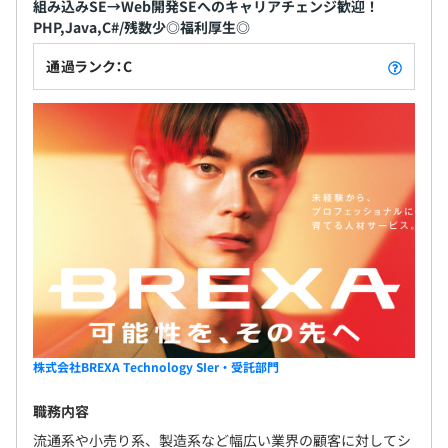
組み込みSE→Web開発SEへのキャリアチェンジ歓迎！
PHP,Java,C#/残数少◎福利厚生◎
通過ランク：C
株式会社BREXA Technology SIer・受託部門
職務内容
流通系や小売り系、製造系など幅広い業界の顧客に対してシ