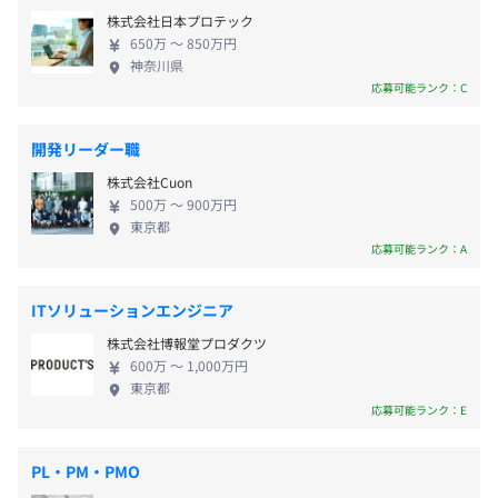
み・モバイル） Maas、移動体通信、ICT、ITサポー
◆年末年始休暇
タサイエンス
株式会社日本プロテック
ト事務、デザイン BREXA Technologyの強みは、対
◆慶弔休暇
・インフラ：AWS（EC2、Lambda、S3、API Gateway、
650万 〜 850万円
応可能な分野、領域、技術の幅広さや奥深さです。
◆有給休暇（初年度10日）★有給休暇取得率78.6％
神奈川県
CloudFront、RDS、DynamoDB、Cognito)
利益をM＆Aなどによる技術メニューの拡大に積極投
応募可能ランク：C
◆産前・産後休暇
資しており、 顧客が抱える課題の解決に結びつく製
◆育児休暇
■身につくスキル
品・サービスを調達してくる商社としての機能や、
◆介護休暇
・通常開発スキル（Swift、PHP）に加え、AI（機械学
開発リーダー職
高度なSI機能も有し、さらには自社でパッケージサ
習、データサイエンス）の経験、実績、知識の蓄積
株式会社Cuon
ービスや プロダクトを生み出す開発会社としての顔
・大手キャリアのR&D部門と連携をしながらの最先端技術
500万 〜 900万円
も持っています。 そのため、対応可能な技術領域は
東京都
の習得、技術調査能力の向上
SIからインフラ基盤構築、アプリ開発、 WEBサイト
応募可能ランク：A
◆交通費全額支給
構築・コンサルティング、DX、ロボティクスなど広
◆休日出勤手当
【事例3】
範にわたり、 開発、運用・保守はもちろん、企画や
◆深夜手当
■概要
ITソリューションエンジニア
要件定義、設計といった上流工程まで網羅していま
◆出張手当
大手建設業向け、AIOCRを利用した契約書の分類分け実証
株式会社博報堂プロダクツ
す。 【育休・産休取得率100%】 女性ITエンジニア
◆家族手当（配偶者／月1万3000円、子ども[18歳未満]／
実験
600万 〜 1,000万円
の比率が32%と業界でも異例の比率となっていま
第一子：月6000円、第二子以降：月4000円）
東京都
す。ライフイベントの多い女性社員に対しても、育
応募可能ランク：E
◆赴任手当
■要素技術（要素業務知識）
休・産休、復職後の時短勤務など会社からのサポー
Python、マシンラーニング、データサイエンス
トもあり、安心です。もちろん、男性社員の育休実績
【福利厚生】
PL・PM・PMO
も多数あります。育休・産休の取得希望者は100%と
◆社会保険完備