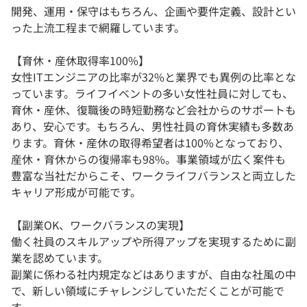
開発、運用・保守はもちろん、企画や要件定義、設計とい
った上流工程まで網羅しています。
【育休・産休取得率100%】
女性ITエンジニアの比率が32%と業界でも異例の比率とな
っています。ライフイベントの多い女性社員に対しても、
育休・産休、復職後の時短勤務など会社からのサポートも
あり、安心です。もちろん、男性社員の育休実績も多数あ
ります。育休・産休の取得希望者は100%となっており、
産休・育休からの復帰率も98%。事業領域が広く案件も
豊富な当社だからこそ、ワークライフバランスと両立した
キャリア形成が可能です。
【副業OK、ワークバランスの実現】
働く社員のスキルアップや所得アップを実現するために副
業を認めています。
副業に係わる社内規定などはありますが、自由な社風の中
で、新しい領域にチャレンジしていただくことが可能で