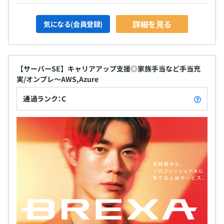
平均1名～15名で開発をおこなっております。
1プロジェクトの単位期間は、およそ3か月~1年以上で
詳細を見る
気になる(会員登録)
す。
【サーバーSE】キャリアアップ支援◎家族手当など手当充
実/オンプレ～AWS,Azure
通過ランク：C