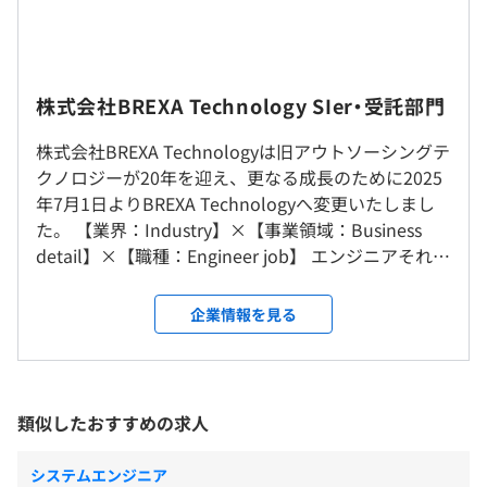
※スキル・経験年数・年齢を考慮し話し合いの上、優遇し
る接客支援システムをクラウドWeb化
ます。
■要素技術（要素業務知識）
社内／お客様先/リモートでの勤務となります。転勤はあ
・Python（フレームワーク：Flask）、AWS各種サービス
りません。
株式会社BREXA Technology SIer・受託部門
知識、HTML5、
・既存の分散している機能の掌握、キャリアシステム情報
株式会社BREXA Technologyは旧アウトソーシングテ
就業場所の変更範囲
システム側との折衝
（※
想定年収
は年収提示額を保証するものではありません）
クノロジーが20年を迎え、更なる成長のために2025
＜雇入時＞
年7月1日よりBREXA Technologyへ変更いたしまし
弊社広島インテグレーション支店および自宅
■身につくスキル
た。 【業界：Industry】×【事業領域：Business
＜変更範囲＞
・要件定義、機能定義など上流工程のスキル
detail】×【職種：Engineer job】 エンジニアそれぞ
弊社の指定する就業先（顧客先 等）
9：00～18：00
・プロジェクトマネジメント能力（複数プロジェクトのマ
れにあわせた多種多様な働き方を実現しています。
休憩時間：12:00〜13:00（60分）
ネジメントスキル／顧客折衝／ヒアリング／提案)
■業界：Industry 製造、建設、医薬、情報通信、金
企業情報を見る
平均残業時間：平均10～15時間／月
受動喫煙防止措置に関する事項
融、官公庁、医療・福祉、物流、小売 etc. ■事業領
敷地内禁煙（喫煙場所あり）
【事例2】
域：Business detail 人材派遣、SES、業務請負（常
■概要
駐・持ち帰り）、プロダクトパッケージサービス ■
大手通信キャリア行動予測アプリケーションの実証実験
職種：Engineer job インフラエンジニア（ネットワ
類似したおすすめの求人
◆年間休日：123日
ーク・サーバー・クラウド・データベース・セキュ
※完全週休二日制
■要素技術（要素業務知識）
リティ） 開発エンジニア（システム・WEB・組み込
◆夏季休暇
システムエンジニア
・開発：iOS（Swift)、PHP（サーバサイド）、AI、デー