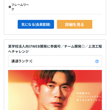
フレームワー
ク
詳細を見る
気になる(会員登録)
Java、VB.NET、C♯.NET、SQL など
某学校法人向けWEB開発に参画可／チーム開発◎／上流工程
へチャレンジ
通過ランク：C
◆年齢・経験年数に左右されない評価制度
・「コンピテンシー評価」「会社貢献度評価」「自己目標
達成率&上長評価」3つの軸で評価をおこなっています。
・半期ごとの目標設定、振り返りによる評価をおこなって
います
・エンジニアは、スペシャリストとしてのキャリアとマネ
ジメントや企画よりのキャリアの2パターンが用意されて