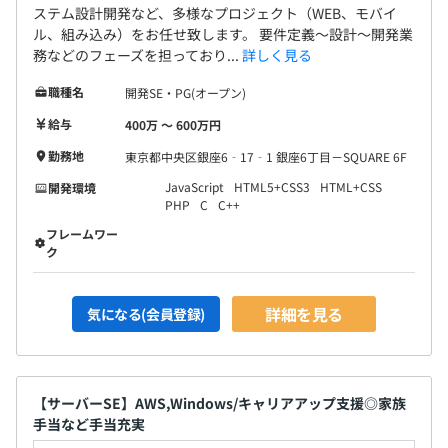
ステム設計開発など、多様なプロジェクト（WEB、モバイ
ル、組み込み）をお任せ致します。 要件定義～設計～開発業
務などのフェーズを担っており...
詳しく見る
職種名
開発SE・PG(オープン)
給与
400万 〜 600万円
勤務地
東京都中央区銀座6‐17‐1 銀座6丁目－SQUARE 6F
JavaScript
HTML5+CSS3
HTML+CSS
開発環境
PHP
C
C++
フレームワー
ク
詳細を見る
気になる(会員登録)
【サーバーSE】AWS,Windows/キャリアアップ支援◎家族
手当など手当充実