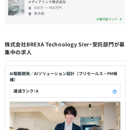
■身につくスキル
メディアリンク株式会社
なっており、産休・育休からの復帰率も98%。事業
◆引越費用負担（入社に伴って引越しが必要な場合に支
・ユーザー企業への提案スキル、実証実験に伴う折衝スキ
600万 〜 900万円
領域が広く案件も豊富な当社だからこそ、ワークラ
給）※社内規定あり
ル（※いかにユーザーへ分かりやすく技術要素を説明）
東京都
イフバランスと両立したキャリア形成が可能です。
応募可能ランク：B
◆資格取得祝金
・AI、データサイエンススキル
【副業OK、ワークバランスの実現】 働く社員のスキ
◆借上社宅制度
ルアップや所得アップを実現するために副業を認め
◆慶弔金制度
【事例4】
ています。 副業に係わる社内規定などはあります
◆確定拠出年金制度（401K）
■概要
株式会社BREXA Technology SIer・受託部門が募
が、自由な社風の中で、新しい領域にチャレンジし
◆提携保養所
大手電機メーカーが独自開発しようとしている、サイト運
集中の求人
ていただくことが可能です。 また、ひと月の平均残
◆メンタルチェック
営時にユーザー行動等を分析し、そのサイト訪問者の特性
業時間は15.1時間（2024年12月）であり、学習・趣
◆eラーニング
を統合管理できるデータプラットフォームの開発
味・家庭などに費やす時間を増やすことができワー
クライフバランスの実現に貢献しています。
AI駆動開発／AIソリューション設計（プリセールス・PM候
【受動喫煙体制】
■要素技術（要素業務知識）
補）
◆屋内原則禁煙（特定屋外喫煙場所や喫煙専用室設置あ
TS、JS、Python、HTML5／CSS、Angular、AWS各種サ
り）
ービス、メモリDB（特殊なメモリデータベース）
通過ランク：A
【平均年齢】32歳
■身につくスキル
・品質改善提案スキル（品質不良からのスタートになった
【平均残業時間】15.01h
ため）
・プロジェクトマネジメントスキル