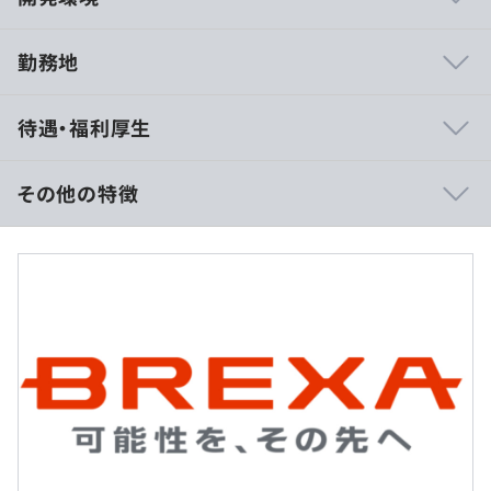
勤務地
◆IT社員の在籍数は業界トップクラス
待遇・福利厚生
社員数15,086名（2021年9月末日現在）のうち、IT社員の
在籍数は27%（外国籍IT社員は199名）を占めています。
5G・人工知能・クラウド・ビックデータなど最先端の技
その他の特徴
術も導入しており、活躍のフィールドも幅広いです。
得意領域は、基幹業務開発をコアとした高い品質と優れた
想定年収：400万円～900万円
コストパフォーマンスです。
給与形態：月給制
月給333,400円～750,000円
残業手当：固定残業手当
1ヶ月分の固定残業手当に含まれる残業時間：35時間
【事例1】
1ヶ月分の固定残業手当に含まれる残業手当額：71,155円
■概要
～160,020円（超過分支給）
・大手通信キャリアの公式サイトや社内専用サイトなどで
使用されているFAQ機能
※900万円以上は経験に応じて検討します。
・直営店やコールセンター、家電量販などで導入されてい