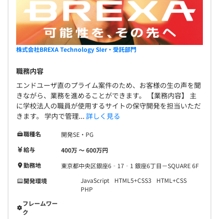
います
インテグレーション事業本部 プロフェッショナルサービ
株式会社BREXA Technology SIer・受託部門
ス部
職務内容
・所属人数：約350人
・コンサルティング、プリセールス、PMに特化した部門
エンドユーザ直のプライム案件のため、お客様の生の声を聞
きながら、業務を進めることができます。 【業務内容】 主
に学校法人の職員が使用するサイトの保守開発を担当いただ
きます。 学内で管理...
詳しく見る
職種名
開発SE・PG
給与
400万 〜 600万円
勤務地
東京都中央区銀座6‐17‐1 銀座6丁目－SQUARE 6F
JavaScript
HTML5+CSS3
HTML+CSS
開発環境
PHP
フレームワー
ク