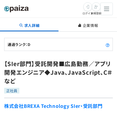
ログイン
新規登録
求人詳細
企業情報
転職・キャリア
未経験転職
求人検索
通過ランク：D
新卒就活
求人検索
インタビュー
【SIer部門】受託開発■広島勤務／アプリ
学習
求人検索
インタビュー
転職成功ガイド
開発エンジニア◆Java、JavaScript、C＃
本選考
スキルチェック
講座一覧
など
転職成功ガイド
転職エージェント
ゲーム・マンガ
インターン
プログラミング言語
正社員
問題集
メディア
SQL
4択課題
株式会社BREXA Technology SIer・受託部門
新卒エージェント
paizaとは？
Tech Team Journal
評価結果一覧
ナレッジ