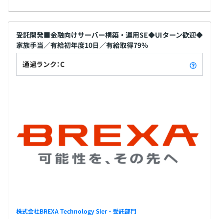
受託開発■金融向けサーバー構築・運用SE◆UIターン歓迎◆
家族手当／有給初年度10日／有給取得79％
通過ランク：C
株式会社BREXA Technology SIer・受託部門