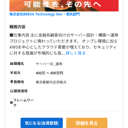
株式会社BREXA Technology SIer・受託部門
職務内容
■仕事内容 主に金融系顧客向けのサーバー設計・構築～運用
プロジェクトに携わっていただきます。 オンプレ環境に加え
AWSを中心としたクラウド需要が増えており、セキュリティ
に対する意識が市場的にも高...
詳しく見る
職種名
サーバーSE_運用
給与
400万 〜 800万円
勤務地
東京都都内近郊拠点
開発環境
フレームワー
ク
詳細を見る
気になる(会員登録)