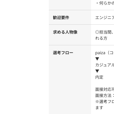
・何らか
歓迎要件
エンジニ
求める人物像
◎担当間
れる方
選考フロー
paiza
▼
カジュア
▼
内定
面接対応
面接方法
※選考フ
ます