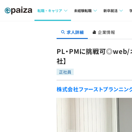
転職・キャリア
未経験転職
新卒就活
求人検索
求人検索
求人検索
求人詳細
企業情報
本選考
インタビュー
インタビュー
インターン
PL・PMに挑戦可◎web
転職成功ガイド
転職成功ガイド
社】
新卒エージェ
転職エージェント
正社員
イベント・セ
株式会社ファーストプランニン
インタビュー
就活成功ガイ