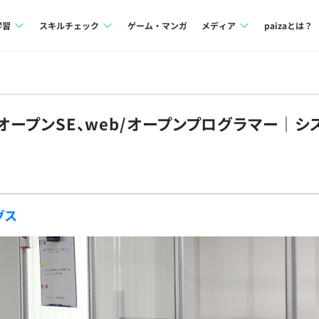
学習
スキルチェック
ゲーム・マンガ
メディア
paizaとは？
講座一覧
プログラミング言語
Tech Team Journal
問題集
SQL
paiza times
/オープンSE、web/オープンプログラマー｜
4択課題
評価結果一覧
note
ント
ナレッジ
再チャレンジ結果一覧
ミナー
リファレンス
グス
プラン
ド
個人向けプラン
法人向けプラン
学校向けプラン