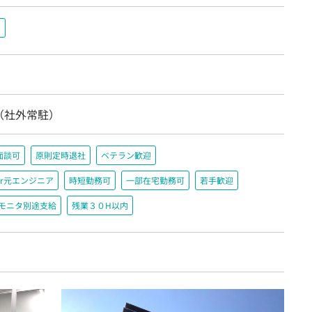
＃
（社外常駐）
面談可
原則定時退社
ベテラン歓迎
r元エンジニア
時短勤務可
一部在宅勤務可
若手歓迎
＋モニタ別途支給
残業３０H以内