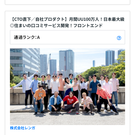
●開発チームは取締役CTOとエンジニアの12名体制です。
●エンジニアも「どうすればより良いプロダクトになる
か」「どのような戦略とプライオリティを採用すれば良い
【CTO直下／自社プロダクト】月間UU100万人！日本最大級
か」など、日常的に経営陣とも一緒にミーティングしま
◎住まいの口コミサービス開発！フロントエンド
す。
通過ランク：A
株式会社レンガ