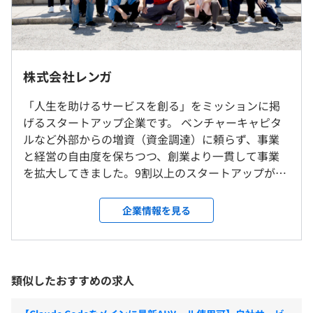
な可能性が存在します。
10:00～19:00
◆エンジニアを取り巻く環境
週２－３日オフィス出社
休憩時間：ランチ時間帯に60分間 / それ以外は適宜自由に
CTOとの月次1on1からコードレビュー文化、技術書購
株式会社レンガ
休憩を取る
入、ツール購入、モニター/椅子等の整備など、仕事環境
就業場所の変更範囲
平均残業時間：平均30時間／月＊本人意向により自由。
を重視しています。
「人生を助けるサービスを創る」をミッションに掲
＜雇入時＞
20時間未満の者もいれば45時間の者もいる
また能力だけでなく人間性も重視した採用を行っているた
げるスタートアップ企業です。 ベンチャーキャピタ
東京本社、および自宅
め、チームの人間関係も（上下含めて）良好であり、個々
ルなど外部からの増資（資金調達）に頼らず、事業
＜変更範囲＞
が能力を発揮しやすい環境です。お互いを尊重する文化が
と経営の自由度を保ちつつ、創業より一貫して事業
変更なし
根付いています。
を拡大してきました。9割以上のスタートアップが外
◆年間休日124-125日 ※毎年のカレンダー（暦）による
部資金に頼る中、非常にレアなスタートアップ企業
・土日祝日（実績ベースでも直近１年間の土日祝日勤務は
◆普及製品で満足できなければ自分たちで創る
受動喫煙防止措置に関する事項
です。 第1弾サービスとして、”住んでみて初めてわ
企業情報を見る
ゼロとなります）
自社開発したABテストツールを作るなど、使いづらけれ
従業員に対する受動喫煙対策：あり
かることが、住む前に少しでもわかっていたら”とい
・年末年始休暇 5日間
ば自分たちで作ります。
対策内容：屋内禁煙
う思いを実現すべく、住まいの口コミ・評価サービ
◆有給休暇（有給消化率90％実績あり ※日本全体は
ス「マンションノート」を自社サービスとして運営
51％）
しています。現在、国内最大級に成長し、月間利用者
類似したおすすめの求人
◆慶弔休暇
数（UU）は100万人を超えています。 物件情報のみ
”住んでみて初めてわかることが、住む前に少しでもわか
・新橋駅：徒歩4分
を掲載している世の中の多くの不動産サイトと異な