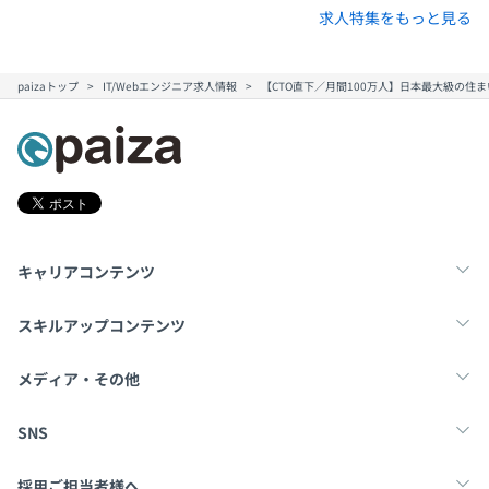
求人特集をもっと見る
paizaトップ
IT/Webエンジニア求人情報
【CTO直下／月間100万人】日本最大級の住
キャリアコンテンツ
転職・キャリア
未経験転職
新卒就活
スキルアップコンテンツ
学習
スキルチェック
マンガ・ゲーム
メディア・その他
Tech Team Journal
paiza times
note
SNS
X
Facebook
採用ご担当者様へ