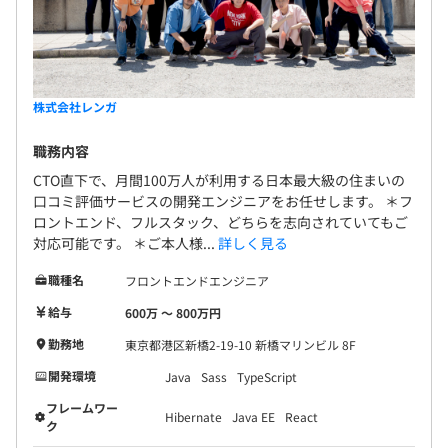
・CTOとの月次1on1MTGがあり、課題や悩みは勿論のこ
と日々考えていることを共有・相談できる機会がありま
す。
株式会社レンガ
・評価については能力・実績はもちろんプロセスや行動指
針なども考慮し、評価をします。
職務内容
・「良いタスクを持っている人が良い評価を受ける可能性
CTO直下で、月間100万人が利用する日本最大級の住まいの
が高まる」というタスクによる不平等を無くす取り組みを
口コミ評価サービスの開発エンジニアをお任せします。 ＊フ
しています。
ロントエンド、フルスタック、どちらを志向されていてもご
対応可能です。 ＊ご本人様...
詳しく見る
職種名
フロントエンドエンジニア
●代表取締役CEO、取締役COO、取締役CTO、エンジニア
給与
600万 〜 800万円
11名、UIデザイナー2名、WEBデザイナー1名、データ＆
勤務地
東京都港区新橋2-19-10 新橋マリンビル 8F
CS系2名。その他、アルバイトはその時々で変動し10名是
開発環境
Java
Sass
TypeScript
前後（リモート作業中心）。
フレームワー
Hibernate
Java EE
React
ク
●今回募集しているエンジニアは、取締役CTO直下のポジ