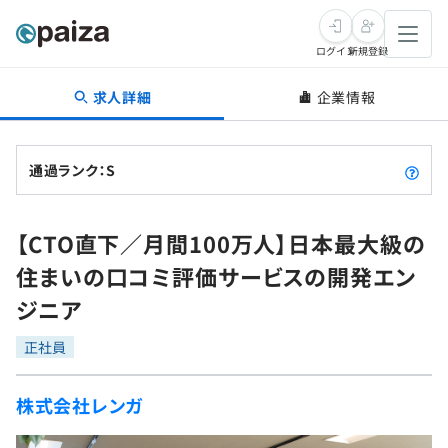
ログイン
新規登録
求人詳細
企業情報
転職・キャリア
未経験転職
求人検索
通過ランク：S
新卒就活
求人検索
インタビュー
【CTO直下／月間100万人】日本最大級の
学習
求人検索
インタビュー
転職成功ガイド
住まいの口コミ評価サービスの開発エン
本選考
スキルチェック
講座一覧
ジニア
転職成功ガイド
転職エージェント
ゲーム・マンガ
インターン
プログラミング言語
正社員
問題集
メディア
SQL
4択課題
株式会社レンガ
新卒エージェント
paizaとは？
Tech Team Journal
評価結果一覧
ナレッジ