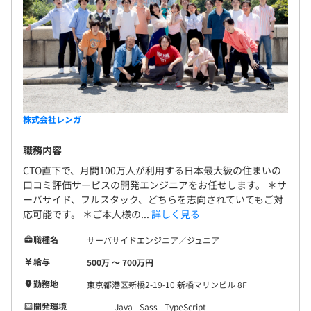
ー、リアル脱出ゲーム、ボルタリング、ファミコン
ピング
大会、テニス、お花見などをしました。任意参加で
その都度参加したい人/予定が合う人だけ参加しま
す。全く参加しなくても大丈夫です。仕事中に気分転
換のために散歩したりもします。 ●社名の由来 社名
であるレンガの由来は、「流行や商機のみを追いか
けるのではなく、しっかりと社会に価値を提供でき
株式会社レンガ
るサービスをレンガのように１つ１つ積み上げてい
きたい」という想いから来ています。第1弾サービス
Docker、Kubernetes、Amazon ECS、Amazon Elastic
職務内容
は不動産ですが、今後も日常生活や人生を助けるこ
Kubernetes Service
CTO直下で、月間100万人が利用する日本最大級の住まいの
とのできるサービスを領域関係なく生み出し続けて
口コミ評価サービスの開発エンジニアをお任せします。 ＊サ
いきます。
ーバサイド、フルスタック、どちらを志向されていてもご対
応可能です。 ＊ご本人様の...
詳しく見る
BigQuery、Amazon Kinesis
職種名
サーバサイドエンジニア／ジュニア
給与
500万 〜 700万円
勤務地
東京都港区新橋2-19-10 新橋マリンビル 8F
開発環境
Java
Sass
TypeScript