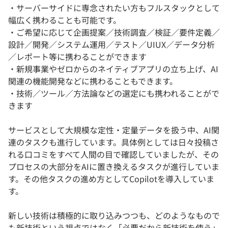
・サーバーサイドに専念されたい方もフルスタックとして
幅広く携わることも可能です。
・ご希望に応じて企画提案／技術調査／検証／要件定義／
設計／開発／システム運用／テスト／UIUX／データ分析
／レポート等に携わることができます
・新規事業やゼロからのネイティブアプリの立ち上げ、AI
関連の機能開発などに携わることもできます。
・技術／ツール／方法論などの選定にも携われることがで
きます
サービスとして大規模な定性・定量データを扱う中、AI関
連のタスクも進行しています。具体例としては日々投稿さ
れる口コミをすべて人間の目で確認していましたが、その
プロセスの大部分をAIに置き換えるタスクが進行していま
す。その他タスクの進め方としてCopilotを導入していま
す。
新しい技術は積極的に取り込みつつも、どのようなもので
も新技術という視点ではなく「必要だから新技術を使う」