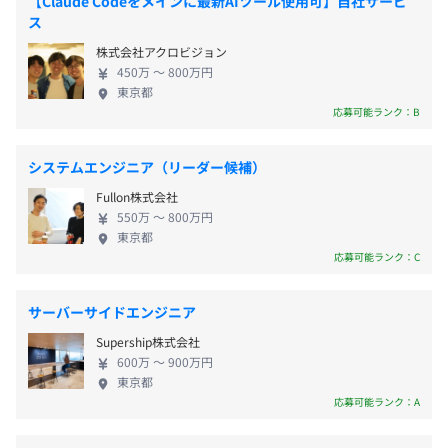
【Claude Codeをメインに最新AIツール使用可】自社サービ
っていたら” を解決する
・汐留駅：徒歩4分
り、「口コミや評価で比較しながら物件探しが出来
ス
日本最大級の住まいの口コミ・評価サイト『マンションノ
・御成門駅：徒歩8分
る」という大きな特徴・強みを持っています。 （マ
通勤交通費支給（上限月額２万円まで）
ート』
株式会社アクロビジョン
ンションの現住人・元住人をはじめとしてあらゆる
450万 〜 800万円
https://www.mansion-note.com/
立場の人がマンションに対する意見・評価を投稿し
東京都
合います） ●大手IT企業・不動産ポータル企業から
応募可能ランク：B
の信頼も厚く、数多く業務提携をしています。マンシ
1年以内にストックオプションの発行計画あり
ョンノートに日々蓄積されていく口コミデータは、
システムエンジニア（リーダー候補）
一例としては、
リクルート社の不動産情報サイト「SUUMO（スー
・書籍の購入希望を出すことができること
Fullon株式会社
モ）」など、他社の大手不動産ポータルサイトにも
550万 〜 800万円
・外部セミナーに出席できること
提供されています。 ●エンジニア職が7割を占める会
東京都
・外部企業の研修を受ける機会があること
昇給査定年１回
社です。エンジニアを中心に会社の「すべてを仕組み
応募可能ランク：C
・月次でCTOとの1on1があること
化する」思想を持っており、様々な領域で自動化・
・コードレビュー文化があること
効率化を進めることを大切に考えています。少人数で
サーバーサイドエンジニア
・必要に応じてペアプロも実施すること
も大きな効果を出せるようにしています。 ●マンシ
等が挙げられます。
各種社会保険完備
Supership株式会社
ョンノートは第1弾サービスであり、現在（新規事業
600万 〜 900万円
として）第2弾サービスの検討・トライアル中となり
東京都
また、大きな特徴として
ます。 ●会社及び仕事の雰囲気を知って頂くための
応募可能ランク：A
①担当業務・領域を固定せず、幅広い開発業務に挑戦でき
特徴として、以下の４点をご紹介します。 ①少人数
ること
無期雇用
スタートアップ企業✕スクラムならではのスピード感