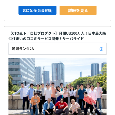
ションです。同じく直下に11名エンジニアがいます。エン
ジニア職に上下関係は無く全員フラットです。上下関係の
詳細を見る
気になる(会員登録)
無さがコミュニケーションをより活発にしています。
●経営陣3名はそれぞれ別のベンチャー企業で経営経験が
あるため、どのような戦略で進むべきかのすべての知見を
【CTO直下／自社プロダクト】月間UU100万人！日本最大級
レンガに注入しています。またそれらの全体戦略にもエン
◎住まいの口コミサービス開発！サーバサイド
ジニアが関わることができます。
通過ランク：A