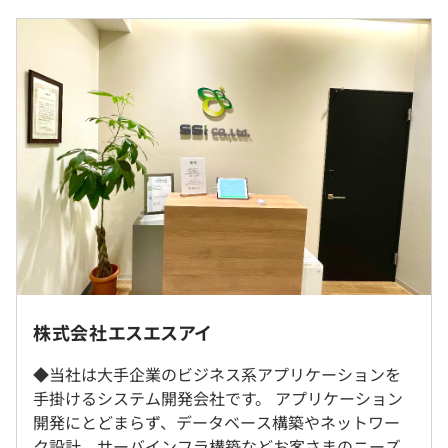
イデアや意見の交換、情報共有をおこなうことで、成果の
■賃金形態：月給
最大化を図っています。
■月給：31万〜（固定残業代を含む）
◎そのため、活発に意見を言い合える雰囲気を大切にして
■基本給：26万1600円～
います。
■固定残業代：月4万8400円～（20時間分）※超過分は別
途支給
①自動車工場生産管理システム開発
②レンタカーの業務支援システム開発・維持・インフラサ
ポート（★大規模）
（※
想定年収
は年収提示額を保証するものではありません）
③自動車補給部品システム開発（★大規模）
④マテハンの物流システム開発
⑤自動車関連部品表システムのマイグレーション（★大規
9:00～18:00（実働8時間）
模）
・本社事務所または名古屋市近郊のお客さま先勤務となり
株式会社エスエスアイ
【変形労働時間制】
⑥建築業の自動積算システム開発
ます
1カ月単位：実働40時間以内 ※週平均
⑦小売業の販売管理システムの機能追加
◆当社は大手企業のビジネス系アプリケーションを
休憩時間：休憩60分
手掛けるシステム開発会社です。 アプリケーション
就業場所の変更範囲
平均残業時間：平均10時間／月（2022実績）原則定時退
開発にとどまらず、データベース構築やネットワー
＜雇入時＞
社＆1時間以上の残業は申請が必要です
ク設計、サーバインフラ構築などお客さまのニーズ