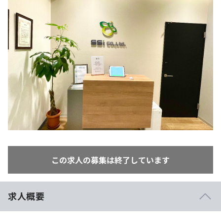
イベント・セミナー
paiza times
再チャレンジ結果一覧
リファレンス
インタビュー
note
就活成功ガイド
プラン
個人向けプラン
法人向けプラン
学校向けプラン
契約内容・クーポン
この求人の募集は終了しています
求人概要