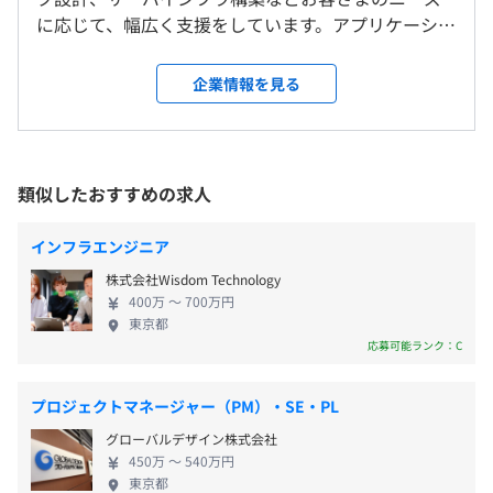
会社の定める場所
①学ぶ意欲がありスキルアップを目指す方には、必要に応
に応じて、幅広く支援をしています。アプリケーショ
※基本的には東海エリアです。
じで外部セミナーの受講が可能です。
ンとインフラを協調した視野の広いシステムづくり
＜変更範囲＞
②書籍購入助成制度、資格取得奨金制度、試験受験料補填
が当社の強みです。 ◆働く環境、入社後のフォロー
会社の定める場所
企業情報を見る
〈年間休日125日〉
制度など技術向上を応援しています。
体制について 当社は「従業員の幸せが、会社の成長
※基本的には東海エリアです。
・完全週休２日制（土・日）
③メンター制度、1on1制度あり。
につながる」と考えて従業員第一主義の会社です。顧
・祝日
客第一主義を掲げる企業は多くありますが、それと
・年末年始休暇
受動喫煙防止措置に関する事項
同じくらい従業員を大切に考えおり、「働きやす
類似したおすすめの求人
・GW休暇
敷地内禁煙
さ」にこだわりをもった制度や環境を整備していま
・夏季休暇
ウォーターフォール
す。 【入社後のフォロー】 １．入社後3か月、シス
・慶弔休暇
インフラエンジニア
テム開発やプログラミングの基礎について学ぶ研修
・有給休暇
株式会社Wisdom Technology
期間を設けています。 ２．案件には必ず2名以上でア
・産前・産後休暇
名古屋市営地下鉄 久屋大通駅 3番出口を出て目の前
400万 〜 700万円
サイン。一人現場はありません。 ３．現場ではチー
・育児休暇
東京都
【開発環境】
ムリーダー、先輩がフォローします。 ４．月1回の上
応募可能ランク：C
・特別休暇（６月に１回）
・OS：Linux(RockyOS)
司面談、メンター面談で日々の悩みを解決。今後の
※有給奨励日あり
・言語：C、Javascaript、bashシェルスクリプト
キャリアの相談も定期的にできます。 ５．残業平均
プロジェクトマネージャー（PM）・SE・PL
・フレームワーク：PJ独自(C)、Node.js+KOA(JS:サー
時間は10時間／月。エンジニアの負担になる案件に
バ)、webix(JS:クライアント)
グローバルデザイン株式会社
は入れません。 ６．福利厚生は社員の声から日々増
・Web Server：nginx
450万 〜 540万円
え続けています。一緒に会社制度をよくしていきまし
・通勤手当
東京都
・DB：PostgreSQL14〜