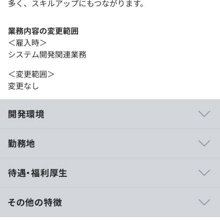
多く、スキルアップにもつながります。
業務内容の変更範囲
＜雇入時＞
システム開発関連業務
＜変更範囲＞
変更なし
開発環境
勤務地
◎自律的で柔軟性があり、創造的なアイデアを追求する文
待遇・福利厚生
化を大切にしています。
◎定期的なフィードバックや進捗確認を通じて、迅速かつ
効率的に開発を進めていきたいと考えており、チームメン
その他の特徴
バー間の密なコミュニケーションを図りながら、活発なア