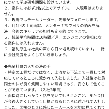
について学ぶ研修期間を設けています。
２．案件には必ず2名以上でアサイン。一人現場はありま
せん。
３．現場ではチームリーダー、先輩がフォローします。
４．月1回の上司面談、メンター面談で日々の悩みを解
決。今後のキャリアの相談も定期的にできます。
５．残業平均時間は10時間／月。エンジニアの負担にな
る案件には入れません。
６．福利厚生は社員の声から日々増え続けています。一緒
に会社制度をよくしていきましょう。
◆先輩社員の入社の決め手
・特定の工程だけではなく、上流から下流まで一貫して対
応しているところに惹かれて入社しました。入社後は社員
同士の仲が良く質問しやすい環境であり、安心して働くこ
とができています。（入社2年目）
・面接時にしっかりと話を聞いてもらえたこと、また会社
が今後大きくしていく目標があるところに惹かれて入社し
ました。面接のときに感じた一人一人を大切に見てくれて