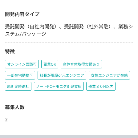
開発内容タイプ
受託開発（自社内開発）、受託開発（社外常駐）、業務シ
ステム/パッケージ
特徴
オンライン面談可
副業OK
産休育休取得実績あり
一部在宅勤務可
社長が現役or元エンジニア
女性エンジニアが在籍
原則定時退社
ノートPC＋モニタ別途支給
残業３０H以内
募集人数
2