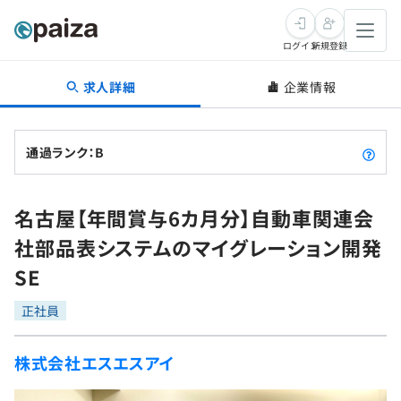
ログイン
新規登録
求人詳細
企業情報
転職・キャリア
未経験転職
求人検索
通過ランク：B
新卒就活
求人検索
インタビュー
名古屋【年間賞与6カ月分】自動車関連会
学習
求人検索
インタビュー
転職成功ガイド
社部品表システムのマイグレーション開発
本選考
スキルチェック
講座一覧
SE
転職成功ガイド
転職エージェント
ゲーム・マンガ
インターン
プログラミング言語
正社員
問題集
メディア
SQL
4択課題
株式会社エスエスアイ
新卒エージェント
paizaとは？
Tech Team Journal
評価結果一覧
ナレッジ