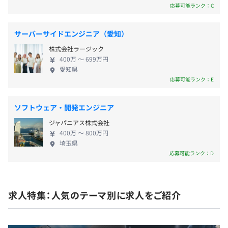
ょう。 ◆先輩社員の入社の決め手 ・特定の工程だけ
応募可能ランク：C
・住宅手当
・バージョン管理：git
ではなく、上流から下流まで一貫して対応している
・アニバーサリー手当
ところに惹かれて入社しました。入社後は社員同士
・等級手当 等
サーバーサイドエンジニア（愛知）
【開発の進め方】
の仲が良く質問しやすい環境であり、安心して働く
ウォーターフォール型開発を進めています。
株式会社ラージック
ことができています。（入社2年目） ・面接時にしっ
400万 〜 699万円
かりと話を聞いてもらえたこと、また会社が今後大
愛知県
【開発チームの雰囲気】
きくしていく目標があるところに惹かれて入社しま
応募可能ランク：E
賞与：年3回（夏季賞与6月、冬季賞与12月、決算賞与3
自律的で柔軟性があり、創造的なアイデアを追求する文化
した。面接のときに感じた一人一人を大切に見てく
月）
があります。活発に意見を言い合える雰囲気を大切にして
れているという印象は変わらず、わからないことな
ソフトウェア・開発エンジニア
います。
どに対してのサポートが手厚く、自身の成長を感じ
ジャパニアス株式会社
ています。（入社2年目）
400万 〜 800万円
年1回（4月）
埼玉県
応募可能ランク：D
昇格試験を年1回実施。合格者は等級があがります。
社会保険完備（健康保険・厚生年金保険、雇用保険・労災
求人特集：人気のテーマ別に求人をご紹介
保険）
全社：23名
うちシステムエンジニア：21名