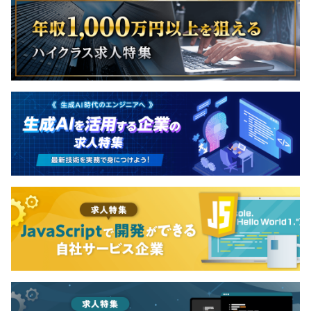
無期雇用
６カ月（期間中の条件は、本採用時と変わりません）
【マネージャー】50歳
・穏やかな性格でメンバーをまとめプロジェクトを推進
中。実績が認められ、顧客から高い信頼を得ています。
・テクニカルスキル：Linux関連／C／shell／Javascript
・問題解決スキルが高い。
・自動車業界に精通した知見あり。
◆社員：3名＋協力会社社員：5名のチームです。
◆年齢は20代～50代と幅広い年代が活躍しています。