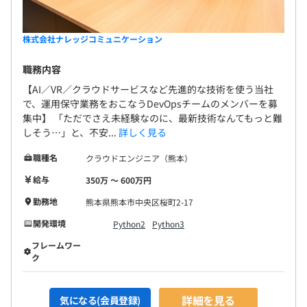
株式会社ナレッジコミュニケーション
職務内容
【AI／VR／クラウドサービスなど先進的な技術を使う当社
で、運用保守業務をおこなうDevOpsチームのメンバーを募
集中】 「ただでさえ未経験なのに、最新技術なんてもっと難
しそう…」と、不安...
詳しく見る
職種名
クラウドエンジニア（熊本）
給与
350万 〜 600万円
勤務地
熊本県熊本市中央区桜町2-17
開発環境
Python2
Python3
フレームワー
ク
詳細を見る
気になる(会員登録)