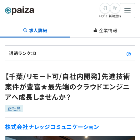
ログイン
新規登録
求人詳細
企業情報
転職・キャリア
未経験転職
求人検索
通過ランク：D
新卒就活
求人検索
インタビュー
【千葉/リモート可/自社内開発】先進技術
学習
求人検索
インタビュー
転職成功ガイド
案件が豊富★最先端のクラウドエンジニ
本選考
スキルチェック
講座一覧
アへ成長しませんか？
転職成功ガイド
転職エージェント
ゲーム・マンガ
インターン
プログラミング言語
正社員
問題集
メディア
SQL
4択課題
株式会社ナレッジコミュニケーション
新卒エージェント
paizaとは？
Tech Team Journal
評価結果一覧
ナレッジ