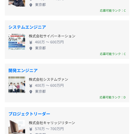
ョンだと考えているので、人と関わりながら主体的
東京都
昇給年1回（10月）
現在の状況と理想のキャリアに対する進捗状況を確認しま
に学べる方であれば自然とスキルアップを実現でき
応募可能ランク：C
す。
ます。またエンジニア全員で、未経験から「新しい分
目標に向けての行動を、短いサイクルで振り返るのが目的
野の専門家になること」をで目指しているため、切
システムエンジニア
です。
磋琢磨しながらモチベーション高く、実務にあたる
社会保険完備（健康保険・厚生年金加入・雇用保険・労災
なりたい自分になるために、何が必要かを整理する機会を
株式会社サイバーネーション
ことが可能です。未経験から最先端のエンジニアを目
保険）
つくることで、メンバーの成長を促進します。
460万 〜 600万円
指せる環境で、自分の可能性を広げていきません
東京都
か？
応募可能ランク：C
◆週1回、社員向けの勉強会を開催しています！
充実した教育環境のもと、スキルアップすることが可能で
す。
無期雇用
開発エンジニア
株式会社システムヴァン
◆開発チーム全員が得意分野で能力を発揮する体制を整え
400万 〜 600万円
東京都
ています！
応募可能ランク：D
メンバーに知識を共有する働き方ができるよう心がけてい
ます。
個人の能力を最大限生かしながら、チームとしてのアウト
プロジェクトリーダー
プットを最大化します。
株式会社キャリッジリターン
自身の業務範囲を超えて、他のエンジニアの学びも吸収で
570万 〜 700万円