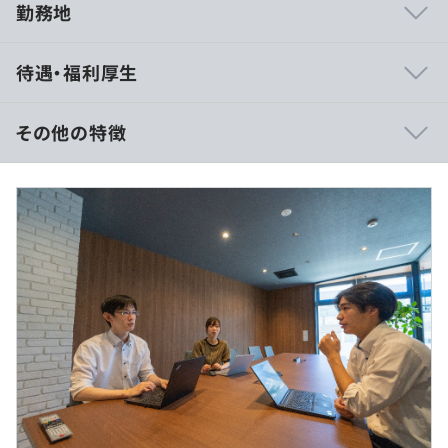
勤務地
◆AI／クラウド／VRなど、5年後に中心となる技術にどん
待遇・福利厚生
どん挑戦しています！
まだ日本では前例の少ない技術の事例を、次々と生み出す
経験を積める環境です。
その他の特徴
まだ事例の少ない領域で実績をつくることで、業界の第一
人者になる可能性もあります。
（※
想定年収
は年収提示額を保証するものではありません）
◆AIを活用した企画立案など、横断的な業務をお任せしま
す！
大手企業との直接取引が豊富なので、単調作業にならず、
24時間365日体制ですので、シフト勤務となります。（20
自身のスキルを磨き続けることが可能です。
日間／月、残業含見ます）
成長企業で働きながら、チームメンバーとともに自分の成
①6：00〜16：00
長を実感していただけます。
②12：00〜22：00
最新の技術力が身につけてキャリアアップを目指したい方
③20：00〜6：00
に最適な環境です。
休憩時間：休憩60分 ※昼食時間は業務の都合により各々
の自主性に任せています
◆入社3年でリードエンジニアへ成長したロールモデルも