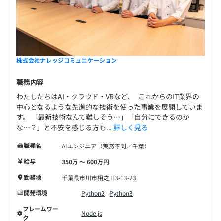
【開発環境】
AWS／Azureの構築、監視、保守になります。
スクラム／OKRを用いています。
開発言語はPythonが多いですが、インフラ側では
株式会社ナレッジコミュニケーション
LinuxOSをメインで取り扱っています。
職務内容
わたしたちはAI・クラウド・VRなど、 これからのIT業界の
中心となるような先進的な技術を使った事業を展開していま
当社のメンバーの8割が20代で構成されている若い組織で
す。 「最新技術なんて難しそう…」「自分にできるのか
す。
な…？」と不安を感じる方も...
詳しく見る
入社して1〜2年目からも活躍しています。
職種名
AIエンジニア（実務不問／千葉）
給与
350万 〜 600万円
勤務地
千葉県市川市相之川3-13-23
開発環境
Python2
Python3
フレームワー
Node.js
ク