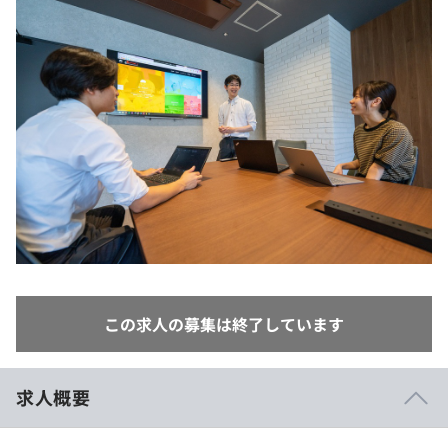
イベント・セミナー
paiza times
再チャレンジ結果一覧
リファレンス
インタビュー
note
就活成功ガイド
プラン
個人向けプラン
法人向けプラン
学校向けプラン
契約内容・クーポン
この求人の募集は終了しています
求人概要