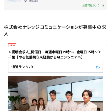
きる環境です。
東京都
応募可能ランク：B
相談の上、ご希望のマシンを支給いたします。
株式会社ナレッジコミュニケーションが募集中の求
人
＜説明会求人_開催日：毎週水曜日19時～、金曜日15時〜＞
千葉【やる気重視◎未経験からAIエンジニアへ】
通過ランク：D
◆マインドセット・コアバリューを大切にしています！
メンバーのチャレンジしたい！という気持ちを応援する社
風です。
お客様にとって最高のサービスを届けるために、誰が担当
するプロジェクトであってもチーム全体でバックアップ
し、チームとして個人として成長できる環境を整えていま
す。