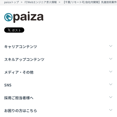
paizaトップ
IT/Webエンジニア求人情報
【千葉/リモート可/自社内開発】先進技術案
キャリアコンテンツ
転職・キャリア
未経験転職
新卒就活
スキルアップコンテンツ
学習
スキルチェック
マンガ・ゲーム
メディア・その他
Tech Team Journal
paiza times
note
SNS
X
Facebook
採用ご担当者様へ
採用・教育をお考えの企業様へ
中途求人掲載はこちら
お困りの方はこちら