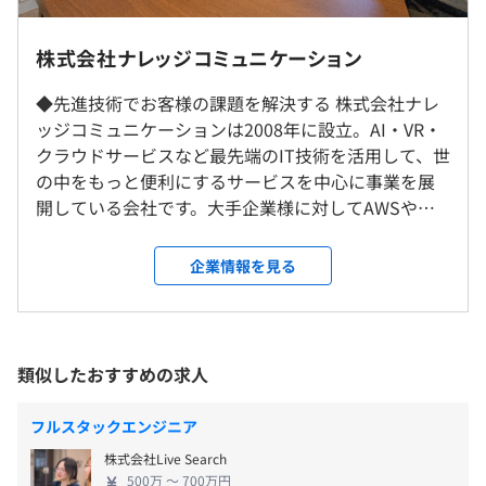
平均残業時間：平均10-20時間／月
います！
入社時には、VBAやEXCELくらいのレベルだったメンバー
就業場所の変更範囲
株式会社ナレッジコミュニケーション
も、機械学習の分野で成長しました。
＜雇入時＞
現在は、AI系の各案件をリードエンジニアとして、「画像
◆先進技術でお客様の課題を解決する 株式会社ナレ
雇入時：千葉本社、および自宅
・週休2日制（土・日）
認識技術の活用」についてテレビ局の取材も受けていま
ッジコミュニケーションは2008年に設立。AI・VR・
＜変更範囲＞
・祝日
す。
クラウドサービスなど最先端のIT技術を活用して、世
変更範囲：会社の定める場所（テレワークを行う場所を含
・有給休暇（入社半年後に10日間）
興味のある分野で突き抜けていきたい！という向上心を満
の中をもっと便利にするサービスを中心に事業を展
む）
・夏季（希望日2日）
たせる職場環境です。
開している会社です。大手企業様に対してAWSや
・年末年始休暇 （12／29～1／3）
Microsoft AzureなどのクラウドとAI活用を支援して
・慶弔休暇
受動喫煙防止措置に関する事項
おり、多数のプロジェクトを手がけています。【新た
企業情報を見る
・産前産後休暇
従業員に対する受動喫煙対策：あり
な価値を生み出す開拓者であり続ける】というミッ
・育児休暇
対策内容：敷地内禁煙
◆『ナレコムAI』：予測モデルの自動構築をGUIからおこ
ションのもと、既得利益に挑戦し、わたしたちと一
なうことで機械学習の民主化を目指すプロダクトです
緒にイノベーションを起こしていくエンジニアを募
https://narekomu-ai.com/
集中です！ ◆専門分野の実務経験がなくても挑戦で
類似したおすすめの求人
きる 当社では実務経験がない方も積極的に採用して
交通費一部支給（20000円まで）
います。PythonやAWS／Azureなどの知識を学んで
フルスタックエンジニア
成長していきたいという、挑戦する気持ちを大切に
◆1週間に1回、メンターと1on1形式のミーティングをお
株式会社Live Search
しているからです。技術力のベースもコミュニケーシ
こないます！
500万 〜 700万円