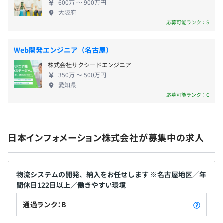
・通信手当
600万 〜 900万円
・健康手当
大阪府
応募可能ランク：S
など
Web開発エンジニア（名古屋）
株式会社サクシードエンジニア
年1回 (4月)
350万 〜 500万円
◆ プロジェクトチームの構成人員
愛知県
当社のプロジェクト体制としては、2名～10名程度でシス
応募可能ランク：C
テムを開発していきます。
平均的なチーム構成は2名～3名程度となります。
・健康保険組合
◆ システム開発期間
・厚生年金
期間が短い案件で半月、長い案件で1年以上となります
日本インフォメーション株式会社が募集中の求人
・雇用保険
が、平均的な期間は3ヶ月から6ヶ月となります。
・労災保険
※ 担当いただく顧客・案件次第で変動いたしますので、
参考となります。
物流システムの開発、納入をお任せします ※名古屋地区／年
間休日122日以上／働きやすい環境
通過ランク：B
無期雇用