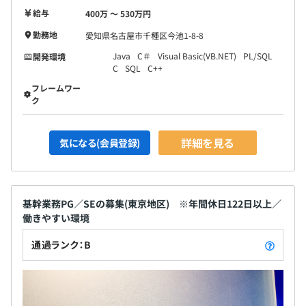
給与
400万 〜 530万円
勤務地
愛知県名古屋市千種区今池1-8-8
Java
C＃
Visual Basic(VB.NET)
PL/SQL
開発環境
C
SQL
C++
フレームワー
ク
詳細を見る
気になる(会員登録)
基幹業務PG／SEの募集(東京地区) ※年間休日122日以上／
働きやすい環境
通過ランク：B