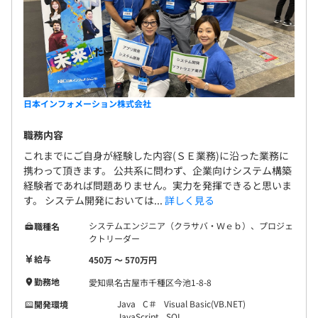
日本インフォメーション株式会社
職務内容
これまでにご自身が経験した内容(ＳＥ業務)に沿った業務に
携わって頂きます。 公共系に問わず、企業向けシステム構築
経験者であれば問題ありません。実力を発揮できると思いま
す。 システム開発においては...
詳しく見る
システムエンジニア（クラサバ・Ｗｅｂ）、プロジェ
職種名
クトリーダー
給与
450万 〜 570万円
勤務地
愛知県名古屋市千種区今池1-8-8
Java
C＃
Visual Basic(VB.NET)
開発環境
JavaScript
SQL