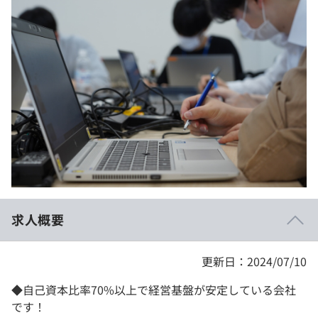
イベント・セミナー
paiza times
再チャレンジ結果一覧
リファレンス
インタビュー
note
就活成功ガイド
プラン
個人向けプラン
法人向けプラン
学校向けプラン
求人概要
契約内容・クーポン
更新日：2024/07/10
◆自己資本比率70%以上で経営基盤が安定している会社
です！