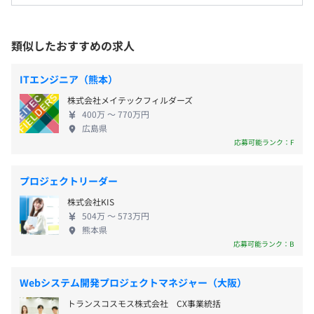
してくださる仲間を募集中です。 ◆自己資本比率
・年間休日122日以上
70%以上で経営基盤が安定している会社です！ 日本
・完全週休2日制(土日祝)
受動喫煙防止措置に関する事項
インフォメーション株式会社は1974年に設立。物
類似したおすすめの求人
・年末年始
・従業員に対する受動喫煙対策：あり
流・自動車関連・社会インフラ・金融と幅広い分野
・有給休暇 (初年度 10日、1年超 17日、2年超 20日付与)
対策内容：屋内禁煙（屋内喫煙可能場所あり）
でシステム開発をおこない、業務効率化のお手伝い
※ 次年度を限度として繰り越し。
ITエンジニア（熊本）
をしている会社です。築き上げてきた企業との関係と
・慶弔休暇
株式会社メイテックフィルダーズ
信頼を何よりも大切にし、受託ソフトウェア開発で
・特別休暇
400万 〜 770万円
蓄積してきた経験を基に、最適なソリューションの
・夏季休暇は有給休暇取得を奨励
広島県
大阪メトロ 堺筋線「堺筋本町」駅より徒歩 2分
提案をおこなっていくビジネスにも力を注いでいま
応募可能ランク：F
・ウェルネス休暇
大阪メトロ 御堂筋線「本町」駅より徒歩 5分
す。最新技術の研究開発やオリジナル自社製品のライ
ンナップ強化を目指しています。
プロジェクトリーダー
事業部全体で３７名
株式会社KIS
・英語資格手当：TOEIC(R)テスト取得スコアに応じて、
504万 〜 573万円
(名古屋 ２７名)(大阪 １０名)
支給。
熊本県
応募可能ランク：B
・時間外勤務手当(残業手当)
・通勤手当
・住宅手当
Webシステム開発プロジェクトマネジャー（大阪）
・家族手当
トランスコスモス株式会社 CX事業統括