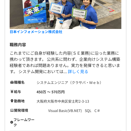
日本インフォメーション株式会社
職務内容
これまでにご自身が経験した内容(ＳＥ業務)に沿った業務に
携わって頂きます。 公共系に問わず、企業向けシステム構築
経験者であれば問題ありません。実力を発揮できると思いま
す。 システム開発においては...
詳しく見る
職種名
システムエンジニア（クラサバ・Ｗｅｂ）
給与
450万 〜 570万円
勤務地
大阪府大阪市中央区安土町2-3-13
開発環境
Visual Basic(VB.NET)
SQL
C＃
フレームワー
ク