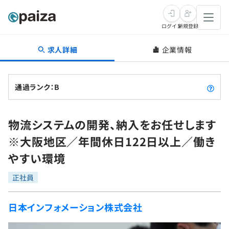
ログイン
新規登録
求人詳細
企業情報
転職・キャリア
未経験転職
求人検索
通過ランク：B
新卒就活
求人検索
インタビュー
物流システムの開発、納入をお任せします
学習
求人検索
インタビュー
転職成功ガイド
※大阪地区／年間休日122日以上／働き
本選考
スキルチェック
講座一覧
やすい環境
転職成功ガイド
転職エージェント
ゲーム・マンガ
インターン
プログラミング言語
正社員
問題集
メディア
SQL
4択課題
日本インフォメーション株式会社
新卒エージェント
paizaとは？
Tech Team Journal
評価結果一覧
ナレッジ