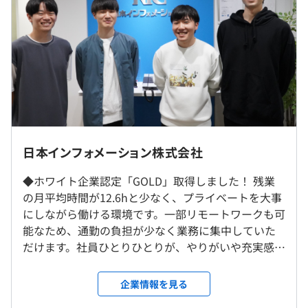
※ "＋α" とは、業績が好調時、年度末に3回目の賞与支給
実績あり（直近10年以上、連続で支給）
※ 経験・能力・担当業務を踏まえて決定しますので、記
◆OJT制度
載金額は上下する可能性があります。
先輩社員のサポートのもとOJTをおこなうので、専門知識
やスキルを身につけることができます。
◆年次研修
3年次、5年次、10年次には同期で集まり、これまでの経
験を共有するとともに、今後の目標設定をおこない、切磋
琢磨していきます。
（※
想定年収
は年収提示額を保証するものではありません）
社外でシステム開発を実施する場合は、顧客オフィスでの
日本インフォメーション株式会社
◆階層別研修
勤務となる可能性があります。
目的や対象に合わせた研修をおこなっています。（管理職
◆ホワイト企業認定「GOLD」取得しました！ 残業
研修、PM研修等）
の月平均時間が12.6hと少なく、プライベートを大事
就業場所の変更範囲
9:00 ～ 18:00 (所定労働時間:8時間00分)
◆その他
にしながら働ける環境です。一部リモートワークも可
＜雇入時＞
時差出勤有
e-learningによる研修制度、サポート体制が整っていま
能なため、通勤の負担が少なく業務に集中していた
会社が定める本部・場所
休憩時間：12:00 ～ 13:00 (60分)
す。
だけます。社員ひとりひとりが、やりがいや充実感を
＜変更範囲＞
平均残業時間：1ヶ月あたり平均15時間 ～ 20時間
感じながら個人の時間も大切にできるよう、働きや
会社が定める本部・場所
すい職場環境を実現しています。ぜひわたしたちと一
就業規則に従って出向を命じることがあり、その場合は、
企業情報を見る
緒に働きませんか？ICT技術を超えたサービスへ挑戦
出向先に定める場所。
ウォーターフォール