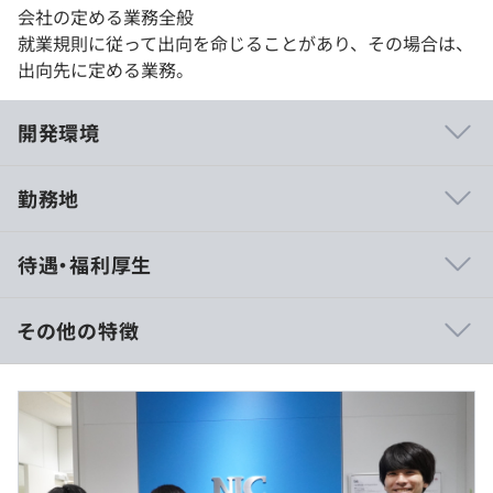
会社の定める業務全般
就業規則に従って出向を命じることがあり、その場合は、
出向先に定める業務。
開発環境
勤務地
①：医療系配送センターシステム
待遇・福利厚生
②：生鮮食料品通過型システム（TCセンター）
③：医薬品在庫管理型システム（DCセンター）
④：アパレル在庫管理型システム（DCセンター）
その他の特徴
⑤：スーパー物流センター在庫管理型システム（DCセン
ター）
<賃金形態>
⑥：自動倉庫制御システム
日給月給制 補足事項無し
など、数多くの在庫管理システム・倉庫管理システムの開
<給与補足>
発実績があります。
■モデル年収：470万円(諸手当込)＋α／経験 5年
■モデル年収：570万円(諸手当込)＋α／経験 10年