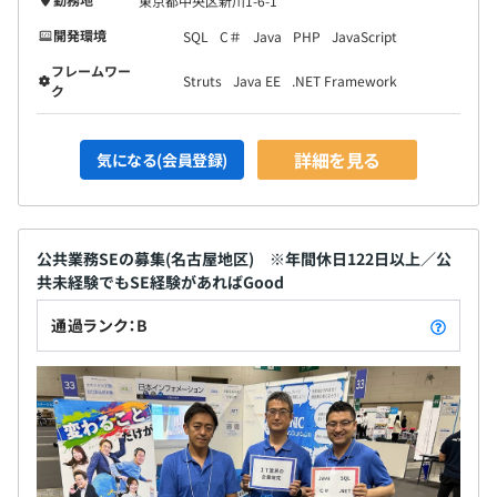
東京都中央区新川1-6-1
開発環境
SQL
C＃
Java
PHP
JavaScript
フレームワー
Struts
Java EE
.NET Framework
ク
詳細を見る
気になる(会員登録)
公共業務SEの募集(名古屋地区) ※年間休日122日以上／公
共未経験でもSE経験があればGood
通過ランク：B