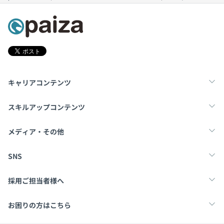
キャリアコンテンツ
転職・キャリア
未経験転職
新卒就活
スキルアップコンテンツ
学習
スキルチェック
マンガ・ゲーム
メディア・その他
Tech Team Journal
paiza times
note
SNS
X
Facebook
採用ご担当者様へ
採用・教育をお考えの企業様へ
中途求人掲載はこちら
お困りの方はこちら