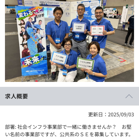
イベント・セミナー
paiza times
再チャレンジ結果一覧
リファレンス
インタビュー
note
就活成功ガイド
プラン
個人向けプラン
法人向けプラン
学校向けプラン
求人概要
契約内容・クーポン
更新日：2025/09/03
部署: 社会インフラ事業部で一緒に働きませんか？ お堅
い名前の事業部ですが、公共系のＳＥを募集しています。