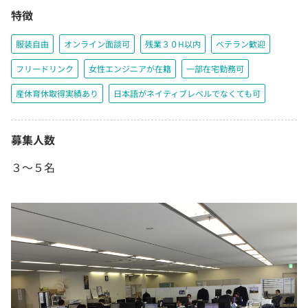
特徴
服装自由
オンライン面談可
残業３０H以内
ベテラン歓迎
フリードリンク
女性エンジニアが在籍
一部在宅勤務可
産休育休取得実績あり
日本語がネイティブレベルでなくても可
募集人数
３～５名