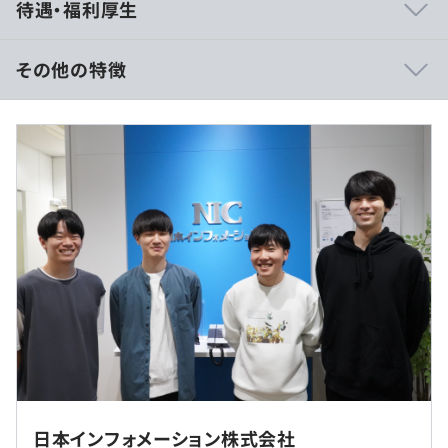
待遇・福利厚生
く会 (名称: Re:NIC)があり、昔ながらの会社の雰囲気から
今風の雰囲気に変わってきています。
＜例： カジュアルな服装での出勤、休憩コーナーで休
その他の特徴
憩、お菓子BOX設置でコンビニに行かずにお菓子購入可＞
＜賃金形態＞
・給与：毎月 月末支給
・賞与：年2回（7月、12月）※
・昇給査定：年1回（4月）
・鉄道関連システムの開発
・市町村役場の住民情報システムの開発／改修（住基・税
※賃金の決定方法：当社規定により決定
業務）
※ 会社業績好調時には年度末（3月）に3回目の賞与支給
・病院や健診機関へのパッケージシステムの導入
あり
・受発注システム／販売管理システム 等
（★2025年3月時点、過去10年以上連続で支給実績あり
[実質 賞与は年3回支給]）
＜＜モデル年収＞＞
プロジェクトごとに選択、ウォーターフォール
・業界経験年数5年目の一般社員では
年収470万円（諸手当込み）＋α
社内もしくはお客様先での勤務となります。
日本インフォメーション株式会社
内訳：「基本給(248,000円)×12ヶ月」＋「各種手