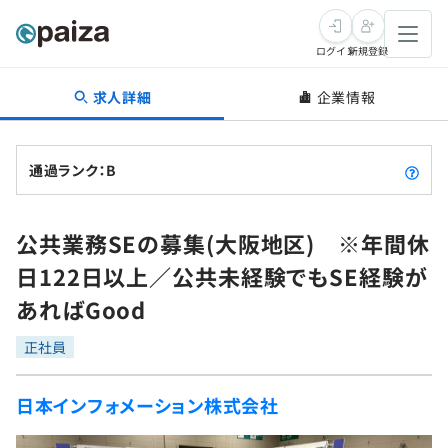
ログイン
新規登録
求人詳細
企業情報
転職・キャリア
未経験転職
求人検索
通過ランク：B
新卒就活
求人検索
インタビュー
公共業務SEの募集(大阪地区) ※年間休
学習
求人検索
インタビュー
転職成功ガイド
日122日以上／公共未経験でもSE経験が
本選考
スキルチェック
講座一覧
あればGood
転職成功ガイド
転職エージェント
ゲーム・マンガ
インターン
プログラミング言語
正社員
問題集
メディア
SQL
4択課題
日本インフォメーション株式会社
新卒エージェント
paizaとは？
Tech Team Journal
評価結果一覧
ナレッジ