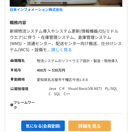
昇給査定年 １回(4月)
日本インフォメーション株式会社
職務内容
新規物流システム導入やシステム更新(情報機器/OS/ミドル
・健康保険組合
ウエア)に伴う ・在庫管理システム、倉庫管理システム
・厚生年金
(WMS) ・流通センター、配送センター向け搬送、仕分けシス
・雇用保険
テム(WCS) ・設備モ...
詳しく見る
・労災保険
職種名
物流システムのソフトウエア設計・製造・現地導入
給与
400万 〜 530万円
勤務地
愛知県名古屋市千種区今池1-8-8
無期雇用
Java
C＃
Visual Basic(VB.NET)
PL/SQL
開発環境
C
SQL
C++
フレームワー
ク
試用期間あり：３ヶ月～６ヶ月 （基本は３ヶ月）
※ 試用期間中でも給与は全額支給
詳細を見る
気になる(会員登録)