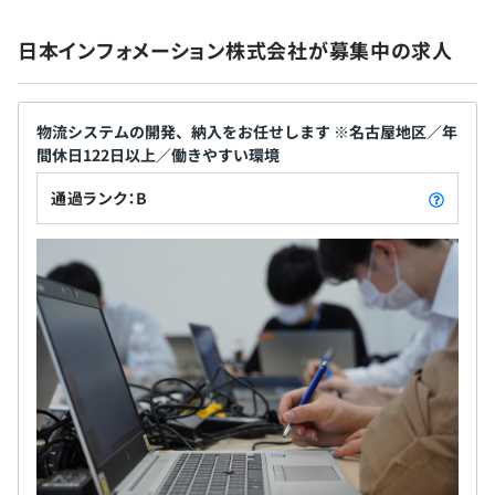
日本インフォメーション株式会社が募集中の求人
・超過勤務手当(残業手当) [100%支給]
・通勤手当 [上限40,000円／月]
物流システムの開発、納入をお任せします ※名古屋地区／年
・住宅手当 [地区・家族構成により決定]
間休日122日以上／働きやすい環境
・家族手当 [家族構成人数により決定]
・通信関連手当 [2,000円／月]
通過ランク：B
・健康手当 [禁煙者向け 1,000円／月]
・各種資格手当
・賞与年２回（7月、12月）
※ 会社業績好調時には年度末(３月)に３回目の賞与支給
あり。（直近１０年以上連続で支給実績あり）