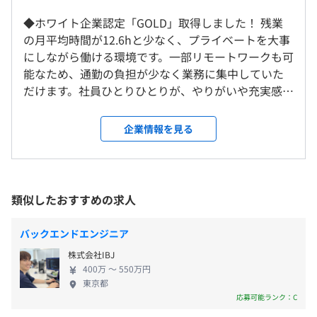
当(61,000円)×12ヶ月」＋「賞与(基本給２ヶ月分)×年２
◆ホワイト企業認定「GOLD」取得しました！ 残業
就業場所の変更範囲
回」
の月平均時間が12.6hと少なく、プライベートを大事
＜雇入時＞
にしながら働ける環境です。一部リモートワークも可
会社が定める本部・場所
・業界経験年数10年目の一般社員では
能なため、通勤の負担が少なく業務に集中していた
＜変更範囲＞
年収568万円（諸手当込み）＋α
事業部全体で約４５名（大阪２３名）（名古屋 ２２名）
だけます。社員ひとりひとりが、やりがいや充実感を
会社が定める本部・場所
内訳：「基本給(280,000円)×12ヶ月」＋「各種手
感じながら個人の時間も大切にできるよう、働きや
就業規則に従って出向を命じることがあり、その場合は、
当(100,000円)×12ヶ月」＋「賞与(基本給２ヶ月分)×年２
すい職場環境を実現しています。ぜひわたしたちと一
出向先に定める場所。
企業情報を見る
回」
緒に働きませんか？ICT技術を超えたサービスへ挑戦
してくださる仲間を募集中です。 ◆自己資本比率
受動喫煙防止措置に関する事項
※ ＋α とは…
70%以上で経営基盤が安定している会社です！ 日本
・従業員に対する受動喫煙対策：あり
賞与支給 (10年連続で3月に3回目の賞与支給あり)
インフォメーション株式会社は1974年に設立。物
類似したおすすめの求人
対策内容：敷地内禁煙（喫煙場所３ヶ所あり）
＋ 役職手当 等
流・自動車関連・社会インフラ・金融と幅広い分野
でシステム開発をおこない、業務効率化のお手伝い
バックエンドエンジニア
をしている会社です。築き上げてきた企業との関係と
株式会社IBJ
信頼を何よりも大切にし、受託ソフトウェア開発で
大阪メトロ 地下鉄 堺筋線「堺筋本町駅」より徒歩２分
400万 〜 550万円
蓄積してきた経験を基に、最適なソリューションの
東京都
大阪メトロ 地下鉄 御堂筋線「本町駅」より徒歩５分
（※
想定年収
は年収提示額を保証するものではありません）
提案をおこなっていくビジネスにも力を注いでいま
応募可能ランク：C
す。最新技術の研究開発やオリジナル自社製品のライ