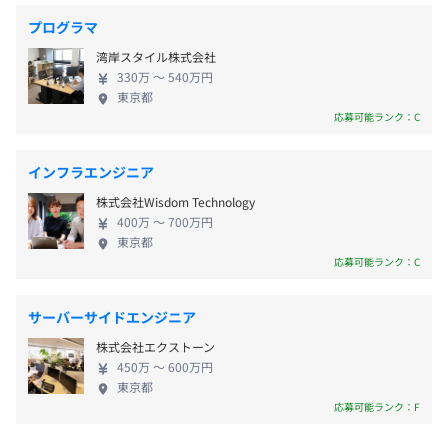
ンナップ強化を目指しています。
プログラマ
基本9:00～18:00（8時間勤務）
湾岸スタイル株式会社
時間シフト可（7:00～16:00のパターンから10:00～19:00
330万 〜 540万円
のパターン）まで、1日8時間勤務を原則としシフト可能
東京都
応募可能ランク：C
※ みなし労働時間制では無い
休憩時間：12:00〜13:00（60分）
平均残業時間：平均 約11時間／月 (2024年度事業部実
インフラエンジニア
績)
株式会社Wisdom Technology
400万 〜 700万円
東京都
応募可能ランク：C
・完全週休 2 日制(土日祝)
・有給休暇（初年度10 日間、1年超17日間、2年超20日間
サーバーサイドエンジニア
の有給付与[繰越あり]）
株式会社エクストーン
・年末年始休暇
450万 〜 600万円
・特別休暇
東京都
・慶弔休暇
応募可能ランク：F
※年間休日122日以上