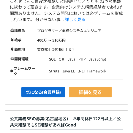
これまでにご自身が経験した内容(ＰＧ／ＳＥ)に沿った業務
に携わって頂きます。 企業向けシステム構築経験者であれば
問題ありません。 システム開発においては必ずチームを形成
し行います。 分からない事...
詳しく見る
職種名
プログラマー／業務システムエンジニア
給与
400万 〜 510万円
勤務地
東京都中央区新川1-6-1
開発環境
SQL
C＃
Java
PHP
JavaScript
フレームワー
Struts
Java EE
.NET Framework
ク
詳細を見る
気になる(会員登録)
公共業務SEの募集(名古屋地区) ※年間休日122日以上／公
共未経験でもSE経験があればGood