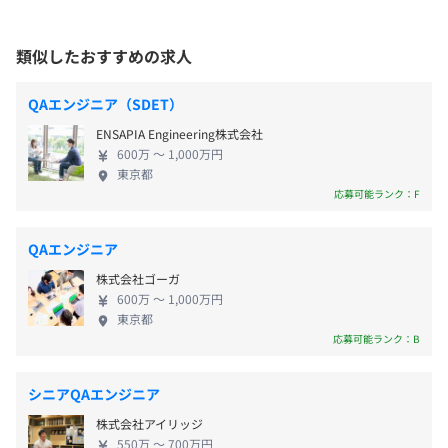
従業員持株会制度
プロダクト運営で培った“使われ続ける”ノウハウの
福利厚生施設利用制度
証です。 ▼エンジニア主導の開発カルチャーとAIネ
SaaS「クラウドサーカス」の開発・販売及び、コンサル
類似したおすすめの求人
育児短時間勤務制度
イティブな進化 当社最大の魅力は「エンジニア主導
ティング、
時差出勤制度
の開発カルチャー」です。 課題発見から仕様策定、
BtoBtoCのサービスを企画から一気通貫で世の中にリリー
QAエンジニア（SDET）
新規事業支援制度
技術選定、実装、検証までを一気通貫で担い、意思
スしています！
ENSAPIA Engineering株式会社
社内表彰制度
決定は短く裁量は大きい。プロダクトの成長フェー
600万 〜 1,000万円
DMM英会話補助
ズに合わせ、現場発のアイデアが迅速に機能として
【CloudCIRCUSプロダクト群】
東京都
資格取得補助
リリースされます。 さらに、私たちは「AIネイティ
1. LESSAR：ウェブAR制作・配信ツール
応募可能ランク：F
ブなプロダクト進化」を強力に推進しています。 生
2. COCOAR：モバイルAR制作・配信ツール
成AI／LLM／RAG／MLOpsを活用し、FullstarのCSオ
3. IZANAI：シナリオ型チャットボット
QAエンジニア
ペレーション高度化やIZANAIの接客精度改善を継続
4. BoｗNow：マーケティングオートメーションツール
株式会社ゴーガ
【給与形態】
的にアップデート。データとAIを軸に、顧客の体験
5. Fullstar：カスタマーサクセスマーケティングツール
600万 〜 1,000万円
月給制 ／ 給与改定サイクル：年2回
価値と開発速度を同時に引き上げる、エキサイティ
6. ActiBook：電子ブック・動画共有サービス
東京都
ングなフェーズです。 ▼挑戦と安定を両立する基盤
7. BlueMonkey：企業向け特化型CMS
応募可能ランク：B
【賃金備考】
東証プライム上場グループの「安定した資本力」
8. Plusdb：商品データベース作成フト
賞与：年2回
と、ベンチャーライクな「スピード感」。この両立
9.Closta：クラウドスタンプラリー
シニアQAエンジニア
昇給/昇格：人事考課に基づき年2回
が私たちの環境です。若手にも大きな権限を移譲し、
10.Metabadge：ファンマーケティングツール
株式会社アイリッジ
失敗を許容する文化のもとで、新規プロダクトを連
550万 〜 700万円