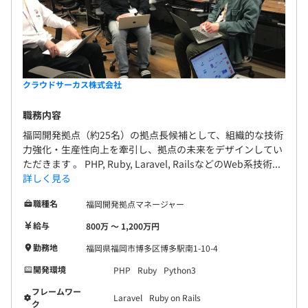
特徴は、縦割りではなく“横断的に動ける”チーム構造であ
ること。仕様検討からリリース後の改善まで、
関係者全員が小さな単位で協力し合い、スピード感を持っ
て開発を進めています。
クラウドサーカス株式会社
週次のチームMTGで課題共有し、普段はSlackやNotionな
どで気軽に相談できる環境です。
職務内容
福岡開発拠点（約25名）の拠点長候補として、組織的な技術
新卒でも、アイデア提案や改善活動に参加しやすく、自分
力強化・生産性向上を牽引し、拠点の未来をデザインしてい
の意見がプロダクトに反映されやすい距離感も魅力のひと
ただきます 。 PHP, Ruby, Laravel, RailsなどのWeb系技術...
つです。
詳しく見る
職種名
福岡開発拠点マネージャー
給与
800万 〜 1,200万円
勤務地
福岡県福岡市博多区博多駅南1-10-4
開発環境
PHP
Ruby
Python3
フレームワー
Laravel
Ruby on Rails
ク