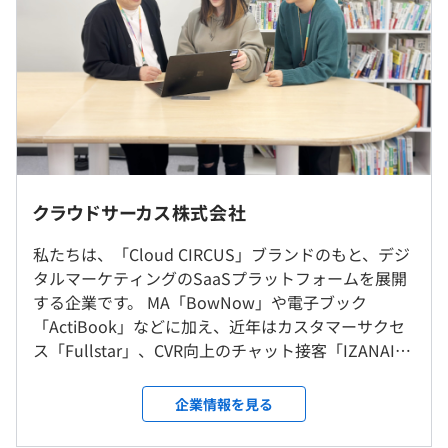
AIを前提とした開発が標準化されており、生成AIやAIエー
ジェントを活用して設計・実装・改善を高速化していま
9:00～18:00
す。
休憩時間：11:00～14:00の間で60分
AWSを中心としたクラウド環境、CI/CD、IaC、
平均残業時間：10～15時間／月
Microservicesなどモダンな技術スタックを採用し、新卒
でも最新技術に触れながらプロダクト成長に直結する開発
ができる環境です。
作業パソコンはMacBookPro M4 Maxでストレスフリーで
年間休日日数：122 日以上 ／ 週休2日(土日)
仕事ができます。
クラウドサーカス株式会社
※社内カレンダーに準拠
※全社会議の為、年1回土曜出社有
◆その他
私たちは、「Cloud CIRCUS」ブランドのもと、デジ
就業場所の変更範囲
裁量が大きく、入社1〜2年目でもアーキテクチャ提案や
タルマーケティングのSaaSプラットフォームを展開
＜雇入時＞
プロダクト改善に携われるのも大きな魅力です。
する企業です。 MA「BowNow」や電子ブック
会社の定める場所（テレワークを行う場所を含む）
失敗を許容し挑戦を称賛する文化があり、スピード感を持
「ActiBook」などに加え、近年はカスタマーサクセ
＜変更範囲＞
残業手当
って成長できます。
ス「Fullstar」、CVR向上のチャット接客「IZANAI」
会社の定める場所（テレワークを行う場所を含む）
交通費支給（上限5万円/月）
「自分の技術でプロダクトを進化させたい」という人にと
が急伸。企業のマーケティングからCS、コンバージ
各種社会保険完備
って、最高の環境です。
ョン最適化まで一貫して“売上に効く”支援を提供し
企業情報を見る
役職手当
受動喫煙防止措置に関する事項
ています。 累計64,000件を超える導入実績は、
出張手当
敷地内禁煙（喫煙場所あり）
AR「COCOAR」やCMS「BlueMonkey」など長年の