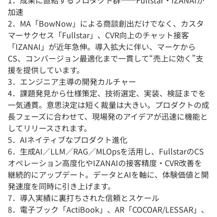
1．成果に直結するプロダクト群——Fullstar・IZANAIが
加速
2．MA「BowNow」による商談創出だけでなく、カスタ
マーサクセス「Fullstar」、CVR向上のチャット接客
「IZANAI」が近年急伸。導入拡大に伴い、マーケから
CS、コンバージョン最適化まで一貫して“売上に効く”支
援を提供しています。
3．エンジニア主導の開発カルチャー
4．課題発見から仕様策定、技術選定、実装、検証までを
一気通貫。意思決定は短く裁量は大きい。プロダクトの成
長フェーズに合わせて、現場発のアイデアが迅速に機能と
してリリースされます。
5．AIネイティブなプロダクト進化
6．生成AI／LLM／RAG／MLOpsを活用し、FullstarのCS
オペレーション高度化やIZANAIの接客精度・CVR改善を
継続的にアップデート。データとAIを軸に、体験価値と開
発速度を同時に引き上げます。
7．導入実績に裏打ちされた信頼とスケール
8．電子ブック「ActiBook」、AR「COCOAR/LESSAR」、