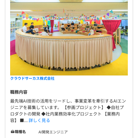
ブック「ActiBook」、AR「COCOAR/LESSAR」、
最適な職場です。
CMS「BlueMonkey」などの実績を背景に、“使われ
続ける”プロダクト運営を徹底。国内外の多様な業界
で成果事例が増加中です。 9．挑戦と安定を両立する
基盤 10．上場企業グループの資本力と、ベンチャー
corei7、メモリ：16G、HDD：500GB程度のWindowsデ
ライクなスピード感。若手が権限を持ち、失敗を許
スクトップPCとMacBookProの2台持ち
容する文化のもとで、新規プロダクトを連続的に立
27inch以上のデュアルディスプレイ
ち上げる土壌があります。
クラウドサーカス株式会社
プロジェクトごとに選択、オブジェクト指向、アジャイル
職務内容
最先端AI技術の活用をリードし、事業変革を牽引するAIエン
ジニアを募集しています。 【参画プロジェクト】 ◆自社プ
Amazon ECS
ロダクトの開発 ◆社内業務効率化プロジェクト 【業務内
容】 ■...
詳しく見る
職種名
AI開発エンジニア