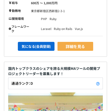
BigQuery
給与
600万 〜 1,000万円
勤務地
東京都新宿区西新宿2-3-1
開発環境
PHP
Ruby
フレームワー
Laravel
Ruby on Rails
Vue.js
ク
詳細を見る
気になる(会員登録)
◆明確な目標設定と1on1の実施
・四半期・半期ごとのMBO（目標管理）を通じて、自身
の業務目標を明確に設定。
・マネージャーが定期的な1on1を実施し、目標の進捗確
国内トップクラスのシェアを誇る大規模MAツールの開発プ
認やキャリアの方向性について支援。
ロジェクトリーダーを募集します！
通過ランク：D
◆行動と成果の両面からの評価
・成果だけでなく行動評価も重視しており、スキルだけで
なくチーム貢献や途中のプロセスなども評価対象。
◆ピープルマネジメントと育成を評価項目に反映