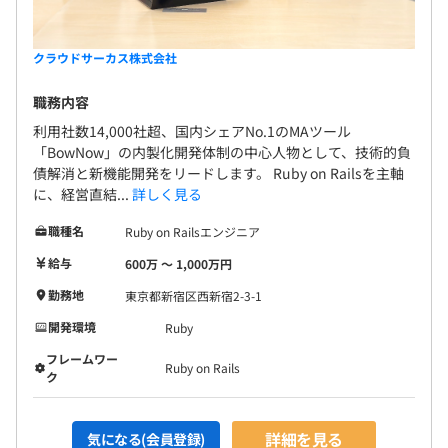
クラウドサーカス株式会社
職務内容
利用社数14,000社超、国内シェアNo.1のMAツール
「BowNow」の内製化開発体制の中心人物として、技術的負
債解消と新機能開発をリードします。 Ruby on Railsを主軸
に、経営直結...
詳しく見る
職種名
Ruby on Railsエンジニア
給与
600万 〜 1,000万円
勤務地
東京都新宿区西新宿2-3-1
開発環境
Ruby
フレームワー
Ruby on Rails
ク
詳細を見る
気になる(会員登録)