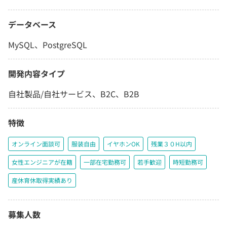
データベース
MySQL、PostgreSQL
開発内容タイプ
自社製品/自社サービス、B2C、B2B
特徴
オンライン面談可
服装自由
イヤホンOK
残業３０H以内
女性エンジニアが在籍
一部在宅勤務可
若手歓迎
時短勤務可
産休育休取得実績あり
募集人数