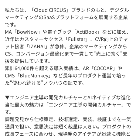
私たちは、「Cloud CIRCUS」ブランドのもと、デジタル
マーケティングのSaaSプラットフォームを展開する企業
です。
MA「BowNow」や電子ブック「ActiBook」などに加え、
近年はカスタマーサクセス「Fullstar」、CVR向上のチャ
ット接客「IZANAI」が急伸。企業のマーケティングから
CS、コンバージョン最適化まで一貫して“売上に効く”支
援を提供しています。
累計64,000件を超える導入実績は、AR「COCOAR」や
CMS「BlueMonkey」など長年のプロダクト運営で培っ
た“使われ続ける”ノウハウの証です。
▼エンジニア主導の開発カルチャーとAIネイティブな進化
当社最大の魅力は「エンジニア主導の開発カルチャー」で
す。
課題発見から仕様策定、技術選定、実装、検証までを一気
通貫で担い、意思決定は短く裁量は大きい。プロダクトの
成長フェーズに合わせ、現場発のアイデアが迅速に機能と