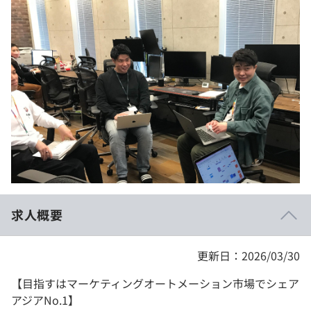
イベント・セミナー
paiza times
再チャレンジ結果一覧
リファレンス
インタビュー
note
就活成功ガイド
プラン
個人向けプラン
法人向けプラン
学校向けプラン
求人概要
契約内容・クーポン
更新日：2026/03/30
【目指すはマーケティングオートメーション市場でシェア
アジアNo.1】