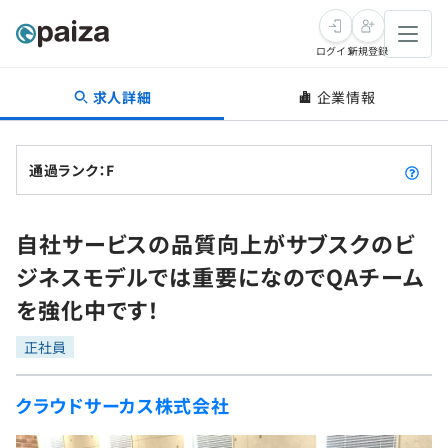
ログイン
新規登録
求人詳細
企業情報
転職・キャリア
未経験転職
求人検索
通過ランク：F
新卒就活
求人検索
インタビュー
自社サービスの品質向上がサブスクのビ
学習
求人検索
インタビュー
転職成功ガイド
ジネスモデルでは重要になのでQAチーム
本選考
スキルチェック
講座一覧
を強化中です！
転職成功ガイド
転職エージェント
ゲーム・マンガ
インターン
プログラミング言語
正社員
問題集
メディア
SQL
4択課題
クラウドサーカス株式会社
新卒エージェント
paizaとは？
Tech Team Journal
評価結果一覧
ナレッジ