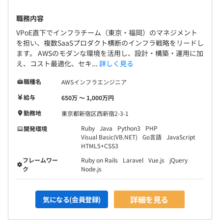
職務内容
VPoE直下でインフラチーム（東京・福岡）のマネジメント
を担い、複数SaaSプロダクト横断のインフラ戦略をリードし
ます。 AWSのモダンな環境を活用し、設計・構築・運用に加
え、コスト最適化、セキ...
詳しく見る
職種名
AWSインフラエンジニア
給与
650万 〜 1,000万円
勤務地
東京都新宿区西新宿2-3-1
Ruby
Java
Python3
PHP
開発環境
Visual Basic(VB.NET)
Go言語
JavaScript
HTML5+CSS3
フレームワー
Ruby on Rails
Laravel
Vue.js
jQuery
ク
Node.js
詳細を見る
気になる(会員登録)