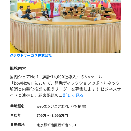
・マネージャー職には部下の育成・支援に関する行動評価
も設定されており、1on1や成長支援、適切なタスク配分
などが評価ポイントとなっています。
◆キャリア志向に応じた柔軟な評価
・技術職にとどまらず、マネジメントやプロダクト志向、
テックリードなど様々なキャリアパスに応じた評価基準を
用意
クラウドサーカス株式会社
職務内容
国内シェアNo.1（累計14,000社導入）のMAツール
開発部門の構成は以下となります。
「BowNow」において、開発ディレクションのボトルネック
解消と内製化推進を担うリーダーを募集します！ ビジネスサ
イドと連携し、顧客課題の...
詳しく見る
Product group
└Planning section
職種名
webエンジニア兼PL（PM補佐）
└Design section
給与
700万 〜 1,000万円
└QA section
勤務地
東京都新宿区西新宿2-3-1
Strategy group