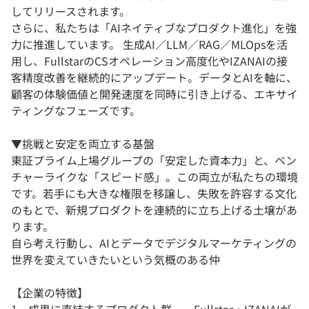
してリリースされます。
さらに、私たちは「AIネイティブなプロダクト進化」を強
力に推進しています。 生成AI／LLM／RAG／MLOpsを活
用し、FullstarのCSオペレーション高度化やIZANAIの接
客精度改善を継続的にアップデート。データとAIを軸に、
顧客の体験価値と開発速度を同時に引き上げる、エキサイ
ティングなフェーズです。
▼挑戦と安定を両立する基盤
東証プライム上場グループの「安定した資本力」と、ベン
チャーライクな「スピード感」。この両立が私たちの環境
です。若手にも大きな権限を移譲し、失敗を許容する文化
のもとで、新規プロダクトを連続的に立ち上げる土壌があ
ります。
自ら考え行動し、AIとデータでデジタルマーケティングの
世界を変えていきたいという気概のある仲
【企業の特徴】