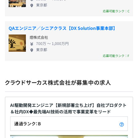
続的に立ち上げる土壌があります。 自ら考え行動
現在も新規プロダクト開発が進行中です！
東京都
し、AIとデータでデジタルマーケティングの世界を
応募可能ランク：C
変えていきたいという気概のある仲 【企業の特徴】
・各種社会保険完備
1．成果に直結するプロダクト群——Fullstar・
（雇用保険・労災保険・健康保険・厚生年金保険）
QAエンジニア／シニアクラス【DX Solution事業本部】
IZANAIが加速 2．MA「BowNow」による商談創出だ
クラウドサーカスの開発部門は、AI・クラウド・モダン技
燈株式会社
けでなく、カスタマーサクセス「Fullstar」、CVR向
術を前提とした自由で挑戦的な開発環境を整えています。
700万 〜 1,000万円
上のチャット接客「IZANAI」が近年急伸。導入拡大
最新のクラウド基盤（AWSなど）やAI活用インフラを自
東京都
に伴い、マーケからCS、コンバージョン最適化まで
社で構築・運用する実務を通じて、設計〜実装〜改善まで
無期雇用
応募可能ランク：F
一貫して“売上に効く”支援を提供しています。 3．エ
一気通貫で学べるのが特徴です。
ンジニア主導の開発カルチャー 4．課題発見から仕様
また、「挑戦を歓迎する文化」と「実践を通じた学び」の
策定、技術選定、実装、検証までを一気通貫。意思
両立が強みです。若手でもプロジェクトを任される裁量が
クラウドサーカス株式会社が募集中の求人
決定は短く裁量は大きい。プロダクトの成長フェー
あり、インプットした知識をすぐアウトプットに繋げられ
ズに合わせて、現場発のアイデアが迅速に機能とし
るので、成長スピードが速いという声が挙がっています。
てリリースされます。 5．AIネイティブなプロダクト
さらに、技術者それぞれが情報収集を怠らず、社内での情
進化 6．生成AI／LLM／RAG／MLOpsを活用し、
AI駆動開発エンジニア【新規部署立ち上げ】自社プロダクト
報共有やナレッジの蓄積・改善サイクルが常に回っている
＆社内DX◆最先端AI技術の活用で事業変革をリード
FullstarのCSオペレーション高度化やIZANAIの接客
ため、個人のスキルアップとチーム全体の技術底上げが自
精度・CVR改善を継続的にアップデート。データとAI
然に進む環境です。
通過ランク：B
を軸に、体験価値と開発速度を同時に引き上げます。
このように、「学びやすさ」「挑戦のしやすさ」「実践の
7．導入実績に裏打ちされた信頼とスケール 8．電子
場」の三拍子が揃っており、技術を伸ばしたい人にとって