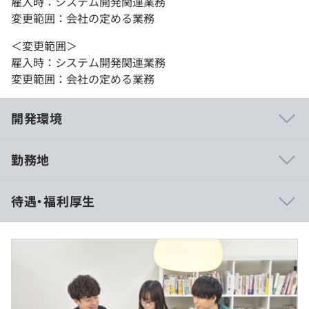
雇入時：システム開発関連業務
変更範囲：会社の定める業務
＜変更範囲＞
雇入時：システム開発関連業務
変更範囲：会社の定める業務
開発環境
勤務地
◆技術部門
待遇・福利厚生
在籍人数は25名で日本、中国、韓国、インド、ネパール
国籍の方が活躍している会社の中で一番多国籍なグループ
です。
東京オフィス10名、福岡オフィス15名の体制でプロダク
ト開発をリードしています！
（※
想定年収
は年収提示額を保証するものではありません）
◆開発環境