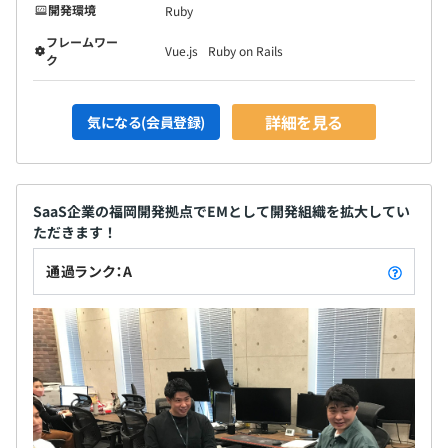
開発環境
Ruby
└Infra section
フレームワー
└PMO section
Vue.js
Ruby on Rails
ク
Engineer group
└Fullstar section
詳細を見る
気になる(会員登録)
└Fantech section
└BowNow section
SaaS企業の福岡開発拠点でEMとして開発組織を拡大してい
ただきます！
クラウドサーカスの開発チームは、1つのプロダクトにつ
通過ランク：A
き 5〜10名ほどの少数精鋭体制が基本です。
役割は明確で、プロダクトマネージャー（PdM）が方向性
を定め、エンジニアが設計・実装・運用を担当し、デザイ
ナーがUI/UXを支えます。
また、QA（品質保証）やカスタマーサクセスもチームと
密に連携しながら、ユーザー視点で改善点をフィードバッ
クします。