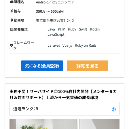
職種名
Android／iOSエンジニア
給与
350万 〜 500万円
勤務地
東京都台東区台東1-24-2
Java
PHP
Ruby
Swift
Kotlin
開発環境
JavaScript
フレームワー
Laravel
Vue.js
Ruby on Rails
ク
詳細を見る
気になる(会員登録)
実務不問！サーバサイド◎100%自社内開発【メンター６カ
月＆対面サポート】上流から一気貫通の成長環境
通過ランク：B