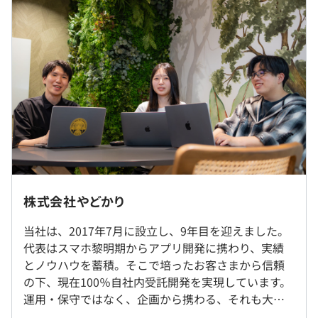
・某有名マラソンサイトの構築/運営
・某有名動画配信サイトの改修/運営
10:00～19:00
・グッドデザイン賞を受賞したAndroidドライブアプリ
休憩時間：12:00〜13:00（60分） ※スケジュール状況に
・ECサイトのリニューアル開発
応じて柔軟に対応しています
平均残業時間：平均20時間／月
・社内勉強会の開催
・コードレビュー
・完全週休2日制（土・日）
・メンター制度
・祝日
就業場所の変更範囲
株式会社やどかり
・有給休暇（入社半年後に10日付）
＜雇入時＞
・夏季特別休暇
当社は、2017年7月に設立し、9年目を迎えました。
本社
・年末年始休暇
高スペックMacと液晶ディスプレイを支給いたします。
代表はスマホ黎明期からアプリ開発に携わり、実績
＜変更範囲＞
・慶弔休暇
とノウハウを蓄積。そこで培ったお客さまから信頼
変更なし
の下、現在100％自社内受託開発を実現しています。
運用・保守ではなく、企画から携わる、それも大手
受動喫煙防止措置に関する事項
プロジェクトごとに選択、ウォーターフォール、スクラム
企業や著名なサービスにまつわるアプリやWebサイ