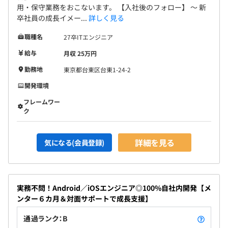
用・保守業務をおこないます。 【入社後のフォロー】 〜 新
卒社員の成長イメー...
詳しく見る
職種名
27卒ITエンジニア
給与
月収 25万円
勤務地
東京都台東区台東1-24-2
開発環境
フレームワー
ク
詳細を見る
気になる(会員登録)
実務不問！Android／iOSエンジニア◎100%自社内開発【メ
ンター６カ月＆対面サポートで成長支援】
通過ランク：B