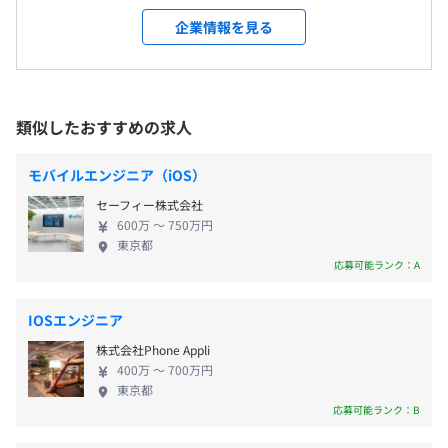
・通勤交通費（全額支給）
敷地内禁煙
トなどのバックエンドから携わるプロジェクトをご
企業情報を見る
＊社内イベントが多いです。仕事も遊びも全力です
依頼いただいたいます。 やどかりには多種多様なエ
＊社長は茶髪ですし、青髪の社員もいます
ンジニアが在籍しており、全工程をまとめて開発す
＊ふらっとワイン片手に仕事に来る他社の社長もいます
ることが可能。 Web（デザイン/コーディング）、ア
＊休憩時間に仲間とゲームしたりしている人もいます
JR「秋葉原駅」、銀座線「末広町駅」
プリ開発やサーバ構築も幅広くワンストップで対応
類似したおすすめの求人
【各種手当】
できます。 クライアントは、代表やベテラン社員と
・通勤手当（月3万円以内）
の間で築かれてきた信頼関係により「リピートして
・クリボッチ手当（2万円／12月25日にぼっちの社員全員
モバイルエンジニア（iOS）
【開発環境】
くださるお客さま」と「新規にサービスを立ち上げ
に支給！）
■言語：Swift, java, kotlin
セーフィー株式会社
たいと相談をくださるお客さま」。お客さまが思い
・海外出張手当（海外に行くチャンスがあります！）
600万 〜 750万円
■フレームワーク：iOS SDK / Android SDK
描いているプロダクトを、当社ならではのカタチに
・バンジージャンプ手当（2万円以内）
東京都
■ソース管理：GitHub
して提供しています。 【事業内容】 〈受託IT開発会
応募可能ランク：A
■バージョン管理：SVN
社〉 ・Webアプリ・iPhone/Androidアプリの開発
※企画から実装、リニューアルまで一貫したサービ
IOSエンジニア
スづくりをしています。 【ユニークな社風】 企業理
昇給査定年 年1回（4月）
株式会社Phone Appli
念は「仲間と全力で働き、全力で遊ぶ」。 服装や見
400万 〜 700万円
3ヶ月ごとの四半期ごとに目標管理をしています。
た目は自由で、個人のアイデンティティーを大切に
東京都
しております。外国籍のメンバーも多数在籍していま
応募可能ランク：B
01：目標設定
す。 多種多様のメンバーで、メリハリのある働き方
健康保険（関東ITソフトウェア健康保険組合加入）・厚生
四半期の最初に目標を上司と一緒に設定