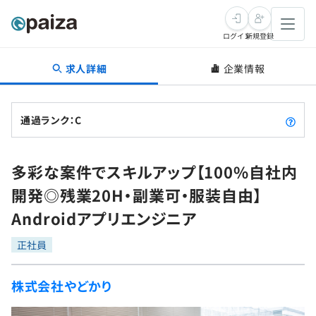
ログイン
新規登録
求人詳細
企業情報
転職・キャリア
未経験転職
求人検索
通過ランク：C
新卒就活
求人検索
インタビュー
多彩な案件でスキルアップ【100%自社内
学習
求人検索
インタビュー
転職成功ガイド
開発◎残業20H・副業可・服装自由】
本選考
スキルチェック
講座一覧
Androidアプリエンジニア
転職成功ガイド
転職エージェント
ゲーム・マンガ
インターン
プログラミング言語
正社員
問題集
メディア
SQL
4択課題
株式会社やどかり
新卒エージェント
paizaとは？
Tech Team Journal
評価結果一覧
ナレッジ