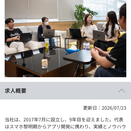
イベント・セミナー
paiza times
再チャレンジ結果一覧
リファレンス
インタビュー
note
就活成功ガイド
プラン
個人向けプラン
法人向けプラン
学校向けプラン
求人概要
契約内容・クーポン
更新日：2026/07/23
当社は、2017年7月に設立し、9年目を迎えました。代表
はスマホ黎明期からアプリ開発に携わり、実績とノウハウ