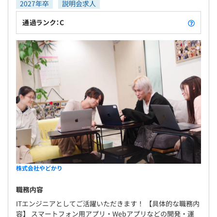
2027年卒
説明会求人
【エンジニアリーダー】32歳（Wさん）
2013年 情報系大学卒
通過ランク：C
2013年-2018年 エンジニア（iOS, Android, WEB, DB最適
化）
2019年-2023年 PM, ディレクター
ウォーターフォールをメインに開発しています。協力会社
に合わせてスクラム開発で行う場合もあります。顧客理解
やユーザービリティを意識して開発します。
案件ごとに3～4名のチーム体制で3ヶ月ほどの開発を行う
ことが多く、平均年齢33歳で20代・30代が活躍していま
す。
株式会社やどかり
職務内容
ITエンジニアとしてご活躍いただきます！ 【具体的な職務内
容】 スマートフォン用アプリ・Webアプリなどの開発・運