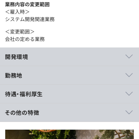
業務内容の変更範囲
＜雇入時＞
システム開発関連業務
＜変更範囲＞
会社の定める業務
開発環境
勤務地
上流工程より参画し、技術力を磨くことが可能です。
待遇・福利厚生
開発の設計～運用保守までさまざまなフェーズの業務を経
験できます。
仲間と仕事を楽しむことや個人の個性を尊重し合うこと、
その他の特徴
風通しのよい環境づくりを大切にしています。
（※
想定年収
は年収提示額を保証するものではありません）