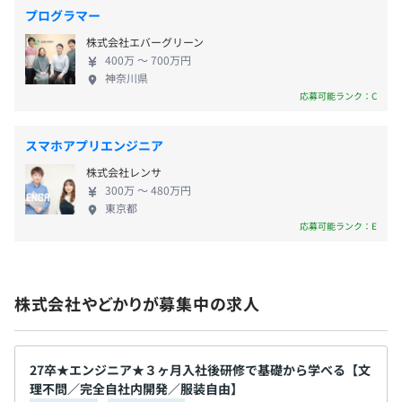
を実現するべく、全力で遊び、全力で働く社風を育
年金加入、雇用保険
プログラマー
意向をもとにやりがいのある目標を設定します
てています。
↓
株式会社エバーグリーン
400万 〜 700万円
02：進捗確認
神奈川県
2週間に1回の面談を通して進捗を確認
応募可能ランク：C
無期雇用
↓
03：振り返り面談
スマホアプリエンジニア
四半期の最後に振り返り面談をして評価
↓
株式会社レンサ
6カ月（待遇の変更はありません）
300万 〜 480万円
04：役員面談
東京都
年2回のタイミングで役員面談があります
応募可能ランク：E
四半期ごとの目標の達成度から報酬に反映します
株式会社やどかりが募集中の求人
全社：37名
27卒★エンジニア★３ヶ月入社後研修で基礎から学べる【文
理不問／完全自社内開発／服装自由】