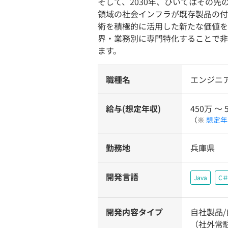
そして、2030年、ひいてはその
領域の社会インフラが既存製品の付加
術を積極的に活用した新たな価値を
界・業務別に専門特化することで非
ます。
職種名
エンジニ
給与(想定年収)
450万 〜 
（※
想定年
勤務地
兵庫県
開発言語
Java
C
開発内容タイプ
自社製品
（社外常