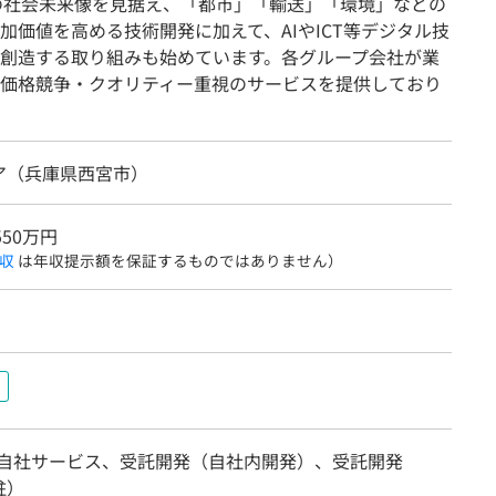
先の社会未来像を見据え、「都市」「輸送」「環境」などの
価値を高める技術開発に加えて、AIやICT等デジタル技
創造する取り組みも始めています。各グループ会社が業
価格競争・クオリティー重視のサービスを提供しており
ア（兵庫県西宮市）
550万円
収
は年収提示額を保証するものではありません）
＃
/自社サービス、受託開発（自社内開発）、受託開発
駐）