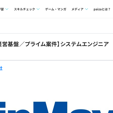
学習
スキルチェック
ゲーム・マンガ
メディア
paizaとは？
講座一覧
プログラミング言語
Tech Team Journal
問題集
SQL
paiza times
経営基盤／プライム案件】システムエンジニア
4択課題
評価結果一覧
note
ント
ナレッジ
再チャレンジ結果一覧
社
ミナー
リファレンス
プラン
ド
個人向けプラン
法人向けプラン
学校向けプラン