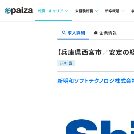
転職・キャリア
未経験転職
新卒就活
求人検索
求人検索
求人検索
求人詳細
企業情報
本選考
インタビュー
インタビュー
インターン
【兵庫県西宮市／安定の
転職成功ガイド
転職成功ガイド
正社員
新卒エージェ
転職エージェント
新明和ソフトテクノロジ株式会
イベント・セ
インタビュー
就活成功ガイ