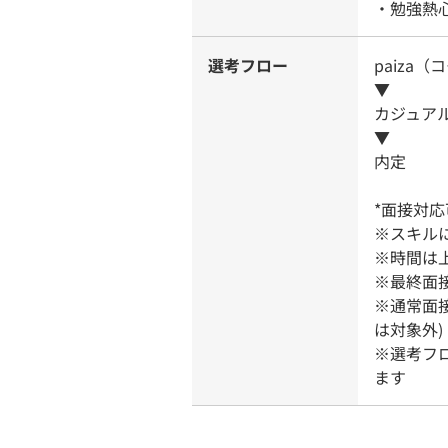
・勉強熱
選考フロー
paiza
▼
カジュア
▼
内定
*面接対
※スキル
※時間は
※最終面
※通常面
は対象外)
※選考フ
ます