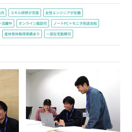
以内
スキル研修が充実
女性エンジニアが在籍
ー活躍中
オンライン面談可
ノートPC＋モニタ別途支給
産休育休取得実績あり
一部在宅勤務可