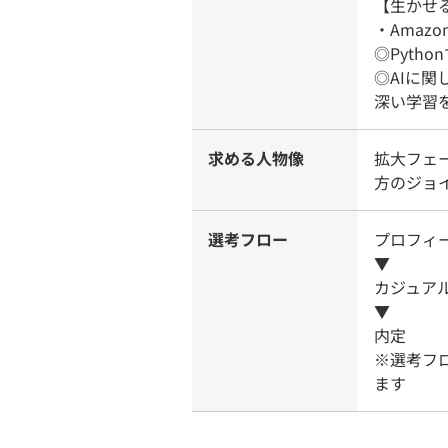
【生かせ
・Amazon
◎Pyth
◎AIに
深い学習
求める人物像
拡大フェ
方のジョ
選考フロー
プロフィ
▼
カジュア
▼
内定
※選考フ
ます