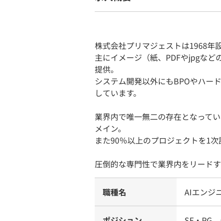
株式会社プリマジェストは1968年
主にイメージ（紙、PDFやjpgな
提供。
システム開発以外にもBPOやハー
しています。
業界内で唯一無二の存在となってい
メイン。
また90％以上のプロジェクトを1
圧倒的な専門性で業界内をリードす
職種名
AIエンジ
ポジション
SE・PG