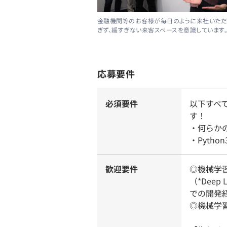
金融機関等のお客様が毎日のように来社いただ
ぎず、緩すぎない来客スペースを意識しています
応募要件
必須要件
以下すべ
す！
・何らか
・Pytho
歓迎要件
◎機械学習
（*Deep 
での開発
◎機械学