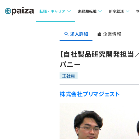
転職・キャリア
未経験転職
新卒就活
求人検索
求人検索
求人検索
求人詳細
企業情報
本選考
インタビュー
インタビュー
インターン
【自社製品研究開発担当／
転職成功ガイド
転職成功ガイド
パニー
新卒エージェ
転職エージェント
正社員
イベント・セ
株式会社プリマジェスト
インタビュー
就活成功ガイ