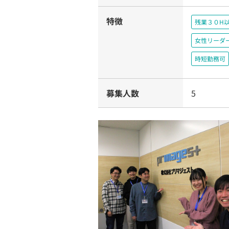
特徴
残業３０H
女性リーダ
時短勤務可
募集人数
5