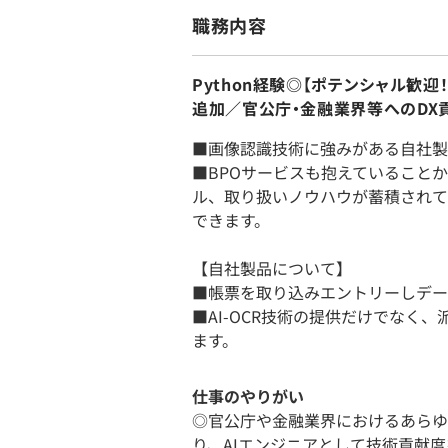
職務内容
Python経験◎【ポテンシャル歓迎
追加／官公庁・金融業界等へのDX
■画像認識技術に強みがある自社製
■BPOサービスも抱えていること
ル、取り扱いノウハウが蓄積されて
できます。
【自社製品について】
■帳票を取り込みエントリーしデー
■AI-OCR技術の提供だけでなく
ます。
仕事のやりがい
◎官公庁や金融業界におけるあらゆ
り、AIエンジニアとして技術貢献