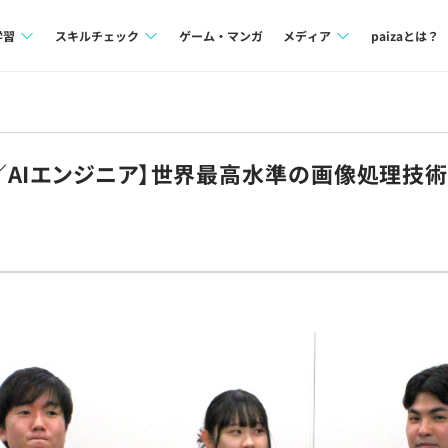
学習
スキルチェック
ゲーム・マンガ
メディア
paizaとは？
講座一覧
プログラミング言語
Tech Team Journal
問題集
SQL
paiza times
AIエンジニア】世界最高水準の画像処理技術
4択課題
評価結果一覧
note
ント
ナレッジ
再チャレンジ結果一覧
ミナー
リファレンス
プラン
ド
個人向けプラン
法人向けプラン
学校向けプラン