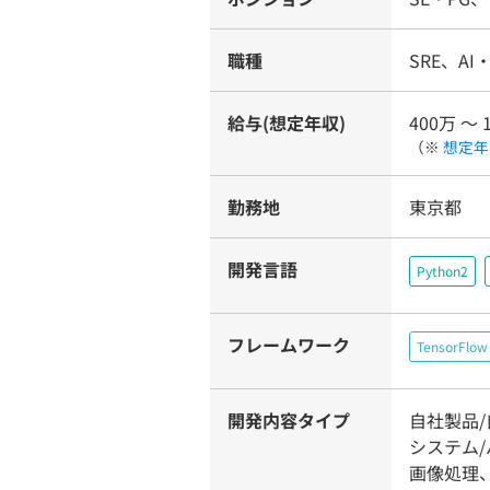
職種
SRE、A
給与(想定年収)
400万 〜 
（※
想定年
勤務地
東京都
開発言語
Python2
フレームワーク
TensorFlow
開発内容タイプ
自社製品
システム/
画像処理、