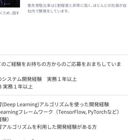
客先常駐比率は1割程度と非常に低く、ほとんどの社員が自
社内で開発をしています。
くため、固す
。
てのご経験をお持ちの方からのご応募をおまちしていま
のシステム開発経験 実務１年以上
n3 実務１年以上
(Deep Learning)アルゴリズムを使った開発経験
Learningフレームワーク（TensorFlow, PyTorchなど）
経験）
習アルゴリズムを利用した開発経験がある方