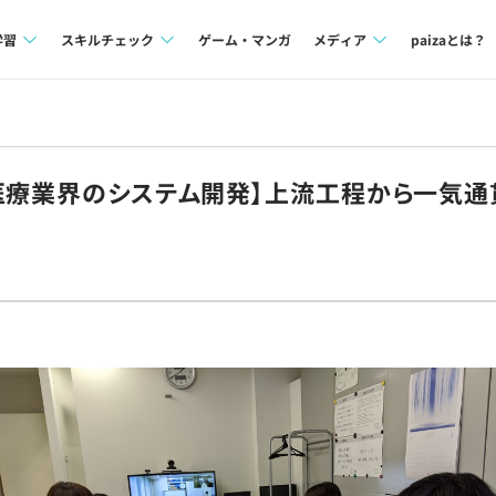
学習
スキルチェック
ゲーム・マンガ
メディア
paizaとは？
講座一覧
プログラミング言語
Tech Team Journal
問題集
SQL
paiza times
医療業界のシステム開発】上流工程から一気通
4択課題
評価結果一覧
note
ント
ナレッジ
再チャレンジ結果一覧
ミナー
リファレンス
プラン
ド
個人向けプラン
法人向けプラン
学校向けプラン