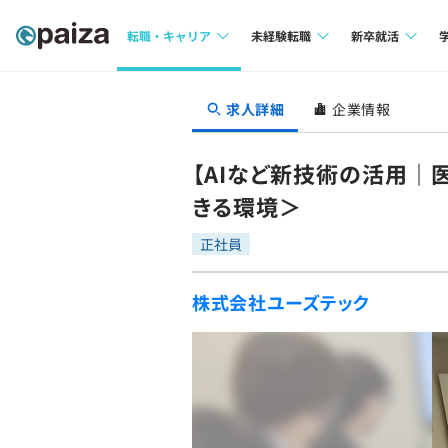
転職・キャリア
未経験転職
新卒就活
求人検索
求人検索
求人検索
求人詳細
企業情報
本選考
インタビュー
インタビュー
インターン
【AIなど新技術の活用｜
転職成功ガイド
転職成功ガイド
きる環境＞
新卒エージェ
転職エージェント
正社員
イベント・セ
株式会社ユーズテック
インタビュー
就活成功ガイ