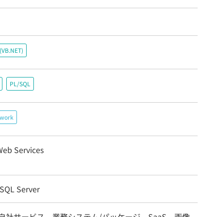
c(VB.NET)
PL/SQL
ework
eb Services
 SQL Server
自社サービス、業務システム/パッケージ、SaaS、画像