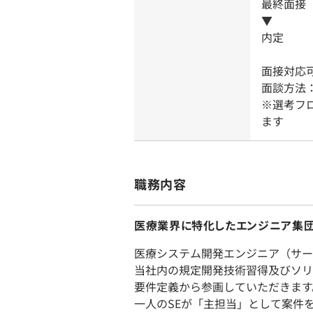
最終面接
▼
内定
面接対応
面談方法
※選考フ
ます
職務内容
医療業界に特化したエンジニア集団
医療システム開発エンジニア（サー
当社内の規定開発技術習得及びソリ
要件定義から参画していただきます
一人のSEが「主担当」として案件