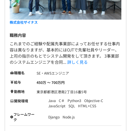
株式会社ザイナス
職務内容
これまでのご経験や配属先事業部によってお任せする仕事内
容は異なりますが、基本的にはOJTで先輩社員やリーダー、
上司の指示のもとでシステム開発をして頂きます。 3事業部
のシステムエンジニアを合同...
詳しく見る
職種名
SE・AWSエンジニア
給与
450万 〜 700万円
勤務地
東京都都港区港南2丁目16番5号
Java
C＃
Python3
Objective-C
開発環境
JavaScript
SQL
HTML+CSS
フレームワー
Django
Node.js
ク