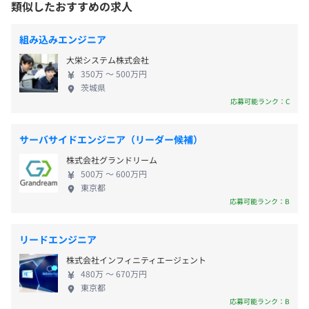
類似したおすすめの求人
・GW休暇
動を評価
プリケーション開発および受託開発領域において連
・年末年始休暇
携を強化し、 事業シナジーの最大化を図り、お客様
・有給休暇
組み込みエンジニア
へさらなる価値提供を実現してまいります。
・特別休暇
大栄システム株式会社
・慶弔休暇
350万 〜 500万円
全社146名（うち東京本社29名）
・出産休暇（産前6 週間、産後8 週間）
茨城県
応募可能ランク：C
・配偶者出産時の休暇
・育児休業（子が１歳に達するまで）
※介護休業制度もあり、長く活躍していただける環境をご
サーバサイドエンジニア（リーダー候補）
用意しています。
株式会社グランドリーム
500万 〜 600万円
東京都
応募可能ランク：B
・割増賃金
・通勤手当
リードエンジニア
・住宅手当（月1万円※1人暮らし・29歳まで）
株式会社インフィニティエージェント
・役職手当
480万 〜 670万円
・遠距離手当
東京都
応募可能ランク：B
・資格手当