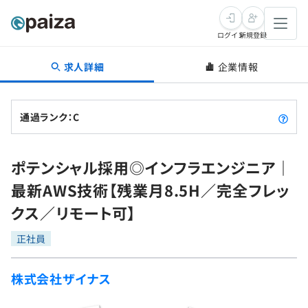
ログイン
新規登録
求人詳細
企業情報
転職・キャリア
未経験転職
求人検索
通過ランク：C
新卒就活
求人検索
インタビュー
ポテンシャル採用◎インフラエンジニア｜
学習
求人検索
インタビュー
転職成功ガイド
最新AWS技術【残業月8.5H／完全フレッ
本選考
スキルチェック
講座一覧
クス／リモート可】
転職成功ガイド
転職エージェント
ゲーム・マンガ
インターン
プログラミング言語
正社員
問題集
メディア
SQL
4択課題
株式会社ザイナス
新卒エージェント
paizaとは？
Tech Team Journal
評価結果一覧
ナレッジ