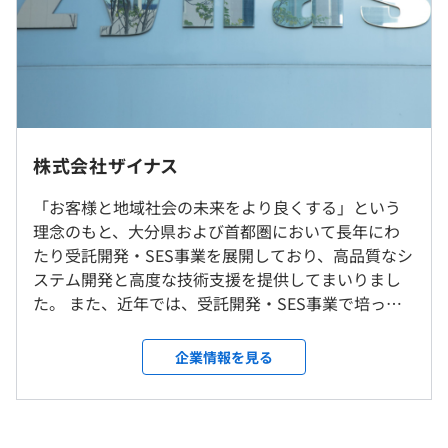
（※
想定年収
は年収提示額を保証するものではありません）
VMware vSphere
9：00～18：00
社内もしくはお客様先での勤務となります。常駐先は東京
フルフレックスタイム制度（1カ月単位）
都千代田区内です。
株式会社ザイナス
休憩時間：60分（※昼食時間は業務の都合により各々の
転居を伴う転勤はありません。
自主性に任せています）
「お客様と地域社会の未来をより良くする」という
平均残業時間：平均8.5時間／月
理念のもと、大分県および首都圏において長年にわ
たり受託開発・SES事業を展開しており、高品質なシ
定期的に交流会をおこない、チームのコミュニケーション
ステム開発と高度な技術支援を提供してまいりまし
を大切にしています。
た。 また、近年では、受託開発・SES事業で培った
【年間休日121日】
豊富な経験を基盤に、クラウドやAI、IoTなどの先端
・土曜、日曜、祝日
技術を駆使した事業共創や自社プロダクト開発にも
企業情報を見る
・創立記念日（5月1日）
注力しており、 寮管理システム「Smart Dorm」、
・有給休暇：10日（※次年度15日／3年目以降20日／※試
半期ごとに評価し「月給」「賞与」を決定します。
防災情報活用プラットフォーム「PREIN」などを提供
用期間中は年次有給休暇の付与なし。試用期間終了後に
・等級：経験および職能をもとに決定
しております。 また、2025年11月28日付で双日テッ
10日付与）
・評価：上司と面談をおこない半期ごとの目標達成度や行
クイノベーショングループに参画し、今後は自社ア