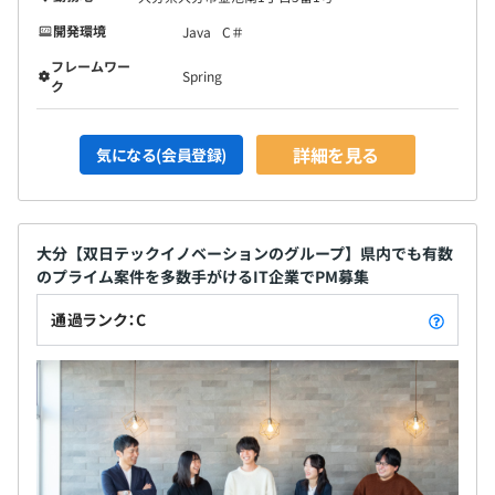
開発環境
Java
C＃
フレームワー
Spring
ク
詳細を見る
気になる(会員登録)
大分【双日テックイノベーションのグループ】県内でも有数
のプライム案件を多数手がけるIT企業でPM募集
通過ランク：C