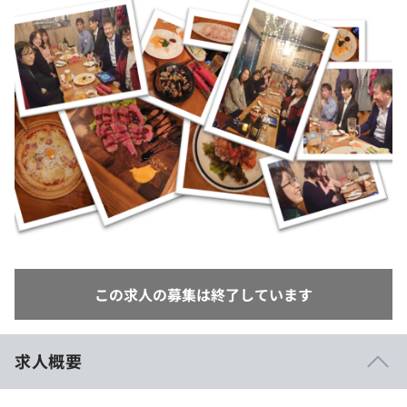
イベント・セミナー
paiza times
再チャレンジ結果一覧
リファレンス
インタビュー
note
就活成功ガイド
プラン
個人向けプラン
法人向けプラン
学校向けプラン
契約内容・クーポン
この求人の募集は終了しています
求人概要