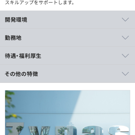
スキルアップをサポートします。
開発環境
勤務地
業務に直結するAWS認定プログラム「AWS Certified
待遇・福利厚生
Solutions Architect」の取得を推進しており、メンバー全
員がこの資格を取得できるよう学習の機会もつくっていき
たいと考えています。セミナー参加補助手当や、資格取得
その他の特徴
補助手当などスキルアップを後押しする制度も充実してい
ますので、スキルアップしたい方には最適な環境です。
月収：28.6万円
※経験・能力を考慮の上、当社規定により決定いたしま
す。
※固定残業代制度は採用していません。
・書籍・オンライン講座購入補助
・外部セミナー参加補助
・資格受験費用補助