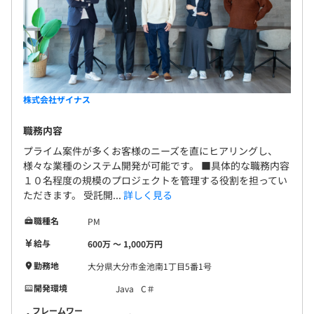
株式会社ザイナス
職務内容
プライム案件が多くお客様のニーズを直にヒアリングし、
様々な業種のシステム開発が可能です。 ■具体的な職務内容
１０名程度の規模のプロジェクトを管理する役割を担ってい
ただきます。 受託開...
詳しく見る
職種名
PM
給与
600万 〜 1,000万円
勤務地
大分県大分市金池南1丁目5番1号
開発環境
Java
C＃
フレームワー