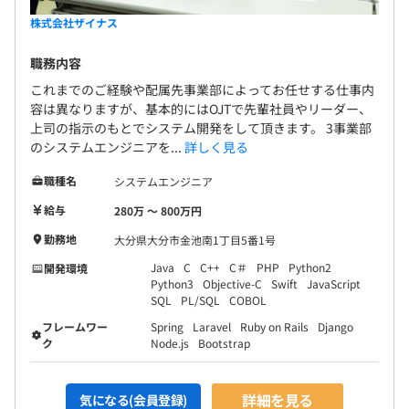
株式会社ザイナス
職務内容
これまでのご経験や配属先事業部によってお任せする仕事内
容は異なりますが、基本的にはOJTで先輩社員やリーダー、
上司の指示のもとでシステム開発をして頂きます。 3事業部
のシステムエンジニアを...
詳しく見る
職種名
システムエンジニア
給与
280万 〜 800万円
勤務地
大分県大分市金池南1丁目5番1号
Java
C
C++
C＃
PHP
Python2
開発環境
Python3
Objective-C
Swift
JavaScript
SQL
PL/SQL
COBOL
フレームワー
Spring
Laravel
Ruby on Rails
Django
ク
Node.js
Bootstrap
詳細を見る
気になる(会員登録)