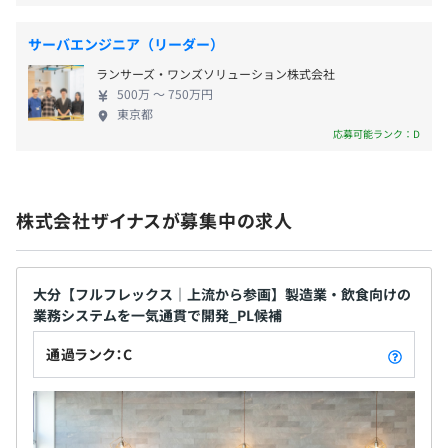
・子供手当(扶養につき1名あたり月5,000円)
サーバエンジニア（リーダー）
ランサーズ・ワンズソリューション株式会社
500万 〜 750万円
賞与：年2回（7月、12月）※2カ月分
東京都
応募可能ランク：D
昇給：年2回（4月、10月）
株式会社ザイナスが募集中の求人
大分【フルフレックス｜上流から参画】製造業・飲食向けの
社会保険完備（健康保険・厚生年金加入・雇用保険・労災
業務システムを一気通貫で開発_PL候補
保険）
通過ランク：C
3カ月