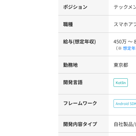
ポジション
テックメ
職種
スマホア
給与(想定年収)
450万 〜 
（※
想定年
勤務地
東京都
開発言語
Kotlin
フレームワーク
Android SD
開発内容タイプ
自社製品