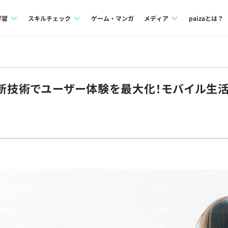
学習
スキルチェック
ゲーム・マンガ
メディア
paizaとは？
講座一覧
プログラミング言語
Tech Team Journal
問題集
SQL
paiza times
◎最新技術でユーザー体験を最大化！モバイル生
4択課題
評価結果一覧
note
ント
ナレッジ
再チャレンジ結果一覧
ミナー
リファレンス
プラン
ド
個人向けプラン
法人向けプラン
学校向けプラン