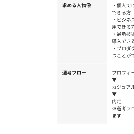
求める人物像
・個人で
できる方
・ビジネ
用できる
・最新技
導入でき
・プロダ
つことが
選考フロー
プロフィ
▼
カジュア
▼
内定
※選考フ
ます