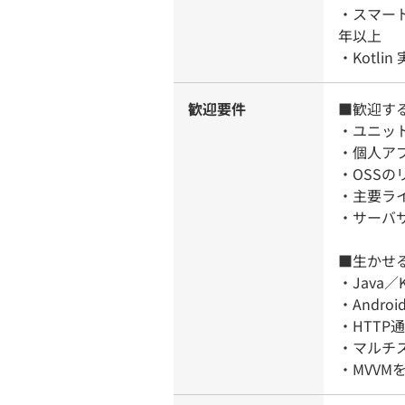
・スマー
年以上
・Kotli
歓迎要件
■歓迎す
・ユニッ
・個人ア
・OSS
・主要ラ
・サーバ
■生かせ
・Java／
・Andro
・HTT
・マルチ
・MVVM