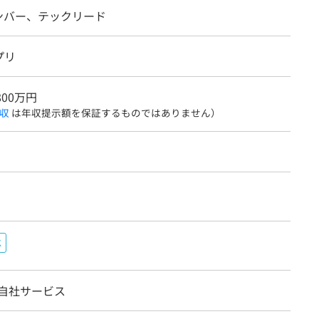
ンバー、テックリード
プリ
800万円
収
は年収提示額を保証するものではありません）
K
/自社サービス