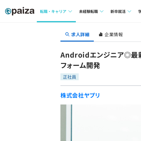
転職・キャリア
未経験転職
新卒就活
求人検索
求人検索
求人検索
求人詳細
企業情報
本選考
インタビュー
インタビュー
インターン
Androidエンジニア
転職成功ガイド
転職成功ガイド
フォーム開発
新卒エージェ
転職エージェント
正社員
イベント・セ
株式会社ヤプリ
インタビュー
就活成功ガイ