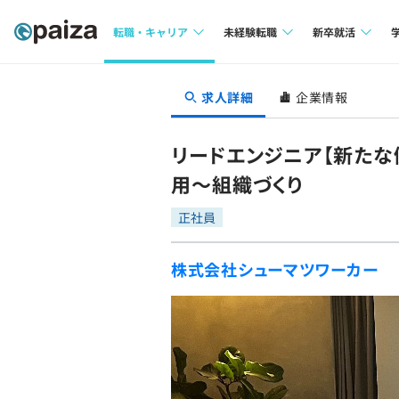
転職・キャリア
未経験転職
新卒就活
求人検索
求人検索
求人検索
求人詳細
企業情報
本選考
インタビュー
インタビュー
インターン
リードエンジニア【新たな
転職成功ガイド
転職成功ガイド
用〜組織づくり
新卒エージェ
転職エージェント
正社員
イベント・セ
株式会社シューマツワーカー
インタビュー
就活成功ガイ