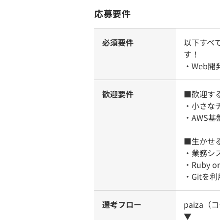
応募要件
必須要件
以下すべ
す！
・Web
歓迎要件
■歓迎す
・小さな
・AWS
■生かせ
・業務シ
・Ruby
・Gitを
選考フロー
paiza
▼