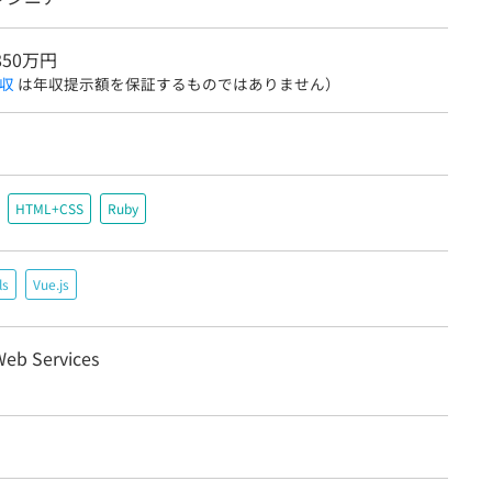
850万円
収
は年収提示額を保証するものではありません）
HTML+CSS
Ruby
ls
Vue.js
eb Services