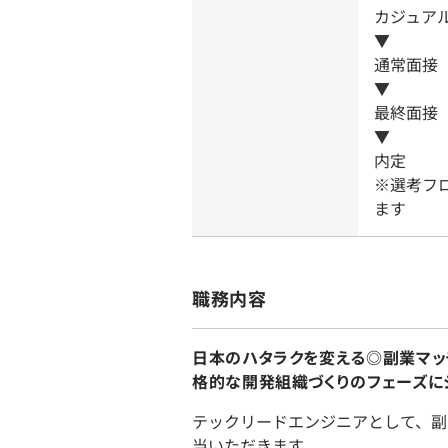
カジュア
▼
通常面接
▼
最終面接
▼
内定
※選考フ
ます
職務内容
日本のハタラクを変える◎副業マッ
格的な開発組織づくりのフェーズに
テックリードエンジニアとして、副
当いただきます。