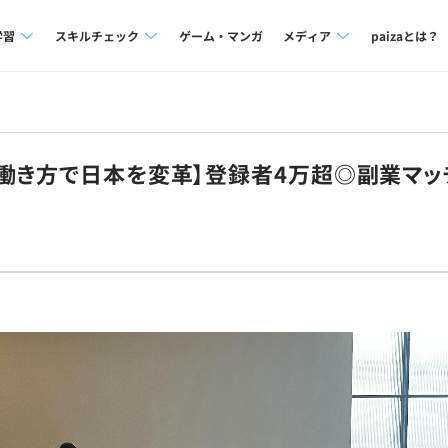
学習
スキルチェック
ゲーム・マンガ
メディア
paizaとは？
講座一覧
プログラミング言語
Tech Team Journal
問題集
SQL
paiza times
働き方で日本を変革】登録者4万超◎副業マッ
4択課題
評価結果一覧
note
ント
ナレッジ
再チャレンジ結果一覧
ミナー
リファレンス
プラン
ド
個人向けプラン
法人向けプラン
学校向けプラン