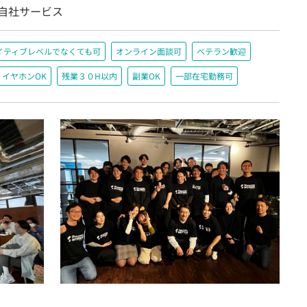
/自社サービス
イティブレベルでなくても可
オンライン面談可
ベテラン歓迎
イヤホンOK
残業３０H以内
副業OK
一部在宅勤務可