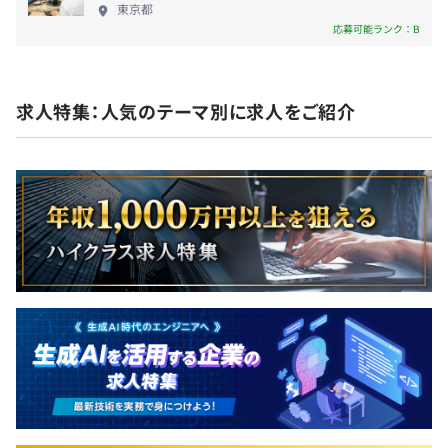
東京都
◇物流業界・当社製品理解研修◇
応募可能ランク：B
・物流／SCM基礎コース研修
・当社WMS製品Web基盤研修、機能研修
・時間外手当
・交通費全額支給
求人特集：人気のテーマ別に求人をご紹介
◇資格手当制度◇
・役職手当
・情報処理技術者試験、AWS認定資格等の取得者には、
・出張手当
資格手当を支給します（賞与支給時に最高額15万円）
・社員持株制度
・資格取得補助制度 ：受験料、テキスト代など福利厚生
・財形貯蓄制度
として制度あり。
・退職金制度
・研修制度
ウォーターフォール、アジャイル、グローバルチーム（多
国籍メンバー）
年2回（6月、12月）
年1回（4月）