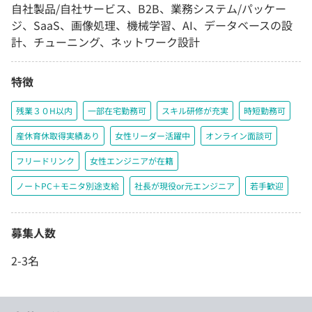
自社製品/自社サービス、B2B、業務システム/パッケー
ジ、SaaS、画像処理、機械学習、AI、データベースの設
計、チューニング、ネットワーク設計
特徴
残業３０H以内
一部在宅勤務可
スキル研修が充実
時短勤務可
産休育休取得実績あり
女性リーダー活躍中
オンライン面談可
フリードリンク
女性エンジニアが在籍
ノートPC＋モニタ別途支給
社長が現役or元エンジニア
若手歓迎
募集人数
2-3名