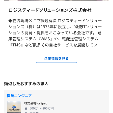
種手当）/29歳 ※前職給与考慮
・物流センター管理システム
★テレワーク推進中★ 在宅勤務率60％（週2～3回出社
ロジスティードソリューションズ株式会社
２）年収655万円（月給28万円＋賞与＋時間外手当＋各種
・クラウドサービス
ペース）
手当）/32歳主任クラス※前職給与考慮
・勤怠シフト管理システム
※当面転勤なし。
◆物流現場×ITで課題解決 ロジスティードソリュー
３）年収800万円（月給47万円＋賞与＋各種手当）/37歳
・作業可視化／分析システム
※顧客先での作業のため出張があります。
ションズ（株）は1973年に設立し、物流ITソリュー
管理職クラス※前職給与考慮
・在庫可視化／分析システム
※オフィス内禁煙
ションの開発・提供をおこなっている会社です。 倉
・輸配送管理システム
庫管理システム『WMS』や、輸配送管理システム
・物流容器管理システム
『TMS』など数多くの自社サービスを展開していま
・輸出入管理システム
す。お客様の業界は、アパレルや飲食、化粧品など多
https://sol.logisteed.com/solution/
・都営浅草線 宝町駅 徒歩1分
種多様です。提案からシステム設計・構築・導入・保
企業情報を見る
【SSCV】
（※
想定年収
は年収提示額を保証するものではありません）
・東京メトロ 京橋駅 徒歩3分
守まで一貫して携わっています。 ◆物流ITコンサル
・輸配送デジタルプラットフォーム
・東京メトロ 銀座一丁目駅 徒歩8分
タントへ プログラムの基礎を習得した後は、システ
https://www.logisteed.com/jp/sscv/
・ＪＲ 東京駅 徒歩9分
ムの全体像を描けるSE、チームマネジメントを手が
【SCDOS】
けるリーダーへと着実に成長していただき、最終的
9：00〜17：45（所定労働時間7時間45分 休憩60分）
類似したおすすめの求人
・サプライチェーン最適化/各種データ分析ツール
には物流コンサルタントとして活躍していただくこ
※事業所によって若干異なる。
https://www.logisteed.com/jp/scdos/
とを期待しています。 「IT」と「物流」という2つの
開発エンジニア
【SMART WAREHOUSE】
分野を極め、お客様から頼られる一流のスペシャリ
◆フレックスタイム制
・物流センターの自動化・省人化・無人化
株式会社forSpec
ストを目指しませんか？ ◆積極的に挑戦できる社風
コアタイム11：00〜15：45
https://www.logisteed.com/jp/swh/
500万 〜 800万円
柔軟な働き方や、手厚い福利厚生など、働きやすい