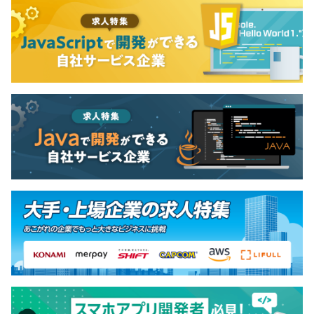
・チーム／社内外コミュニケーションを頻繁に取りながら
社会保険完備（健康保険・厚生年金加入・雇用保険・労災
プロジェクトを進めていく必要があるため、活気のあるチ
保険）
ームが多いです（黙々とPCに向かって仕事をすることは
比較的少ないです）
・お客様や営業メンバーとの密なコミュニケーションが必
要となるため、外交的な方が多いです
3カ月（待遇の変更はありません）
【開発環境】
・言語：VB.net、Java、Python、shell、PL／SQL
・DB：Oracle、MySQL、Redshift
月次個別面談を実施し、業務振り返りと評価を実施してい
ます。
エンジニアは、スペシャリストとしてのキャリアとマネジ