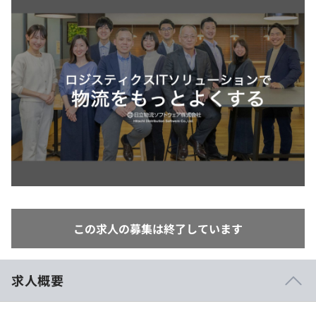
イベント・セミナー
paiza times
再チャレンジ結果一覧
リファレンス
インタビュー
note
就活成功ガイド
プラン
個人向けプラン
法人向けプラン
学校向けプラン
契約内容・クーポン
この求人の募集は終了しています
求人概要