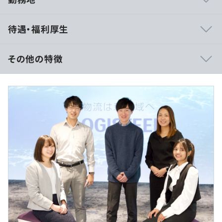
アドバンストテクノロジ統括本部 デジタル基盤開発部
待遇・福利厚生
（2022年10月新設）
これまでロジスティードグループ内で試行錯誤/現場実験
その他の特徴
を繰り返してきた最先端物流システムを、今後拡販/外部
へのシステム導入を進めいくために、新所課を設立し新し
■賃金形態：月給制
い仲間を募集しております。
■賃金の決定方法：当社規定により決定
社内の選りすぐりのメンバーに加え、ロボティクス・AI・
■月給（基本給は下記に従う）
データ分析・java開発・PM経験など様々な武器を持った
月給25万円～＋賞与＋時間外手当＋各種手当
中途社員も交え、多様性のある組織風土となっておりま
※スキル・経験を考慮し、決定します。
す。
社内で取り入れていない技術や知見などを外部の方々に求
■その他
め、更なる自社物流システムの改善を進め、顧客への導入
・時間外手当（1分単位で支給）
を広げていきます。
・その他定額手当：住宅手当、家賃半額支給42,500円
（上限）
■年収例
１）年収550万円～（月給24万円＋賞与＋時間外手当＋各
【ONEsLOGIシリーズ】