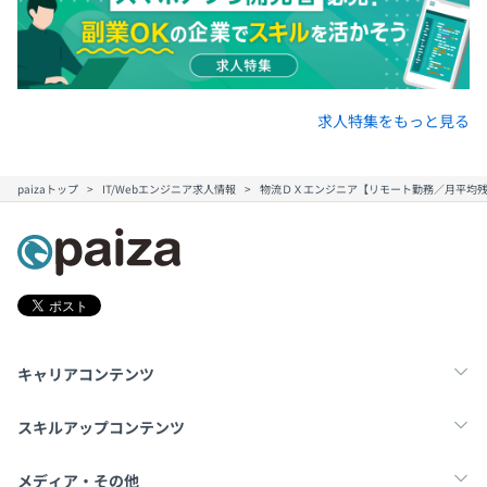
メントや企画よりのキャリアの2パターンが用意されてい
ます。
求人特集をもっと見る
自家社員550～名のエンジニアに加え、常時850～名の協
力会社の方々に協力を頂き、国内でも突出した物流システ
paizaトップ
IT/Webエンジニア求人情報
物流ＤＸエンジニア【リモート勤務／月平均残
ムエンジニア集団になっております。
キャリアコンテンツ
転職・キャリア
未経験転職
新卒就活
スキルアップコンテンツ
学習
スキルチェック
マンガ・ゲーム
メディア・その他