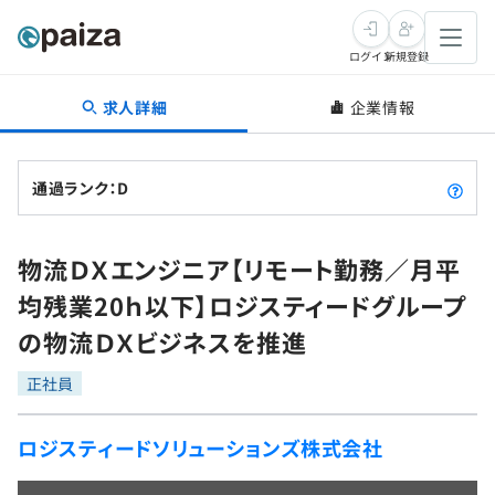
ログイン
新規登録
求人詳細
企業情報
転職・キャリア
未経験転職
求人検索
通過ランク：D
新卒就活
求人検索
インタビュー
物流ＤＸエンジニア【リモート勤務／月平
学習
求人検索
インタビュー
転職成功ガイド
均残業20ｈ以下】ロジスティードグループ
本選考
スキルチェック
講座一覧
の物流ＤＸビジネスを推進
転職成功ガイド
転職エージェント
ゲーム・マンガ
インターン
プログラミング言語
正社員
問題集
メディア
SQL
4択課題
ロジスティードソリューションズ株式会社
新卒エージェント
paizaとは？
Tech Team Journal
評価結果一覧
ナレッジ