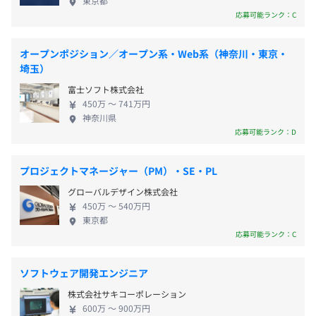
休憩時間：12:00〜13:00（60分）
東京都
【SCLINK＋】
職場づくりに注力しています。積極的に挑戦する向上
応募可能ランク：C
平均残業時間：平均15.0時間/月
・貿易実務の効率化/デジタルプラットフォーム
心をお持ちの方を歓迎していますので、若手のうち
https://sol.logisteed.com/solution/sclink/
からプロジェクトのサブリーダーに抜擢するなど、
【AUTONMATE】
オープンポジション／オープン系・Web系（神奈川・東京・
技術やマネジメントを学べる機会を用意しています。
埼玉）
・自律移動型協働ロボット
先輩や上司による万全のフォロー体制のもと、安心
年間休日：123日
https://sol.logisteed.com/news/20240821.html
富士ソフト株式会社
して働くことができます。向上心溢れる新たな仲間を
・完全週休2日制
450万 〜 741万円
お待ちしております。
神奈川県
・祝日
応募可能ランク：D
・年末年始休暇
・有給休暇
◇SE職専門研修◇
・慶弔休暇
プロジェクトマネージャー（PM）・SE・PL
・IT技術研修
・GW休暇
（Java・Webプログラミング、データベース、ネットワ
グローバルデザイン株式会社
・夏期休暇
ーク、DX系（Iot,AI,5G,RPA,Python他）
450万 〜 540万円
東京都
・産前・産後休暇・配偶者出産休暇
∟日立グループの豊富な研修(約600コース)からeラーニ
応募可能ランク：C
・育児休暇 ※取得実績あり。取得したすべての社員が復
ング/オンラインで受講可能。
帰しています！
・データサイエンティスト研修
・介護休暇
ソフトウェア開発エンジニア
・DX全社員研修
・家族看護休暇
・プロジェクトマネージメント研修
株式会社サキコーポレーション
・リフレッシュ休暇 ※5日以上の連続休暇も取得可能
600万 〜 900万円