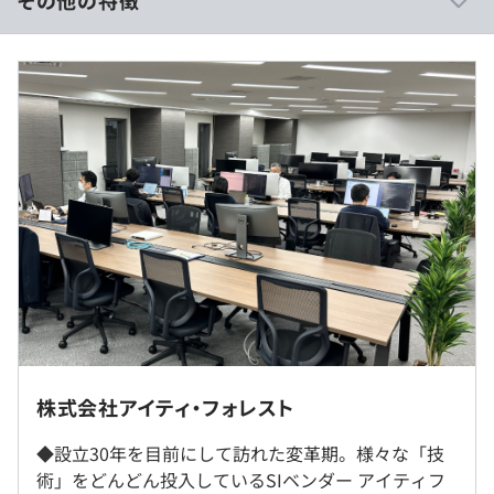
その他の特徴
準で用意されているのが大きな特徴です。機能の開発やカ
スタマイズも自由にできるため、ユーザーに最適なWeb
■賃金形態：年俸制（年俸を12分割）
システムを迅速に提供できます。当社は、米国Liferay社の
■賃金の決定方法：当社規定により決定いたします
正式パートナーであり、長年の経験と他社にはない独自の
■月給：約30.83万円〜49.91万円
ノウハウにより、お客様に合わせたサービスを提供してい
・基本給：約230,183円〜
ます。
・固定残業代：30時間分、約78,117円～（超過分は別
途支給）
・新しいデータベースの技術「NoSQLデータベース」を
活用。この領域で先行しているプロダクト、
『MarkLogic』（米国MarkLogic社）とも正式パートナー
契約を締結し、顧客向けの開発をおこなっています。事前
のモデリングや複雑な変換インタフェースを実装すること
（※
想定年収
は年収提示額を保証するものではありません）
なく、異機種環境にあるさまざまな形態やフォーマットの
データを統合的に管理・利用できる点が特徴。近年のニー
東京本社の中で開発する案件50％
ズが高いビッグデータやAI関連の開発ニーズの核である
お客様先（基本的に23区内）にチームで常駐の上で開発
株式会社アイティ・フォレスト
基本10：00〜19：00（8時間勤務）
DB技術として注目され、市場ニーズが急拡大中。10年先
する案件50％
フレックスタイム制（コアタイム11：00〜15：00）
を見据える技術に触れられます。
※リモート頻度は案件により異なります（9割の案件は週
◆設立30年を目前にして訪れた変革期。様々な「技
休憩時間：60分
2～3日リモートOK）。
術」をどんどん投入しているSIベンダー アイティフ
平均残業時間：平均10-20時間／月