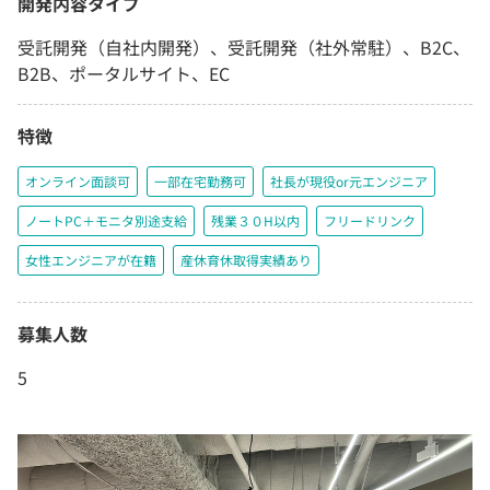
開発内容タイプ
受託開発（自社内開発）、受託開発（社外常駐）、B2C、
B2B、ポータルサイト、EC
特徴
オンライン面談可
一部在宅勤務可
社長が現役or元エンジニア
ノートPC＋モニタ別途支給
残業３０H以内
フリードリンク
女性エンジニアが在籍
産休育休取得実績あり
募集人数
5