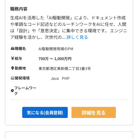
職務内容
生成AIを活用した「AI駆動開発」により、ドキュメント作成
や単調なコード記述などのルーチンワークをAIに任せ、人間
は「設計」や「意思決定」に集中できる環境です。 エンジニ
【開発環境（一部）】
ア経験を活かし、次世代の...
詳しく見る
・言語：Java、PHP、C、Python、Angular、React、
Vue.js、Scala、JavaScriptなど
職種名
AI駆動開発現場のPM
・フレームワーク：Spring Boot、Laravel、Symfony、
給与
700万 〜 1,000万円
Struts
・データベース：Marklogic、Oracle、Postgres、MySQL
勤務地
東京都港区東新橋二丁目3番3号
・ソースコード管理：Git、Subversion
開発環境
Java
PHP
・プロジェクト管理： Redmine、Backlog
フレームワー
・情報共有ツール：Skype、Hangouts、Slack、
ク
Chatwork、Chatter
詳細を見る
気になる(会員登録)
技術者数 108名（2022年03月）
※業務提携先オフショア要員数：200名