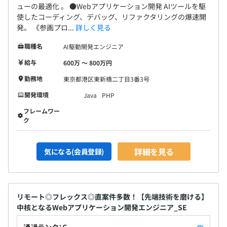
ューの最適化 。 ●Webアプリケーション開発 AIツールを駆
使したコーディング、デバッグ、リファクタリングの爆速開
発。 《参画プロ...
詳しく見る
職種名
AI駆動開発エンジニア
給与
600万 〜 800万円
勤務地
東京都港区東新橋二丁目3番3号
開発環境
Java
PHP
フレームワー
ク
詳細を見る
気になる(会員登録)
リモート◎フレックス◎直案件多数！【先端技術を磨ける】
中核となるWebアプリケーション開発エンジニア_SE