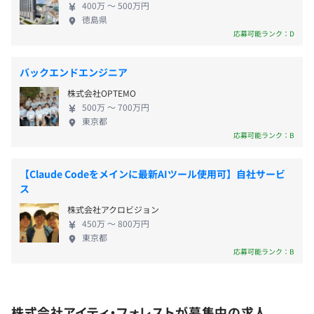
・自己啓発手当（年間一律2万円支給）
ビス業者様）
400万 〜 500万円
※Liferayとは、全世界で利用数50万件を超えるエン
徳島県
・派遣業サービス向け社内ポータルシステム（大手派遣会
タープライズ向けNo.1オープンソースポータルプラ
応募可能ランク：D
社様）
ットフォームです。 Fortune 500を含む様々な業界の
・弊社コーポレートサイト／社内ポータルサイト（弊社）
有力企業で採用され、国内大手企業およびグローバ
・ECパッケージカスタマイズ（大手ECパッケージベンダ
頑張っている社員を評価し、全体会議の時に、会社に貢献
バックエンドエンジニア
ルカンパニーでも数多く採用されており、オープン
ー様向け）
した社員を表彰しインセンティブを支給しています。
株式会社OPTEMO
ソースでありながら、大規模導入でも実績のある製
・ヘルスケアポイントシステム（大手ヘルスケア事業会社
500万 〜 700万円
品です。 アイティ・フォレストは、米国Liferay社正
様向け）
東京都
式パートナーです。日本において先駆者・第一人者と
応募可能ランク：B
・在席管理システム（大手ゲームメーカー様向け）
して、そのプロダクトをフックに地方自治体、大手
・健康指標アプリケーション（フィットネスクラブ様向
昇給：年1回（4月）
飲食会社、大手不動産会社などに取引を広げていま
け）
【Claude Codeをメインに最新AIツール使用可】自社サービ
す。 ※OutSystemsは開発プログラミング工程を自動
ス
・限定S-コマースシステム（官公庁様向け）
化するという高速開発ツールです。 言い換えると
株式会社アクロビジョン
「世界中で利用されているモデル駆動型開発基盤」
社会保険完備（健康保険・厚生年金加入・雇用保険・労災
450万 〜 800万円
になります。モデル駆動型開発とは、システムの設計
東京都
保険）
情報からソースコードなど実装物をそのまま自動生
応募可能ランク：B
・SEカレッジを利用した、e-learningによる学習が可能。
関東ITソフトウェア健康保険組合加入
成する手法で、コーディング業務をなくし、人為ミ
スを減らすという考え方です。 本来ある要件定義/設
計/開発/テストという工程を、OutSystemsでは設計
株式会社アイティ・フォレストが募集中の求人