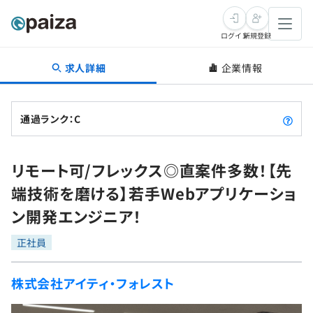
ログイン
新規登録
求人詳細
企業情報
転職・キャリア
未経験転職
求人検索
通過ランク：C
新卒就活
求人検索
インタビュー
リモート可/フレックス◎直案件多数！【先
学習
求人検索
インタビュー
転職成功ガイド
端技術を磨ける】若手Webアプリケーショ
本選考
スキルチェック
講座一覧
ン開発エンジニア！
転職成功ガイド
転職エージェント
ゲーム・マンガ
インターン
プログラミング言語
正社員
問題集
メディア
SQL
4択課題
株式会社アイティ・フォレスト
新卒エージェント
paizaとは？
Tech Team Journal
評価結果一覧
ナレッジ