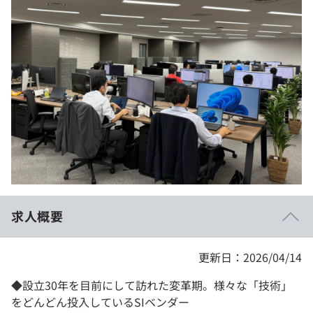
イベント・セミナー
paiza times
再チャレンジ結果一覧
リファレンス
インタビュー
note
就活成功ガイド
プラン
個人向けプラン
法人向けプラン
学校向けプラン
求人概要
契約内容・クーポン
更新日：2026/04/14
◆設立30年を目前にして訪れた変革期。様々な「技術」
をどんどん投入しているSIベンダー