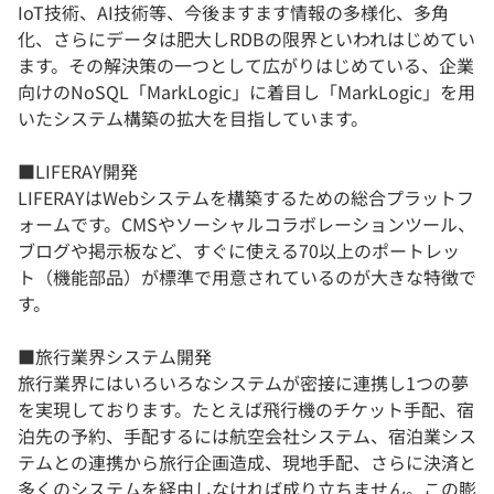
IoT技術、AI技術等、今後ますます情報の多様化、多角
化、さらにデータは肥大しRDBの限界といわれはじめてい
ます。その解決策の一つとして広がりはじめている、企業
向けのNoSQL「MarkLogic」に着目し「MarkLogic」を用
いたシステム構築の拡大を目指しています。
■LIFERAY開発
LIFERAYはWebシステムを構築するための総合プラットフ
ォームです。CMSやソーシャルコラボレーションツール、
ブログや掲示板など、すぐに使える70以上のポートレッ
ト（機能部品）が標準で用意されているのが大きな特徴で
す。
■旅行業界システム開発
旅行業界にはいろいろなシステムが密接に連携し1つの夢
を実現しております。たとえば飛行機のチケット手配、宿
泊先の予約、手配するには航空会社システム、宿泊業シス
テムとの連携から旅行企画造成、現地手配、さらに決済と
多くのシステムを経由しなければ成り立ちません。この膨