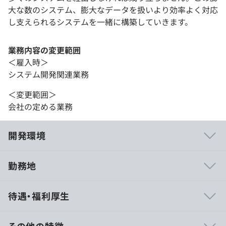
大な数のシステム、膨大なデータを扱いより効率よく対応
し支えられるシステムを一緒に構築していきます。
業務内容の変更範囲
＜雇入時＞
システム開発関連業務
＜変更範囲＞
会社の定める業務
開発環境
勤務地
■他社との差別化を図ったサービス展開
待遇・福利厚生
・Webシステム構築プラットフォーム「Liferay」を活
用。CMSやソーシャルコラボレーションツール、ブログ
や掲示板など、70以上のポートレット（機能部品）が標