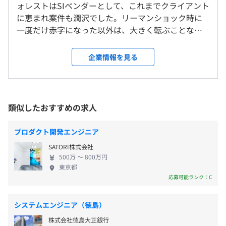
ォレストはSIベンダーとして、これまでクライアント
に恵まれ案件も潤沢でした。リーマンショック時に
就業場所の変更範囲
・ホテルチャネルマネジャー連携システム構築（大手旅行
一度だけ赤字になった以外は、大きく転ぶことなく
＜雇入時＞
代理店）
これまで約30年間、順調に事業成長をしておりま
本社および主要顧客先
・完全週休2日制（土・日）
・生命保険会社様コーポレートサイトリニューアル（生命
す。 ただ、このまま「堅調」のペースで良いものか
＜変更範囲＞
企業情報を見る
・祝日
保険会社様）
と社内で議論になることもあり、より「急成長」を
会社の定める場所
・リフレッシュ休暇（上半期3日、下半期3日）
・社内インサイトリニューアル（イメージング、ヘルスケ
するために、抜本的な動きをするタイミングに差し
・年末年始休暇
ア＆マテリアルズソリューションの開発・製造・販売・サ
掛かっています。 ◆AIの力で、システム開発の未来
・有給休暇
受動喫煙防止措置に関する事項
ービス会社様）
を切り拓く アイティ・フォレストは1997年の創業以
類似したおすすめの求人
・産前産後休暇（取得実績あり）
・従業員に対する受動喫煙対策：あり
・旅行代理店海外法人基幹システム（大手旅行代理店）
来、Webソリューションのプロフェッショナルとし
・生理休暇
対策内容：原則屋内全面禁煙
・貨物航空様向け乗務員管理システム（貨物航空会社様）
て歩んできました 。現在、私たちは大きな転換期を
・慶事休暇
プロダクト開発エンジニア
・巡回物件検査アプリ（大手不動産管理会社様）
迎えています。従来のシステムエンジニアリング企業
・弔事休暇
・確定申告アプリ（会計ソフトメーカー様）
SATORI株式会社
から、AIを駆使して新たな価値を創出する「AIエンジ
・育児時間取得
・地方自治体ポータルサイト（地方自治体様）
500万 〜 800万円
ニアリング企業」へと進化を遂げようとしています
・育児休業・介護休業制度（取得実績あり）
東京都
・飲食業向け求人システムの管理機能（大手飲食サービス
・JR各線(烏森口)「新橋」駅 徒歩5分
。 LiferayやOutSystemsといった最先端のプラット
応募可能ランク：C
会社様）
・東京メトロ銀座線(A2出口)「新橋」駅徒歩5分
フォームに加え、「AI駆動型開発」や「AIエージェン
・不動産賃貸業向け入居者マイページシステム（大手不動
・都営浅草線(A1出口)「新橋」駅徒歩5分
トビジネス」といった次世代領域へ積極的に挑戦し
産会社様）
・ゆりかもめ(7番出口)「新橋」駅徒歩4分
システムエンジニア（徳島）
ています 。技術の力で顧客のビジネスを加速させた
・交通費（全額支給）
・通信サービス業 向け社内人材管理システム（通信サー
・都営大江戸線(7番出口)「汐留」駅徒歩4分
株式会社徳島大正銀行
い、そんな向上心溢れるエンジニアを求めています。