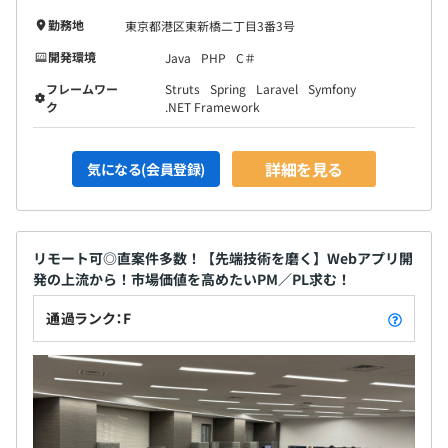
勤務地
東京都港区東新橋二丁目3番3号
開発環境
Java
PHP
C＃
フレームワー
Struts
Spring
Laravel
Symfony
ク
.NET Framework
詳細を見る
気になる(会員登録)
リモート可◎直案件多数！【先端技術を磨く】Webアプリ開
発の上流から！市場価値を高めたいPM／PL求む！
通過ランク：F