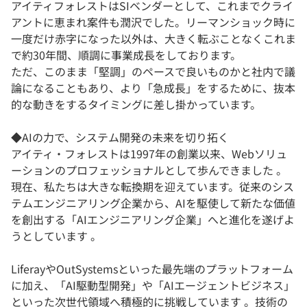
アイティフォレストはSIベンダーとして、これまでクライ
アントに恵まれ案件も潤沢でした。リーマンショック時に
一度だけ赤字になった以外は、大きく転ぶことなくこれま
で約30年間、順調に事業成長をしております。
ただ、このまま「堅調」のペースで良いものかと社内で議
論になることもあり、より「急成長」をするために、抜本
的な動きをするタイミングに差し掛かっています。
◆AIの力で、システム開発の未来を切り拓く
アイティ・フォレストは1997年の創業以来、Webソリュ
ーションのプロフェッショナルとして歩んできました 。
現在、私たちは大きな転換期を迎えています。従来のシス
テムエンジニアリング企業から、AIを駆使して新たな価値
を創出する「AIエンジニアリング企業」へと進化を遂げよ
うとしています 。
LiferayやOutSystemsといった最先端のプラットフォーム
に加え、「AI駆動型開発」や「AIエージェントビジネス」
といった次世代領域へ積極的に挑戦しています 。技術の