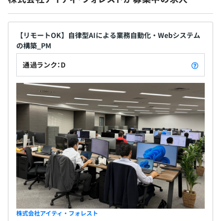
情報のみあればこれらの工程はすべてソフトウェア
Lenovo T14 Gen3
無期雇用
上で完結できます。 アイティ・フォレストでは顧客
Intel Core i5-1240P
に対して積極的にOutSystemsを導入いただき、技術
32 GB メモリー
【リモートOK】自律型AIによる業務自動化・Webシステム
的なレベルを1つ、2つ上げていただくように試みて
512 GB SSD(PCIe-NVMe Gen4)
の構築_PM
います。
IR&1080p FHDカメラ(Windows Hello 対応)
3カ月（条件などの変更はありません）
通過ランク：D
1920x1200 液晶
Microsoft 365 (旧 Office 365)
オブジェクト指向、ウォーターフォール、アジャイル
株式会社アイティ・フォレスト