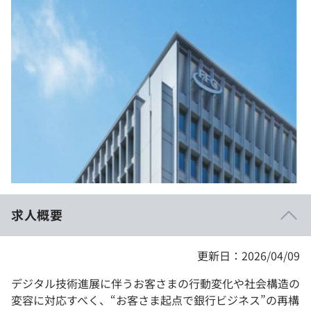
イベント・セミナー
paiza times
再チャレンジ結果一覧
リファレンス
インタビュー
note
就活成功ガイド
プラン
個人向けプラン
法人向けプラン
学校向けプラン
求人概要
契約内容・クーポン
更新日：2026/04/09
デジタル技術進展に伴うお客さまの行動変化や社会構造の
変容に対応すべく、“お客さま起点で銀行ビジネス”の再構