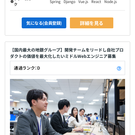
Spring
Django
Vue.js
React
Node.js
ク
詳細を見る
気になる(会員登録)
【国内最大の地銀グループ】開発チームをリードし自社プロ
ダクトの価値を最大化したいミドルWebエンジニア募集
通過ランク：D