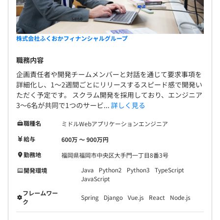
株式会社ふくおかフィナンシャルグループ
職務内容
企画責任者や開発チームメンバーと対話を通じて要求事項を
詳細化し、1～2週間ごとにリリースするスピード感で開発い
ただく予定です。 スクラム開発を採用しており、エンジニア
3～6名が共同で1つのサービ...
詳しく見る
職種名
ミドルWebアプリケーションエンジニア
給与
600万 〜 900万円
勤務地
福岡県福岡市中央区大手門一丁目8番3号
Java
Python2
Python3
TypeScript
開発環境
JavaScript
フレームワー
Spring
Django
Vue.js
React
Node.js
ク