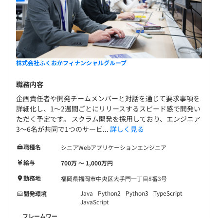
株式会社ふくおかフィナンシャルグループ
職務内容
企画責任者や開発チームメンバーと対話を通じて要求事項を
詳細化し、1～2週間ごとにリリースするスピード感で開発い
ただく予定です。 スクラム開発を採用しており、エンジニア
3～6名が共同で1つのサービ...
詳しく見る
職種名
シニアWebアプリケーションエンジニア
給与
700万 〜 1,000万円
勤務地
福岡県福岡市中央区大手門一丁目8番3号
Java
Python2
Python3
TypeScript
開発環境
JavaScript
フレームワー