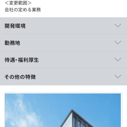
＜変更範囲＞
会社の定める業務
開発環境
勤務地
・福岡銀行アプリ（誰でも使え、日常使いから金融商品取
待遇・福利厚生
引までのアプリ完結を順次実現）
・BIZSHIP（デジタル通帳、経営診断機能など、事業者さ
ま向けの便利機能を集めたポータルサイト）
その他の特徴
月収：30万円～80万円
※経験・能力・スキル等を考慮し、話し合いのうえ決定い
たします
FFGでは、業務別研修のほか、3行合同の新入行員研修、
自己啓発のための業務後の勉強会や、土曜日のサタデーカ
レッジ等、幅広い取り組みを展開しています。従業員の勉
強意欲や上昇志向を引き出すための機会を出来るだけ多