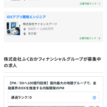
生活者向けのサービスを生み出しながら、法人向け
応募可能ランク：C
の新しいソリューションも続々と開発中です。 ●と
契約更新の判断基準
りあえず、やってみる ●本部と支店が連携して新し
入社後6カ月間は契約社員となりますが、勤務態度など期
iOSアプリ開発エンジニア
い価値を生み出す ●少人数でスピード感を持って物
待通り就業いただければ正社員となります
株式会社サイエンスアーツ
事を進める このような風土を銀行の中に持ち込ん
500万 〜 1,000万円
で、変革を進めています。 誰もたどり着いたことの
東京都
契約更新の上限
ない未来をつくる。 暮らし、お金、地域、経済の変
応募可能ランク：B
契約満了後は、正社員になりますので契約社員としての更
革を、共に目指し、 国内最大の地銀グループという
新はなしとなります。
安定基盤のもと、唯一無二の斬新なプロジェクトに
思い切りチャレンジしませんか？
株式会社ふくおかフィナンシャルグループが募集中
の求人
当初6カ月は有期契約、その後正社員採用
※2021年度 正社員採用実績 100%
【PM／DXへ100億円投資】国内最大の地銀グループで、金
融業界のDXを推進する内製開発のPM
通過ランク：D