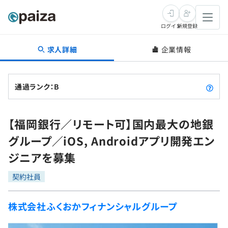
ログイン
新規登録
求人詳細
企業情報
転職・キャリア
未経験転職
求人検索
通過ランク：B
新卒就活
求人検索
インタビュー
【福岡銀行／リモート可】国内最大の地銀
学習
求人検索
インタビュー
転職成功ガイド
グループ／iOS, Androidアプリ開発エン
本選考
スキルチェック
講座一覧
ジニアを募集
転職成功ガイド
転職エージェント
ゲーム・マンガ
インターン
プログラミング言語
契約社員
問題集
メディア
SQL
4択課題
株式会社ふくおかフィナンシャルグループ
新卒エージェント
paizaとは？
Tech Team Journal
評価結果一覧
ナレッジ