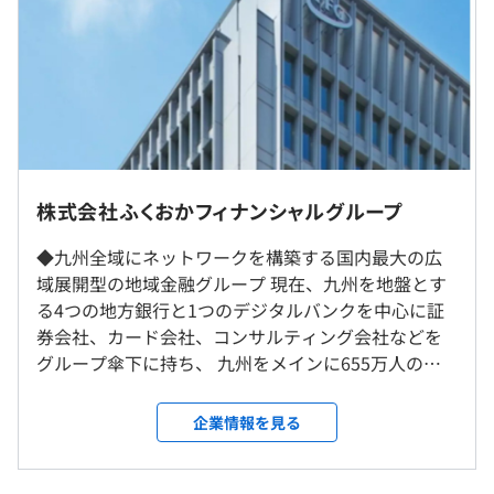
く、多彩に提供していくことで、FFGブランドの向上と従
業員の成長に繋げていくことを目指しています。
（※
想定年収
は年収提示額を保証するものではありません）
・サタデーカレッジ
・e-ラーニング
・資格試験
8:45～17:45（フレックス勤務制度あり）
・外部スクール補助制度
休憩時間：休憩60分 ※昼食時間は業務の都合により各々
など
の自主性に任せています
就業場所の変更範囲
株式会社ふくおかフィナンシャルグループ
平均残業時間：平均約20時間／月
＜雇入時＞
◆九州全域にネットワークを構築する国内最大の広
福岡本社、および自宅
WindowsノートPCかMacbookProから選択可
域展開型の地域金融グループ 現在、九州を地盤とす
＜変更範囲＞
CPU：Core i5以上
る4つの地方銀行と1つのデジタルバンクを中心に証
会社の定める場所（テレワークを行う場所を含む）
完全週休2日制（土曜日、日曜日）、祝日、有給休暇（17
メモリ：16GB
券会社、カード会社、コンサルティング会社などを
～20日）、連続休暇（5営業日）、特別休暇（慶弔等）、
グループ傘下に持ち、 九州をメインに655万人の個
育児休業、介護休業
受動喫煙防止措置に関する事項
人取引先数があります。 総資産規模は29.1兆円で全
敷地内禁煙（喫煙場所あり）
国の地銀グループの中でもNo.1となり、地域金融機
企業情報を見る
アジャイル、スクラム、ペアプロ、テスト駆動開発
関としては日本で最大規模を誇ります。 ◆「DX銘柄
2023」に銀行業で唯一2年連続の選定！ 現在FFGで
・企業年金基金制度