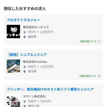
は、デジタル技術進展に伴うお客さまの行動変化や
・従業員財形預金制度等
地下鉄空港線「大濠公園駅」徒歩5分
社会構造の変容に対応すべく、 “お客さま起点で銀行
類似したおすすめの求人
・持株制度
ビジネス”の再構築を図る「DX（デジタルトランスフ
・退職金制度（確定拠出年金制度）
ォーメーション）」を推進しています。 既存事業の
プロダクトマネジャー
改革はもちろんのこと、将来を見据えた新規事業の
株式会社センキャク
創出を並行でおこない、 ビジネスの変化の速さに対
600万 〜 1,000万円
Docker、AWS CloudFormation、Ansible、Amazon
応するためにシステム内製化組織（開発チーム）の
福岡県
昇給・昇格年１回（７月）
ECS、Amazon CloudWatch
立ち上げとアジャイル開発の導入を2018年から推進
応募可能ランク：F
しています。 ◆日本初のデジタルバンクとして『み
んなの銀行』が開業 2021年1月4日、今までになかっ
【開発】シニアエンジニア
た次世代銀行「デジタルバンク（みんなの銀行）」
各種社会保険完備
株式会社ProVision
が開業しました。 「デジタルバンク（みんなの銀
600万 〜 1,000万円
行）」は、1981年以降生まれのミレニアル世代をタ
東京都
ーゲットに、 デジタルネイティブな視点でゼロから
応募可能ランク：B
設計・構築するモバイル専業の次世代銀行となりま
有期雇用
チーム開発手法のスクラムを採用しており、エンジニア：
す。 ◆『人とデジタルの力で、暮らしと経済を新し
プリンター、複合機向けのホスト系ソフト開発エンジニア
4～6人が共同で1サービスを創り上げていきます。
く』 私たちのミッションは、暮らしと経済を、人と
開発環境：AWS、Docker、IntelliJ IDEA、Slack 等
キヤノン株式会社
契約更新の有無・契約期間の定め
技術の力で進化させること。 日本初のスマホ専業デ
500万 〜 750万円
なし(６ヶ月)
ジタルバンクやオンライン口座振替サービスなど、
神奈川県