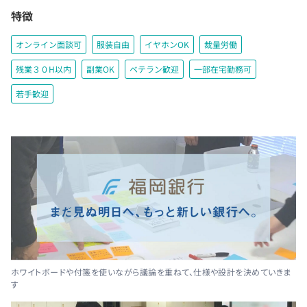
特徴
オンライン面談可
服装自由
イヤホンOK
裁量労働
残業３０H以内
副業OK
ベテラン歓迎
一部在宅勤務可
若手歓迎
ホワイトボードや付箋を使いながら議論を重ねて、仕様や設計を決めていきま
す