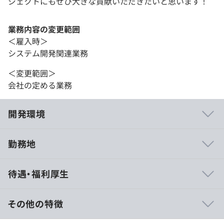
ジェクトにもぜひ大きな貢献いただきたいと思います！
業務内容の変更範囲
＜雇入時＞
システム開発関連業務
＜変更範囲＞
会社の定める業務
開発環境
勤務地
・当社はPC操作を効率よく行い生産性を高く維持するた
待遇・福利厚生
め、使い勝手のよいPCを選択いただけます。
・初心者でも安心してスタートできる、充実したサポート
体制を整えています。これからシステム開発を学びたい方
その他の特徴
も、経験を積んで技術を高めたい方も、大歓迎です。
一歩ずつ確実にスキルアップを目指せる環境がここにあり
月給：40万円～60万円