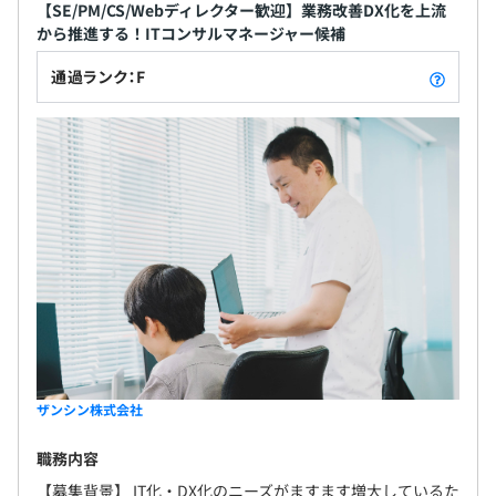
・Web Server：Nginx、Apache
【SE/PM/CS/Webディレクター歓迎】業務改善DX化を上流
3カ月（試用期間終了後、契約を更新する場合は必ず正社
・DB：MySQL、PostgreSQL
から推進する！ITコンサルマネージャー候補
員雇用となります）
・バージョン管理：GitLab
通過ランク：F
・コンテナ：Docker
半期ごとの目標設定、振り返りによる評価をおこなってい
ます。
エンジニアは、
・開発スペシャリスト
・アーキテクト
・マネジメント
・上記の組み合わせ
としてのキャリアを用意しています。
ザンシン株式会社
職務内容
５割システムエンジニア
【募集背景】 IT化・DX化のニーズがますます増大しているた