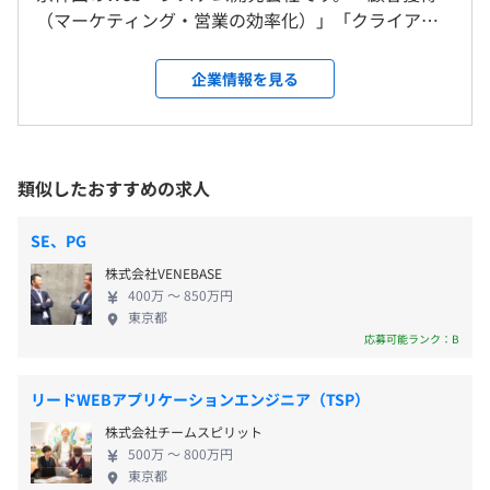
・祝日
（マーケティング・営業の効率化）」「クライアン
・年末年始休暇
ト事業（ITで付加価値を高める）」「バックエンド
・夏季休暇
受動喫煙防止措置に関する事項
相談の上、お好きなサイズのモニターを支給いたします。
業務（社内の生産性向上）」の3分野でシステム開発
企業情報を見る
・有給休暇
敷地内禁煙／敷地内禁煙（喫煙場所なし）
PCのOSは、win/mac のどちらか希望に従います。
およびDXコンサルティング事業を展開しています。
近くに喫煙スペースがあります
下記のスペック以上のPCを支給します。
多種多様な業界・業種のお客様が抱えるデジタル課
・CPU：2.6GHz 6コアIntel Core i7以上 (macの場合、
題に対して、Webサイト／専用システムサービス／
M1/2も可)
Webマーケティング／アプリ／営業マーケティング
類似したおすすめの求人
・通勤交通費（全額支給）
・SSD・512GB以上
／管理系システム／IoT／新規事業などの幅広いソリ
・住宅手当（会社近隣賃貸住宅居住で最大15,000円／
・「神田駅」より徒歩5分
・メモリ：32GB 2,666MHz DDR4以上
ューションを、末永く、柔軟に提供することで解決
月）
SE、PG
・「淡路町駅」より徒歩4分
※PCのこだわりがある方は、自分のPCで作業することも
に導きます。これまでに「ネット記事の盗作検知AIシ
・「小川町駅」より徒歩4分
可能です。
株式会社VENEBASE
ステムの構築」や「B2Bライブ配信プラットフォー
・「秋葉原駅」より徒歩10分
その場合は、PC手当を支給します。
400万 〜 850万円
ム」、「物流仕分けシステムの開発」など、数々の
東京都
実績を積み重ねています。 また、お客様のDX化支援
応募可能ランク：B
昇給査定：年1回（随時実施）
で蓄積したノウハウや知見を取り入れ、新規事業と
して自社クラウドサービス開発に進出しています。さ
リードWEBアプリケーションエンジニア（TSP）
アジャイル
らなる成長に向けて、自社プロダクトを世に送り出
株式会社チームスピリット
すことが次の大きな目標です。主力事業である受託開
社会保険完備（健康保険・厚生年金加入・雇用保険・労災
500万 〜 800万円
発はもちろんのこと、自社プロダクト開発のプロジ
東京都
保険）