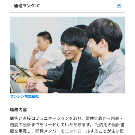
・マークアップ エンジニア
通過ランク：C
・開発エンジニア
のチームで開発していくことが多いです。
ザンシン株式会社
職務内容
顧客と直接コミュニケーションを取り、要件定義から画面・
機能の設計までをリードしていただきます。 社内用の設計書
類を用意し、開発メンバーをコントロールすることが主な役