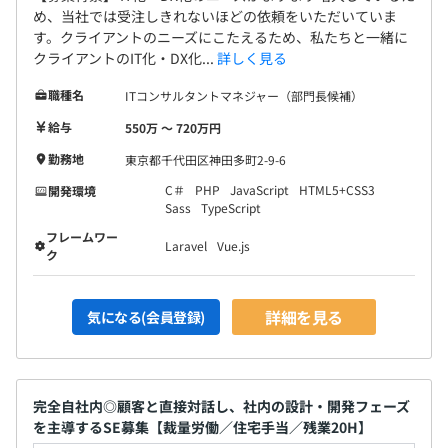
５割ビジネス職
め、当社では受注しきれないほどの依頼をいただいていま
す。クライアントのニーズにこたえるため、私たちと一緒に
経験がある若手が活躍中です。
クライアントのIT化・DX化...
詳しく見る
職種名
ITコンサルタントマネジャー（部門長候補）
給与
550万 〜 720万円
勤務地
東京都千代田区神田多町2-9-6
C＃
PHP
JavaScript
HTML5+CSS3
開発環境
Sass
TypeScript
フレームワー
Laravel
Vue.js
ク
詳細を見る
気になる(会員登録)
アジャイル開発手法を用いて、アプリケーションごとに
1〜2名で開発を担当します。
構成としては、
・ディレクター
完全自社内◎顧客と直接対話し、社内の設計・開発フェーズ
・デザイナー
を主導するSE募集【裁量労働／住宅手当／残業20H】