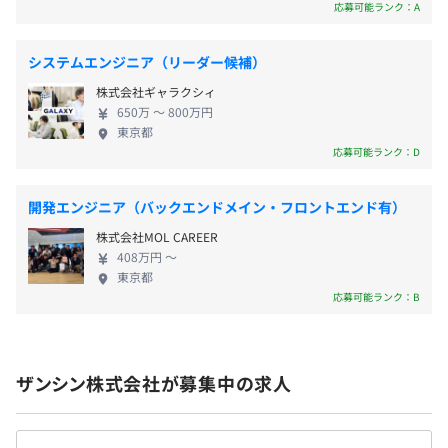
ェクトにも大きく貢献してくださるエンジニアを求
応募可能ランク：A
協会けんぽ加入
めています。デジタルプロ集団にジョインし、会社と
ともに一緒に成長していきませんか？
システムエンジニア（リーダー候補）
株式会社ギャラクシィ
有期雇用
Docker
650万 〜 800万円
東京都
応募可能ランク：D
契約更新の有無・契約期間の定め
あり(3か月間は契約、その後正社員雇用)
開発エンジニア（バックエンドメイン・フロントエンド有）
株式会社MOL CAREER
契約更新の判断基準
408万円 〜
本人の能力、業務量、業務成績、勤務態度、会社の契約状
東京都
況により判断
応募可能ランク：B
【開発環境】
・サーバ：GCPのCloud Run、Cloud Storage
契約更新の上限
・OS：Linux
3か月間は契約、その後正社員雇用
・言語：C#、PHP、JavaScript、TypeScript、
ザンシン株式会社が募集中の求人
HTML5+CSS3、Sass
・フレームワーク：.NET Core、Vue.js