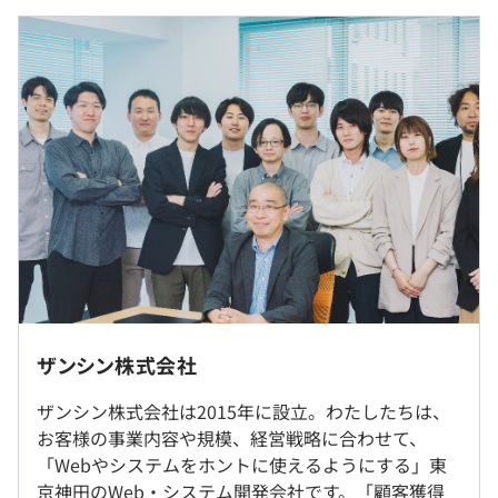
ます。あなたの成長を全力でサポートします。
※経験・能力を考慮の上、決定いたします。
・コーディングに専念できるように、コードを書く以外の
※固定残業代制度は採用していません。
作業は極力自動化する文化が根付いています。「開発だけ
を徹底して行いたい」「コーディングスキルを最大限に発
揮したい」という志向の方にはピッタリの環境です。
・新しい技術や言語、フレームワーク、さらにはAI（機械
学習）の組み込みなど、技術的なチャレンジに積極的に取
（※
想定年収
は年収提示額を保証するものではありません）
り組む風土があるので、最新技術を駆使し、自分自身のス
キルアップを目指せる環境が整っています。
・一緒に働くチームメンバーとお互い高めあいながら、働
専門業務型裁量労働制（みなし労働時間8時間）
けることが最大の福利厚生です。
休憩時間：60分（※昼食時間は業務の都合により各々の
自主性に任せています）
就業場所の変更範囲
ザンシン株式会社
平均残業時間：平均10〜20時間／月
＜雇入時＞
■受託開発
ザンシン株式会社は2015年に設立。わたしたちは、
東京都千代田区神田多町2-9-6 田中ビル本館3階31号室
施工管理ツールやライブ中継用のアプリ開発、学会向けの
お客様の事業内容や規模、経営戦略に合わせて、
他、会社が指定する場所
システム開発など業界・業種は多岐にわたります。
「Webやシステムをホントに使えるようにする」東
＜変更範囲＞
・完全週休2日制（土・日）
京神田のWeb・システム開発会社です。「顧客獲得
業務の都合により、就業場所の変更を命ずることがある。