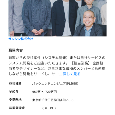
ザンシン株式会社
職務内容
顧客からの受注案件（システム開発）または自社サービスの
システム開発をご担当いただきます。 【担当業務】 企画担
当者やデザイナーなど、さまざまな職種のメンバーとも連携
しながら開発をリードし、サー...
詳しく見る
職種名
バックエンドエンジニア(PL候補）
給与
480万 〜 720万円
勤務地
東京都千代田区神田多町2-9-6
開発環境
C＃
PHP