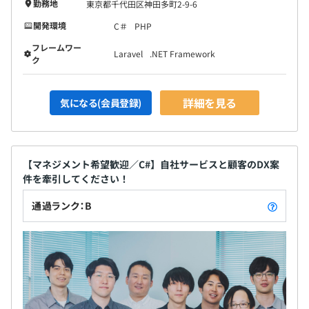
勤務地
東京都千代田区神田多町2-9-6
開発環境
C＃
PHP
フレームワー
Laravel
.NET Framework
ク
詳細を見る
気になる(会員登録)
【マネジメント希望歓迎／C#】自社サービスと顧客のDX案
件を牽引してください！
通過ランク：B