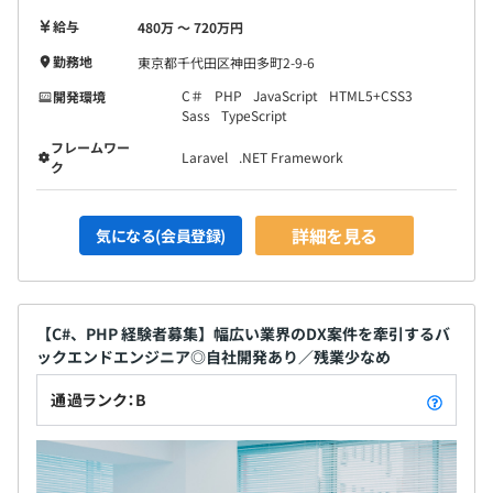
給与
480万 〜 720万円
勤務地
東京都千代田区神田多町2-9-6
C＃
PHP
JavaScript
HTML5+CSS3
開発環境
Sass
TypeScript
フレームワー
Laravel
.NET Framework
ク
詳細を見る
気になる(会員登録)
【C#、PHP 経験者募集】幅広い業界のDX案件を牽引するバ
ックエンドエンジニア◎自社開発あり／残業少なめ
通過ランク：B