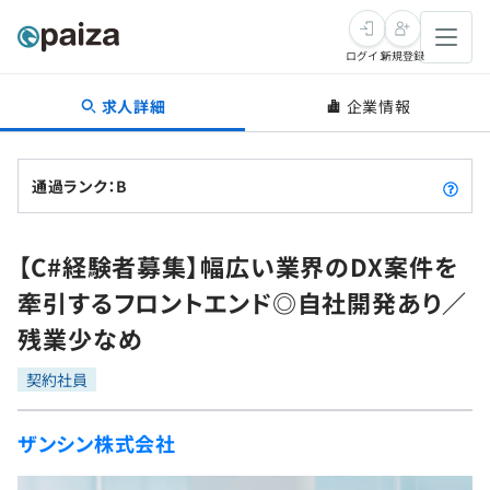
ログイン
新規登録
求人詳細
企業情報
転職・キャリア
未経験転職
求人検索
通過ランク：B
新卒就活
求人検索
インタビュー
【C#経験者募集】幅広い業界のDX案件を
学習
求人検索
インタビュー
転職成功ガイド
牽引するフロントエンド◎自社開発あり／
本選考
スキルチェック
講座一覧
残業少なめ
転職成功ガイド
転職エージェント
ゲーム・マンガ
インターン
プログラミング言語
契約社員
問題集
メディア
SQL
4択課題
ザンシン株式会社
新卒エージェント
paizaとは？
Tech Team Journal
評価結果一覧
ナレッジ