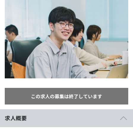
イベント・セミナー
paiza times
再チャレンジ結果一覧
リファレンス
インタビュー
note
就活成功ガイド
プラン
個人向けプラン
法人向けプラン
学校向けプラン
契約内容・クーポン
この求人の募集は終了しています
求人概要