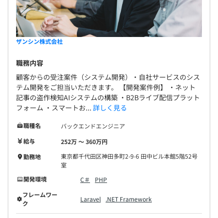
ザンシン株式会社
職務内容
顧客からの受注案件（システム開発）・自社サービスのシス
テム開発をご担当いただきます。 【開発案件例】 ・ネット
記事の盗作検知AIシステムの構築 ・B2Bライブ配信プラット
フォーム ・スマートお...
詳しく見る
職種名
バックエンドエンジニア
給与
252万 〜 360万円
東京都千代田区神田多町2-9-6 田中ビル本館5階52号
勤務地
室
開発環境
C＃
PHP
フレームワー
Laravel
.NET Framework
ク