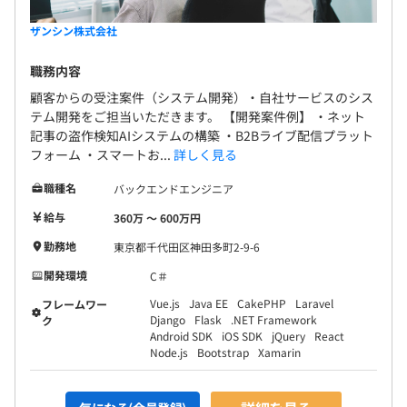
ザンシン株式会社
職務内容
顧客からの受注案件（システム開発）・自社サービスのシス
テム開発をご担当いただきます。 【開発案件例】 ・ネット
記事の盗作検知AIシステムの構築 ・B2Bライブ配信プラット
フォーム ・スマートお...
詳しく見る
職種名
バックエンドエンジニア
給与
360万 〜 600万円
勤務地
東京都千代田区神田多町2-9-6
開発環境
C＃
Vue.js
Java EE
CakePHP
Laravel
フレームワー
Django
Flask
.NET Framework
ク
Android SDK
iOS SDK
jQuery
React
Node.js
Bootstrap
Xamarin