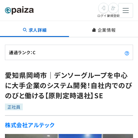
ログイン
新規登録
求人詳細
企業情報
転職・キャリア
未経験転職
求人検索
通過ランク：C
新卒就活
求人検索
インタビュー
愛知県岡崎市｜デンソーグループを中心
学習
求人検索
インタビュー
転職成功ガイド
に大手企業のシステム開発！自社内でのび
本選考
スキルチェック
講座一覧
のびと働ける【原則定時退社】SE
転職成功ガイド
転職エージェント
ゲーム・マンガ
インターン
プログラミング言語
正社員
問題集
メディア
SQL
4択課題
株式会社アルテック
新卒エージェント
paizaとは？
Tech Team Journal
評価結果一覧
ナレッジ