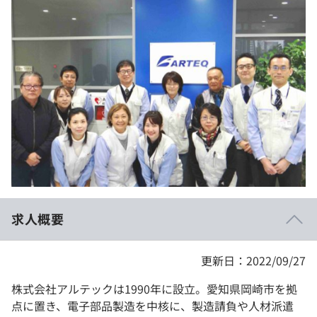
イベント・セミナー
paiza times
再チャレンジ結果一覧
リファレンス
インタビュー
note
就活成功ガイド
プラン
個人向けプラン
法人向けプラン
学校向けプラン
求人概要
契約内容・クーポン
更新日：2022/09/27
株式会社アルテックは1990年に設立。愛知県岡崎市を拠
点に置き、電子部品製造を中核に、製造請負や人材派遣