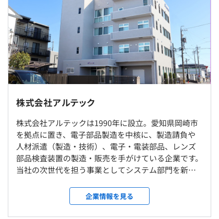
8：30～17：30（所定労働時間8時間）
休憩時間：60分
平均残業時間：平均10時間程度／月
基本的な常駐はありません。打ち合わせでお客様先に伺う
場合がああります。
株式会社アルテック
・年間休日113日
株式会社アルテックは1990年に設立。愛知県岡崎市
・土曜、日曜
を拠点に置き、電子部品製造を中核に、製造請負や
・有給休暇（10日～）
東海道本線「岡崎駅」より徒歩10分
人材派遣（製造・技術）、電子・電装部品、レンズ
部品検査装置の製造・販売を手がけている企業です。
当社の次世代を担う事業としてシステム部門を新た
に設置し、現在はシステム開発に力を注いでいます。
・通勤手当（会社規定に基づき支給）
世界規模でシェアを獲得している自動車部品メーカ
企業情報を見る
・残業手当（残業時間に応じて別途支給）
ーの1つであるデンソーグループとの長期取引を中心
に、数多くの大手優良企業から開発案件を任されて