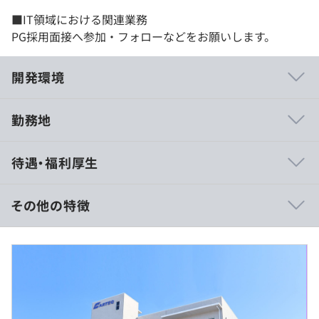
■IT領域における関連業務
PG採用面接へ参加・フォローなどをお願いします。
開発環境
勤務地
ISO9001、ISO14001を取得しており顧客目線での品質を
待遇・福利厚生
重視しています。
その他の特徴
月給（基本給）：40万円〜60万円
相談の上、ご希望のマシンを支給いたします。
（※
想定年収
は年収提示額を保証するものではありません）