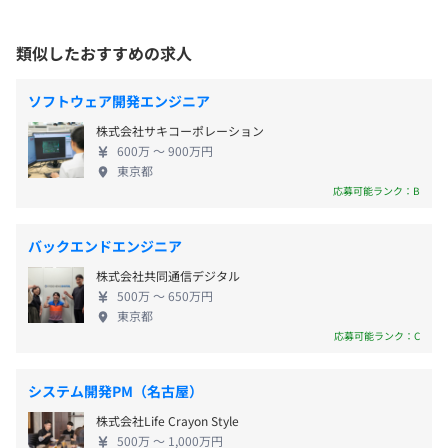
いる点が特徴です。主に自動車業界における稼働監視
システムや生産管理システム、各種データ収集／解
類似したおすすめの求人
昇給査定年1回（5月）
析システムなどを開発しています。 製品の製造から
技術開発までの幅広い工程で活躍できるため、堅実
ソフトウェア開発エンジニア
な経営基盤のもと長期的なキャリアを目指せる環境
株式会社サキコーポレーション
です。
社会保険完備（健康保険・厚生年金加入・雇用保険・労災
600万 〜 900万円
東京都
保険）
応募可能ランク：B
バックエンドエンジニア
3カ月
株式会社共同通信デジタル
500万 〜 650万円
東京都
応募可能ランク：C
システム開発PM（名古屋）
株式会社Life Crayon Style
500万 〜 1,000万円