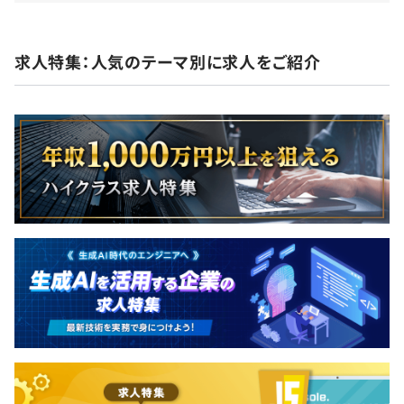
・言語：JavaScript,Python＋TypeScript
・フレームワーク：Next.js, Serverless Framework
求人特集：人気のテーマ別に求人をご紹介
・データベース：Amazon DynamoDB, Elasticsearch
・CI / CD：GitHub Actions
・その他：AWS-CDK, CloudFormation, CloudWatch
全社12名
■エンジニアチーム
・フロントエンドエンジニア1名
・業務委託エンジニア3名
※今後事業の成長に伴い、人員拡大も考えています。今後
のorosyの成長を支えるエンジニアチームの基盤を創るメ
ンバーとしてお待ちしています！