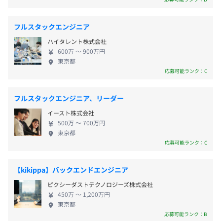
・通勤手当
のため、エンジニアにとっては何がユーザにとって
良いかを議論しながら、チームが一体となってプロ
フルスタックエンジニア
ダクトの開発に深く携われるところも魅力です。 シ
ハイタレント株式会社
ード期のベンチャーのため、非常に裁量が多く「会
ストックオプション：あり
600万 〜 900万円
社を一緒につくっていく」経験ができます。 グロー
東京都
AWS CloudFormation、Amazon CloudWatch
バル展開を前提としているビジネスモデルのため事
応募可能ランク：C
業の海外展開などに興味がある方はぜひ話を聞きに
きてください！
昇給：年2回（1月・7月）
フルスタックエンジニア、リーダー
Elasticsearch
イースト株式会社
500万 〜 700万円
東京都
応募可能ランク：C
社会保険完備（健康保険・厚生年金加入、雇用保険・労災
保険）
【kikippa】バックエンドエンジニア
ピクシーダストテクノロジーズ株式会社
450万 〜 1,200万円
東京都
6カ月間の試用期間あり（待遇に変更はありません）
・サーバ：AWS
応募可能ランク：B
・OS：Linux