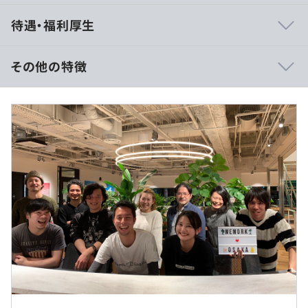
■開発プロセス
待遇・福利厚生
orosyでは、スクラムを採用しています。
新しい機能を実装するときは、まずPdMがエピックを作
成します。
その他の特徴
次にPdMが作成したエピックを元に、エンジニアとPdM
との間で仕様を議論し、詳細な仕様を検討します。
・年俸制（分割回数12回）
議論した結果を元に、スパイク(技術検証)や実装方法を比
年俸 6,000,000円～9,000,000円
較・検討したデザインドキュメントの作成をおこないま
す。
【給与例】年俸600万の場合
基本給377,700円以上※固定残業代（122,300円、30時間
フロントエンドのデザインが必要な場合は、同時にデザイ
相当分）含む。30時間超過分は別途支給。
ナーやPdMと議論をしながら、デザインを作成していき
ます。
検討した仕様は、開発チームでのデザインドキュメントの
レビューを経て決定され、実際の開発に移っていく流れと
なっています。
（※
想定年収
は年収提示額を保証するものではありません）
■開発フロー
orosyでは、GitHub Flowを採用しています。