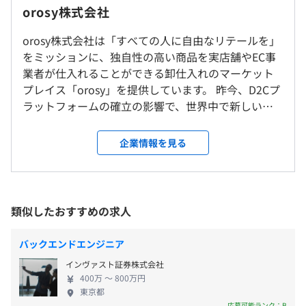
リモートワーク可（東京：市ヶ谷、大阪：中津 にもオフ
orosy株式会社
フレックスタイム制（コアタイム：有 11:00～17:00）
常にmainブランチが開発環境へデプロイされている状態
ィス有）
休憩時間：休憩60分 ※昼食時間は業務の都合により各々
で、その開発環境に対してQAを行い、本番環境へリリー
orosy株式会社は「すべての人に自由なリテールを」
の自主性に任せています
スをおこなっています。
をミッションに、独自性の高い商品を実店舗やEC事
平均残業時間：基本残業はありません
最近では、2日に1回は本番環境へのリリースをおこなって
業者が仕入れることができる卸仕入れのマーケット
います。
プレイス「orosy」を提供しています。 昨今、D2Cプ
ラットフォームの確立の影響で、世界中で新しいブ
ランドが誕生しており、orosyはそういった新興ブラ
【年間休日122日】
ンドを取りまとめ、国内外の取引を自由にすること
企業情報を見る
・完全週休2日制
・勉強会の参加費や他社との交流費を会社が負担
ができるプラットフォームを目指しています。 アメ
・土曜 日曜 祝日
・CoralCapitalの投資先同士の部活動への参加費用を一部
リカでは類似サービスを展開しているスタートアッ
・夏期5日
補助
プ企業がデカコーン（創業数年で時価総額1兆円）と
・年末年始5日
・採用候補者とのお茶・食事代を会社が負担
なるなど、世界中で注目されているマーケットです。
類似したおすすめの求人
・その他（GW、育休、慶弔休暇 等）
その中で弊社は着実にシェアを確立しており、2021
年7月、Pre-シリーズAで複数の海外機関投資家など
バックエンドエンジニア
から総額1.8億円の資金調達を実施しました。 私たち
お好きなPC＆ディスプレイ貸与
インヴァスト証券株式会社
は今後、海外投資家の知見を活かし、日本のブラン
・勤続勤務手当
400万 〜 800万円
ド様と共に海外マーケットの開拓を通してアジア・
東京都
・個人評価手当
日本でNo.1のマーケットプレイスを目指します。 そ
応募可能ランク：B