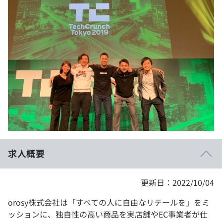
イベント・セミナー
paiza times
再チャレンジ結果一覧
リファレンス
インタビュー
note
就活成功ガイド
プラン
個人向けプラン
法人向けプラン
学校向けプラン
求人概要
契約内容・クーポン
更新日：2022/10/04
orosy株式会社は「すべての人に自由なリテールを」をミ
ッションに、独自性の高い商品を実店舗やEC事業者が仕