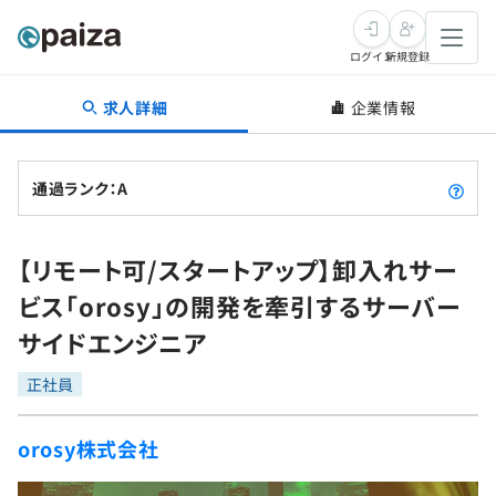
ログイン
新規登録
求人詳細
企業情報
転職・キャリア
未経験転職
求人検索
通過ランク：A
新卒就活
求人検索
インタビュー
【リモート可/スタートアップ】卸入れサー
学習
求人検索
インタビュー
転職成功ガイド
ビス「orosy」の開発を牽引するサーバー
本選考
スキルチェック
講座一覧
サイドエンジニア
転職成功ガイド
転職エージェント
ゲーム・マンガ
インターン
プログラミング言語
正社員
問題集
メディア
SQL
4択課題
orosy株式会社
新卒エージェント
paizaとは？
Tech Team Journal
評価結果一覧
ナレッジ