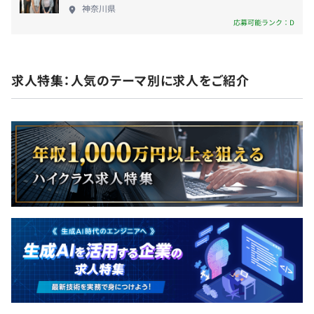
神奈川県
半期ごとの目標設定、振り返りによる評価をおこなってい
応募可能ランク：D
ます。
現場の最前線で活躍するスペシャリストはもちろん、新人
教育や組織づくりなど、幅広いキャリアパスを用意してい
求人特集：人気のテーマ別に求人をご紹介
ます。
全社170名
・システム部：150名
・ビジネスサポート部：20名
プロジェクトの規模によりますが、2～15名程度で構成さ
れています。