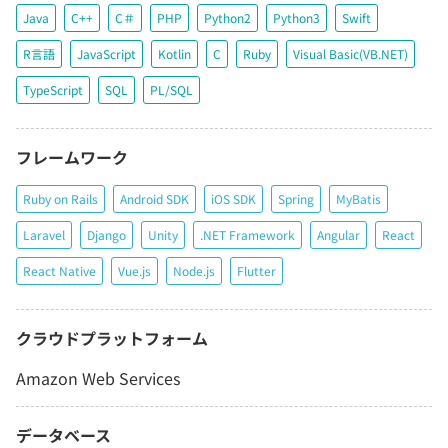
Java
C++
C＃
PHP
Python2
Python3
Swift
R言語
JavaScript
Kotlin
C
Ruby
Visual Basic(VB.NET)
TypeScript
SQL
PL/SQL
フレームワーク
Ruby on Rails
Android SDK
iOS SDK
Spring
MyBatis
Laravel
Django
Unity
.NET Framework
Angular
React
React Native
Vue.js
Node.js
Flutter
クラウドプラットフォーム
Amazon Web Services
データベース