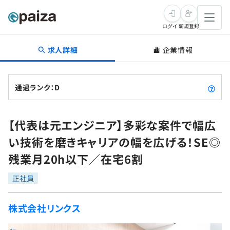
ログイン
新規登録
求人詳細
企業情報
転職・キャリア
未経験転職
求人検索
通過ランク：D
新卒就活
求人検索
インタビュー
【代表は元エンジニア】多彩な案件で幅広
学習
求人検索
インタビュー
転職成功ガイド
い技術を磨きキャリアの幅を広げる！SE◎
本選考
スキルチェック
講座一覧
残業月20h以下／在宅6割
転職成功ガイド
転職エージェント
ゲーム・マンガ
インターン
プログラミング言語
正社員
問題集
メディア
SQL
4択課題
株式会社リンクス
新卒エージェント
paizaとは？
Tech Team Journal
評価結果一覧
ナレッジ