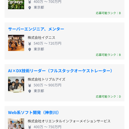
400万 〜 700万円
焼でくすぶっているエンジニアは大歓迎！今までの
東京都
経験を生かして、当社で思いきり活躍しませんか？
応募可能ランク：B
昇給査定：年1回
サーバーエンジニア、メンター
株式会社イグニス
540万 〜 720万円
東京都
関東ITソフトウェア健康保険組合加入
応募可能ランク：B
社会保険完備（健康保険・厚生年金加入・雇用保険・労災
保険）
AI×DX技術リーダー（フルスタックオーケストレーター）
株式会社トリプルアイズ
500万 〜 900万円
【開発環境】
東京都
6カ月（待遇の変更はありません）
・言語：Java、C#、Python、JavaScript、PHP、
応募可能ランク：D
Kotlin、Swift、C++、R言語、Golangなど
・環境：AWS、Android、iOS、Ruby on Railsなど
Web系ソフト開発（神奈川）
株式会社オリエンタルインフォーメイションサービス
400万 〜 750万円