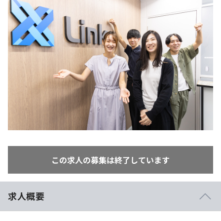
イベント・セミナー
paiza times
再チャレンジ結果一覧
リファレンス
インタビュー
note
就活成功ガイド
プラン
個人向けプラン
法人向けプラン
学校向けプラン
契約内容・クーポン
この求人の募集は終了しています
求人概要