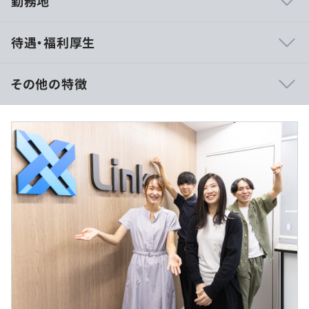
勤務地
・代表は元技術者なので、エンジニア文化に理解がある働
待遇・福利厚生
きやすい環境です。
・システム開発の基礎をゼロから学べる教育体制を完備。
未経験や若手エンジニアが2～3年後には1人前のエンジニ
その他の特徴
アとして活躍しています。
・自由度が高い社風なので、堅苦しい文化は一切ありませ
■賃金形態：月給制
ん。
■賃金の決定方法：当社規定により決定
・専任の営業チームがクライアントとのコミュニケーショ
■月給：約22万〜50万円（残業代全支給）
ンを支援します。エンジニアひとりひとりのニーズに応
・固定残業代：なし
え、案件のスムーズな進行をサポートします。
・交通費支給
・経験と実力を積み重ねていくことで、通信系／金融系／
製造系／ゲーム／SNSなど、多彩な業界の案件の中から挑
戦したいものを選択できるため、キャリアの幅を拡大でき
ます。
・全工程に携われるので、自分の開発したサービスが世の
（※
想定年収
は年収提示額を保証するものではありません）
中で役立つ瞬間に立ち会うことができます。
・徹底的に顧客に向き合い、技術力を磨いていく会社なの