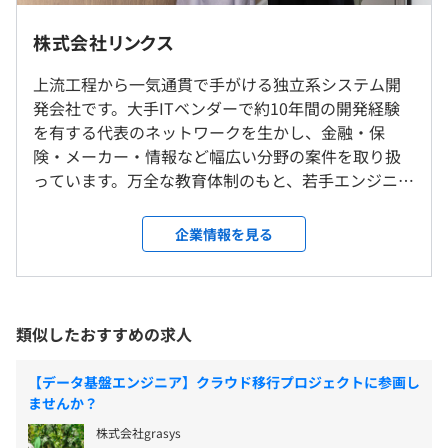
で、ものづくりが大好きな仲間とともに成長していく過程
本社（新宿区）もしくはお客様先での勤務となります。常
9：00〜18：00
を楽しめます。
駐先は東京23区内です。
株式会社リンクス
休憩時間：12：00〜13：00（60分）
※転居を伴う転勤はありません。
平均残業時間：平均10〜20時間／月
上流工程から一気通貫で手がける独立系システム開
発会社です。大手ITベンダーで約10年間の開発経験
・学習塾の講座予約システムの開発
を有する代表のネットワークを生かし、金融・保
・見積管理Webシステムの開発
■本社
険・メーカー・情報など幅広い分野の案件を取り扱
・完全週休2日制（土・日）
・損保システムの開発
JR山手線「新宿駅」より徒歩5分
っています。万全な教育体制のもと、若手エンジニア
・祝日
・e-Learningポータルサイト開発
や未経験者を中心に約190名の大規模な技術者集団と
・年末年始休暇
など
して、付加価値の高いITサービスを提供しています。
企業情報を見る
・特別（慶弔）休暇
直受けの受託案件が2割。ほぼ2次請けの常駐開発が8
・リフレッシュ（夏季）休暇
割です。客先常駐の案件では、ベテラン社員と若手社
・有給休暇
員をセットで派遣します。ベテラン社員は育成スキル
※年間休日120日
ご相談の上、ご希望のマシンを支給いたします。
を磨き、若手社員は先輩から直接技術を学べるので、
類似したおすすめの求人
お互いに成長できる仕組みです。エンジニアファース
トな社風のため、エンジニアひとりひとりが最大限
【データ基盤エンジニア】クラウド移行プロジェクトに参画し
の能力を発揮できる環境を整えています。 「もっと
ませんか？
・通勤交通費（全額支給）
プロジェクトごとに選択、アジャイル、スクラム
上流工程に挑戦したい！」「もっと大きなプロジェ
・残業手当（全額支給）
株式会社grasys
クトで社会的影響力を感じたい！」など、不完全燃