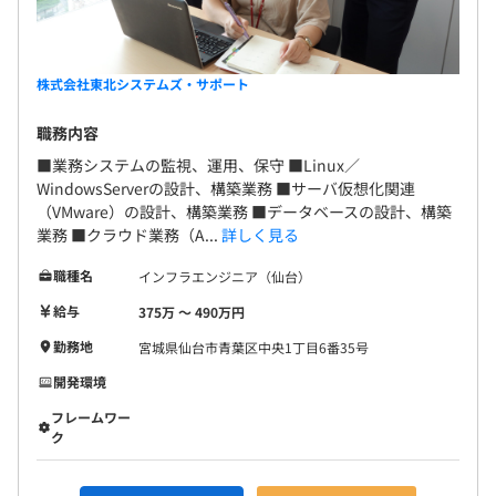
株式会社東北システムズ・サポート
職務内容
■業務システムの監視、運用、保守 ■Linux／
WindowsServerの設計、構築業務 ■サーバ仮想化関連
（VMware）の設計、構築業務 ■データベースの設計、構築
業務 ■クラウド業務（A...
詳しく見る
職種名
インフラエンジニア（仙台）
給与
375万 〜 490万円
勤務地
宮城県仙台市青葉区中央1丁目6番35号
開発環境
フレームワー
ク