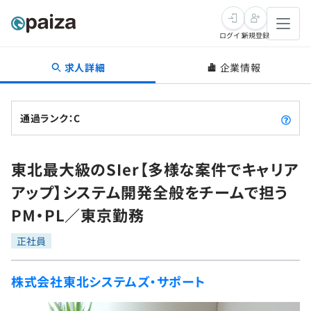
ログイン
新規登録
求人詳細
企業情報
転職・キャリア
未経験転職
求人検索
通過ランク：C
新卒就活
求人検索
インタビュー
東北最大級のSIer【多様な案件でキャリア
学習
求人検索
インタビュー
転職成功ガイド
アップ】システム開発全般をチームで担う
本選考
スキルチェック
講座一覧
PM・PL／東京勤務
転職成功ガイド
転職エージェント
ゲーム・マンガ
インターン
プログラミング言語
正社員
問題集
メディア
SQL
4択課題
株式会社東北システムズ・サポート
新卒エージェント
paizaとは？
Tech Team Journal
評価結果一覧
ナレッジ