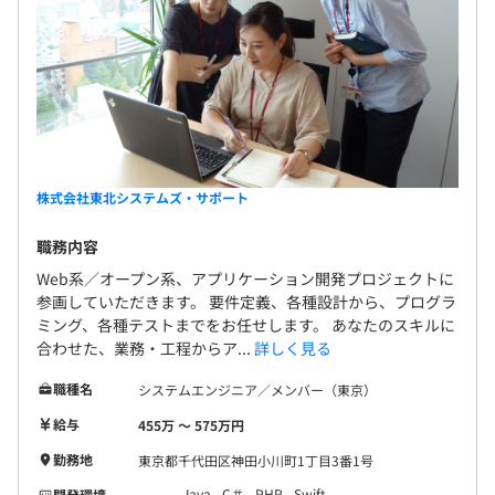
株式会社東北システムズ・サポート
職務内容
Web系／オープン系、アプリケーション開発プロジェクトに
参画していただきます。 要件定義、各種設計から、プログラ
ミング、各種テストまでをお任せします。 あなたのスキルに
合わせた、業務・工程からア...
詳しく見る
職種名
システムエンジニア／メンバー（東京）
給与
455万 〜 575万円
勤務地
東京都千代田区神田小川町1丁目3番1号
Java
C＃
PHP
Swift
開発環境