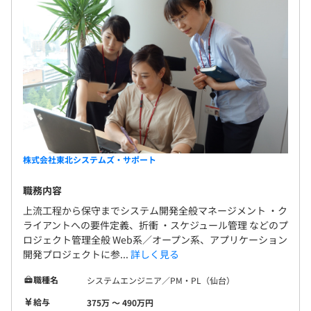
株式会社東北システムズ・サポート
職務内容
上流工程から保守までシステム開発全般マネージメント ・ク
ライアントへの要件定義、折衝 ・スケジュール管理 などのプ
ロジェクト管理全般 Web系／オープン系、アプリケーション
開発プロジェクトに参...
詳しく見る
職種名
システムエンジニア／PM・PL（仙台）
給与
375万 〜 490万円