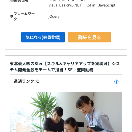
Visual Basic(VB.NET)
Kotlin
JavaScript
フレームワー
jQuery
ク
詳細を見る
気になる(会員登録)
東北最大級のSIer【スキル&キャリアアップを実現可】シス
テム開発全般をチームで担当！SE／盛岡勤務
通過ランク：C