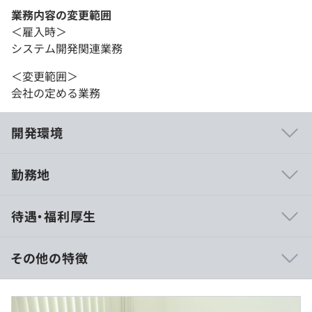
業務内容の変更範囲
＜雇入時＞
システム開発関連業務
＜変更範囲＞
会社の定める業務
開発環境
勤務地
【公共系システム開発】
待遇・福利厚生
エネルギー業界や公共分野、金融業界など多くの開発実績
を有しております。
各業界に精通した人材・開発体制によって、高品質・高信
その他の特徴
頼性のシステム開発にお応えします。
■電力系
（※
想定年収
は年収提示額を保証するものではありません）