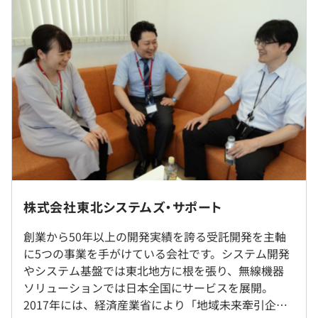
・営業系（料金計算）システム
・販売実績管理システム
・経理情報システム
9：00〜17：45（標準労働時間：7時間45分）
・人事・労務・就労管理システム
フレックスタイム制（コアタイム10：00～15：00）
・配電情報システム
休憩時間：12：00〜13：00（60分）
・設備・工事情報システム
平均残業時間：平均12時間／月
・送電設備情報保全統計システム
・検針システム（ハンディターミナル使用）
・電力自由化システム
・発送電分離システム
・完全週休2日制（土・日）
・祝日
■自治体系
社内もしくはお客様先での勤務となります。
株式会社東北システムズ・サポート
・年末年始休暇
・県税システム（法人二税、個人事業税、自動車税、関節
・年次有給休暇（入社時14日付与）
三税、不動産、所得税、県民税利子割など）
創業から50年以上の開発実績を誇る受託開発を主軸
就業場所の変更範囲
・慶弔等特別休暇
・森林計画システム
に5つの事業を手がけている会社です。システム開発
＜雇入時＞
・夏季休暇(1日)
・土木システム
やシステム基盤では東北地方に根を張り、無線機器
会社の定める場所（テレワークを行う場所を含む）
・災害情報システム
ソリューションでは日本全国にサービスを展開。
＜変更範囲＞
・中小企業経営診断システム
2017年には、経済産業省により「地域未来牽引企
会社の定める場所（テレワークを行う場所を含む）