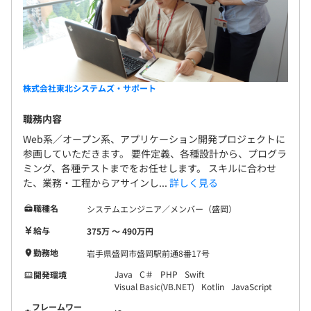
株式会社東北システムズ・サポート
職務内容
Web系／オープン系、アプリケーション開発プロジェクトに
参画していただきます。 要件定義、各種設計から、プログラ
ミング、各種テストまでをお任せします。 スキルに合わせ
た、業務・工程からアサインし...
詳しく見る
職種名
システムエンジニア／メンバー（盛岡）
給与
375万 〜 490万円
勤務地
岩手県盛岡市盛岡駅前通8番17号
Java
C＃
PHP
Swift
開発環境
Visual Basic(VB.NET)
Kotlin
JavaScript
フレームワー