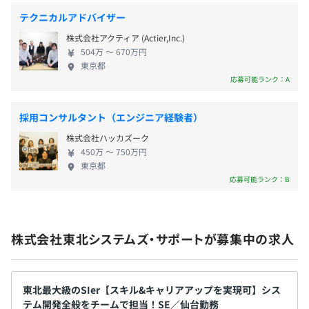
・債権債務管理システム
・在庫管理システム
テクニカルアドバイザー
・人事・給与システム
3ヵ月（労働条件変更なし）
株式会社アクティア (Actier,Inc.)
・受発注管理システム
504万 〜 670万円
・見積管理システム
東京都
応募可能ランク：A
・新聞作成システム
・記事データベースシステム
など
採用コンサルタント（エンジニア経験者）
株式会社ハッカズーク
450万 〜 750万円
東京都
応募可能ランク：B
■スキルアップを目的とした研修が多数
・新しいスキルを習得するための「技術研修」
・チームメンバーやお客さまとのコミュニケーション能力
を強化するための「ヒューマンコミュニケーション研修」
株式会社東北システムズ・サポートが募集中の求人
・プロジェクト管理やメンバーのモチベーションを管理す
るための「マネジメント研修」
・新技術やトレンド技術を深めるため受講を推奨している
東北最大級のSIer【スキル&キャリアアップを実現可】シス
「外部研修（首都圏開催も含む）」
テム開発全般をチームで担当！SE／仙台勤務