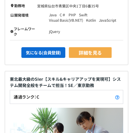
勤務地
宮城県仙台市青葉区中央1丁目6番35号
Java
C＃
PHP
Swift
開発環境
Visual Basic(VB.NET)
Kotlin
JavaScript
フレームワー
jQuery
ク
詳細を見る
気になる(会員登録)
東北最大級のSIer【スキル&キャリアアップを実現可】シス
テム開発全般をチームで担当！SE／東京勤務
通過ランク：C