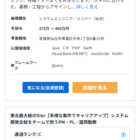
た、業務・工程からアサインし...
詳しく見る
職種名
システムエンジニア／メンバー（仙台）
給与
375万 〜 490万円
勤務地
宮城県仙台市青葉区中央1丁目6番35号
Java
C＃
PHP
Swift
開発環境
Visual Basic(VB.NET)
JavaScript
Kotlin
1〜5名でアサインされることが多いです。
フレームワー
jQuery
ク
詳細を見る
気になる(会員登録)
東北最大級のSIer【多様な案件でキャリアアップ】システム
開発全般をチームで担うPM・PL／盛岡勤務
通過ランク：C