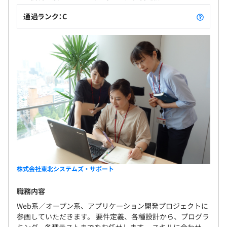
など
通過ランク：C
プロジェクトで使用するマシンは貸与いたします。
【開発環境】
・言語：Java、VB.NET、C#、.NET、PHP、
JavaScript（jQuery）、Swift、Kotlinなど
・DB：MySQL、OracleDB、Azure、SQL Server
※さまざまなプロジェクトが進行しているため、さまざま
な案件にチャレンジできます！
株式会社東北システムズ・サポート
職務内容
Web系／オープン系、アプリケーション開発プロジェクトに
■エンジニア部署
参画していただきます。 要件定義、各種設計から、プログラ
仙台：129名、盛岡：30名、東京：15名
ミング、各種テストまでをお任せします。 スキルに合わせ