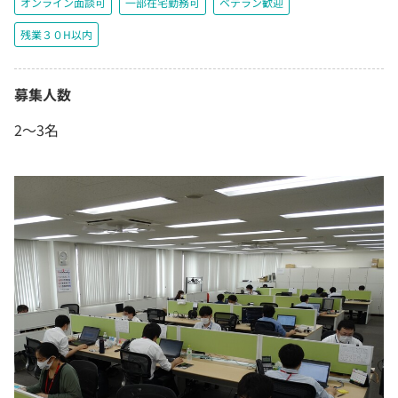
オンライン面談可
一部在宅勤務可
ベテラン歓迎
残業３０H以内
募集人数
2〜3名