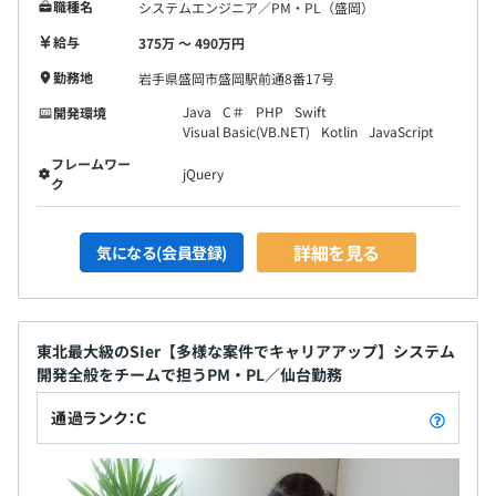
職種名
システムエンジニア／PM・PL（盛岡）
給与
375万 〜 490万円
勤務地
岩手県盛岡市盛岡駅前通8番17号
Java
C＃
PHP
Swift
開発環境
Visual Basic(VB.NET)
Kotlin
JavaScript
フレームワー
jQuery
ク
詳細を見る
気になる(会員登録)
東北最大級のSIer【多様な案件でキャリアアップ】システム
開発全般をチームで担うPM・PL／仙台勤務
通過ランク：C