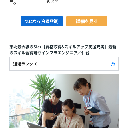
jQuery
ク
詳細を見る
気になる(会員登録)
東北最大級のSIer【資格取得&スキルアップ支援充実】最新
のスキル習得可◎インフラエンジニア／仙台
通過ランク：C