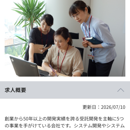
イベント・セミナー
paiza times
再チャレンジ結果一覧
リファレンス
インタビュー
note
就活成功ガイド
プラン
個人向けプラン
法人向けプラン
学校向けプラン
求人概要
契約内容・クーポン
更新日：2026/07/10
創業から50年以上の開発実績を誇る受託開発を主軸に5つ
の事業を手がけている会社です。システム開発やシステム