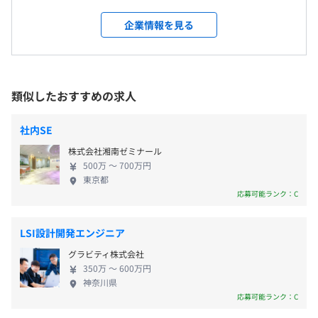
業」（第一期）に選定されました。我慢強い東北人
交通費支給（上限4万円）
■警察関連
の気質を生かして事業を拡大しています。 電力／通
企業情報を見る
家族手当
・交通事故情報システム
受動喫煙防止措置に関する事項
信／金融／流通／保険など、お客様の業種にこだわ
資格手当
・県警関連システム開発
従業員に対する受動喫煙対策：あり
らず、さまざまな分野の案件に携わりながら成長で
奨学金補助手当
対策内容：敷地内禁煙
きる環境で、上流から下流まで多岐にわたる工程を
ほか
■通信業
経験できます。 東北地域屈指のソフトウェアプロフ
類似したおすすめの求人
・故障管理システム
ェッショナル集団に向けて、資格取得をバックアッ
・サービス情報提供システム
プしたり、研修制度を充実させるなど、技術向上支援
社内SE
を推進中です。地元の未来を創造する当社で、スキル
■金融系
賞与：年2回
株式会社湘南ゼミナール
アップ &キャリアアップを実現していきたいエンジ
・顧客管理システム
500万 〜 700万円
ニアをお待ちしております！
東京都
・カードローン与信調査システム
応募可能ランク：C
【民需系システム開発】
昇給査定：年1回（4月）
業種：製造業・流通業・鉄鋼業・印刷業など
LSI設計開発エンジニア
・生産管理システム
グラビティ株式会社
・固定資産管理システム
350万 〜 600万円
・原価管理システム
神奈川県
無期雇用
応募可能ランク：C
・工程管理システム