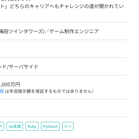
ト」どちらのキャリアへもチャレンジの道が開かれてい
(梅田ツインタワーズ)／ゲーム制作エンジニア
ンド/サーバサイド
1,000万円
収
は年収提示額を保証するものではありません）
P
Go言語
Ruby
Python3
C++