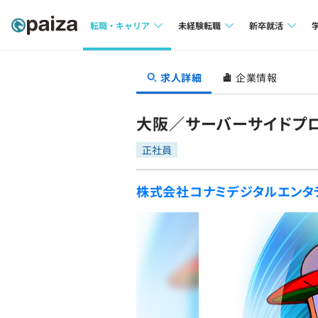
転職・キャリア
未経験転職
新卒就活
求人検索
求人検索
求人検索
求人詳細
企業情報
本選考
インタビュー
インタビュー
インターン
大阪／サーバーサイドプ
転職成功ガイド
転職成功ガイド
正社員
新卒エージェ
転職エージェント
株式会社コナミデジタルエンタ
イベント・セ
インタビュー
就活成功ガイ