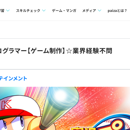
学習
スキルチェック
ゲーム・マンガ
メディア
paizaとは？
講座一覧
プログラミング言語
Tech Team Journal
問題集
SQL
paiza times
ログラマー【ゲーム制作】☆業界経験不問
4択課題
評価結果一覧
note
ント
ナレッジ
再チャレンジ結果一覧
テインメント
ミナー
リファレンス
プラン
ド
個人向けプラン
法人向けプラン
学校向けプラン