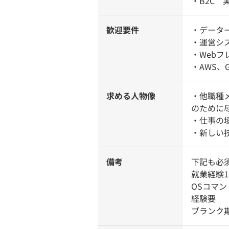
・B2C 
歓迎要件
・データ
・運営シ
・Web
・AWS、
求める人物像
・他職種
のために
・仕事の
・新しい
備考
下記も必
就業経験
OSコマ
経験要
ブランク