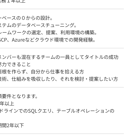
実務１年以上
ーベースの０からの設計。
ステムのデータベースチューニング。
フレームワークの選定、提案、利用環境の構築。
GCP、Azureなどクラウド環境での開発経験。
メンバーも混在するチームの一員としてタイトルの成功
尽力できること
垣根を作らず、自分から仕事を拾える方
技術、仕組みを吸収したり、それを検討・提案したい方
須要件となります。
1年以上
ンドラインでのSQLクエリ、テーブルオペレーションの
期間2年以下