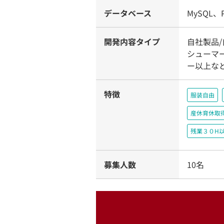
データベース
MySQL、P
開発内容タイプ
自社製品/
シューマ
ー以上な
特徴
服装自由
産休育休取
残業３０H
募集人数
10名