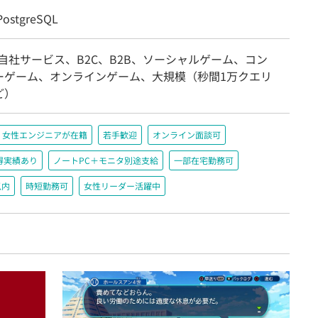
ostgreSQL
自社サービス、B2C、B2B、ソーシャルゲーム、コン
ーゲーム、オンラインゲーム、大規模（秒間1万クエリ
ど）
女性エンジニアが在籍
若手歓迎
オンライン面談可
得実績あり
ノートPC＋モニタ別途支給
一部在宅勤務可
以内
時短勤務可
女性リーダー活躍中