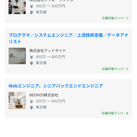
ーツチーム・大手製薬会社や外資生命保険会社な
400万 〜 500万円
・交通費支給（月2万円まで）
ど、クライアント先は業界トップクラスの大企業が
Core i7 / メモリ32GB / Gen4 SSD 1TB のハイスペック
東京都
・近距離手当（上限2万円/月、社内規定あり）
名を連ねます。他社に先んじてソーシャルメディアに
Windowsノート
応募可能ランク：C
・各種イベント（新年会、BBQ、ボージョレー会、肉の
取り組み、ユニークビジョンという社名の通り、高
会、ビアガーデンの会）
い技術を裏付けとする独自の価値を提供してきたこ
※MousePro （Cシリーズ）、支給マシンは変わる可能性
プログラマ／システムエンジニア／上流技術支援／データアナ
とで、次々とサービスが拡大してきました。 ◆エン
があります
リスト
ジニア技術を重視し、エンジニアの成長を促す数々
※別途作業用モニタも貸与いたします
株式会社アットサイド
の仕組み◆ 弊社は真に技術に価値を置き、技術者を
400万 〜 800万円
大切にしています。CTOやチーフアーキテクトを筆頭
・決算賞与（会社業績に応じる）
東京都
に各人が得意領域を持ち、それを惜しみなく共有し
・四半期表彰、年間表彰
応募可能ランク：C
高めあう社風や取り組みがあります。 例えば「コー
プロジェクトごとに選択、オブジェクト指向、ウォーター
ドレビュー」の制度ではただレビューを受けるだけ
フォール、チケット駆動開発、コーディング規約あり
Webエンジニア、シニアバックエンドエンジニア
でなく、全エンジニアがレビュワーとなっています。
BEENOS株式会社
同期・非同期問わず気軽に相談ができる環境のた
昇給年2回あり（1月・7月）
500万 〜 900万円
め、品質向上だけでなく情報共有や学習の面でも活
東京都
用され、エンジニア全体の技術力の底上げになって
応募可能ランク：B
います。他には、技術勉強会や、品質向上委員会、ハ
ッカソンなども行っています。エンジニアも非エンジ
各種社会保険完備
ニアも技術を愛し、リスペクトしている会社で、ぜ
（雇用保険・労災保険・健康保険・厚生年金保険）