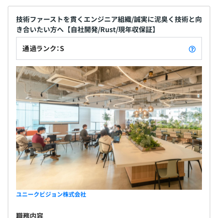
技術ファーストを貫くエンジニア組織/誠実に泥臭く技術と向
き合いたい方へ【自社開発/Rust/現年収保証】
◆取締役プログラマー 青柳 康平
1997年 大手ソフトウェアハウスに入社
通過ランク：S
2000年 フューチャーシステムコンサルティング(株)（現
フューチャーアーキテクト(株)）に入社
2005年 (株)魔法のiらんどに入社、技術戦略グループ ア
ーキテクト
ケータイ小説で日本最大のケータイサービス「魔法のiら
んど」のアーキテクチャを再設計
2006年 (株)フューチャースコープ（フィールズ(株)子会
社）創業メンバー、アーキテクト
2008年 当社設立に参加、取締役プログラマーに就任
ユニークビジョン株式会社
開発ディレクターなども含め、各チーム6名前後で開発を
おこなっております。
職務内容