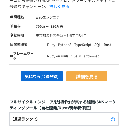
ームから提供されるAPIをもとに、各ソーシャルメディアに
最適なキャンペーン...
詳しく見る
職種名
webエンジニア
給与
700万 〜 850万円
勤務地
東京都渋谷区千駄ヶ谷5丁目34-7
開発環境
Ruby
Python3
TypeScript
SQL
Rust
フレームワー
Ruby on Rails
Vue.js
actix-web
ク
詳細を見る
気になる(会員登録)
フルサイクルエンジニア/技術好きが集まる組織/SNSマーケ
ティングツール【自社開発/Rust/現年収保証】
通過ランク：S