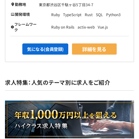
勤務地
東京都渋谷区千駄ヶ谷5丁目34-7
開発環境
Ruby
TypeScript
Rust
SQL
Python3
フレームワー
Ruby on Rails
actix-web
Vue.js
ク
詳細を見る
気になる(会員登録)
求人特集：人気のテーマ別に求人をご紹介