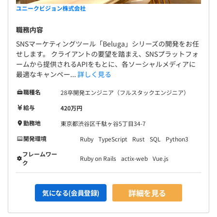
リーダーと実施
ユニークビジョン株式会社
● ダイアログ：全社員で1年間の課題を検討
● 技術賞：CTOが選ぶ、1年でもっとも輝いていたエンジ
職務内容
ニアに送られる賞
SNSマーケティングツール「Beluga」シリーズの開発をお任
● ワーキング・グループ：会社の技術課題に対してチー
せします。 クライアントの要望を踏まえ、SNSプラットフォ
ムを立ち上げる、全社横断的な取り組み
ームから提供されるAPIをもとに、各ソーシャルメディアに
最適なキャンペー...
詳しく見る
職種名
28卒開発エンジニア（フルスタックエンジニア）
全社79名
給与
420万円
内エンジニア36名で構成されています。
勤務地
東京都渋谷区千駄ヶ谷5丁目34-7
開発環境
Ruby
TypeScript
Rust
SQL
Python3
フレームワー
Ruby on Rails
actix-web
Vue.js
ク
詳細を見る
気になる(会員登録)