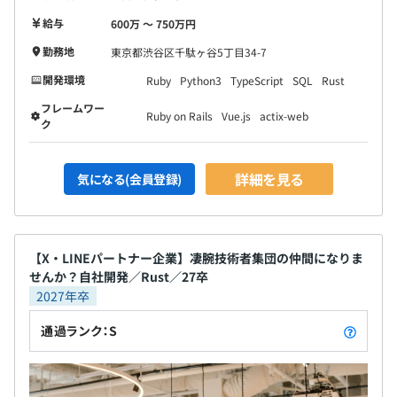
給与
600万 〜 750万円
勤務地
東京都渋谷区千駄ヶ谷5丁目34-7
開発環境
Ruby
Python3
TypeScript
SQL
Rust
フレームワー
Ruby on Rails
Vue.js
actix-web
ク
詳細を見る
気になる(会員登録)
【X・LINEパートナー企業】凄腕技術者集団の仲間になりま
せんか？自社開発／Rust／27卒
2027年卒
通過ランク：S