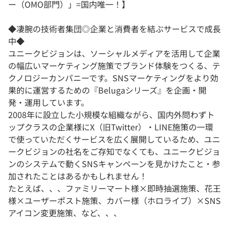
ー（OMO部門）」=国内唯一！】
◆凄腕の技術者集団◎企業と消費者を結ぶサービスで成長
中◆
ユニークビジョンは、ソーシャルメディアを活用して企業
の幅広いマーケティング施策でブランド体験をつくる、テ
クノロジーカンパニーです。SNSマーケティングをより効
果的に運営するための『Belugaシリーズ』を企画・開
発・運用しています。
2008年に設立した小規模な組織ながら、国内外問わずト
ップクラスの企業様にX（旧Twitter）・LINE施策の一環
で使っていただくサービスを広く展開しているため、ユニ
ークビジョンの社名をご存知でなくても、ユニークビジョ
ンのシステムで動くSNSキャンペーンを見かけたこと・参
加されたことはあるかもしれません！
たとえば、、、ファミリーマート様×即時抽選施策、花王
様×ユーザーポスト施策、カバー様（ホロライブ）×SNS
アイコン変更施策、など、、、