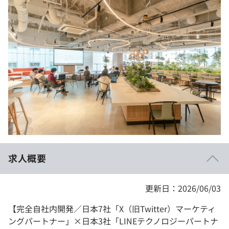
イベント・セミナー
paiza times
再チャレンジ結果一覧
リファレンス
インタビュー
note
就活成功ガイド
プラン
個人向けプラン
法人向けプラン
学校向けプラン
求人概要
契約内容・クーポン
更新日：2026/06/03
【完全自社内開発／日本7社「X（旧Twitter）マーケティ
ングパートナー」×日本3社「LINEテクノロジーパートナ