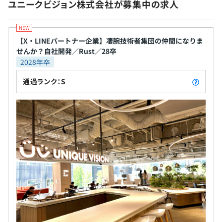
ユニークビジョン株式会社が募集中の求人
ひ凄腕集団の仲間になりませんか？
BigQuery、Amazon Athena
【X・LINEパートナー企業】凄腕技術者集団の仲間になりま
無期雇用
せんか？自社開発／Rust／28卒
2028年卒
通過ランク：S
試用期間 3ヶ月
◆使用フレームワーク
最もメインで使用しているフレームワークは axum とな
っています。
● OKR：高い目標に向かって会社・チーム・個人が繋が
る目標管理
● 1on1：成長や達成などのプロセスに週単位で伴走
● 個人面談：半期に一度、成果や課題について経営陣・