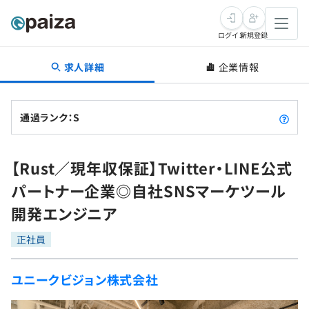
ログイン
新規登録
求人詳細
企業情報
転職・キャリア
未経験転職
求人検索
通過ランク：S
新卒就活
求人検索
インタビュー
【Rust／現年収保証】Twitter・LINE公式
学習
求人検索
インタビュー
転職成功ガイド
パートナー企業◎自社SNSマーケツール
本選考
スキルチェック
講座一覧
開発エンジニア
転職成功ガイド
転職エージェント
ゲーム・マンガ
インターン
プログラミング言語
正社員
問題集
メディア
SQL
4択課題
ユニークビジョン株式会社
新卒エージェント
paizaとは？
Tech Team Journal
評価結果一覧
ナレッジ