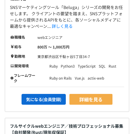
SNSマーケティングツール「Beluga」シリーズの開発をお任
せします。 クライアントの要望を踏まえ、SNSプラットフォ
ームから提供されるAPIをもとに、各ソーシャルメディアに
最適なキャンペーン...
詳しく見る
職種名
webエンジニア
給与
800万 〜 1,000万円
勤務地
東京都渋谷区千駄ヶ谷5丁目34-7
開発環境
Ruby
Python3
TypeScript
SQL
Rust
フレームワー
Ruby on Rails
Vue.js
actix-web
ク
詳細を見る
気になる(会員登録)
フルサイクルwebエンジニア／技術プロフェッショナル募集
【自社開発/Rust/現年収保証】