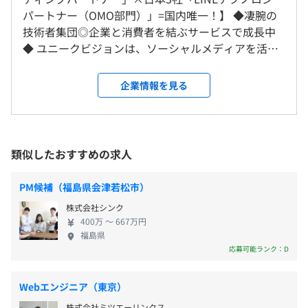
就業場所の変更範囲
パートナー（OMO部門）」=国内唯一！】 ◆凄腕の
● Belugaスタジオ：SNS運用のオールインワンツール
＜雇入時＞
技術者集団◎企業と消費者を結ぶサービスで成長中
● Belugaキャンペーン：フルファネルでキャンペーン構
（※
想定年収
は年収提示額を保証するものではありません）
新宿オフィス(テレワーク勤務が生じた場所は自宅又は自
◆ ユニークビジョンは、ソーシャルメディアを活用
築
宅に準じる場所も含む)
して企業の幅広いマーケティング施策でブランド体
● Beluga CRM：データの蓄積・分析・活用
＜変更範囲＞
験をつくる、テクノロジーカンパニーです。SNSマー
● Belugaポータル：SNSマーケ最前線の情報発信
企業情報を見る
変更なし
10:00～19:00
ケティングをより効果的に運営するための『Beluga
休憩時間：60分 ※昼食時間は業務の都合により各々の自
シリーズ』を企画・開発・運用しています。 2008年
主性に任せています
受動喫煙防止措置に関する事項
に設立した小規模な組織ながら、国内外問わずトッ
平均残業時間：平均20時間/月
屋内禁煙（屋外喫煙場所あり）
プクラスの企業様にX（旧Twitter）・LINE施策の一
● 新人研修
類似したおすすめの求人
環で使っていただくサービスを広く展開しているた
● チーム定例
め、ユニークビジョンの社名をご存知でなくても、
● コードレビュー
PM候補（福島県会津若松市）
ユニークビジョンのシステムで動くSNSキャンペー
● ルーレットレビュー
株式会社シンク
・完全週休二日制（土日・祝）
ンを見かけたこと・参加されたことはあるかもしれ
・JR「新宿駅」新南口より徒歩２分
● 技術勉強会
400万 〜 667万円
・有給休暇（入社半年後10日～）
ません！ たとえば、、、ファミリーマート様×即時
・東京メトロ副都心線「新宿三丁目駅」E7、E8出口より
● 社外勉強会
福島県
・年末年始休暇
抽選施策、花王様×ユーザーポスト施策、カバー様
徒歩１分
● 品質向上委員会（ワーキング・グループ）
応募可能ランク：D
・慶弔休暇
（ホロライブ）×SNSアイコン変更施策、な
・新宿高島屋から明治通りを挟んで向かい側
● ハッカソン
ど、、、 ◆主要取引先◆ 大手メーカー・全国ネット
Webエンジニア（東京）
のテレビ局・メジャー通信キャリア・人気プロスポ
株式会社ミツエーリンクス