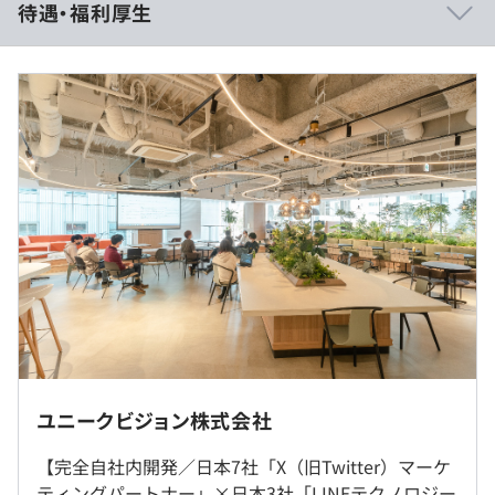
待遇・福利厚生
者を大切にする風土があります！
● レビュー制度に力を入れており、高い技術力を実現で
きています
●ハッカソン、技術勉強会などチームの垣根を越えて技術
力を向上する制度があります。
◆年収
● オフィスの半分がカフェスペースになっているため、
年俸制：400万～650万円
気分に合わせて執務室に限らず色々な場所で業務が可能で
月額（12分割）：333,333～541,667円
す
● 適性やスキルに応じて、生成AI推進チームや、アーキ
内訳）
テクチャチームなど、開発の枠を超えて活躍の幅を広げる
基本給（年）：3,047,616～4,952,376円
ことが可能です
基本給（月）：253,968～412,698円
● 国内競技プログラミングサイトにて、企業コンテスト
固定残業代（月）：79,365～128,969円
も複数回主催しております！
●GitHub Copilot、Gemini Pro、Claude Codeなど生成
※1ヶ月あたり40時間分、超過分は別途支給
AIを活用した開発に注力しています
※エンジニアの平均残業時間：23.4時間（2025年実績）
※ご年収は、スキル・ご経験等を考慮し決定いたします。
ユニークビジョン株式会社
★完全自社内開発です。
【完全自社内開発／日本7社「X（旧Twitter）マーケ
ティングパートナー」×日本3社「LINEテクノロジー
自社サービス 『Belugaシリーズ』