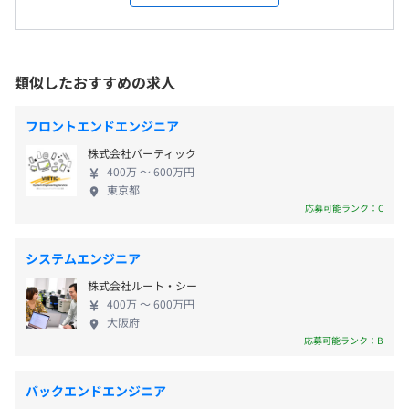
既存社員の全員が分かりやすいプログラム開発のノウハウ
す。「最小のコストで最良の効果を提供するモノづく
を習得しています。
り」に社員全員で一致団結して取り組んでいます。
【年間休日120日以上】
技術に関する相談や情報交換も活発におこなわれており、
◆職人を目指せる最高の環境を用意 社員のほとんど
・完全週休2日制（土・日）
切磋琢磨して成長していただけます。
は技術者で構成されています。既存社員の全員が分か
類似したおすすめの求人
・祝日
作成に必要な機材はもちろん、開発効率や開発精度向上の
りやすいプログラム開発のノウハウを習得していま
・夏季休暇
ために必要なものは積極的に導入する社風です。
す。そのため、技術に関する相談や情報交換も活発で
・年末年始休暇（5日）
フロントエンドエンジニア
す。また、納品後の品質確認に用いる各メーカーのシ
・有給休暇
【開発環境】
株式会社バーティック
ーケンサ各モジュール、および開発や機能検証の必
・慶弔休暇
400万 〜 600万円
■PLC
要機材は自社で完備しています。作成に必要な機材は
・産前産後／育児休暇
東京都
三菱：iQR、Qシリーズ
もちろん、開発効率や開発精度向上のために必要な
応募可能ランク：C
・介護休暇
オムロン：CSシリーズ
ものは積極的に導入する社風です。さらにパネコンや
横河：FA-M3／STARTDOM
HMI（タッチパネル）も利用可能！職人を目指せる最
システムエンジニア
AB：PLC-5／LOGIX5000
高の環境を整えています。 ◆自分のペースで開発を
など
株式会社ルート・シー
進められる メカや配線などについては異なる部署が
・交通費全額支給
400万 〜 600万円
担当しているため、エンジニアは開発に専念してい
・時間外手当（全額支給）
大阪府
■DCS
ただけます。仕事の計画を立てやすく、納期に追われ
応募可能ランク：B
・出張手当
横河：Centum-CS1000、Centum-CS3000、Centum-XL
ることはありませんので、比較的のびのびとマイペ
・役職手当
ースに開発できる快適な環境です。
・家族手当（配偶者：月1万円、子1人：月5000円）
バックエンドエンジニア
■SCADA