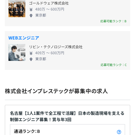
・住宅費補助（月3万円）
JoyWatcher、PA-Panel、iFIX、Intouch、VDSなど
ゴールドウェア株式会社
・健康手当（月1万円）
480万 〜 600万円
東京都
■ハードウェア
応募可能ランク：B
横河：YEWMAC／μ-XL
・賞与：年3回（昨年実績5.5カ月分）
WEBエンジニア
リビン・テクノロジーズ株式会社
社員のほとんどは技術者で構成されています。
409万 〜 600万円
東京都
応募可能ランク：C
・昇給：年1回（5月）
基本的に年功序列で毎年昇給していきますが、実績・評価
しだいではプラスアルファとして支給される可能性もあり
ます。
株式会社インプレステックが募集中の求人
名古屋【1人1案件で全工程で活躍】日本の製造現場を支える
社会保険完備（健康保険・厚生年金加入・雇用保険・労災
制御エンジニア募集！賞与年3回
保険・退職金共済・入院保険・生命保険）
通過ランク：B