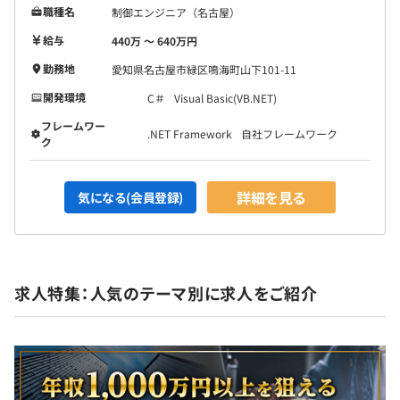
職種名
制御エンジニア（名古屋）
給与
440万 〜 640万円
勤務地
愛知県名古屋市緑区鳴海町山下101-11
開発環境
C＃
Visual Basic(VB.NET)
フレームワー
.NET Framework
自社フレームワーク
ク
詳細を見る
気になる(会員登録)
求人特集：人気のテーマ別に求人をご紹介