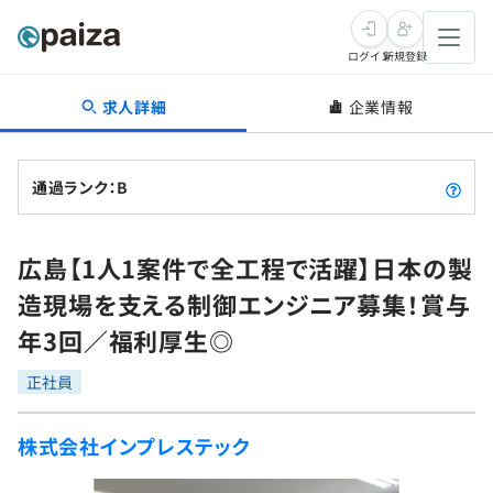
ログイン
新規登録
求人詳細
企業情報
転職・キャリア
未経験転職
求人検索
通過ランク：B
新卒就活
求人検索
インタビュー
広島【1人1案件で全工程で活躍】日本の製
学習
求人検索
インタビュー
転職成功ガイド
造現場を支える制御エンジニア募集！賞与
本選考
スキルチェック
講座一覧
年3回／福利厚生◎
転職成功ガイド
転職エージェント
ゲーム・マンガ
インターン
プログラミング言語
正社員
問題集
メディア
SQL
4択課題
株式会社インプレステック
新卒エージェント
paizaとは？
Tech Team Journal
評価結果一覧
ナレッジ