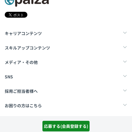
キャリアコンテンツ
転職・キャリア
未経験転職
新卒就活
スキルアップコンテンツ
学習
スキルチェック
マンガ・ゲーム
メディア・その他
Tech Team Journal
paiza times
note
SNS
X
Facebook
採用ご担当者様へ
採用・教育をお考えの企業様へ
中途求人掲載はこちら
お困りの方はこちら
paizaとは？
お問い合わせ・FAQ
応募する(会員登録する)
運営会社
利用規約
プライバシーポリシー
Cookieポリシー
Copyright Paiza, Inc. All rights reserved.