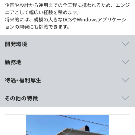
企画や設計から運用までの全工程に携われるため、エンジ
ニアとして幅広い経験を積めます。
将来的には、規模の大きなDCSやWindowsアプリケーシ
ョンの開発にも挑戦できます。
開発環境
勤務地
プラント系の設備が強みです。
待遇・福利厚生
基本的にDCSやSCADA、PCや既存PLCとのネットワーク
構築を前提としており、これからのIoT・Industry5.0時代
を生き抜く力を養える魅力があります。
その他の特徴
■賃金形態：月給・賞与制
■賃金の決定方法：経験・年齢・能力などを考慮の上、決
定いたします
◆エンジニアとしての成長をサポートします！
■月給22万円以上＋賞与年3回（昨年実績5.5カ月分）＋
・各メーカーが主催しているセミナーに参加できます