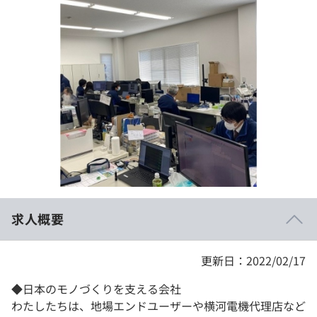
イベント・セミナー
paiza times
再チャレンジ結果一覧
リファレンス
インタビュー
note
就活成功ガイド
プラン
個人向けプラン
法人向けプラン
学校向けプラン
求人概要
契約内容・クーポン
更新日：2022/02/17
◆日本のモノづくりを支える会社
わたしたちは、地場エンドユーザーや横河電機代理店など