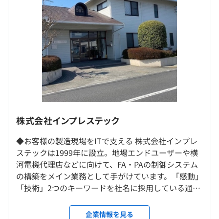
各種手当
・業務に役立つ資格を取得する場合は、試験費用を補助し
※残業代は全額支給します
ます
■年収例
・520万円／30歳／入社8年
・610万円／42歳／入社10年
相談の上、ご希望のマシンを支給いたします。
・640万円／41歳／入社9年
・マイカー通勤可（駐車場あり）
プロジェクトごとに選択
株式会社インプレステック
（※
想定年収
は年収提示額を保証するものではありません）
◆お客様の製造現場をITで支える 株式会社インプレ
「大竹駅」より車で約3分
ステックは1999年に設立。地場エンドユーザーや横
河電機代理店などに向けて、FA・PAの制御システム
の構築をメイン業務として手がけています。「感動」
8：30～17：30（労働時間：7時間40分）
「技術」2つのキーワードを社名に採用している通
※残業は月平均30時間程度です
り、お客様が感動し、社員が感動する会社、そして
◆職人を目指せる最高の環境を整えています！
お客様と健康な関係にある会社創りを目指していま
企業情報を見る