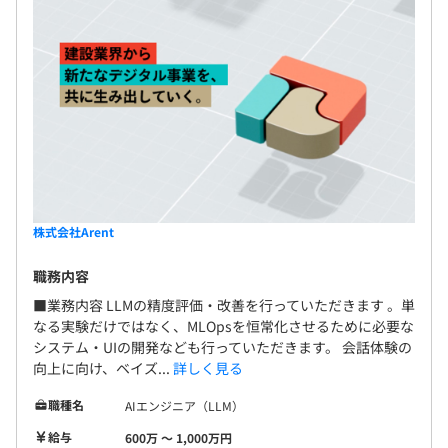
所属部門は、下記の構成となっております。（2025/8現
在）
【事業本部：81名】
・本部長：1名
・部長 兼 マネージャー：1名
・部長 兼 ディレクター：1名
・マネージャー：1名
株式会社Arent
・PM、PL、エンジニア：69名
・デザイナーチーム：8名
職務内容
■業務内容 LLMの精度評価・改善を行っていただきます 。単
なる実験だけではなく、MLOpsを恒常化させるために必要な
システム・UIの開発なども行っていただきます。 会話体験の
1つの開発に携わる人数：約10名（※ベトナム子会社在籍
向上に向け、ベイズ...
詳しく見る
のエンジニア含む）
PM / PL / エンジニア
職種名
AIエンジニア（LLM）
給与
600万 〜 1,000万円