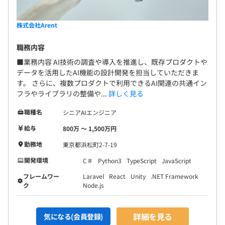
株式会社Arent
職務内容
■業務内容 AI技術の調査や導入を推進し、既存プロダクトや
データを活用したAI機能の設計開発を担当していただきま
す。 さらに、複数プロダクトで利用できるAI関連の共通イン
フラやライブラリの整備や...
詳しく見る
職種名
シニアAIエンジニア
給与
800万 〜 1,500万円
勤務地
東京都浜松町2-7-19
開発環境
C＃
Python3
TypeScript
JavaScript
フレームワー
Laravel
React
Unity
.NET Framework
ク
Node.js
詳細を見る
気になる(会員登録)