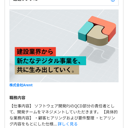
CPU: core i7or9、メモリ：32GB~、SSD：1TB~程度の
WindowsノートまたはMacbookPro 16
5,000ドルまでのノートブックを自由に選んでいただけま
試用期間3か月 条件の変更なし
す。
4K液晶ディスプレイを支給いたします。
ミーティング用のAirpodsProも支給いたします。
オブジェクト指向、アジャイル、スクラム、チケット駆動
開発、グローバルチーム（多国籍メンバー）
株式会社Arent
職務内容
【仕事内容】 ソフトウェア開発PJのQCD部分の責任者とし
て、開発チームをマネジメントしていただきます。 【具体的
な業務内容】 ・顧客ヒアリングおよび要件整理 ・ヒアリン
グ内容をもとにした仕様...
詳しく見る