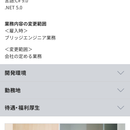
言語:C# 9.0
.NET 5.0
業務内容の変更範囲
＜雇入時＞
ブリッジエンジニア業務
＜変更範囲＞
会社の定める業務
開発環境
勤務地
当社には、業界トップレベルのエンジニアたちが揃ってい
待遇・福利厚生
ます。
開発のスペシャリストとして多方面で活躍し、同時に、大
規模プロジェクトの設計のリアルにも深く精通していま
す。