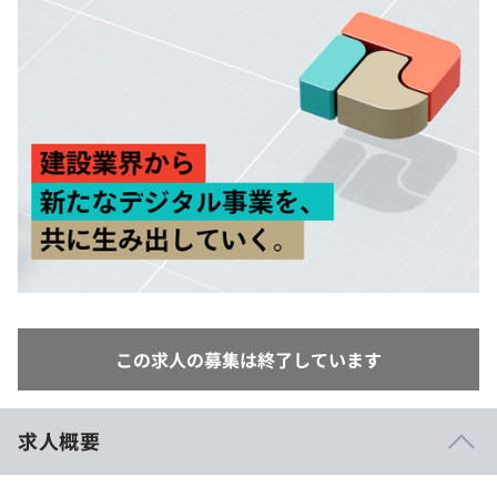
イベント・セミナー
paiza times
再チャレンジ結果一覧
リファレンス
インタビュー
note
就活成功ガイド
プラン
個人向けプラン
法人向けプラン
学校向けプラン
契約内容・クーポン
この求人の募集は終了しています
求人概要