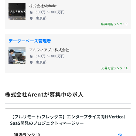
を維持したまま、AIが自然にサポートする―そんな
◆人材の流入と回転をあわせて改善することで建設業界の
株式会社Alphakt
「業務に違和感なくなじむAI」の実装を目指してい
持続性を確保、ひいては社会全体の開発能力を維持するこ
500万 〜 800万円
ます。 ◆成果主義で高還元◎個人の幸せが組織の成
とが可能です！
東京都
長につながっている職場です！ 当社は、成果を生み
応募可能ランク：B
ストックオプション制度あり、評価により年2回賞与の機
出すメンバーへ惜しみなく還元する社風です。正しい
会あり（完全未定）
評価と恩恵を得ることでエンジニアの能力を最大化
データーベース管理者
したいと考えています。そのため、成功時には大きな
・メンター制度
アミフィアブル株式会社
メリットを得られる信託型SO、高い報酬、フルリモ
・書籍購入手当（業務インプット用の書籍であれば金額上
540万 〜 800万円
ートOKなど働きやすい環境です。仕事する時間や場
昇給機会：年1回
限なし）
東京都
所は、個人裁量の範囲内なので、オフィスで働くこ
応募可能ランク：A
・AI搭載エディタ「Cursor」をエンジニア / PM・PL全員
とも選べます。
に付与
・コードレビュー文化あり
・CI/CD環境の整備あり
社会保険完備
株式会社Arentが募集中の求人
・新しい技術導入への柔軟性が大きい
【フルリモート/フレックス】エンタープライズ向けVertical
無期雇用
SaaS開発のプロジェクトマネージャー
Windows 10 または Windows 11 Or Mac
通過ランク：D