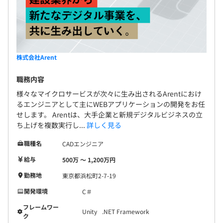
株式会社Arent
職務内容
様々なマイクロサービスが次々に生み出されるArentにおけ
るエンジニアとして主にWEBアプリケーションの開発をお任
せします。 Arentは、大手企業と新規デジタルビジネスの立
ち上げを複数実行し...
詳しく見る
職種名
CADエンジニア
給与
500万 〜 1,200万円
勤務地
東京都浜松町2-7-19
開発環境
C＃
フレームワー
Unity
.NET Framework
ク