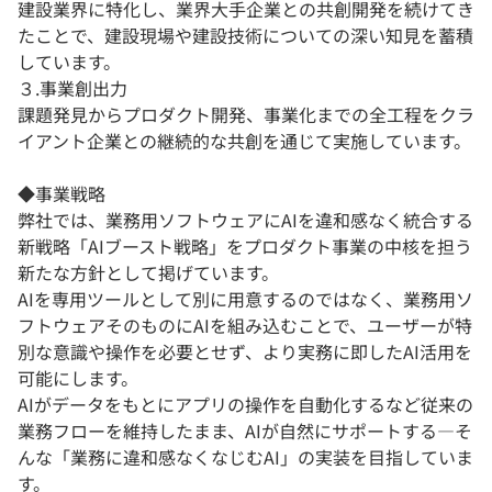
建設業界に特化し、業界⼤⼿企業との共創開発を続けてき
たことで、建設現場や建設技術についての深い知⾒を蓄積
しています。
３.事業創出⼒
課題発⾒からプロダクト開発、事業化までの全⼯程をクラ
イアント企業との継続的な共創を通じて実施しています。
◆事業戦略
弊社では、業務用ソフトウェアにAIを違和感なく統合する
新戦略「AIブースト戦略」をプロダクト事業の中核を担う
新たな方針として掲げています。
AIを専用ツールとして別に用意するのではなく、業務用ソ
フトウェアそのものにAIを組み込むことで、ユーザーが特
別な意識や操作を必要とせず、より実務に即したAI活用を
可能にします。
AIがデータをもとにアプリの操作を自動化するなど従来の
業務フローを維持したまま、AIが自然にサポートする―そ
んな「業務に違和感なくなじむAI」の実装を目指していま
す。