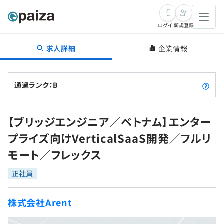
ログイン
新規登録
求人詳細
企業情報
転職・キャリア
未経験転職
求人検索
通過ランク：B
新卒就活
求人検索
インタビュー
【ブリッジエンジニア／ベトナム】エンター
学習
求人検索
インタビュー
転職成功ガイド
プライズ向けVerticalSaaS開発／フルリ
本選考
スキルチェック
講座一覧
モート／フレックス
転職成功ガイド
転職エージェント
ゲーム・マンガ
インターン
プログラミング言語
正社員
問題集
メディア
SQL
4択課題
株式会社Arent
新卒エージェント
paizaとは？
Tech Team Journal
評価結果一覧
ナレッジ