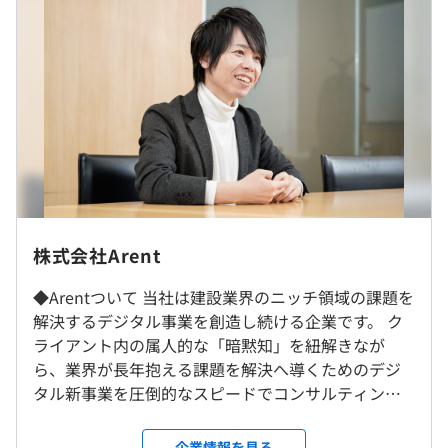
技術力に優れたメンバーとともに、エンジニアとして成長
できる環境です。
（※
想定年収
は年収提示額を保証するものではありません）
就業時間：5:00～22：00の間のフレックスタイム制
◆『PlantStream』：設計に関するクリエイティブな時間
コアタイム 11:00～15:00（休憩1時間）
を捻出するための次世代型CADです。
所定労働時間：月の所定労働日数×8時間
https://plantstream3d.com/jp/
休憩時間：1時間
従来のCADでは多く発生する部品変更時に細かなパラメー
平均残業時間：月20～30時間
ター調整などの単純作業を自動化するツールです。
株式会社Arent
◆Arentついて 当社は建設業界のニッチ領域の課題を
【強み】
月数回コワーキングスペースを利用可能
解決するデジタル事業を創造し続ける企業です。 ク
年間休日125日、完全週休2日制（かつ土日・祝日）、有
・プラント設計の中核を担ってきた熟練エンジニアたちの
ライアント内の属人的な「暗黙知」を紐解きなが
給休暇（10-20日付与）、年末年始、GW、夏季休暇 等
膨大なノウハウをアルゴリズム化し、精度と速度を兼ね備
ら、業界が長年抱える課題を解決へ導くためのデジ
就業場所の変更範囲
えた"世界初の驚異的な自動設計"を実現しています
タル新事業を圧倒的なスピードでコンサルティング
＜雇入時＞
・Feasibility Study（FS）から詳細設計まで、エンジニア
～新規事業立ち上げまで一気通貫して共に開発を進
東京本社、および自宅
リングの全工程で活用可能なため、現場で真に使えるCAD
めます。 ◆強み 3つの強みを有することで、建設業界
＜変更範囲＞
企業情報を見る