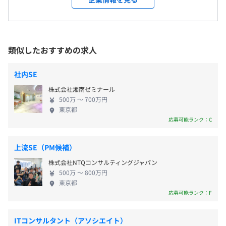
【諸手当】
をつくりだしています
の深い課題を解決することができ、業界内でのユニ
会社の定める場所（テレワークを行う場所を含む）
・通勤手当（月額上限4万円）
ークなポジショニングを構築しています。 １.技術⼒
・残業手当
【製品の魅力】
⾼い数学⼒を持ち3DCAD開発をバックグラウンドに
・書籍購入手当
受動喫煙防止措置に関する事項
・これまで職人の暗黙知に頼っていたプラント設計業務を
持つ優秀な⼈材が多数在籍しており、確かな開発実
類似したおすすめの求人
・コミュニケーション手当（月額上限3千円）
敷地内全面禁煙
自動化し、最大80%の工数削減、これまでの5倍の速度で
績と多数の特許を出願中です。 ２.ナレッジ 建設業界
三次元モデルが作成可能です
に特化し、業界⼤⼿企業との共創開発を続けてきた
【福利厚生・制度】
社内SE
・建築／土木／プラントなどの大規模プロジェクトでは、
ことで、建設現場や建設技術についての深い知⾒を
・ストックオプション制度
繰り返される仕様変更に数カ月を要するのが当たり前の世
株式会社湘南ゼミナール
蓄積しています。 ３.事業創出⼒ 課題発⾒からプロダ
・借上社宅制度
界から、わずか数秒、たった数瞬で仕様変更を完了できま
500万 〜 700万円
クト開発、事業化までの全⼯程をクライアント企業
・産休・育休制度
東京都
す
との継続的な共創を通じて実施しています。 ◆事業
応募可能ランク：C
・企業型ベビーシッター割引券利用可能
戦略 弊社では、業務用ソフトウェアにAIを違和感な
・副業可能
【社会貢献性】
く統合する新戦略「AIブースト戦略」をプロダクト
・コワーキングスペース利用可能
◆2020年以降さらに深刻化する建設業界の慢性的な人材
上流SE（PM候補）
事業の中核を担う新たな方針として掲げています。
・開発マシン選択可能
不足を解決に導きます！
株式会社NTQコンサルティングジャパン
AIを専用ツールとして別に用意するのではなく、業
・フリーアドレス
・設計士から作業を切り離すことで設計士のプロジェクト
500万 〜 800万円
務用ソフトウェアそのものにAIを組み込むことで、ユ
・フリードリンク
東京都
当たりの拘束期間を短縮することができます
ーザーが特別な意識や操作を必要とせず、より実務
応募可能ランク：F
・モニター使い放題
・案件の手離れをよくし、同時に設計士の業務内容をホワ
に即したAI活用を可能にします。 AIがデータをもと
・髪型自由
イト化を実現します
にアプリの操作を自動化するなど従来の業務フロー
・服装自由
ITコンサルタント（アソシエイト）