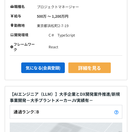
職種名
プロジェクトマネージャー
給与
500万 〜 1,200万円
重要視しているのは公平性です。
勤務地
東京都浜松町2-7-19
正しいアウトプットには、正しい評価で報いたいと考えて
開発環境
C＃
TypeScript
います。
フレームワー
より公平な評価につながるように、同じ案件に関わった方
React
ク
に対して360度評価を実施しております。
評価後に所属している部門長とフィードバック面談を実施
しており、評価の根拠や今後の成長の方向性について共有
詳細を見る
気になる(会員登録)
しています。
また、フィードバック面談では、評価結果に対する疑問や
不安を解消する機会としても活用しており、透明性のある
【AIエンジニア（LLM）】大手企業とDX開発案件推進/新規
評価制度の運用を心がけています。
事業開発－大手プラントメーカーJV実績有－
さらに、公平性をより高めるため、評価基準の明確化や定
期的な見直しを行い、社員一人ひとりが納得感を持って働
通過ランク：B
ける環境づくりに取り組んでいます。