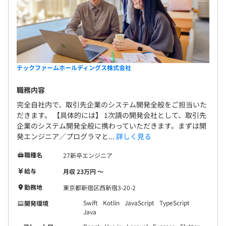
◆社内セミナー・勉強会を開催
ビジネススキルやマネジメントスキルなど、業務の最適
化、効率化を図ることができるスキル習得を目的に、トー
マツイノベーション株式会社が提供する「イノベーション
クラブ」に加入しており、社員であれば、いつでも参加す
テックファームホールディングス株式会社
ることができます。また、キャッチアップしたい最新技術
やレベルを上げたい既存技術に関しても、外部の技術セミ
職務内容
ナーや勉強会に参加することができ、費用は会社が全額負
完全自社内で、取引先企業のシステム開発全般をご担当いた
担しています。また、月に1回、テックファーム技術顧
だきます。 【具体的には】 1次請の開発会社として、取引先
問、小林 正興氏がおこなう社員向け講習会をおこなって
企業のシステム開発全般に携わっていただきます。まずは開
いますので、自由に参加することもできます。
発エンジニア／プログラマと...
詳しく見る
職種名
27新卒エンジニア
◆資格支援制度が充実
受験料の補助をおこなう制度で、受験料の半額を会社が負
給与
月収 23万円 〜
担しています。また、ITパスポート試験等の指定資格の報
勤務地
東京都新宿区西新宿3-20-2
奨制度を採用しており、試験に合格した場合、受験料と同
Swift
Kotlin
JavaScript
TypeScript
開発環境
額を報償金として合格者に授与しています。
Java