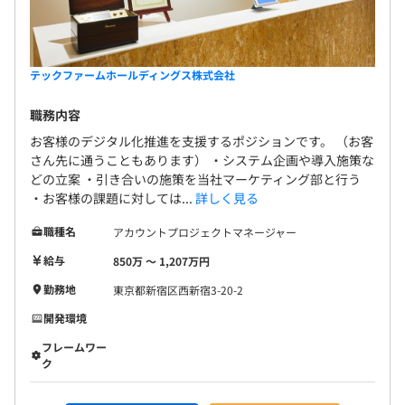
ラウドシステムを提案、構築できる」「組込みファームウ
ェアをつくれる」「Androidの書籍を執筆している」な
ど、切磋琢磨し合いながら、市場価値を高められる環境で
テックファームホールディングス株式会社
す。
職務内容
◆社内での技術情報の共有がはやいです！
お客様のデジタル化推進を支援するポジションです。 （お客
エンジニアのメーリングリストには常に技術情報であふれ
さん先に通うこともあります） ・システム企画や導入施策な
ています。
どの立案 ・引き合いの施策を当社マーケティング部と行う
office365のYammerや社内のコミュニティで、和気藹々
・お客様の課題に対しては...
詳しく見る
と雑談しています。
職種名
アカウントプロジェクトマネージャー
【開発環境】
給与
850万 〜 1,207万円
言語：Java、Swift、PHP、JavaScript、Objective-C、
勤務地
東京都新宿区西新宿3-20-2
kotlin
開発環境
バージョン管理：Git、Subversion
フレームワーク：Spring、Spring MVC、CakePHP、
フレームワー
ク
React.js、jQuery
インフラ：AWS（ELB、EC2、RDS、S3、lambda、