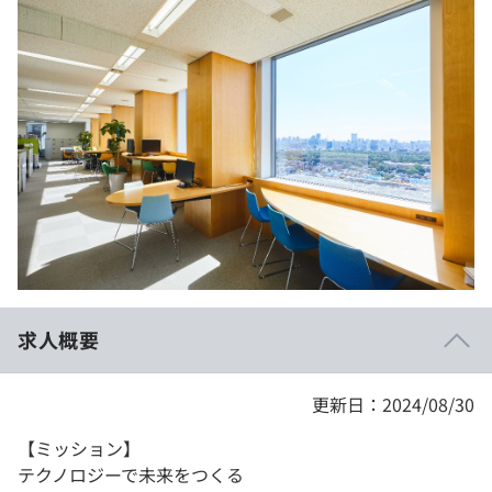
イベント・セミナー
paiza times
再チャレンジ結果一覧
リファレンス
インタビュー
note
就活成功ガイド
プラン
個人向けプラン
法人向けプラン
学校向けプラン
求人概要
契約内容・クーポン
更新日：2024/08/30
【ミッション】
テクノロジーで未来をつくる