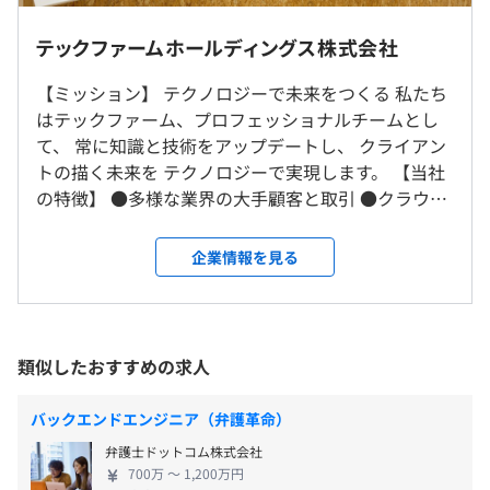
（※
想定年収
は年収提示額を保証するものではありません）
・東京、神奈川、千葉、埼玉在住の方は週2出社、週3リ
■意欲しだいで、早くキャリアアップすることができま
モートとなります。
テックファームホールディングス株式会社
す。やる気のある人に天井はありません。ひとりひとりの
・地方在住の方はフルリモート可能となっております（実
裁量も大きいです。
際に北海道在住から沖縄在住の社員がおります）
【ミッション】 テクノロジーで未来をつくる 私たち
・標準労働時間8時間／日
はテックファーム、プロフェッショナルチームとし
・フレックス制（コアタイム10：00～12：00）
て、 常に知識と技術をアップデートし、 クライアン
就業場所の変更範囲
専門業務型裁量労働制により、9.5時間働いたものとみな
トの描く未来を テクノロジーで実現します。 【当社
＜雇入時＞
されます。
・Passbook対応サービス（全日本空輸株式会社）
の特徴】 ●多様な業界の大手顧客と取引 ●クラウ
東京本社、および自宅
休憩時間：60分
・スマートフォンレポート構築・保守運用（株式会社ドコ
ド、モバイルを中心とした先端技術に強み ●遠隔地
＜変更範囲＞
平均残業時間：平均10時間／月
モ・ドットコム）
フルリモートなど柔軟な働き方が可能 （前期MVP
変更なし
企業情報を見る
・東証契約書管理システム開発（株式会社東京証券取引
獲得者は福井県でフルリモート勤務） 当社はエンジ
所）
ニアとしての成長を大切にしている会社です。 顧客
受動喫煙防止措置に関する事項
・ANAマイレージクラブアプリ開発（全日本空輸株式会
のビジネス成功を技術面でリードしていく、テクノ
・完全週休2日制（土・日）
・従業員に対する受動喫煙対策：あり
社）
ロジーの プロフェッショナルファームでありたいと
類似したおすすめの求人
・祝日
対策内容：敷地内禁煙（喫煙場所あり）
・チケットぴあWebサイトリニューアル（ぴあ株式会社）
いう思いを社名に込めています。 そういった思いか
・リフレッシュ休暇
・記事検索サイト『ヨミダス歴史館』システム構築（株式
ら、プライムでの仕事で直接顧客に提案し、貢献し
・年末年始休暇
バックエンドエンジニア（弁護革命）
会社読売新聞東京本社）
ていくことや、 自社でエンジニア同士が刺激を受け
・年次有給休暇（初年度10日）
・iPad用アプリ『ぐるなびレシピ』開発（株式会社ぐるな
弁護士ドットコム株式会社
合いながら開発できる環境にこだわりを持っていま
・慶弔休暇
び）
京王新線「初台駅」東口より徒歩1分（駅内直結）
700万 〜 1,200万円
す。 また、多くの開発会社は納品で終わりますが、