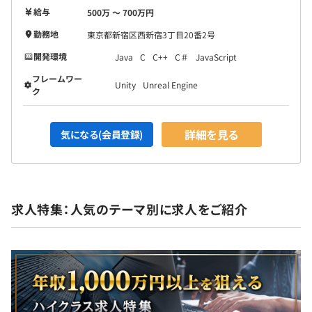
給与
500万 〜 700万円
勤務地
東京都新宿区西新宿3丁目20番2号
開発環境
Java
C
C++
C＃
JavaScript
フレームワー
Unity
Unreal Engine
ク
詳細を見る
気になる(会員登録)
求人特集：人気のテーマ別に求人をご紹介