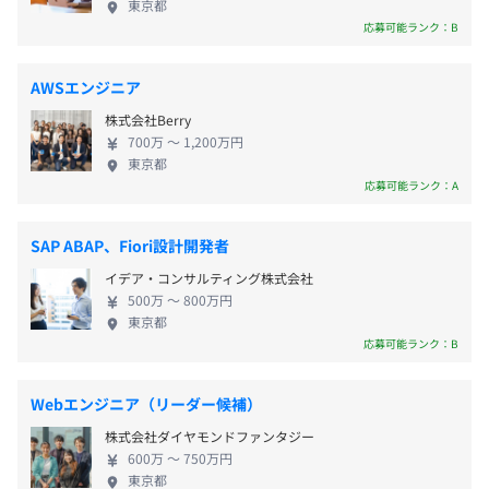
・生理休暇
東京都
・Androidアプリ『冷蔵庫チェッカー』開発（NECビッグ
当社は運用保守まで行います。 運用保守と言って
応募可能ランク：B
・産前産後休暇
ローブ株式会社）
も、開発の割合も少なくありません。 toC系の開発は
・育児休暇
・iPhoneアプリ『楽天写真館』開発（楽天写真館株式会
使ってみた感想を受け、改善していく必要があるか
・その他特別休暇（勤続特別休暇、結婚、出産、妊活、裁
社）
AWSエンジニア
らです。 使ってみての感想を聞いたり、サービスに
判員など）
・ビックポイントカードをICアプリ化（株式会社ビックカ
株式会社Berry
よってはSNSでエンドユーザーの反応を 見ることが
メラ）
700万 〜 1,200万円
できるのでやりがいがあります。 【カルチャー】 ●
※特別休暇（リフレッシュ休暇、年末年始休暇)について
東京都
・『Eco-モッタイナイ.com』開発（伊藤忠食品株式会
多様性の尊重 ●顧客志向 ●成長意欲 開発にはスピー
応募可能ランク：A
は年間総日数－240日（出勤日数）－休祝日になります。
社）
ド感が求められますし、アイディアやひらめきも大
切です。 良い開発を推進するには、役職に関係なく
【NTT docomo開発案件】
SAP ABAP、Fiori設計開発者
全ての人が発言しやすいことが大事だと考えていま
・『しゃべってコンシェル』《意図解釈》をおこなうサー
イデア・コンサルティング株式会社
す。 そのため、当社では役職呼びをせず「さん付
・通勤交通費支給
バの開発
500万 〜 800万円
け」です。メンバーの意見もしっかり受け止めます。
・NTTドコモ携帯アプリ『i Bodymo』
東京都
フランクかつボトムアップで日々の業務を行ってい
応募可能ランク：B
・『iウィジェット』対応標準搭載アプリ開発
ます。 ＃面談、面接すべてオンラインで対応してお
・『ドコモ2500万人キャンペーン』や『ドコモ冬のキャ
りますのでお気軽にご応募ください。 （ご来社希
ンペーン』
賞与：年2回（2月、8月）
Webエンジニア（リーダー候補）
望もOKです）
※会社の業績および個人の成果により支給します
株式会社ダイヤモンドファンタジー
【自社サービス例】
600万 〜 750万円
・『ITアセットマネージソリューション』
東京都