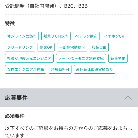
受託開発（自社内開発）、B2C、B2B
特徴
オンライン面談可
残業３０H以内
ベテラン歓迎
イヤホンOK
フリードリンク
副業OK
一部在宅勤務可
服装自由
社長が現役or元エンジニア
ノートPC＋モニタ別途支給
裁量労働
女性エンジニアが在籍
時短勤務可
産休育休取得実績あり
応募要件
必須要件
以下すべてのご経験をお持ちの方からのご応募をおまちし
ています！