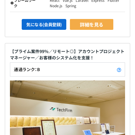
フレームワー
React
Vue.js
Laravel
Express
Flutter
ク
Node.js
Spring
WinまたはMac（各々13インチ）をお選びいただけます。
詳細を見る
気になる(会員登録)
モニターをご希望の場合は貸し出しも行っています
プロジェクトで必要となったスペックのマシンは、上長承
認後に申請していただき、準備ができます。
【プライム案件99％／リモート◎】アカウントプロジェクト
マネージャー／お客様のシステム化を支援！
ウォーターフォール、アジャイル
通過ランク：B
◆技術力の高いメンバーと一緒に働けます！
「IoTデバイスのプロトタイプを制作できる」「最適なク