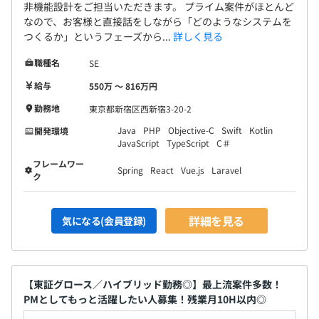
非機能設計をご担当いただきます。 プライム案件がほとんど
なので、お客様と直接話をしながら「どのようなシステムを
つくるか」というフェーズから...
詳しく見る
職種名
SE
給与
550万 〜 816万円
勤務地
東京都新宿区西新宿3-20-2
Java
PHP
Objective-C
Swift
Kotlin
開発環境
JavaScript
TypeScript
C＃
フレームワー
Spring
React
Vue.js
Laravel
ク
詳細を見る
気になる(会員登録)
【東証グロース／ハイブリッド勤務◎】最上流案件多数！
PMとしてもっと活躍したい人募集！残業月10H以内◎