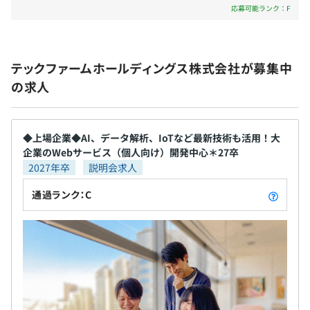
応募可能ランク：F
・『Passbook対応CRMシステム』
・大規模メール配信システム『STAR MAIL』
賃金改定：年2回（1月、7月）
・iPadアプリ『受付はこちら』
・『店PON』
テックファームホールディングス株式会社が募集中
の求人
【手がけているプロジェクト】
関東ITソフトウェア健康保険組
・ぬいぐるみを使用した見守りIoT、ドローンによる農業
社会保険完備（健康保険・厚生年金加入・雇用保険・労災
IoT
保険）
◆上場企業◆AI、データ解析、IoTなど最新技術も活用！大
・ASPサービス（Google／AmiVoiceなど）や独自開発
企業のWebサービス（個人向け）開発中心＊27卒
（Julius）による音声認識アプリおよびエンジンの開発
2027年卒
説明会求人
・NoSQL型データベースを活用した大規模ユーザ利用の
プラットフォーム開発
通過ランク：C
無期雇用
・RaspberryPiを活用した業務システム開発
・angularjs 2.0やreact.jsを使った大規模なSPA（single
page application）開発
・機械学習を使ったレコメンドシステムの研究開発
3カ月