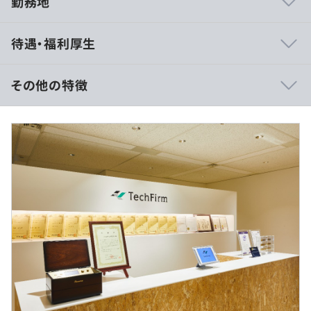
勤務地
■多種多様なプロジェクトがありますので、幅広い開発を
待遇・福利厚生
手がけることが可能です。実装はもちろんのこと提案から
設計、保守・運用に至るまでさまざまな業務に参画可能。
エンジニアとして幅広いスキルを身につけることができる
その他の特徴
環境です。
■賃金形態：月給制
■テックファームでは、決まった設計書どおりにつくるこ
■賃金の決定方法：当社規定により決定いたします
とがあまりありません。ほとんどが直請けのプロジェクト
■月給：約340,000円〜
で、お客様と一緒にサービスをつくる立場にあるからで
・基本給：約255,000円〜
す。どの技術をつかって、どうアプローチするか。ひとり
・固定残業代：30時間分、約85,000円～（超過分は別
ひとりが自分の頭で考えながら、技術的な価値を高めてい
途支給）
ます。
・深夜勤務、休日出勤分についての割増賃金は追加で支
給
■すべて自社内で完結しているので、社内には業界・業
種・開発領域に応じたプロフェッショナルが在籍していま
す。困ったことや不明な点があれば、常に意見をきいた
り、アドバイスを受けることができます。