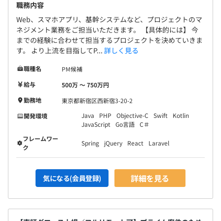
職務内容
Web、スマホアプリ、基幹システムなど、プロジェクトのマ
ネジメント業務をご担当いただきます。 【具体的には】 今
までの経験に合わせて担当するプロジェクトを決めていきま
す。 より上流を目指してP...
詳しく見る
職種名
PM候補
給与
500万 〜 750万円
勤務地
東京都新宿区西新宿3-20-2
Java
PHP
Objective-C
Swift
Kotlin
開発環境
JavaScript
Go言語
C＃
フレームワー
Spring
jQuery
React
Laravel
ク
詳細を見る
気になる(会員登録)