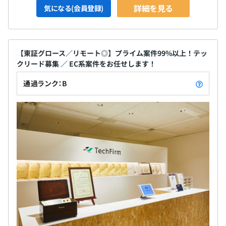
DynamoDB）
詳細を見る
気になる(会員登録)
CI：Jenkins、SonarQube
DB：MySQL、PostgreSQL、SQL Server、Oracle
コミュニケーションツール：Slack、G Suite（プロジェク
トによりChatwork、Backlogなど）
【東証グロース／リモート◎】プライム案件99%以上！テッ
ナレッジの共有：Qiita:Team、技術メーリングリスト
クリード募集 ／ EC系案件をお任せします！
開発スタイル：アジャイルやウォーターフォール、POCな
通過ランク：B
ど
■エンジニアの評価はエンジニアでなければ難しいという
考えにより、エンジニアを評価する開発本部長は、当社で
最高レベルのエンジニアが就任しています。
■若手メンバーはスキル面で、より職位の高いシニア層は
それに加えて収益貢献度により評価されます。
技術者としての基礎スキルを磨いた後は、開発チームを牽
引していくシステムエンジニア、