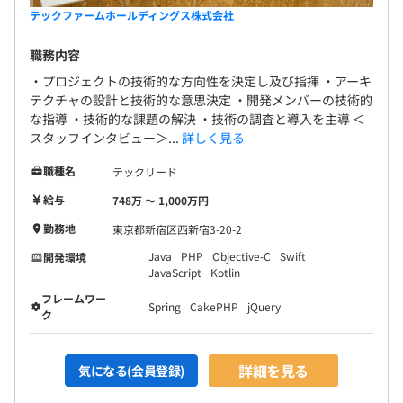
特定の技術の専門性を高めていくシステムアーキテクト、
テックファームホールディングス株式会社
企画提案からマネジメントと取り仕切るプロジェクトマネ
職務内容
ジャーが、主なキャリアパスとなります。
・プロジェクトの技術的な方向性を決定し及び指揮 ・アーキ
テックファームでは基準となる評価やキャリアの仕組みを
テクチャの設計と技術的な意思決定 ・開発メンバーの技術的
な指導 ・技術的な課題の解決 ・技術の調査と導入を主導 ＜
整備していますが、本人の裁量とヤル気しだいで仕事の範
スタッフインタビュー＞...
詳しく見る
囲は広がっていきます。
年2回の面談にて、本人の方向性と会社の期待をつど話し
職種名
テックリード
合いながら、最適なキャリアを描いていけるよう取り組ん
給与
748万 〜 1,000万円
でいます。
勤務地
東京都新宿区西新宿3-20-2
Java
PHP
Objective-C
Swift
開発環境
JavaScript
Kotlin
・プログラマ：4名
フレームワー
Spring
CakePHP
jQuery
ク
・システムエンジニア：1名
・PM：1名
詳細を見る
気になる(会員登録)