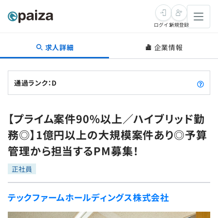
ログイン
新規登録
求人詳細
企業情報
転職・キャリア
未経験転職
求人検索
通過ランク：D
新卒就活
求人検索
インタビュー
【プライム案件90%以上／ハイブリッド勤
学習
求人検索
インタビュー
転職成功ガイド
務◎】1億円以上の大規模案件あり◎予算
本選考
スキルチェック
講座一覧
管理から担当するPM募集！
転職成功ガイド
転職エージェント
ゲーム・マンガ
インターン
プログラミング言語
正社員
問題集
メディア
SQL
4択課題
テックファームホールディングス株式会社
新卒エージェント
paizaとは？
Tech Team Journal
評価結果一覧
ナレッジ