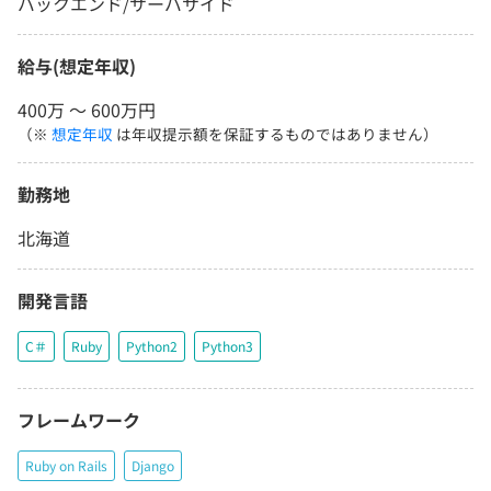
バックエンド/サーバサイド
給与(想定年収)
400万 〜 600万円
（※
想定年収
は年収提示額を保証するものではありません）
勤務地
北海道
開発言語
C＃
Ruby
Python2
Python3
フレームワーク
Ruby on Rails
Django