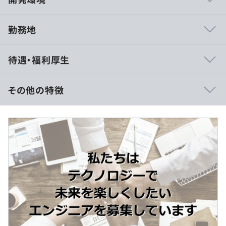
勤務地
・資格取得支援
待遇・福利厚生
・スキルアップ支援制度
・定期的な社内勉強会
・メンター制度
その他の特徴
・セミナーへの参加
・オンライン学習
■賃金形態：月給制
■賃金の決定方法：当社規定（経験・スキルを考慮し決定
いたします)
■月給：約 26〜 40万円
【月額の給与の内訳】
基本はMac支給となります
・基本給（月額平均給）21.4万円～32.6万円
・固定残業代 30時間分 4.8 〜 7.4万円
（超過分は別途残業手当を支給）