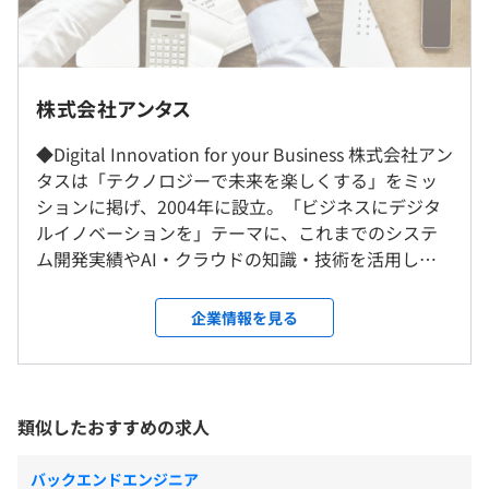
週5日の出社をお願いしています。
（※
想定年収
は年収提示額を保証するものではありません）
株式会社アンタス
就業場所の変更範囲
◆Digital Innovation for your Business 株式会社アン
＜雇入時＞
コロナ時代になる前から、アンタスではWeb会議、
タスは「テクノロジーで未来を楽しくする」をミッ
札幌本社
標準労働時間8時間
GithubやChatWorkを利用した迅速なコミュニケーション
ションに掲げ、2004年に設立。「ビジネスにデジタ
＜変更範囲＞
フレックスタイム制（コアタイム10：00〜16：00）
を実施していました。
ルイノベーションを」テーマに、これまでのシステ
会社の定める場所（テレワークを行う場所を含む）
休憩時間：休憩60分※13:00～14:00で昼食をとる方が多
タスク管理もbacklogなどを利用し、進捗の見える化をお
ム開発実績やAI・クラウドの知識・技術を活用し、
いです
こない、お客様とも一緒に利用することで、日々の業務の
業務効率化を主軸とする企業のデジタルシフトのサ
平均残業時間：平均20-30時間/月
受動喫煙防止措置に関する事項
進捗状況を常に共有しながらプロジェクトを進めていま
ポートや、IT技術を利用した顧客課題解決も手がけ
企業情報を見る
従業員に対する受動喫煙対策：あり
す。
ています。企画・設計・プロジェクトマネジメントを
対策内容：敷地内禁煙
おこなっています。 ◆お客さまの課題をIT技術で解
【開発環境】
決できる 100%自社内で開発しており、上流工程から
《年間休日120日以上》
・サーバ：AWSのEC2、S3、Lambda、RDS
リリースまで携われる環境です。調査、要件定義、提
類似したおすすめの求人
・完全週休2日制（土・日・祝）
・OS：Windows、Linux
案、開発、データ収集・管理、ソフトウェア保守な
・お盆休み
■地下鉄「大通駅」より徒歩5分
・言語：C#、Python、Ruby
ど、活躍できるフィールドが幅広いので、あなたが一
・年末年始休暇
バックエンドエンジニア
■JR「札幌駅」より徒歩10分
・フレームワーク：Django（Python）、Ruby on Rails