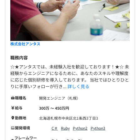
株式会社アンタス
職務内容
☆★アンタスでは、未経験入社を歓迎しております！★☆ 未
経験からエンジニアになるために、あなたのスキルや理解度
に応じた個別研修を導入しております。 当社ではひとりひと
りに手厚いフォローが行き...
詳しく見る
職種名
開発エンジニア（札幌）
給与
300万 〜 450万円
勤務地
北海道札幌市中央区北1条西3丁目3
開発環境
C＃
Ruby
Python2
Python3
フレームワー