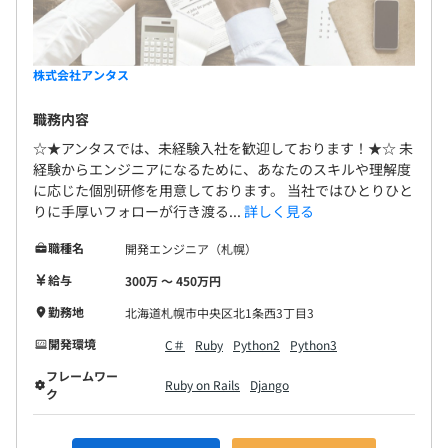
株式会社アンタス
職務内容
☆★アンタスでは、未経験入社を歓迎しております！★☆ 未
経験からエンジニアになるために、あなたのスキルや理解度
に応じた個別研修を用意しております。 当社ではひとりひと
りに手厚いフォローが行き渡る...
詳しく見る
職種名
開発エンジニア（札幌）
給与
300万 〜 450万円
勤務地
北海道札幌市中央区北1条西3丁目3
開発環境
C＃
Ruby
Python2
Python3
フレームワー
Ruby on Rails
Django
ク