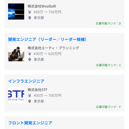
番得意とする業務からお任せ可能です。課題解決のア
・有休休暇
・DB：MariaDB、MySQL、PostgreSQL
株式会社WealSoft
イデアを出すために「調査・検討し、意見・知識を
・慶弔休暇
450万 〜 750万円
・バージョン管理：Github
共有する経験」を積める点が魅力です。「顧客の課題
東京都
をITの技術で解決できる提案とサービス提供」に一
応募可能ランク：D
緒に取り組んでくださる仲間をお待ちしております。
◆スキルアップ教育制度充実 残業時間は平均30時間
・交通費全額支給
開発エンジニア（リーダー／リーダー候補）
半期ごとの目標設定、2カ月に1回の面談・振返りを実施
以下、フレックスタイム導入（コアタイムあり）を
・役職手当
し評価をおこなっています。
株式会社エーティ・プランニング
しているため、プライベートに合わせた業務が可能
・出張手当
430万 〜 620万円
会社全体／各部門の目標を設定／公開／共有することで、
です。社内勉強会を定期的に開催したり、資格取得・
・慶弔見舞金
東京都
エンジニアが取組むべきことを明確にし個々の目標達成=
スキルアップ支援やオンライン学習、セミナーへの
応募可能ランク：C
業績アップにつなげています。
参加、書籍購入負担などもありエンジニアがスキル
アップできる教育制度充実しています。教育制度も整
インフラエンジニア
えています。
賞与：年2回
株式会社STF
400万 〜 700万円
◆札幌本社・テクニカルソリューション部
東京都
エンジニア15名で構成されています。（内訳：部長、
応募可能ランク：F
PM、PL）
昇給：年1回
フロント開発エンジニア