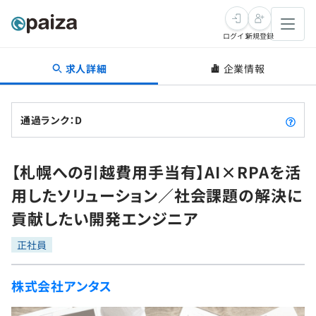
ログイン
新規登録
求人詳細
企業情報
転職・キャリア
未経験転職
求人検索
通過ランク：D
新卒就活
求人検索
インタビュー
【札幌への引越費用手当有】AI×RPAを活
学習
求人検索
インタビュー
転職成功ガイド
用したソリューション／社会課題の解決に
本選考
スキルチェック
講座一覧
貢献したい開発エンジニア
転職成功ガイド
転職エージェント
ゲーム・マンガ
インターン
プログラミング言語
正社員
問題集
メディア
SQL
4択課題
株式会社アンタス
新卒エージェント
paizaとは？
Tech Team Journal
評価結果一覧
ナレッジ