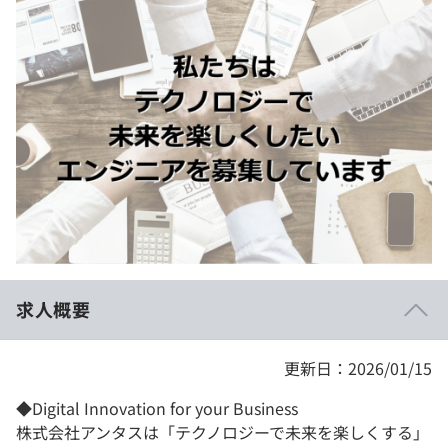
イベント・セミナー
paiza times
再チャレンジ結果一覧
リファレンス
インタビュー
note
就活成功ガイド
プラン
個人向けプラン
法人向けプラン
学校向けプラン
求人概要
契約内容・クーポン
更新日：2026/01/15
◆Digital Innovation for your Business
株式会社アンタスは「テクノロジーで未来を楽しくする」