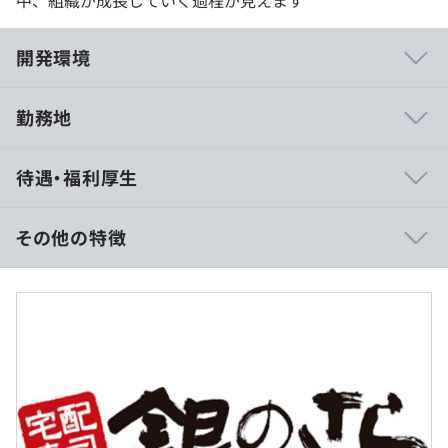
中、組織が成長していく過程が見えます
開発環境
勤務地
相談の上、ご希望のマシンを支給いたします。
待遇・福利厚生
その他の特徴
アジャイル
■賃金形態：年俸制（年俸を12分割）
■賃金の決定方法：当社規定により決定いたします
※年収400万円の場合
■月給：約33万円
・基本給：約25万円
・固定残業代：45時間分、約8万円（超過分は別途支
給）
Docker