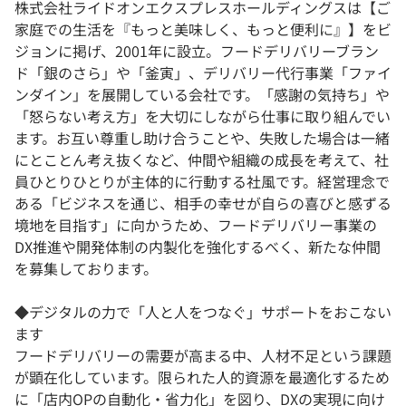
株式会社ライドオンエクスプレスホールディングスは【ご
家庭での生活を『もっと美味しく、もっと便利に』】をビ
ジョンに掲げ、2001年に設立。フードデリバリーブラン
ド「銀のさら」や「釜寅」、デリバリー代行事業「ファイ
ンダイン」を展開している会社です。「感謝の気持ち」や
「怒らない考え方」を大切にしながら仕事に取り組んでい
ます。お互い尊重し助け合うことや、失敗した場合は一緒
にとことん考え抜くなど、仲間や組織の成長を考えて、社
員ひとりひとりが主体的に行動する社風です。経営理念で
ある「ビジネスを通じ、相手の幸せが自らの喜びと感ずる
境地を目指す」に向かうため、フードデリバリー事業の
DX推進や開発体制の内製化を強化するべく、新たな仲間
を募集しております。
◆デジタルの力で「人と人をつなぐ」サポートをおこない
ます
フードデリバリーの需要が高まる中、人材不足という課題
が顕在化しています。限られた人的資源を最適化するため
に「店内OPの自動化・省力化」を図り、DXの実現に向け