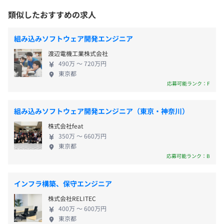
て、社員ひとりひとりが主体的に行動する社風です。
交通費支給（50,000円まで／月）
類似したおすすめの求人
年1回の人事面談を通じて評価しています。
経営理念である「ビジネスを通じ、相手の幸せが自
らの喜びと感ずる境地を目指す」に向かうため、フ
組み込みソフトウェア開発エンジニア
ードデリバリー事業のDX推進や開発体制の内製化を
渡辺電機工業株式会社
強化するべく、新たな仲間を募集しております。 ◆
なし
490万 〜 720万円
デジタルの力で「人と人をつなぐ」サポートをおこ
東京都
ないます フードデリバリーの需要が高まる中、人材
応募可能ランク：F
不足という課題が顕在化しています。限られた人的資
源を最適化するために「店内OPの自動化・省力化」
あり
組み込みソフトウェア開発エンジニア（東京・神奈川）
を図り、DXの実現に向けて社内に新たな開発チーム
株式会社feat
を構築する予定です。発展途上のフェーズのため、チ
350万 〜 660万円
ャレンジングな雰囲気の中、組織が成長していく過
東京都
程を楽しめます。部内には店舗オペレーション経験
応募可能ランク：B
社会保険完備（健康保険・厚生年金加入・雇用保険・労災
や、業務理解の深いメンバーが多数。業界経験のな
保険）
い方でも気軽に相談できる安心の環境です。自身がつ
インフラ構築、保守エンジニア
くり上げたプロダクトがどのように活用され、世の
株式会社RELITEC
中に浸透するのかを実感できるやりがいのあるお仕
400万 〜 600万円
事です。自社事業のDX推進を支える重要ポジション
3カ月
東京都