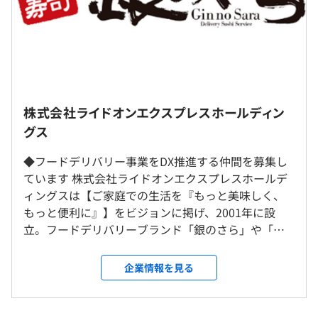
（※
想定年収
は年収提示額を保証するものではありません）
転勤はありません。
株式会社ライドオンエクスプレスホールディン
グス
9：00～18：00
【開発環境】
言語：Java、PHP
◆フードデリバリー事業をDX推進する仲間を募集し
フレームワーク：Spring、Laravel
ています 株式会社ライドオンエクスプレスホールデ
プロジェクト管理：Backlog、Redmine
ィングスは【ご家庭での生活を『もっと美味しく、
・完全週休2日制（土日）
インフラ：IDCFクラウド、AWS、CentOS、Docker、
もっと便利に』】をビジョンに掲げ、2001年に設
・祝日
Jenkins、MySQL
立。フードデリバリーブランド「銀のさら」や「釜
・有給休暇
ライブラリ：Git
寅」、デリバリー代行事業「ファインダイン」を展
・夏季、冬季休暇
その他（チャットツール・情報共有ツールなど）：
開している会社です。「感謝の気持ち」や「怒らない
・慶弔休暇
企業情報を見る
Backlog、Chatwork、Gmail、Meet
考え方」を大切にしながら仕事に取り組んでいます。
お互い尊重し助け合うことや、失敗した場合は一緒
にとことん考え抜くなど、仲間や組織の成長を考え