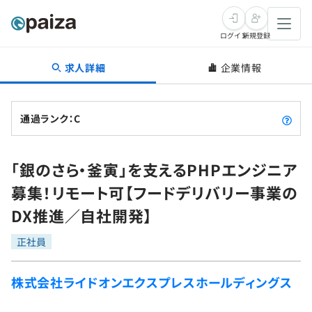
ログイン
新規登録
求人詳細
企業情報
転職・キャリア
未経験転職
求人検索
通過ランク：C
新卒就活
求人検索
インタビュー
「銀のさら・釜寅」を支えるPHPエンジニア
学習
求人検索
インタビュー
転職成功ガイド
募集！リモート可【フードデリバリー事業の
本選考
スキルチェック
講座一覧
DX推進／自社開発】
転職成功ガイド
転職エージェント
ゲーム・マンガ
インターン
プログラミング言語
正社員
問題集
メディア
SQL
4択課題
株式会社ライドオンエクスプレスホールディングス
新卒エージェント
paizaとは？
Tech Team Journal
評価結果一覧
ナレッジ