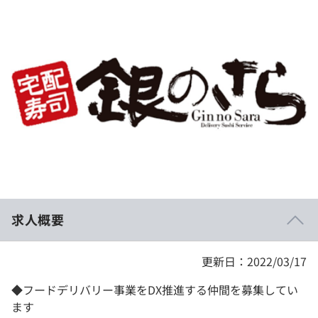
イベント・セミナー
paiza times
再チャレンジ結果一覧
リファレンス
インタビュー
note
就活成功ガイド
プラン
個人向けプラン
法人向けプラン
学校向けプラン
求人概要
契約内容・クーポン
更新日：2022/03/17
◆フードデリバリー事業をDX推進する仲間を募集してい
ます