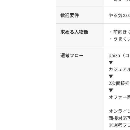
歓迎要件
やる気の
求める人物像
・前向き
・うまく
選考フロー
paiza
▼
カジュア
▼
2次面接
▼
オファー
オンライ
面接対応可能
※選考フ