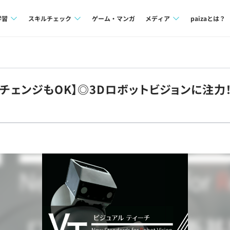
学習
スキルチェック
ゲーム・マンガ
メディア
paizaとは？
講座一覧
プログラミング言語
Tech Team Journal
問題集
SQL
paiza times
ルチェンジもOK】◎3Dロボットビジョンに注
4択課題
評価結果一覧
note
ント
ナレッジ
再チャレンジ結果一覧
ミナー
リファレンス
プラン
ド
個人向けプラン
法人向けプラン
学校向けプラン