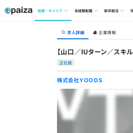
転職・キャリア
未経験転職
新卒就活
求人検索
求人検索
求人検索
求人詳細
企業情報
本選考
インタビュー
インタビュー
インターン
【山口／IUターン／スキ
転職成功ガイド
転職成功ガイド
正社員
新卒エージェ
転職エージェント
株式会社ＹＯＯＤＳ
イベント・セ
インタビュー
就活成功ガイ