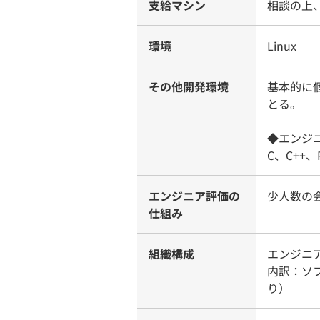
支給マシン
相談の上
環境
Linux
その他開発環境
基本的に
とる。
◆エンジ
C、C++、P
エンジニア評価の
少人数の
仕組み
組織構成
エンジニ
内訳：ソ
り）