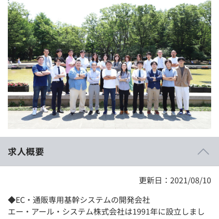
イベント・セミナー
paiza times
再チャレンジ結果一覧
リファレンス
インタビュー
note
就活成功ガイド
プラン
個人向けプラン
法人向けプラン
学校向けプラン
求人概要
契約内容・クーポン
更新日：2021/08/10
◆EC・通販専用基幹システムの開発会社
エー・アール・システム株式会社は1991年に設立しまし