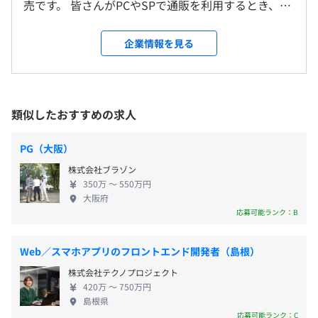
売です。 皆さんがPCやSPで通販を利用するとき、商
9：30～18：30（休憩12：30～13：30）
品が届くまでの間に、裏では膨大な情報管理が必要
となっています。 たとえば、注文を受ける前に、在
企業情報を見る
庫があるかどうかをリアルタイムで表示しなければ
なりませんし、注文を受けた後は、販売会社だけで
《年間休日約120日》
なく倉庫、運送会社に瞬時に情報を送り共有しなけ
・完全週休2日制（土・日）
れば、スムーズな配送はできません。入金確認をお
類似したおすすめの求人
・祝日
こない、その瞬間に在庫が切れたら、すぐに製造・
・年末年始休暇
補充しなければなりません。これらを電話やメール
PG（大阪）
・夏季休暇
でやっていたら、膨大な作業量となり、人件費はか
株式会社ブラゾン
・有給休暇（入社半年後に10日間）
かりますし、手作業でおこなっていると当然ミスが
350万 〜 550万円
目立ちます。 そこで煩雑な情報処理を、瞬時にこな
案件規模によりアジャイル開発とウォーターフォール開発
大阪府
すのがわたしたちの通販基幹システムです。 これま
を切り分けています。
応募可能ランク：B
でわたしたちのシステムは約600の企業に採用され、
基幹パッケージシステムは基本自社内での開発で、ECサ
・通勤交通費（全額支給／上限3万円）
1500億円の流通に貢献してきました。決して大きな
イトの開発は自社でプロジェクト管理し外部ベンダーに開
Web／スマホアプリのフロントエンド開発者（島根）
・住宅手当（上限として2万円まで支給／30分圏内および
会社ではありませんが、商品には高い評価をいただ
発を委託しています。
株式会社テクノプロジェクト
家賃の50％まで）
き、多くの大企業で活躍しています。 開発チーム
今後はECサイトの開発も自社内でおこなえる体制をつく
420万 〜 750万円
・福利厚生サービスの各種サービス利用可
は、技術だけではなく通販業務の詳細にも精通して
っていく予定です。
島根県
おり、その上、コミュニケーション能力も優れてい
プロジェクトを進めていく際には、毎週のチームミーティ
応募可能ランク：C