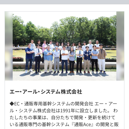
《年収360万円の事例》
■賃金形態：月給制
■賃金の決定方法：当社規定により決定
■月給：30万円
『通販Ace』：EC通販専用の基幹システム
■月給内訳
・基本給：25.8万円
・固定残業代：20時間分、4.2万円（超過分は別途支
給）
技術向上のための資格取得、研修受講などは積極的に支援
・その他定額手当：住宅手当 ※上限として2万円まで支
しております！
給（30分圏内および家賃の50％まで）
・通勤費 ※月上限3万円まで支給
業務上、必要なマシンを支給いたします。
エー・アール・システム株式会社
転勤はありません。
◆EC・通販専用基幹システムの開発会社 エー・アー
ル・システム株式会社は1991年に設立しました。 わ
（※
想定年収
は年収提示額を保証するものではありません）
たしたちの事業は、自分たちで開発・更新を続けて
プロジェクトごとに選択、ウォーターフォール、アジャイ
JR「上野駅」入谷改札より徒歩５分
いる通販専門の基幹システム『通販Ace』の開発と販
ル