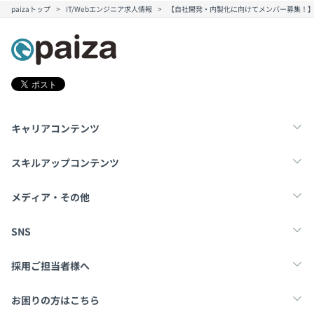
paizaトップ
IT/Webエンジニア求人情報
【自社開発・内製化に向けてメンバー募集！】
キャリアコンテンツ
転職・キャリア
未経験転職
新卒就活
スキルアップコンテンツ
学習
スキルチェック
マンガ・ゲーム
メディア・その他
Tech Team Journal
paiza times
note
SNS
X
Facebook
採用ご担当者様へ
採用・教育をお考えの企業様へ
中途求人掲載はこちら
お困りの方はこちら