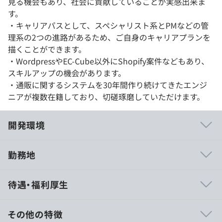
見る機会もあり、社会に貢献していることが実感出来ま
す。
・キャリアパスとして、スペシャリスト系とPMなどの管
理系の2つの進路があるため、ご自身のキャリアプランを
描くことができます。
・WordpressやEC-Cube以外にShopify案件などもあり、
スキルアップの機会があります。
・通販に関するシステムを30年間作り続けてきたエンジ
ニアが複数在籍しており、切磋琢磨していただけます。
開発環境
勤務地
通販基幹システムにこだわって30年間自社開発を続けて
待遇・福利厚生
きたエンジニアが複数在籍しております。
少人数で自社開発を続けておりますが、かなり大きな企業
様への導入実績もございますので、開発力には自信がござ
その他の特徴
います。