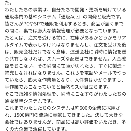
た。
わたしたちの事業は、自分たちで開発・更新を続けている
通販専門の基幹システム『通販Ace』の開発と販売です。
皆さんがPCやSPで通販を利用するとき、商品が届くまで
の間に、裏では膨大な情報管理が必要となっています。
たとえば、注文を受ける前に、在庫があるかどうかをリア
ルタイムで表示しなければなりませんし、注文を受けた後
は、販売会社だけでなく倉庫、運送会社に瞬時に情報を送
り共有しなければ、スムーズな配送はできません。入金確
認をおこない、その瞬間に在庫が切れたら、すぐに製造・
補充しなければなりません。これらを電話やメールでやっ
ていたら、膨大な作業量となり、人件費はかかりますし、
手作業でおこなっていると当然ミスが目立ちます。
そこで煩雑な情報処理を、瞬時にこなすのがわたしたちの
通販基幹システムです。
これまでわたしたちのシステムは約600の企業に採用さ
れ、1500億円の流通に貢献してきました。決して大きな
会社ではありませんが、商品には高い評価をいただき、多
くの大企業で活躍しています。