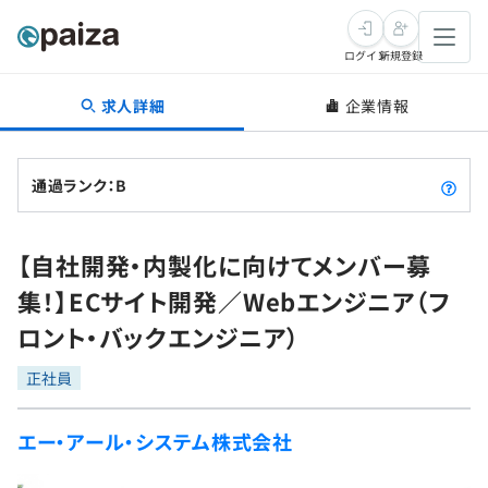
ログイン
新規登録
求人詳細
企業情報
転職・キャリア
未経験転職
求人検索
通過ランク：B
新卒就活
求人検索
インタビュー
【自社開発・内製化に向けてメンバー募
学習
求人検索
インタビュー
転職成功ガイド
集！】ECサイト開発／Webエンジニア（フ
本選考
スキルチェック
講座一覧
ロント・バックエンジニア）
転職成功ガイド
転職エージェント
ゲーム・マンガ
インターン
プログラミング言語
正社員
問題集
メディア
SQL
4択課題
エー・アール・システム株式会社
新卒エージェント
paizaとは？
Tech Team Journal
評価結果一覧
ナレッジ