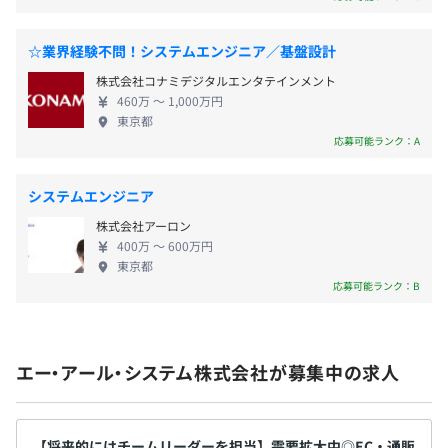
るプロフェッショナル集団です。 成長著しいEC業界
ングなどと合わせて、プロジェクト管理ツールを介して
に携わっていきたいエンジニアの皆様をお待ちして
日々チーム内でコミュニケーションを取っています。
☆業界経験不問！システムエンジニア／基盤設計
おります！
年1回（業績による）
株式会社コナミデジタルエンタテインメント
【開発環境】
460万 〜 1,000万円
・OS：Windows、Linux
東京都
・言語：PHP、HTML5＋CSS3、JavaScript、Sass
応募可能ランク：A
年1回
・フレームワーク：jQuery
・DB：MySQL、PostgreSQL
システムエンジニア
・Web Server：Apache
株式会社アーロン
・バージョン管理：Git
400万 〜 600万円
社会保険完備（健康保険・厚生年金加入・雇用保険・労災
東京都
保険）
応募可能ランク：B
人事評価制度を導入しており、半期に一度の評価をおこな
っています。
エー・アール・システム株式会社が募集中の求人
3カ月（待遇の変更はありません）
【将来的にはチームリーダーを担当】需要拡大中◎EC・通販