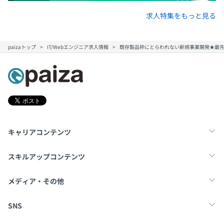
求人特集をもっと見る
paizaトップ
IT/Webエンジニア求人情報
既存製品枠にとらわれない新規事業開発★最
キャリアコンテンツ
転職・キャリア
未経験転職
新卒就活
スキルアップコンテンツ
学習
スキルチェック
マンガ・ゲーム
メディア・その他
Tech Team Journal
paiza times
note
SNS