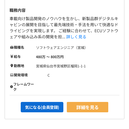
職務内容
車載向け製品開発のノウハウを生かし、新製品群デジタルキ
・テーマは異なりますが、チームでコミュニケーションを
ャビンの展開を目指して最先端技術・手法を用いて快適なド
取りながら開発を進めています
ライビングを実現します。 ご経験に合わせて、ECUソフトウ
・製品側プロジェクトと密接に関係するため、製品開発チ
ェアや組み込み系の開発を担...
詳しく見る
ーム、営業と定例MTGなどで互いの進度の確認、課題対
応整合などをおこないながら開発推進します
職種名
ソフトウェアエンジニア（宮城）
・40代のメンバーを中心に幅広い年代の方が活躍してい
給与
480万 〜 800万円
ます
勤務地
宮城県仙台市宮城野区榴岡1-1-1
・規定に満たせば、副業もOKです
開発環境
C
【開発環境】
フレームワー
・分析ツール： Tableau, Kibana他
ク
・言語: Python, JavaScript, HTML5+CSS3
・フレームワーク：React（Node.js）
詳細を見る
気になる(会員登録)
・KML／独自フォーマットのロケーションデータ
・DB： SQLベース, DynamoDB, Elasticsearch