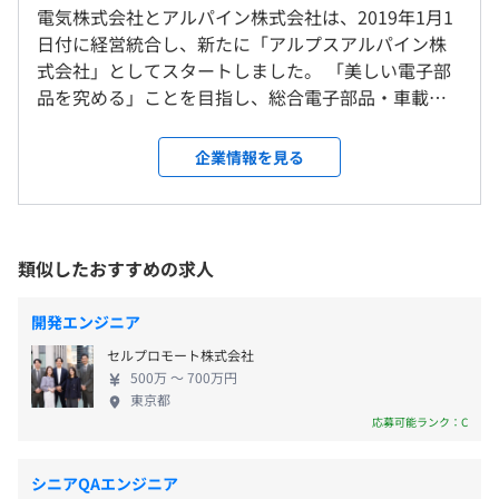
《年間休日125日》
電気株式会社とアルパイン株式会社は、2019年1月1
トキーレスエントリーシステムをはじめとする多彩なアイ
・週休2日制（基本は土・日・祝は休み。当社カレンダー
日付に経営統合し、新たに「アルプスアルパイン株
テムは、車両の走行性能・快適性・安全性の向上に貢献し
により若干異なります）
式会社」としてスタートしました。 「美しい電子部
ます。また、アルパインカンパニーが有する車載情報機器
・年次有給休暇
品を究める」ことを目指し、総合電子部品・車載情
へのノウハウを生かし、世界中の自動車メーカーに多くの
・GW休暇
報機器の製造・開発・販売している会社です。当社
OEM製品を供給。プレミアムカー向けのサウンドシステ
・夏季休暇
は、両社の持つコアデバイス技術、システム設計力
ムやナビゲーション、ディスプレイは、各社のサプライヤ
企業情報を見る
・年末年始休暇
およびソフトウェア開発力を活用し、シナジーを着
ーアワードを受賞するなど高い評価をいただいています。
など
実に実現してまいります。国内外2,000社以上・製品
数は約4万種類にのぼる実績があります。 現在、自動
◆システム／サービス
車産業においては「CASE」（Connected,
ナビゲーションなどの開発で高められたアルパインカンパ
類似したおすすめの求人
Autonomous, Shared & Services, Electric）を代表
ニーのシステム／ソフトウェア設計力を生かし、自動車産
・通勤手当
とし、百年に一度といわれる大変革が訪れています。
業の大変革に合わせてハードとソフトを融合する取り組み
開発エンジニア
・残業、早出勤務手当
また、EHI（Energy, Healthcare, Industry）市場にお
や、独自のサービス開発を加速しています。デバイスに精
セルプロモート株式会社
・住宅手当
いては、多種多様な顧客とさまざまなビジネスモデ
通したシステム提案をおこなうとともに、MaaS領域での
500万 〜 700万円
・次世代育成支援手当（18歳未満の子1名につき毎月支
ルが生まれるものと予想されます。 このような激動
ブロックチェーンを活用したデジタルキー、シェアカーや
東京都
給）
と変革期において、アルプスのコアデバイスを深耕
社有車の利便性を高める遠隔モニタリングシステムなどを
応募可能ランク：C
・テレワーク手当
して製品力を高める「縦のI型」と、アルパインの広
推進。乗車前から降車後まで、モビリティライフをシーム
（いずれも当社規定による）
範なデバイスや技術をシステムに仕上げる「横のI
レスに見すえたソリューションを提案していきます。
シニアQAエンジニア
型」を合わせた「T型」企業（Innovative T-shaped