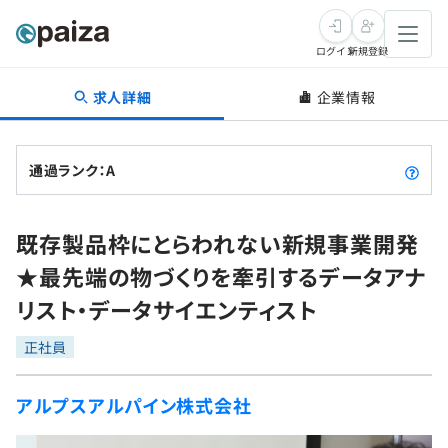
ログイン
新規登録
求人詳細
企業情報
転職・キャリア
未経験転職
求人検索
通過ランク：A
新卒就活
求人検索
インタビュー
既存製品枠にとらわれない新規事業開発
学習
求人検索
インタビュー
転職成功ガイド
★最先端の物づくりを牽引するデータアナ
本選考
スキルチェック
講座一覧
リスト・データサイエンティスト
転職成功ガイド
転職エージェント
ゲーム・マンガ
インターン
プログラミング言語
正社員
問題集
メディア
SQL
4択課題
アルプスアルパイン株式会社
新卒エージェント
paizaとは？
Tech Team Journal
評価結果一覧
ナレッジ