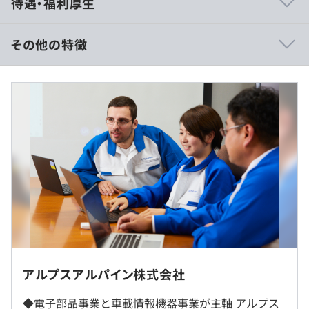
待遇・福利厚生
提起や課題解決やユーザーからフィードバックを得てサー
ビス改善ができるなども予定しています。
その他の特徴
■賃金形態：月給制／年俸制（年俸を12分割）
■賃金の決定方法：当社規定により決定いたします
【自動車分野】
◆デバイス
車の電子制御化を支える幅広い汎用部品を展開するととも
に、CASEや車室内に付加価値をもたらすプレミアムHMI
を実現するコア技術の開発にも力を注いでいます。状態検
知のニーズに応える多彩なセンサ／高周波技術やプロトコ
（※
想定年収
は年収提示額を保証するものではありません）
ルソフト開発力を駆使した通信モジュール／電気自動車に
対応する高効率デバイス／そして、フォースフィードバッ
クテクノロジーや静電容量技術を生かした入力デバイスな
8：20〜17：00（休憩時間：55分）
ど。
フレックスタイム制（コアタイムあり）
◆ユニット／OEM
アルプスアルパイン株式会社
こちらのポジションでの転勤はほぼ想定しておりません
メーカーと綿密なすり合わせをおこなってつくり上げるユ
が、稀に将来的に他の拠点で勤務していただく場合がござ
◆電子部品事業と車載情報機器事業が主軸 アルプス
ニット製品も豊富に手がけています。電子シフタやリモー
います。