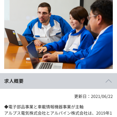
イベント・セミナー
paiza times
再チャレンジ結果一覧
リファレンス
インタビュー
note
就活成功ガイド
プラン
個人向けプラン
法人向けプラン
学校向けプラン
求人概要
契約内容・クーポン
更新日：2021/06/22
◆電子部品事業と車載情報機器事業が主軸
アルプス電気株式会社とアルパイン株式会社は、2019年1