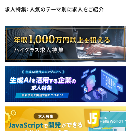
求人特集：人気のテーマ別に求人をご紹介
・人事考課：年2回
・上司とのキャリア目標面談：年1回
エンジニア約2,300名で構成されています。
内訳：開発設計、生産技術など
テーマごとに1～2名で分析・アルゴリズム開発をおこな
っております。
適用する製品プロジェクト側のメンバーが関わって、スコ
ープの決定、アルゴリズム開発をおこなっていきます。
1テーマの単位期間は、およそ3～6カ月です。