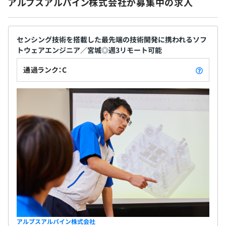
アルプスアルパイン株式会社が募集中の求人
■自己啓発休暇制度
キャリア開発を目的として休職を希望し、会社が認めた場
合は、学校その他の教育機関への就学機会を支援します。
センシング技術を搭載した最先端の技術開発に携われるソフ
■多目的特別休暇制度
トウェアエンジニア／宮城◎週3リモート可能
自己啓発のための各種セミナーへの参加を目指す場合に利
用できる制度です。
通過ランク：C
相談の上、ご希望のマシンを支給いたします。
Elasticsearch
アルプスアルパイン株式会社