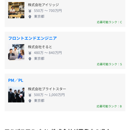
株式会社アイリッジ
Company）へと進化することで、自動車産業をはじ
550万 〜 700万円
めモバイル、民生機器、さらにはエネルギーやヘル
東京都
スケア、インダストリーなどさまざまな市場へ向け
年2回（6月・12月）
【資格取得のバックアップ制度】
応募可能ランク：C
て、電子部品からシステム商品まで、多様な顧客ニー
■通信教育講座
ズに新たな価値を提供してまいります。 ◆福利厚
受講料の一部が補助されます。講座メニューの内容は、資
フロントエンドエンジニア
生・ワークライフバランス充実◎ 資格取得・キャリ
格取得を目指すものから趣味の充実まで、幅広いコンテン
株式会社そると
アアップ支援が整っており、エンジニアとして成長
ツがそろっています。
年1回（3月）
480万 〜 840万円
できる環境です。モデルベース開発未経験者もチャレ
■公的資格取得奨励制度
東京都
ンジできるため、中途入社者も多く活躍しています。
会社が認めた公的資格を取得すると、奨励金が支給されま
応募可能ランク：S
また、「住まい」や「財産形成」には、ライフ・ス
す。
テージに応じた支援策を用意していたり、公的な社
■資格取得チャレンジ制度
社会保険完備（健康保険・厚生年金加入・雇用保険・労災
PM／PL
会保障に加えて、アルプスアルパイン独自の健康保
会社が定めた一定の資格を取得した場合は、受験料の一部
保険）、グループ割引保険
株式会社ブライトスター
険と年金制度もございます。福利厚生が充実している
が奨励金として支給されます。
500万 〜 1,000万円
ので、安心して仕事に集中できる職場です。残業は月
■外部セミナー受講費用支援
東京都
16時間程度（昨年度実績）です。リモート勤務も推
キャリア開発につながる内容の社外セミナーを受講する
応募可能ランク：B
奨しているため、自由な働き方を実現しながら、プ
と、受講料の一部が補助されます。
3カ月（待遇の変更なし）
ライベートの時間も多く満喫できます。
【キャリアアップのバックアップ制度】