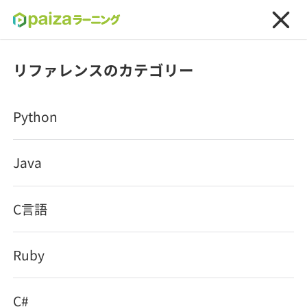
ログイン
新規登録
リファレンスのカテゴリー
転職・キャリア
PHP DateTimeZoneクラ
Python
未経験転職
求人検索
スの使い方
Java
新卒就活
求人検索
インタビュー
PHP
クラス
学習
求人検索
インタビュー
C言語
転職成功ガイド
最終更新日:
2025/09/30
本選考
スキルチェック
講座一覧
転職成功ガイド
転職エージェント
Ruby
この記事のポイント
ゲーム・マンガ
インターン
プログラミング言語
問題集
C#