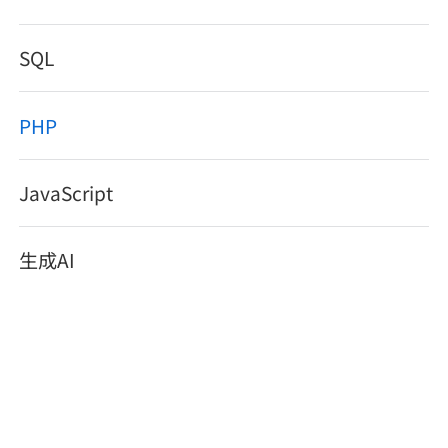
メディア
SQL
PHPでタイムゾーン処理を学びたい初心者
4択課題
新卒エージェント
の方に向けて、DateTimeZoneクラスの基
SQL
paizaとは？
Tech Team Journal
評価結果一覧
ナレッジ
本から実践的な使い方まで詳しく解説しま
イベント・セミナー
PHP
す。
paiza times
再チャレンジ結果一覧
リファレンス
インタビュー
DateTimeZoneクラスの基本概念と役割
note
JavaScript
の理解
就活成功ガイド
プラン
基本構文とコード例による実装方法の習
生成AI
個人向けプラン
得
実際の開発現場で使える実用的なサンプ
法人向けプラン
ル集
学校向けプラン
これらのポイントを押さえることで、タイ
ムゾーン処理を確実にマスターできます。