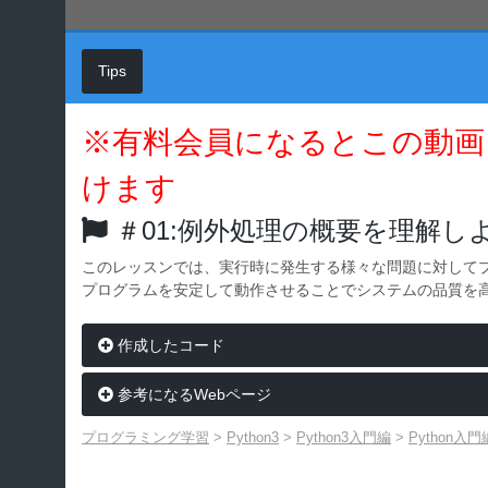
Tips
※有料会員になるとこの動画
けます
＃01:例外処理の概要を理解し
このレッスンでは、実行時に発生する様々な問題に対して
プログラムを安定して動作させることでシステムの品質を
作成したコード
参考になるWebページ
プログラミング学習
>
Python3
>
Python3入門編
>
Python入