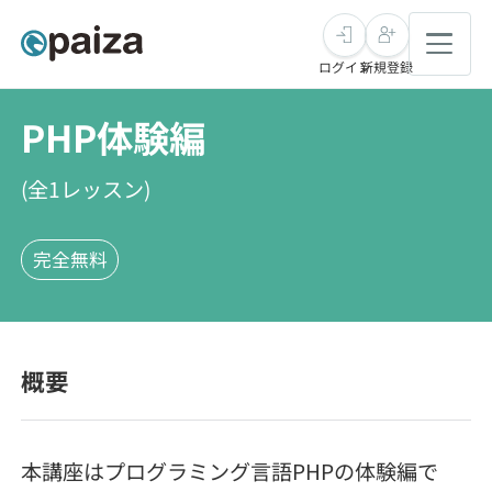
ログイン
新規登録
PHP体験編
転職・キャリア
(全
1
レッスン)
未経験転職
求人検索
完全無料
新卒就活
求人検索
インタビュー
学習
求人検索
インタビュー
転職成功ガイド
概要
本選考
スキルチェック
講座一覧
転職成功ガイド
転職エージェント
ゲーム・マンガ
インターン
プログラミング言語
問題集
本講座はプログラミング言語PHPの体験編で