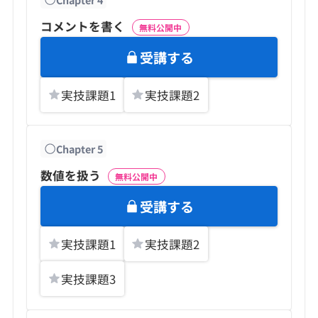
コメントを書く
無料公開中
受講する
実技課題
1
実技課題
2
Chapter
5
数値を扱う
無料公開中
受講する
実技課題
1
実技課題
2
実技課題
3