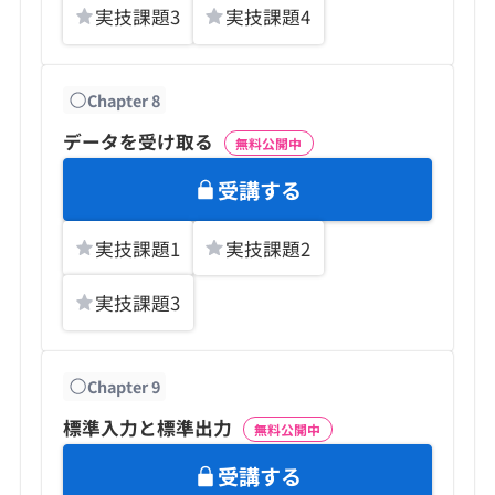
実技課題
3
実技課題
4
Chapter
8
データを受け取る
無料公開中
受講する
実技課題
1
実技課題
2
実技課題
3
Chapter
9
標準入力と標準出力
無料公開中
受講する