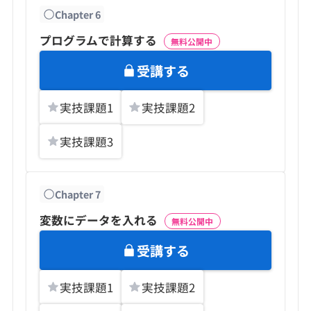
Chapter
6
プログラムで計算する
無料公開中
受講する
実技課題
1
実技課題
2
実技課題
3
Chapter
7
変数にデータを入れる
無料公開中
受講する
実技課題
1
実技課題
2