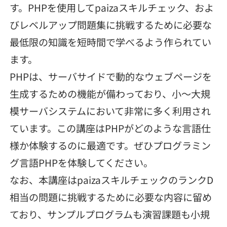
す。PHPを使用してpaizaスキルチェック、およ
メディア
SQL
4択課題
新卒エージェント
びレベルアップ問題集に挑戦するために必要な
paizaとは？
Tech Team Journal
評価結果一覧
最低限の知識を短時間で学べるよう作られてい
ナレッジ
イベント・セミナー
ます。
paiza times
再チャレンジ結果一覧
リファレンス
PHPは、サーバサイドで動的なウェブページを
インタビュー
生成するための機能が備わっており、小〜大規
note
模サーバシステムにおいて非常に多く利用され
就活成功ガイド
プラン
ています。この講座はPHPがどのような言語仕
個人向けプラン
様か体験するのに最適です。ぜひプログラミン
グ言語PHPを体験してください。
法人向けプラン
なお、本講座はpaizaスキルチェックのランクD
相当の問題に挑戦するために必要な内容に留め
学校向けプラン
ており、サンプルプログラムも演習課題も小規