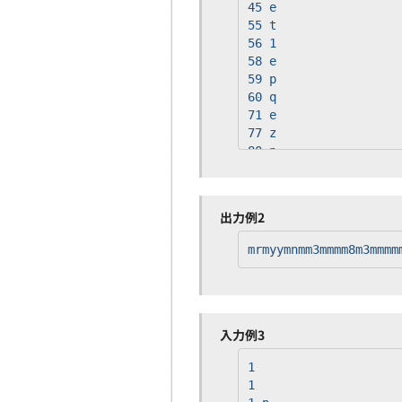
45 e
55 t
56 1
58 e
59 p
60 q
71 e
77 z
80 p
84 e
90 Q
m
出力例2
mrmyymnmm3mmmm8m3mmmm
入力例3
1
1