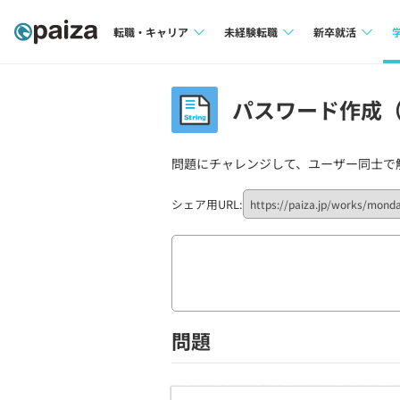
転職・キャリア
未経験転職
新卒就活
求人検索
求人検索
求人検索
パスワード作成（p
本選考
インタビュー
インタビュー
インターン
問題にチャレンジして、ユーザー同士で
転職成功ガイド
転職成功ガイド
新卒エージェ
転職エージェント
シェア用URL:
イベント・セ
インタビュー
就活成功ガイ
問題