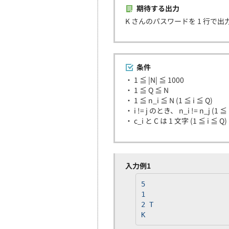
期待する出力
K さんのパスワードを 1 行で
条件
・ 1 ≦ |N| ≦ 1000
・ 1 ≦ Q ≦ N
・ 1 ≦ n_i ≦ N (1 ≦ i ≦ Q)
・ i != j のとき、 n_i != n_j (1 ≦ i
・ c_i と C は 1 文字 (1 ≦ i ≦ Q)
入力例1
5
1
2 T
K