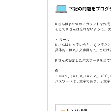
下記の問題をプログ
K さんは paiza のアカウン
そこで K さんは忘れないように、
・ ルール
K さんは N 文字のうち、 Q 文
具体的には n_i 文字目を c_i と
K さんの設定したパスワードを当
例
・ N = 5 , Q = 1 , n_1 = 2 , c_1 = 'T'
パスワードは 5 文字であり、 2 文字目
入力される値