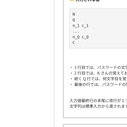
N      
Q       
n_1 c_1     
...     
n_Q c_Q     
C
・ 1 行目では、パスワードの文
・ 2 行目では、K さんの覚えて
・ 続く Q 行では、何文字目を覚
・ 最後の行では、パスワードの
入力値最終行の末尾に改行が１
文字列は標準入力から渡されま