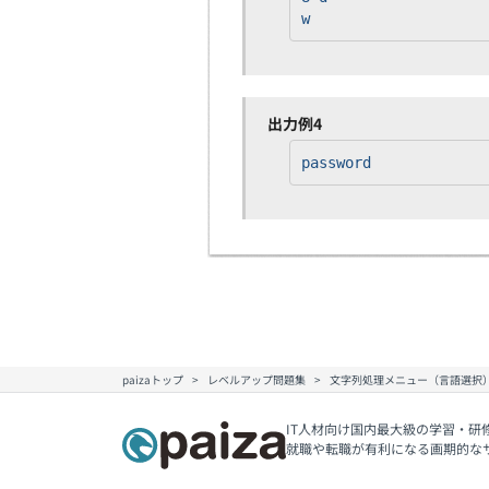
w
出力例4
password
paizaトップ
レベルアップ問題集
文字列処理メニュー（言語選択
IT人材向け国内最大級の学習・研
就職や転職が有利になる画期的な