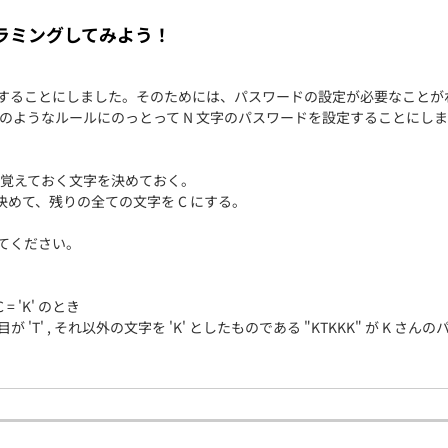
契約内容・クーポン
ラミングしてみよう！
トを作成することにしました。そのためには、パスワードの設定が必要なこと
次のようなルールにのっとって N 文字のパスワードを設定することにし
字だけ覚えておく文字を決めておく。
だけ決めて、残りの全ての文字を C にする。
ててください。
 , C = 'K' のとき
が 'T' , それ以外の文字を 'K' としたものである "KTKKK" が K さ