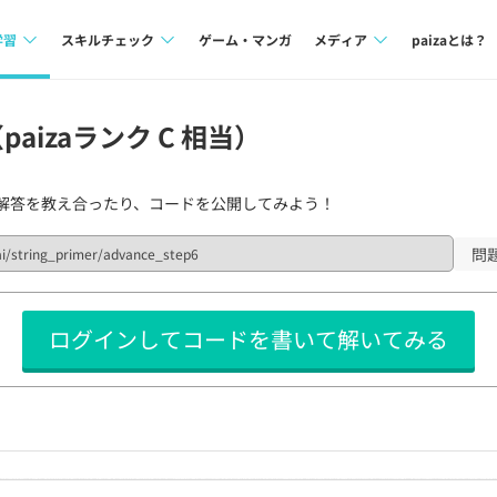
学習
スキルチェック
ゲーム・マンガ
メディア
paizaとは？
講座一覧
プログラミング言語
Tech Team Journal
aizaランク C 相当）
問題集
SQL
paiza times
解答を教え合ったり、コードを公開してみよう！
4択課題
評価結果一覧
note
ント
ナレッジ
再チャレンジ結果一覧
問
ミナー
リファレンス
ログインしてコードを書いて解いてみる
プラン
ド
個人向けプラン
法人向けプラン
学校向けプラン