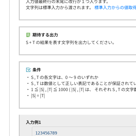
入力値最終行の末尾に改行が１つ入ります。
文字列は標準入力から渡されます。
標準入力からの値取
期待する出力
S + T の結果を表す文字列を出力してください。
条件
・ S , T の各文字は、0 〜 9 のいずれか
・ S , T は数値として正しい表記であることが保証されて
・ 1 ≦ |S| , |T| ≦ 1000 ( |S| , |T| は、 それぞれ S , T 
・ |S| = |T|
入力例1
123456789