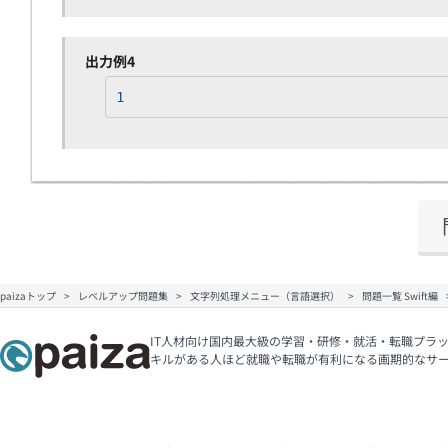
出力例4
1
paizaトップ
レベルアップ問題集
文字列処理メニュー（言語選択）
問題一覧 Swift編
IT人材向け国内最大級の学習・研修・就活・転職プラッ
キルがある人ほど就職や転職が有利になる画期的なサ