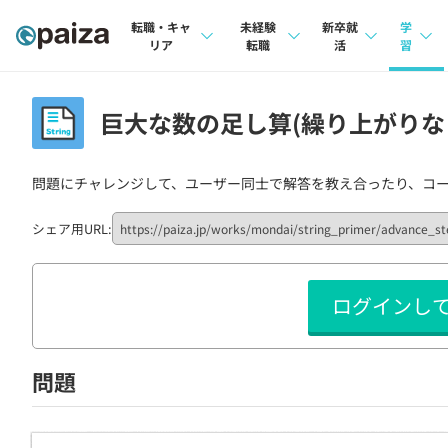
転職・キャ
未経験
新卒就
学
リア
転職
活
習
求人検索
求人検索
求人検索
講座
巨大な数の足し算(繰り上がりなし) 
本選考
インタビュー
インタビュー
問題
インターン
問題にチャレンジして、ユーザー同士で解答を教え合ったり、コ
転職成功ガイド
転職成功ガイド
4択課
新卒エージェント
転職エージェント
ナレ
シェア用URL:
イベント・セミナー
リフ
ログインし
インタビュー
プラン
就活成功ガイド
個人
問題
法人
学校