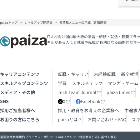
paizaトップ
レベルアップ問題集
累積和メニュー応用編（言語選択）
IT人材向け国内最大級の学習・研修・就活・転職プラッ
キルがある人ほど就職や転職が有利になる画期的なサ
キャリアコンテンツ
転職・キャリア
未経験転職
新卒就活
スキルアップコンテンツ
学習
スキルチェック
マンガ・ゲーム
メディア・その他
Tech Team Journal
paiza times
SNS
X
Facebook
採用ご担当者様へ
採用・教育をお考えの企業様へ
中途求
お困りの方はこちら
paizaとは？
お問い合わせ・FAQ
ス
運営会社
利用規約
プライバシーポリシー
Cookieポリシー
特定商取引法に基づく表記