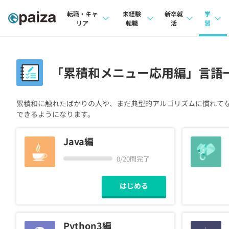
転職・キャ
未経験
新卒就
学
リア
転職
活
習
求人検索
求人検索
求人検索
講座
本選考
「累積和メニュー応用編」言語
インタビュー
インタビュー
問題
インターン
転職成功ガイド
転職成功ガイド
4択課
累積和に触れたばかりの人や、まだ典型的アルゴリズムに慣れて
できるようになります。
新卒エージェント
転職エージェント
ナレ
イベント・セミナー
リフ
Java編
インタビュー
0/20問完了
プラン
就活成功ガイド
個人
はじめる
法人
学校
Python3編