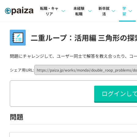
転職・キャ
未経験
新卒就
学
リア
転職
活
習
求人検索
求人検索
求人検索
講座
二重ループ：活用編 三角形の探索（
本選考
インタビュー
インタビュー
問題
インターン
問題にチャレンジして、ユーザー同士で解答を教え合ったり、コ
転職成功ガイド
転職成功ガイド
4択課
新卒エージェント
転職エージェント
ナレ
シェア用URL:
イベント・セミナー
リフ
ログインし
インタビュー
プラン
就活成功ガイド
個人
問題
法人
学校