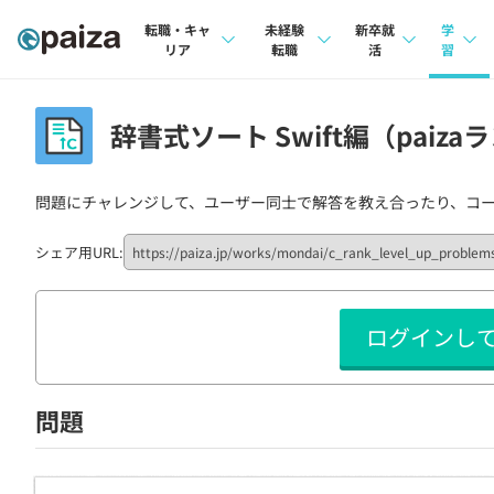
転職・キャ
未経験
新卒就
学
リア
転職
活
習
求人検索
求人検索
求人検索
講座
辞書式ソート Swift編（paiza
本選考
インタビュー
インタビュー
問題
インターン
問題にチャレンジして、ユーザー同士で解答を教え合ったり、コ
転職成功ガイド
転職成功ガイド
4択課
新卒エージェント
転職エージェント
ナレ
シェア用URL:
イベント・セミナー
リフ
ログインし
インタビュー
プラン
就活成功ガイド
個人
問題
法人
学校