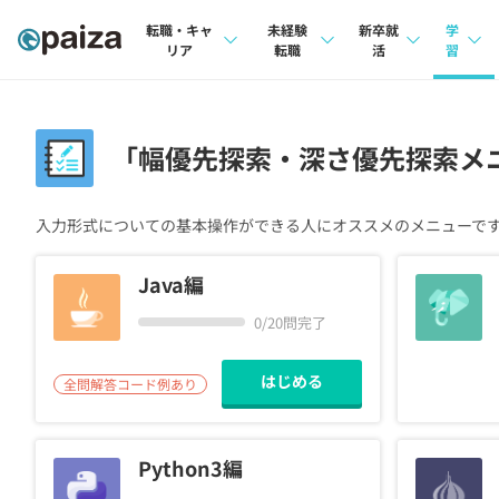
転職・キャ
未経験
新卒就
学
リア
転職
活
習
求人検索
求人検索
求人検索
講座
本選考
「幅優先探索・深さ優先探索メ
インタビュー
インタビュー
問題
インターン
転職成功ガイド
転職成功ガイド
4択課
入力形式についての基本操作ができる人にオススメのメニューで
新卒エージェント
転職エージェント
ナレ
Java編
イベント・セミナー
リフ
0/20問完了
インタビュー
プラン
はじめる
全問解答コード例あり
就活成功ガイド
個人
法人
Python3編
学校