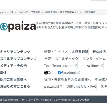
paizaトップ
レベルアップ問題集
幅優先探索・深さ優先探索メニュー（言語選択）
IT人材向け国内最大級の学習・研修・就活・転職プラッ
キルがある人ほど就職や転職が有利になる画期的なサ
キャリアコンテンツ
転職・キャリア
未経験転職
新卒就活
スキルアップコンテンツ
学習
スキルチェック
マンガ・ゲーム
メディア・その他
Tech Team Journal
paiza times
SNS
X
Facebook
採用ご担当者様へ
採用・教育をお考えの企業様へ
中途求
お困りの方はこちら
paizaとは？
お問い合わせ・FAQ
ス
運営会社
利用規約
プライバシーポリシー
Cookieポリシー
特定商取引法に基づく表記