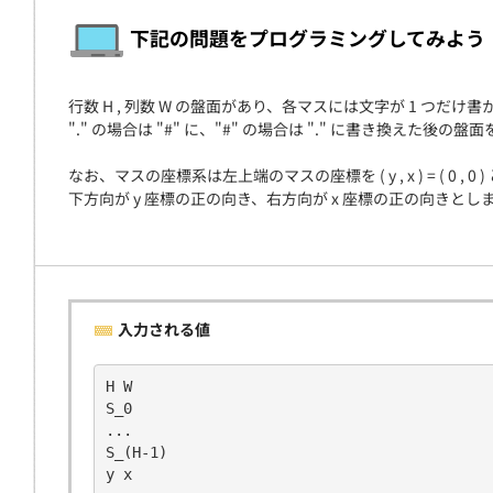
契約
下記の問題をプログラミングしてみよう
行数 H , 列数 W の盤面があり、各マスには文字が 1 つだけ
"." の場合は "#" に、"#" の場合は "." に書き換えた後
なお、マスの座標系は左上端のマスの座標を ( y , x ) = ( 0 , 0 
下方向が y 座標の正の向き、右方向が x 座標の正の向きとし
入力される値
H W
S_0
...
S_(H-1)
y x