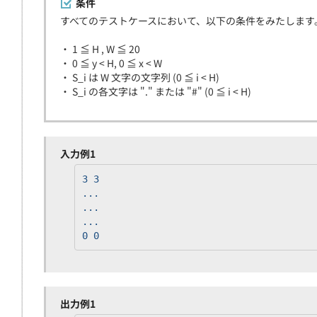
条件
すべてのテストケースにおいて、以下の条件をみたします
・ 1 ≦ H , W ≦ 20
・ 0 ≦ y < H, 0 ≦ x < W
・ S_i は W 文字の文字列 (0 ≦ i < H)
・ S_i の各文字は "." または "#" (0 ≦ i < H)
入力例1
3 3
...
...
...
0 0
出力例1