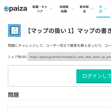
転職・キャ
未経験
新卒就
学
リア
転職
活
習
求人検索
求人検索
求人検索
講座
【マップの扱い 1】マップの書き換
本選考
インタビュー
インタビュー
問題
インターン
問題にチャレンジして、ユーザー同士で解答を教え合ったり、コ
転職成功ガイド
転職成功ガイド
4択課
新卒エージェント
転職エージェント
ナレ
シェア用URL:
イベント・セミナー
リフ
ログインし
インタビュー
プラン
就活成功ガイド
個人
問題
法人
学校